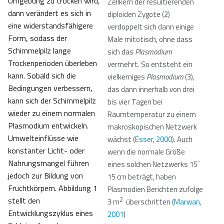
Umgebung zu trocken wird,
Zellkern der resultierenden
dann verändert es sich in
diploiden Zygote (2)
eine widerstandsfähigere
verdoppelt sich dann einige
Form, sodass der
Male mitotisch, ohne dass
Schimmelpilz lange
sich das
Plasmodium
Trockenperioden überleben
vermehrt. So entsteht ein
kann. Sobald sich die
vielkerniges
Plasmodium
(3),
Bedingungen verbessern,
das dann innerhalb von drei
kann sich der Schimmelpilz
bis vier Tagen bei
wieder zu einem normalen
Raumtemperatur zu einem
Plasmodium entwickeln.
makroskopischen Netzwerk
Umwelteinflüsse wie
wächst (
Esser, 2000
). Auch
konstanter Licht- oder
wenn die normale Größe
Nahrungsmangel führen
eines solchen Netzwerks 15´
jedoch zur Bildung von
15 cm beträgt, haben
Fruchtkörpern. Abbildung 1
Plasmodien Berichten zufolge
stellt den
2
3 m
überschritten ​(
Marwan,
Entwicklungszyklus eines
2001
)