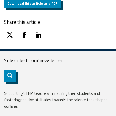
Download this article as a PDF
Share this article
twitter
facebook
linkedin
Subscribe to our
newsletter
Subscribe
Supporting STEM teachers in inspiring their students and
fostering positive attitudes towards the science that shapes
our lives.