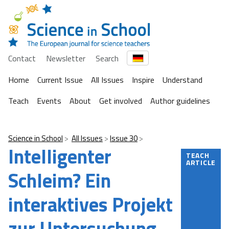
Contact
Newsletter
Search
Home
Current Issue
All Issues
Inspire
Understand
Teach
Events
About
Get involved
Author guidelines
Science in School
All Issues
Issue 30
Intelligenter
TEACH
ARTICLE
Schleim? Ein
interaktives Projekt
zur Untersuchung