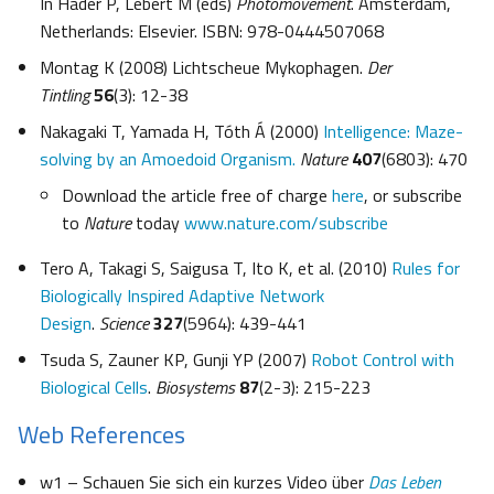
In Häder P, Lebert M (eds)
Photomovement
. Amsterdam,
Netherlands: Elsevier. ISBN: 978-0444507068
Montag K (2008) Lichtscheue Mykophagen.
Der
Tintling
56
(3): 12-38
Nakagaki T, Yamada H, Tóth Á (2000)
Intelligence: Maze-
solving by an Amoedoid Organism.
Nature
407
(6803): 470
Download the article free of charge
here
, or subscribe
to
Nature
today
www.nature.com/subscribe
Tero A, Takagi S, Saigusa T, Ito K, et al. (2010)
Rules for
Biologically Inspired Adaptive Network
Design
.
Science
327
(5964): 439-441
Tsuda S, Zauner KP, Gunji YP (2007)
Robot Control with
Biological Cells
.
Biosystems
87
(2-3): 215-223
Web References
w1 – Schauen Sie sich ein kurzes Video über
Das Leben