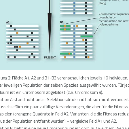
dung 2: Fläche A1, A2 und B1-B3 veranschaulichen jeweils 10 Individuen,
er jeweiligen Population der selben Spezies ausgewählt wurden. Für je
iduum ist ein Chromosom abgebildet (z.B. Chromosom 9).
ation A stand nicht unter Selektionsdruck und hat sich nicht verändert
ausschließlich ein paar zufällige Veränderungen, die aber für die Fitness
 spielen (orangene Quadrate in Feld A2; Varianten, die die Fitness reduz
aus der Population entfernt wurden) – vergleiche Feld A1 und A2.
ation B zieht in eine neue Umgebung und ist dort, auf welchem Weg a