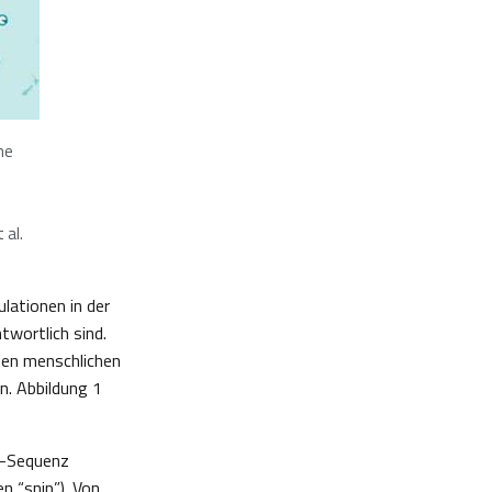
ne
 al.
ulationen in der
wortlich sind.
hen menschlichen
n. Abbildung 1
A-Sequenz
 “snip”). Von