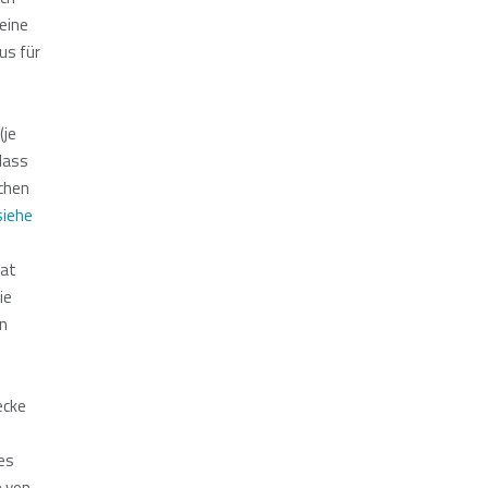
eine
us für
(je
 dass
ichen
siehe
hat
ie
en
ecke
 es
e von