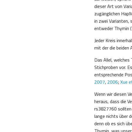
dieser Art von Vari
zugänglichen Hap
in zwei Varianten
entweder Thymin (T
Jeder Kreis innerha
mit der die beiden 
Das Allel, welches
Stichproben vor. Es
entsprechende Posi
2007
,
2006
;
Xue et
Wenn wir diesen Ve
heraus, dass die V
rs3827760 sollten 
lange nichts über 
denn ob es sich üb
Thymin, was unsere