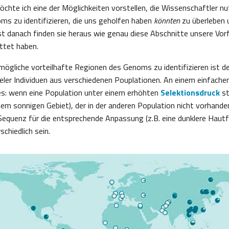
möchte ich eine der Möglichkeiten vorstellen, die Wissenschaftler n
s zu identifizieren, die uns geholfen haben
könnten
zu überleben 
st danach finden sie heraus wie genau diese Abschnitte unsere Vor
ttet haben.
mögliche vorteilhafte Regionen des Genoms zu identifizieren ist de
er Individuen aus verschiedenen Pouplationen. An einem einfachen 
es: wenn eine Population unter einem erhöhten
Selektionsdruck
st
nem sonnigen Gebiet), der in der anderen Population nicht vorhanden
Sequenz für die entsprechende Anpassung (z.B. eine dunklere Hautf
chiedlich sein.