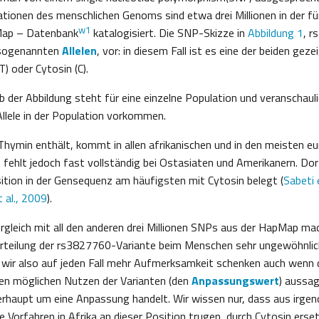
ationen des menschlichen Genoms sind etwa drei Millionen in der für
w1
Map – Datenbank
katalogisiert. Die SNP-Skizze in
Abbildung 1
, 
, sogenannten
Allelen
, vor: in diesem Fall ist es eine der beiden gez
) oder Cytosin (C).
lb der Abbildung steht für eine einzelne Population und veranschauli
Allele in der Population vorkommen.
 Thymin enthält, kommt in allen afrikanischen und in den meisten e
 fehlt jedoch fast vollständig bei Ostasiaten und Amerikanern. Dor
tion in der Gensequenz am häufigsten mit Cytosin belegt (
Sabeti e
 al., 2009
).
rgleich mit all den anderen drei Millionen SNPs aus der HapMap m
erteilung der rs3827760-Variante beim Menschen sehr ungewöhnlic
wir also auf jeden Fall mehr Aufmerksamkeit schenken auch wenn d
den möglichen Nutzen der Varianten (den
Anpassungswert
) aussa
erhaupt um eine Anpassung handelt. Wir wissen nur, dass aus irge
 Vorfahren in Afrika an dieser Position trugen, durch Cytosin erse