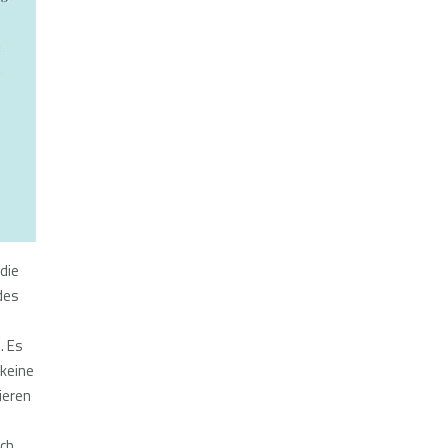
 die
des
. Es
 keine
ieren
uch