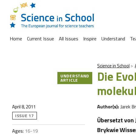
Home
Current Issue
All Issues
Inspire
Understand
Te
Science in School
Die Evo
UNDERSTAND
ARTICLE
molekul
Author(s):
Jarek B
April 8, 2011
ISSUE 17
Übersetzt von 
Brykwie Wissen
Ages:
16-19