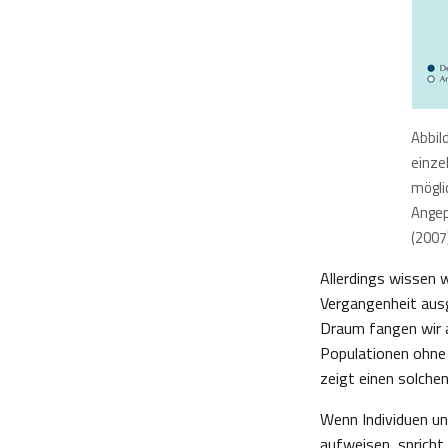
Abbil
einze
mögli
Angep
(2007
Allerdings wissen w
Vergangenheit aus
Draum fangen wir 
Populationen ohne 
zeigt einen solche
Wenn Individuen un
aufweisen, spricht