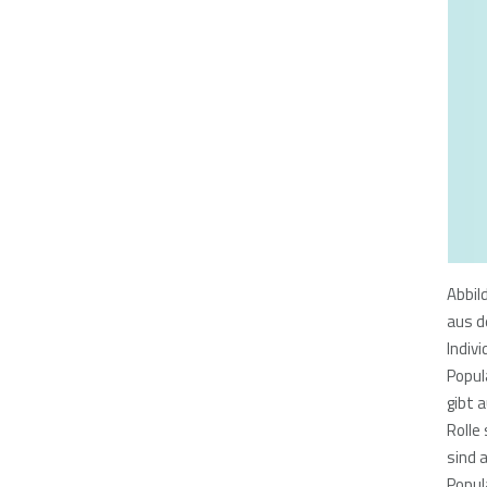
Abbil
aus d
Indiv
Popul
gibt 
Rolle
sind 
Popul