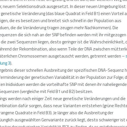
, neuem Selektionsdruck ausgesetzt. In dieser neuen Umgebung löst 
e genetische Veränderung (das blaue Quadrat in Feld B1) einen Vorteil a
nigen, die es beseitzen und breitet sich schnell in der Population aus
viduen, die die Veränderung tragen zeugen mehr Nachkommen). Die
quenzen die sich nah an der SNP befinden werden mit ihr mitgezogen 
 die zwei Sequenzen liegen, desto geringer ist die Wahrscheinlichkeit,
ährend der Rekombination, also wenn Teile der DNA zwischen mütterl
äterlichen Chromosoemen ausgetauscht werden, getrennt werden –
dung 3
).
rgebnis dieser schnellen Ausbreitung der spezifischen DNA-Sequenz 
Verminderung der genetischen Variabilität in der Population zur Folge; d
en Inidividuen werden die vorteilhafte SNP mit denen ihr naheliegend
equenzen (vergleiche mit Feld B1 und B2) besitzen.
dings werden nach einiger Zeit neue genetische Veränderungen und die
bination dafür sorgen, dass neue Varianten entstehen (grüne Recht
rangene Quadrate in Feld B3). Je länger also die Ausbreitung der
üunglich ausgewählten Genvariante zurück liegt, desto schwieriger ist
uster der reduzierten Variabilität (B2) zu finden, da es möglicherweis