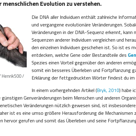
 menschlichen Evolution zu verstehen.
Die DNA aller Individuen enthält zahlreiche Inform
und vergangene evolutionäre Veränderungen. Soba
Veränderungen in der DNA-Sequenz erkennt, kann 
Sequenzen anderer Individuen vergleichen und hera
den einzelnen Individuen geschehen ist. So ist es m
entdecken, welche Gene oder Bestandteile des
Ge
Spezies einen Vorteil gegenüber den anderen ermög
somit ein besseres Überleben und Fortpflanzung ga
 Henrik500 /
Erklärung der fettgedruckten Wörter findest du im
In einem vorhergehnden Artikel (
Bryk, 2010
) habe i
che günstigen Genveränderungen beim Menschen und anderen Organi
genetischen Veränderungen nützlich gewesen sind, ist insbesonde
 Daher ist es eine umso größere Herausforderung die Mechanismen z
n hervor gerufen und somit das Überleben und seine Fortpflanzun