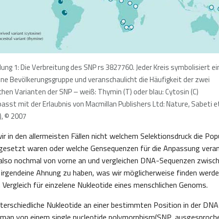
dung 1: Die Verbreitung des SNP rs 3827760. Jeder Kreis symbolisiert ei
lne Bevölkerungsgruppe und veranschaulicht die Häufigkeit der zwei
chen Varianten der SNP – weiß: Thymin (T) oder blau: Cytosin (C)
asst mit der Erlaubnis von Macmillan Publishers Ltd: Nature, Sabeti et
), © 2007
ir in den allermeisten Fällen nicht welchem Selektionsdruck die Pop
gesetzt waren oder welche Gensequenzen für die Anpassung verant
also nochmal von vorne an und vergleichen DNA-Sequenzen zwisc
irgendeine Ahnung zu haben, was wir möglicherweise finden werde
n Vergleich für einzelene Nukleotide eines menschlichen Genoms.
terschiedliche Nukleotide an einer bestimmten Position in der DN
 man von einem single nucleotide polymorphism(SNP, ausgesprochen