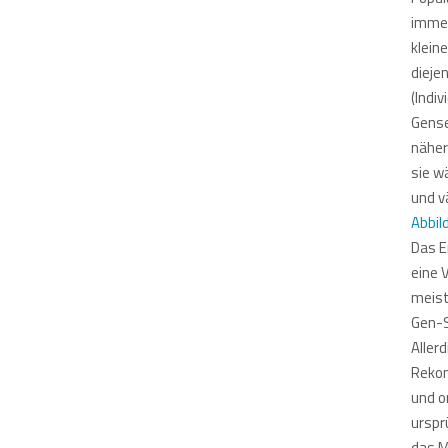
immer
klein
dieje
(Indi
Gense
näher
sie w
und v
Abbil
Das E
eine 
meist
Gen-S
Aller
Rekom
und o
urspr
das M