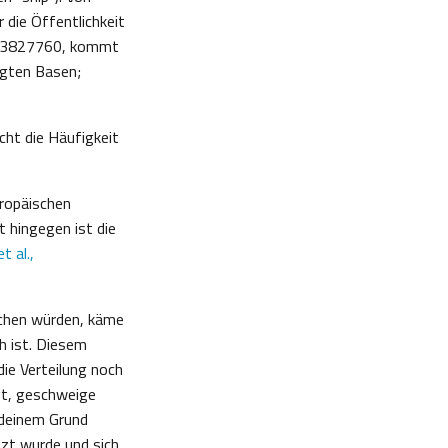
 die Öffentlichkeit
rs3827760, kommt
eigten Basen;
cht die Häufigkeit
uropäischen
t hingegen ist die
t al.,
achen würden, käme
h ist. Diesem
ie Verteilung noch
gt, geschweige
ndeinem Grund
tzt wurde und sich