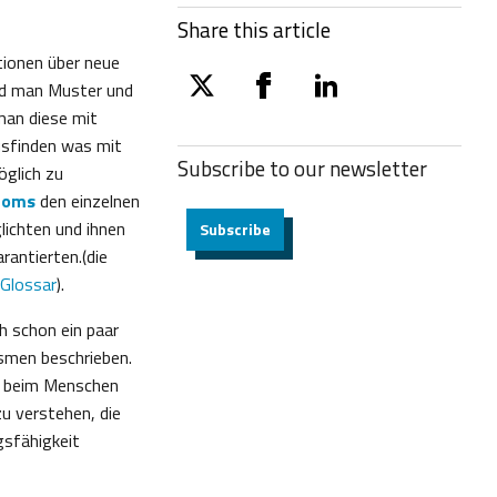
Share this article
ationen über neue
ld man Muster und
twitter
facebook
linkedin
man diese mit
usfinden was mit
Subscribe to our
newsletter
öglich zu
noms
den einzelnen
lichten und ihnen
Subscribe
rantierten.(die
Glossar
).
ch schon ein paar
smen beschrieben.
re beim Menschen
u verstehen, die
gsfähigkeit