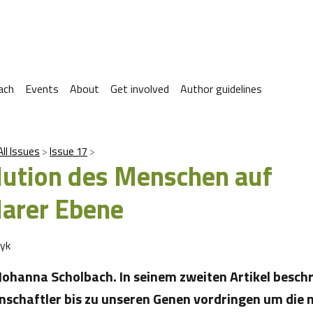
ach
Events
About
Get involved
Author guidelines
All Issues
Issue 17
lution des Menschen auf
arer Ebene
ryk
Johanna Scholbach. In seinem zweiten Artikel beschr
schaftler bis zu unseren Genen vordringen um die 