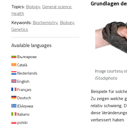
Grundlagen der
Topics:
Biology
,
General science
,
Health
Keywords:
Biochemistry
,
Biology
,
Genetics
Available languages
Български
Català
Image courtesy of
Nederlands
iStockphoto
English
Français
Beispiele für sol
Deutsch
Zu zeigen welche 
relativ schwierig.
Ελληνικα
diese Veränderunge
Italiano
verbessert haben.
polski