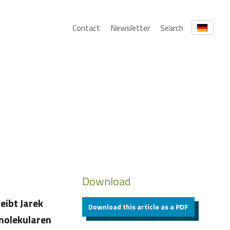
Contact
Newsletter
Search
Download
eibt Jarek
Download this article as a PDF
molekularen