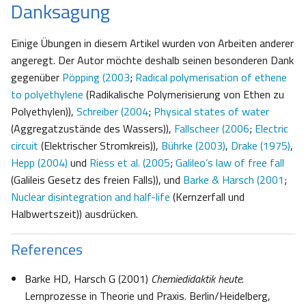
Danksagung
Einige Übungen in diesem Artikel wurden von Arbeiten anderer
angeregt. Der Autor möchte deshalb seinen besonderen Dank
gegenüber
Pöpping (2003
;
Radical polymerisation of ethene
to polyethylene
(Radikalische Polymerisierung von Ethen zu
Polyethylen)),
Schreiber (2004
;
Physical states of water
(Aggregatzustände des Wassers)),
Fallscheer (2006
;
Electric
circuit
(Elektrischer Stromkreis)),
Bührke (2003)
,
Drake (1975)
,
Hepp (2004)
und
Riess et al. (2005
;
Galileo’s law of free fall
(Galileis Gesetz des freien Falls)), und
Barke & Harsch (2001
;
Nuclear disintegration and half-life
(Kernzerfall und
Halbwertszeit)) ausdrücken.
References
Barke HD, Harsch G (2001)
Chemiedidaktik heute
.
Lernprozesse in Theorie und Praxis. Berlin/Heidelberg,