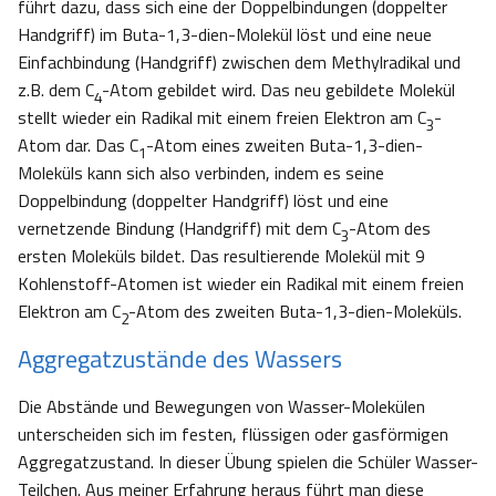
führt dazu, dass sich eine der Doppelbindungen (doppelter
Handgriff) im Buta-1,3-dien-Molekül löst und eine neue
Einfachbindung (Handgriff) zwischen dem Methylradikal und
z.B. dem C
-Atom gebildet wird. Das neu gebildete Molekül
4
stellt wieder ein Radikal mit einem freien Elektron am C
-
3
Atom dar. Das C
-Atom eines zweiten Buta-1,3-dien-
1
Moleküls kann sich also verbinden, indem es seine
Doppelbindung (doppelter Handgriff) löst und eine
vernetzende Bindung (Handgriff) mit dem C
-Atom des
3
ersten Moleküls bildet. Das resultierende Molekül mit 9
Kohlenstoff-Atomen ist wieder ein Radikal mit einem freien
Elektron am C
-Atom des zweiten Buta-1,3-dien-Moleküls.
2
Aggregatzustände des Wassers
Die Abstände und Bewegungen von Wasser-Molekülen
unterscheiden sich im festen, flüssigen oder gasförmigen
Aggregatzustand. In dieser Übung spielen die Schüler Wasser-
Teilchen. Aus meiner Erfahrung heraus führt man diese