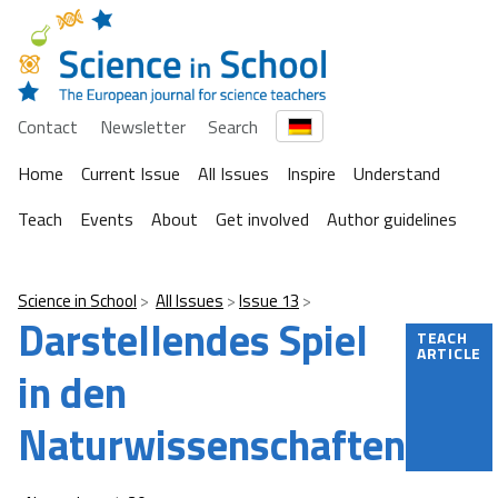
Contact
Newsletter
Search
Home
Current Issue
All Issues
Inspire
Understand
Teach
Events
About
Get involved
Author guidelines
Science in School
All Issues
Issue 13
Darstellendes Spiel
TEACH
ARTICLE
in den
Naturwissenschaften