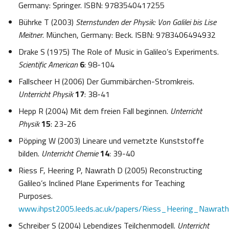
Germany: Springer. ISBN: 9783540417255
Bührke T (2003)
Sternstunden der Physik: Von Galilei bis Lise
Meitner
. München, Germany: Beck. ISBN: 9783406494932
Drake S (1975) The Role of Music in Galileo’s Experiments.
Scientific American
6
: 98-104
Fallscheer H (2006) Der Gummibärchen-Stromkreis.
Unterricht Physik
17
: 38-41
Hepp R (2004) Mit dem freien Fall beginnen.
Unterricht
Physik
15
: 23-26
Pöpping W (2003) Lineare und vernetzte Kunststoffe
bilden.
Unterricht Chemie
14
: 39-40
Riess F, Heering P, Nawrath D (2005) Reconstructing
Galileo’s Inclined Plane Experiments for Teaching
Purposes.
www.ihpst2005.leeds.ac.uk/papers/Riess_Heering_Nawrath
Schreiber S (2004) Lebendiges Teilchenmodell.
Unterricht