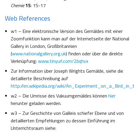
Chemie
15
: 15-17
Web References
w1 – Eine elektronische Version des Gemäldes mit einer
Zoomfunktion kann man auf der Internetseite der National
Gallery in London, Großbritannien
(
www.nationalgallery.org.uk
) finden oder über die direkte
Verknüpfung:
www.tinyurl.com/2bqhvx
Zur Information über Joseph Wrights Gemälde, siehe die
detaillierte Beschreibung auf
http://en.wikipedia.org/wiki/An_Experiment_on_a_Bird_in
w2 – Die Umrisse des Vakuumgemäldes können
hier
herunter geladen werden.
w3 – Zur Geschichte von Galileis schiefer Ebene und von
detaillierten Empfehlungen zu dessen Einführung im
Unterrichtsraum siehe: