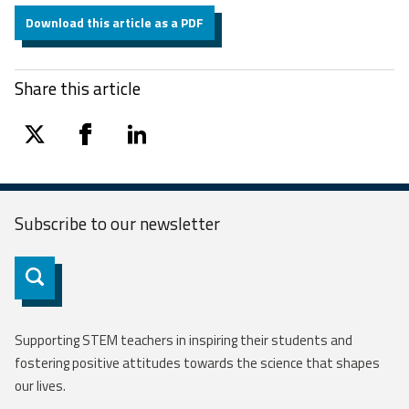
Download this article as a PDF
Share this article
twitter
facebook
linkedin
Subscribe to our
newsletter
Subscribe
Supporting STEM teachers in inspiring their students and
fostering positive attitudes towards the science that shapes
our lives.