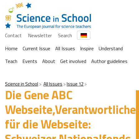
Contact
Newsletter
Search
Home
Current Issue
All Issues
Inspire
Understand
Teach
Events
About
Get involved
Author guidelines
Science in School
All Issues
Issue 12
Die Gene ABC
Webseite,Verantwortliche
für die Webseite:
Schweizer Nationalfonds