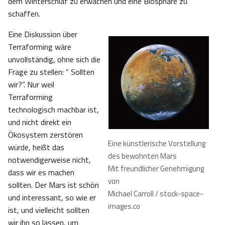
dem Winterschlaf zu erwachen und eine Biosphäre zu
schaffen.
Eine Diskussion über
Terraforming wäre
unvollständig, ohne sich die
Frage zu stellen: ” Sollten
wir?”. Nur weil
Terraforming
technologisch machbar ist,
und nicht direkt ein
Ökosystem zerstören
Eine künstlerische Vorstellung
würde, heißt das
des bewohnten Mars
notwendigerweise nicht,
Mit freundlicher Genehmigung
dass wir es machen
von
sollten. Der Mars ist schön
Michael Carroll / stock-space-
und interessant, so wie er
images.co
ist, und vielleicht sollten
wir ihn so lassen, um