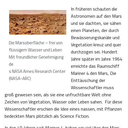
In früheren schauten die
Astronomen auf den Mars
und sie dachten, sie sähen
einen Planeten, der durch
Bewässerungskanäle und
Die Marsoberfläche – frei von
Vegetation kreuz und quer
flüssigem Wasser und Leben
durchzogen sei. Hundert
Mit freundlicher Genehmigung
Jahre später im Jahre 1964
de
erreichte das Raumschiff
s NASA Ames Research Center
Mariner 4 den Mars, Die
(NASA-ARC)
Enttäuschung der
Wissenschaftler muss
groß gewesen sein, als sie eine unfruchtbare Welt ohne
Zeichen von Vegetation, Wasser oder Leben sahen. Für diese
Wissenschaftler erschien die Idee eines nassen, mit Pflanzen
bedeckten Mars plötzlich als Science Fiction.
In den 40 Jahren seit Mariner 4 haben wir viel über den Mars