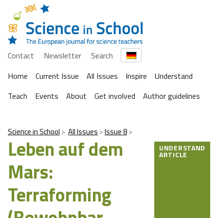
Contact
Newsletter
Search
Home
Current Issue
All Issues
Inspire
Understand
Teach
Events
About
Get involved
Author guidelines
Science in School
All Issues
Issue 8
Leben auf dem
UNDERSTAND
ARTICLE
Mars:
Terraforming
(Bewohnbar