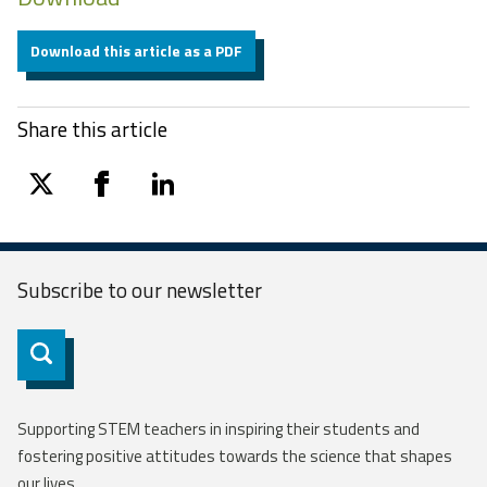
Download this article as a PDF
Share this article
twitter
facebook
linkedin
Subscribe to our
newsletter
Subscribe
Supporting STEM teachers in inspiring their students and
fostering positive attitudes towards the science that shapes
our lives.