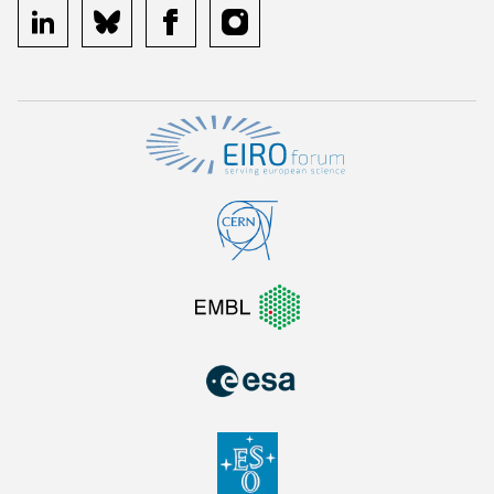
linkedin
bluesky
facebook
instagram