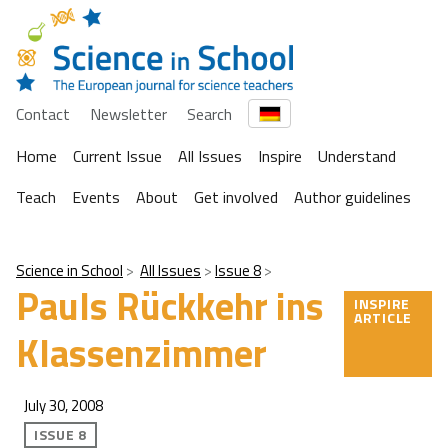
Contact
Newsletter
Search
Home
Current Issue
All Issues
Inspire
Understand
Teach
Events
About
Get involved
Author guidelines
Science in School
All Issues
Issue 8
Pauls Rückkehr ins
INSPIRE
ARTICLE
Klassenzimmer
July 30, 2008
ISSUE 8