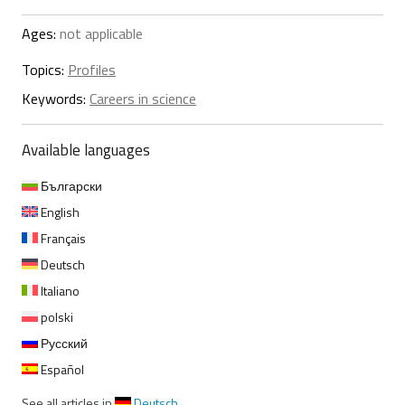
Ages:
not applicable
Topics:
Profiles
Keywords:
Careers in science
Available languages
Български
English
Français
Deutsch
Italiano
polski
Русский
Español
See all articles in
Deutsch