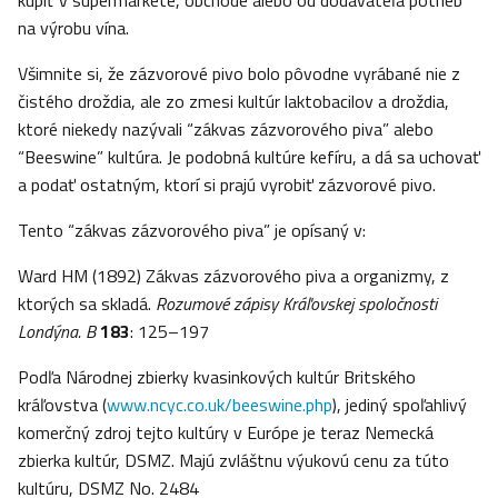
kúpiť v supermarkete, obchode alebo od dodávateľa potrieb
na výrobu vína.
Všimnite si, že zázvorové pivo bolo pôvodne vyrábané nie z
čistého droždia, ale zo zmesi kultúr laktobacilov a droždia,
ktoré niekedy nazývali “zákvas zázvorového piva” alebo
“Beeswine” kultúra. Je podobná kultúre kefíru, a dá sa uchovať
a podať ostatným, ktorí si prajú vyrobiť zázvorové pivo.
Tento “zákvas zázvorového piva” je opísaný v:
Ward HM (1892) Zákvas zázvorového piva a organizmy, z
ktorých sa skladá.
Rozumové zápisy Kráľovskej spoločnosti
Londýna. B
183
: 125–197
Podľa Národnej zbierky kvasinkových kultúr Britského
kráľovstva (
www.ncyc.co.uk/beeswine.php
), jediný spoľahlivý
komerčný zdroj tejto kultúry v Európe je teraz Nemecká
zbierka kultúr, DSMZ. Majú zvláštnu výukovú cenu za túto
kultúru, DSMZ No. 2484