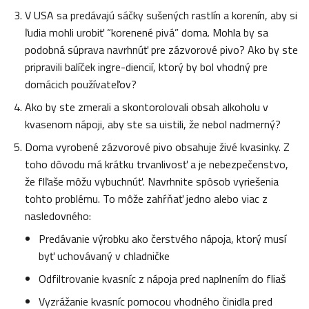
V USA sa predávajú sáčky sušených rastlín a korenín, aby si
ľudia mohli urobiť “korenené pivá” doma. Mohla by sa
podobná súprava navrhnúť pre zázvorové pivo? Ako by ste
pripravili balíček ingre-diencií, ktorý by bol vhodný pre
domácich používateľov?
Ako by ste zmerali a skontorolovali obsah alkoholu v
kvasenom nápoji, aby ste sa uistili, že nebol nadmerný?
Doma vyrobené zázvorové pivo obsahuje živé kvasinky. Z
toho dôvodu má krátku trvanlivosť a je nebezpečenstvo,
že flľaše môžu vybuchnúť. Navrhnite spôsob vyriešenia
tohto problému. To môže zahŕňať jedno alebo viac z
nasledovného:
Predávanie výrobku ako čerstvého nápoja, ktorý musí
byť uchovávaný v chladničke
Odfiltrovanie kvasníc z nápoja pred naplnením do fliaš
Vyzrážanie kvasníc pomocou vhodného činidla pred