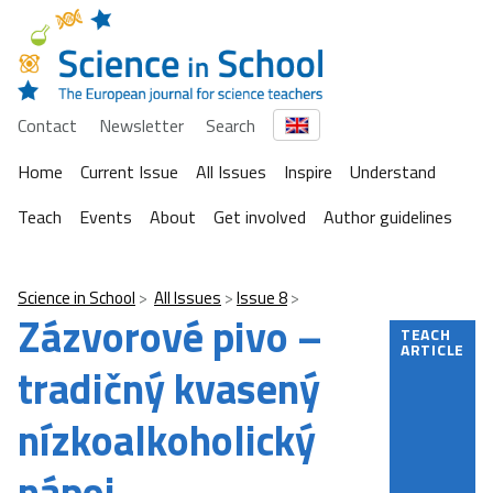
Contact
Newsletter
Search
Home
Current Issue
All Issues
Inspire
Understand
Teach
Events
About
Get involved
Author guidelines
Science in School
All Issues
Issue 8
Zázvorové pivo –
TEACH
ARTICLE
tradičný kvasený
nízkoalkoholický
nápoj