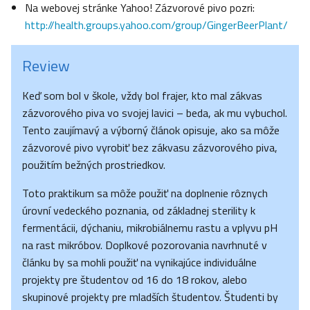
Na webovej stránke Yahoo! Zázvorové pivo pozri:
http://health.groups.yahoo.com/group/GingerBeerPlant/
Review
Keď som bol v škole, vždy bol frajer, kto mal zákvas
zázvorového piva vo svojej lavici – beda, ak mu vybuchol.
Tento zaujímavý a výborný článok opisuje, ako sa môže
zázvorové pivo vyrobiť bez zákvasu zázvorového piva,
použitím bežných prostriedkov.
Toto praktikum sa môže použiť na doplnenie rôznych
úrovní vedeckého poznania, od základnej sterility k
fermentácii, dýchaniu, mikrobiálnemu rastu a vplyvu pH
na rast mikróbov. Doplkové pozorovania navrhnuté v
článku by sa mohli použiť na vynikajúce individuálne
projekty pre študentov od 16 do 18 rokov, alebo
skupinové projekty pre mladších študentov. Študenti by