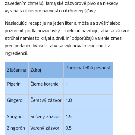
zavedením chmeľu). Jamajské zázvorové pivo sa niekedy
vyrába s citrusom namiesto citrónovej šťavy.
Nasledujúci recept je na jeden liter a môže sa zvýšiť alebo
pozmeniť podľa požiadavky – niektorí navrhujú, aby sa zázvor
strúhal namiesto krájal a drvil. Iní odporúčajú varenie zmesi
pred pridaním kvasníc, aby sa vylúhovalo viac chutí z
ingrediencií.
Porovnateľná pevnosť
Zlúčenina
Zdroj
Piperín
Čierne korenie
1
Gingerol
Čerstvý zázvor
1.8
Shogaol
Sušený zázvor
1.5
Zingorón
Varený zázvor
0.5