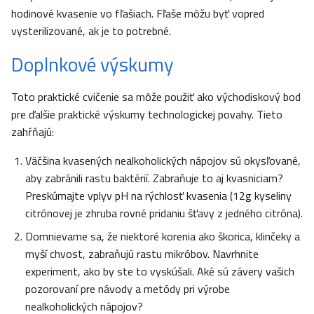
hodinové kvasenie vo fľašiach. Fľaše môžu byť vopred
vysterilizované, ak je to potrebné.
Doplnkové výskumy
Toto praktické cvičenie sa môže použiť ako východiskový bod
pre ďalšie praktické výskumy technologickej povahy. Tieto
zahŕňajú:
Väčšina kvasených nealkoholických nápojov sú okysľované,
aby zabránili rastu baktérií. Zabraňuje to aj kvasniciam?
Preskúmajte vplyv pH na rýchlosť kvasenia (12g kyseliny
citrónovej je zhruba rovné pridaniu šťavy z jedného citróna).
Domnievame sa, že niektoré korenia ako škorica, klinčeky a
myší chvost, zabraňujú rastu mikróbov. Navrhnite
experiment, ako by ste to vyskúšali. Aké sú závery vašich
pozorovaní pre návody a metódy pri výrobe
nealkoholických nápojov?