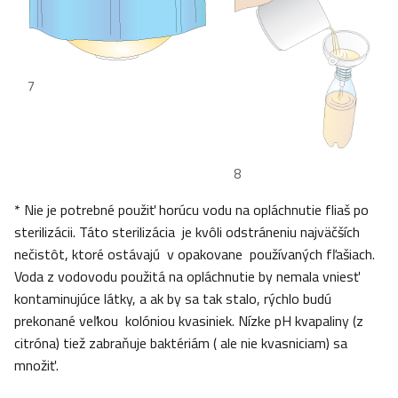
7
8
* Nie je potrebné použiť horúcu vodu na opláchnutie fliaš po
sterilizácii. Táto sterilizácia je kvôli odstráneniu najväčších
nečistôt, ktoré ostávajú v opakovane používaných fľašiach.
Voda z vodovodu použitá na opláchnutie by nemala vniesť
kontaminujúce látky, a ak by sa tak stalo, rýchlo budú
prekonané veľkou kolóniou kvasiniek. Nízke pH kvapaliny (z
citróna) tiež zabraňuje baktériám ( ale nie kvasniciam) sa
množiť.