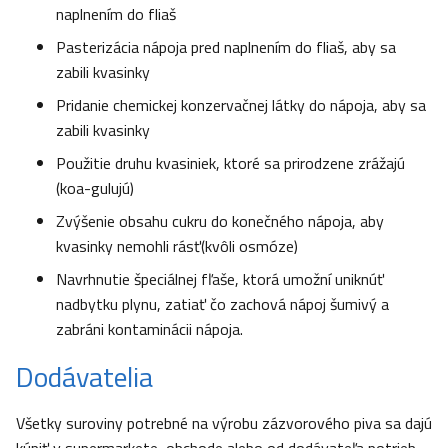
naplnením do fliaš
Pasterizácia nápoja pred naplnením do fliaš, aby sa
zabili kvasinky
Pridanie chemickej konzervačnej látky do nápoja, aby sa
zabili kvasinky
Použitie druhu kvasiniek, ktoré sa prirodzene zrážajú
(koa-gulujú)
Zvýšenie obsahu cukru do konečného nápoja, aby
kvasinky nemohli rásť(kvôli osmóze)
Navrhnutie špeciálnej fľaše, ktorá umožní uniknúť
nadbytku plynu, zatiať čo zachová nápoj šumivý a
zabráni kontaminácii nápoja.
Dodávatelia
Všetky suroviny potrebné na výrobu zázvorového piva sa dajú