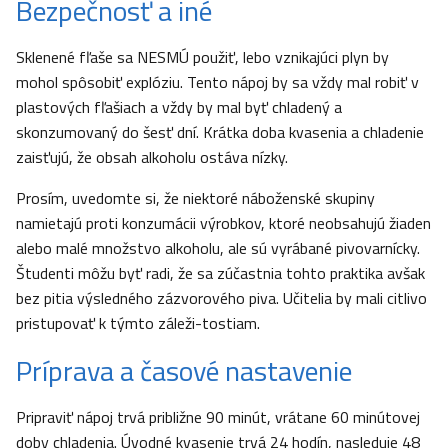
Bezpečnosť a iné
Sklenené fľaše sa NESMÚ použiť, lebo vznikajúci plyn by
mohol spôsobiť explóziu. Tento nápoj by sa vždy mal robiť v
plastových fľašiach a vždy by mal byť chladený a
skonzumovaný do šesť dní. Krátka doba kvasenia a chladenie
zaisťujú, že obsah alkoholu ostáva nízky.
Prosím, uvedomte si, že niektoré náboženské skupiny
namietajú proti konzumácii výrobkov, ktoré neobsahujú žiaden
alebo malé množstvo alkoholu, ale sú vyrábané pivovarnícky.
Študenti môžu byť radi, že sa zúčastnia tohto praktika avšak
bez pitia výsledného zázvorového piva. Učitelia by mali citlivo
pristupovať k týmto záleži-tostiam.
Príprava a časové nastavenie
Pripraviť nápoj trvá približne 90 minút, vrátane 60 minútovej
doby chladenia. Úvodné kvasenie trvá 24 hodín, nasleduje 48