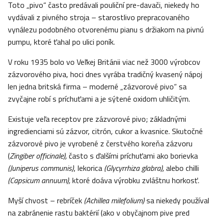
Toto „pivo“ často predávali pouliční pre-davači, niekedy ho
vydávali z pivného stroja – starostlivo prepracovaného
vynálezu podobného otvorenému pianu s držiakom na pivnú
pumpu, ktoré ťahal po ulici poník.
V roku 1935 bolo vo Veľkej Británii viac než 3000 výrobcov
zázvorového piva, hoci dnes vyrába tradičný kvasený nápoj
len jedna britská firma – moderné „zázvorové pivo“ sa
zvyčajne robí s príchuťami a je sýtené oxidom uhličitým.
Existuje veľa receptov pre zázvorové pivo; základnými
ingredienciami sú zázvor, citrón, cukor a kvasnice. Skutočné
zázvorové pivo je vyrobené z čerstvého koreňa zázvoru
(
Zingiber officinale),
často s ďalšími príchuťami ako borievka
(Juniperus communis)
, lekorica
(Glycyrrhiza glabra),
alebo chilli
(Capsicum annuum),
ktoré doáva výrobku zvláštnu horkosť.
Myší chvost – rebríček
(Achillea milefolium)
sa niekedy používal
na zabránenie rastu baktérií (ako v obyčajnom pive pred