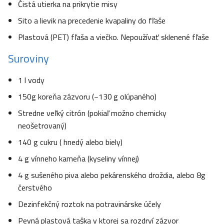
Čistá utierka na prikrytie misy
Sito a lievik na precedenie kvapaliny do fľaše
Plastová (PET) fľaša a viečko. Nepoužívať sklenené fľaše
Suroviny
1 l vody
150g koreňa zázvoru (~130 g olúpaného)
Stredne veľký citrón (pokiaľ možno chemicky
neošetrovaný)
140 g cukru ( hnedý alebo biely)
4 g vínneho kameňa (kyseliny vínnej)
4 g sušeného piva alebo pekárenského droždia, alebo 8g
čerstvého
Dezinfekčný roztok na potravinárske účely
Pevná plastová taška v ktorej sa rozdrví zázvor