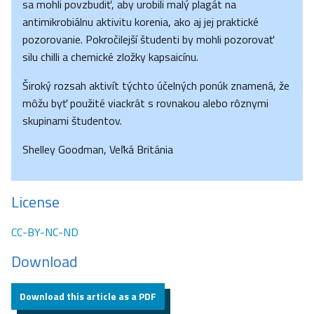
sa mohli povzbudiť, aby urobili malý plagát na
antimikrobiálnu aktivitu korenia, ako aj jej praktické
pozorovanie. Pokročilejší študenti by mohli pozorovať
silu chilli a chemické zložky kapsaicínu.
Široký rozsah aktivít týchto účelných ponúk znamená, že
môžu byť použité viackrát s rovnakou alebo rôznymi
skupinami študentov.
Shelley Goodman, Veľká Británia
License
CC-BY-NC-ND
Download
Download this article as a PDF