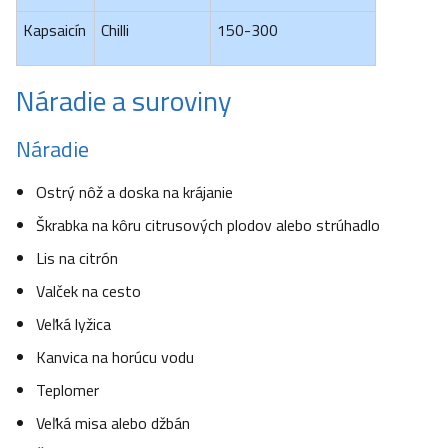
Kapsaicín
Chilli
150-300
Náradie a suroviny
Náradie
Ostrý nôž a doska na krájanie
Škrabka na kôru citrusových plodov alebo strúhadlo
Lis na citrón
Valček na cesto
Veľká lyžica
Kanvica na horúcu vodu
Teplomer
Veľká misa alebo džbán