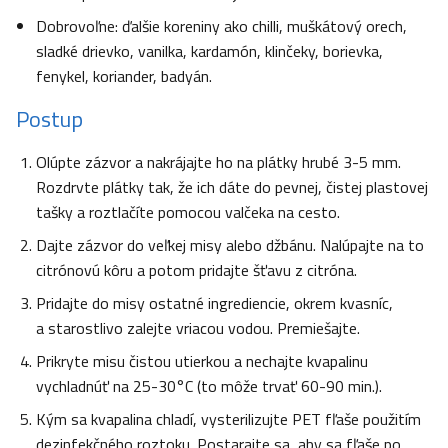
Dobrovoľne: ďalšie koreniny ako chilli, muškátový orech,
sladké drievko, vanilka, kardamón, klinčeky, borievka,
fenykel, koriander, badyán.
Postup
Olúpte zázvor a nakrájajte ho na plátky hrubé 3-5 mm.
Rozdrvte plátky tak, že ich dáte do pevnej, čistej plastovej
tašky a roztlačíte pomocou valčeka na cesto.
Dajte zázvor do veľkej misy alebo džbánu. Nalúpajte na to
citrónovú kôru a potom pridajte šťavu z citróna.
Pridajte do misy ostatné ingrediencie, okrem kvasníc,
a starostlivo zalejte vriacou vodou. Premiešajte.
Prikryte misu čistou utierkou a nechajte kvapalinu
vychladnúť na 25-30°C (to môže trvať 60-90 min.).
Kým sa kvapalina chladí, vysterilizujte PET fľaše použitím
dezinfekčného roztoku. Postarajte sa, aby sa fľaše po