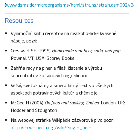
(
www.dsmz.de/microorganisms/html/strains/strain.dsm00248
Resources
Výnimočnú knihu receptov na nealkoho-lické kvasené
nápoje, pozri:
Cresswell SE (1998)
Homemade root beer, soda, and pop
.
Pownal, VT, USA: Storey Books
Zahŕňa rady na plnenie fliaš, čistenie a výrobu
koncentrátov zo surových ingrediencií.
Veľký, svetoznámy a smerodatný text vo všetkých
aspektoch potravinových kultúr a chémie je:
McGee H (2004)
On food and cooking, 2nd ed.
London, UK:
Hodder and Stoughton
Na webovej stránke Wikipédie zázvorové pivo pozri:
http://en.wikipedia.org/wiki/Ginger_beer