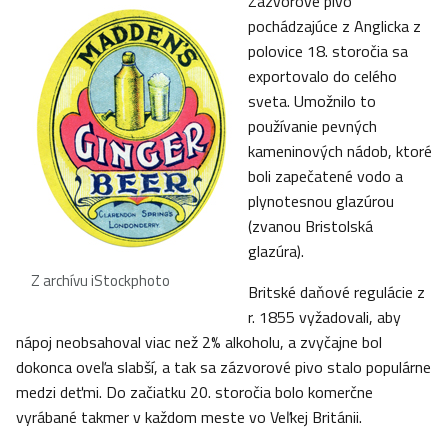
Zázvorové pivo
pochádzajúce z Anglicka z
polovice 18. storočia sa
exportovalo do celého
sveta. Umožnilo to
používanie pevných
kameninových nádob, ktoré
boli zapečatené vodo a
plynotesnou glazúrou
(zvanou Bristolská
glazúra).
Z archívu iStockphoto
Britské daňové regulácie z
r. 1855 vyžadovali, aby
nápoj neobsahoval viac než 2% alkoholu, a zvyčajne bol
dokonca oveľa slabší, a tak sa zázvorové pivo stalo populárne
medzi deťmi. Do začiatku 20. storočia bolo komerčne
vyrábané takmer v každom meste vo Veľkej Británii.