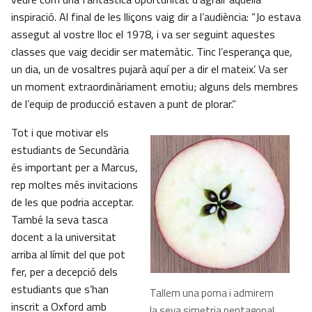
inspiració. Al final de les lliçons vaig dir a l’audiència: “Jo estava
assegut al vostre lloc el 1978, i va ser seguint aquestes
classes que vaig decidir ser matemàtic. Tinc l’esperança que,
un dia, un de vosaltres pujarà aquí per a dir el mateix’. Va ser
un moment extraordinàriament emotiu; alguns dels membres
de l’equip de producció estaven a punt de plorar.”
Tot i que motivar els
estudiants de Secundària
és important per a Marcus,
rep moltes més invitacions
de les que podria acceptar.
També la seva tasca
docent a la universitat
arriba al límit del que pot
fer, per a decepció dels
estudiants que s’han
Tallem una poma i admirem
inscrit a Oxford amb
la seva simetria pentagonal