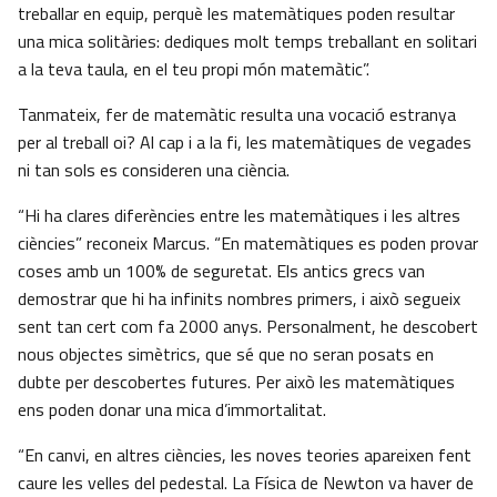
treballar en equip, perquè les matemàtiques poden resultar
una mica solitàries: dediques molt temps treballant en solitari
a la teva taula, en el teu propi món matemàtic”.
Tanmateix, fer de matemàtic resulta una vocació estranya
per al treball oi? Al cap i a la fi, les matemàtiques de vegades
ni tan sols es consideren una ciència.
“Hi ha clares diferències entre les matemàtiques i les altres
ciències” reconeix Marcus. “En matemàtiques es poden provar
coses amb un 100% de seguretat. Els antics grecs van
demostrar que hi ha infinits nombres primers, i això segueix
sent tan cert com fa 2000 anys. Personalment, he descobert
nous objectes simètrics, que sé que no seran posats en
dubte per descobertes futures. Per això les matemàtiques
ens poden donar una mica d’immortalitat.
“En canvi, en altres ciències, les noves teories apareixen fent
caure les velles del pedestal. La Física de Newton va haver de