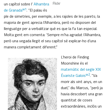
Flickr
un capítol sobre l’
Alhambra
w1
de Granada
. “El palau és
ple de simetries, per exemple, a les rajoles de les parets; la
majoria de gent aprecia l’Alhambra, però no disposen del
llenguatge per a verbalitzar què es que la fa tan especial.
Molta gent em comenta: ‘Sempre m’ha agradat l’Alhambra,
però una vegada llegit el seu capítol sé explicar-ho d’una
manera completament diferent’.”
L’heroi de Finding
Moonshine és el
matemàtic del segle XIX
w2
Évariste Galois
. “Va
morir als vint anys, en un
duel,” diu Marcus, “però ja
havia descobert una gran
quantitat de coses
extraordinàries, inclòs un