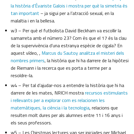
la història d’Évariste Galois i mostra per què la simetria és
tan important
– ja sigui per a l’atracció sexual, en la
malaltia i en la bellesa.
w3 – Per què el futbolista David Beckham va escollir la
samarreta amb el número 23? Com és que el 17 és la clau
de la supervivència d’una estranya espècie de cigala? En
aquest vídeo, ,
Marcus du Sautoy analitza el misteri dels
nombres primers
, la història que hi ha darrere de la hipòtesi
de Riemann i la recerca que es porta a terme per a
resoldre-la.
w4 – Per tal d’ajudar-nos a entendre la història que hi ha
darrere de les mates, NRICH mostra
recursos estimulants
i rellevants per a explorar com es relacionen les
matemàtiques, la ciència i la tecnologia
, relacions que
resulten molt dures per als alumnes entre 11 i 16 anys i
els seus professors.
w5 – Les Chirstmas lectures van ser iniciades per Michael