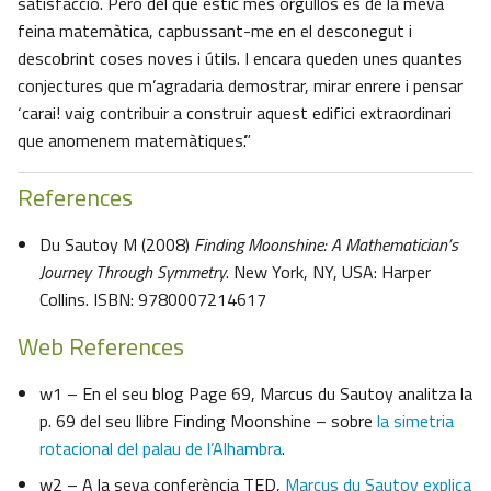
satisfacció. Però del que estic més orgullós és de la meva
feina matemàtica, capbussant-me en el desconegut i
descobrint coses noves i útils. I encara queden unes quantes
conjectures que m’agradaria demostrar, mirar enrere i pensar
‘carai! vaig contribuir a construir aquest edifici extraordinari
que anomenem matemàtiques’.”
References
Du Sautoy M (2008)
Finding Moonshine: A Mathematician’s
Journey Through Symmetry
. New York, NY, USA: Harper
Collins. ISBN: 9780007214617
Web References
w1 – En el seu blog Page 69, Marcus du Sautoy analitza la
p. 69 del seu llibre Finding Moonshine – sobre
la simetria
rotacional del palau de l’Alhambra
.
w2 – A la seva conferència TED,
Marcus du Sautoy explica