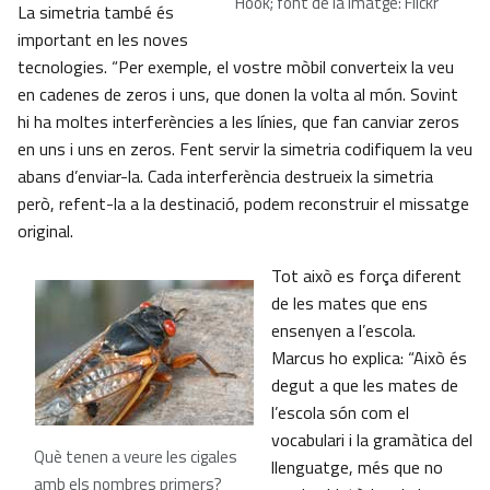
Hook; font de la imatge: Flickr
La simetria també és
important en les noves
tecnologies. “Per exemple, el vostre mòbil converteix la veu
en cadenes de zeros i uns, que donen la volta al món. Sovint
hi ha moltes interferències a les línies, que fan canviar zeros
en uns i uns en zeros. Fent servir la simetria codifiquem la veu
abans d’enviar-la. Cada interferència destrueix la simetria
però, refent-la a la destinació, podem reconstruir el missatge
original.
Tot això es força diferent
de les mates que ens
ensenyen a l’escola.
Marcus ho explica: “Això és
degut a que les mates de
l’escola són com el
vocabulari i la gramàtica del
Què tenen a veure les cigales
llenguatge, més que no
amb els nombres primers?