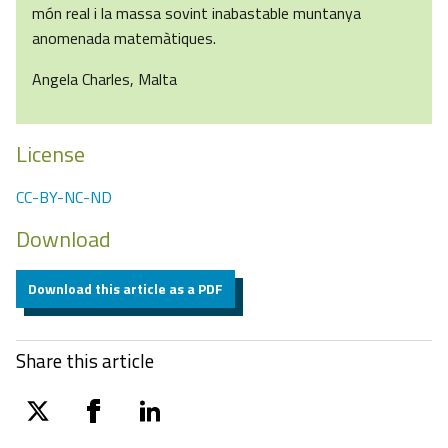
món real i la massa sovint inabastable muntanya
anomenada matemàtiques.
Angela Charles, Malta
License
CC-BY-NC-ND
Download
Download this article as a PDF
Share this article
twitter
facebook
linkedin