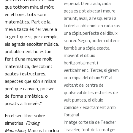
especial. D’entrada, cada
que tothom mira el món:
peça es pot aixecar i moure
en el fons, tots som
amunt, avall, a l’esquerra i a
matemàtics. Part de la
la dreta, obtenint en cada cas
meva tasca és fer veure a
una còpia perfecta del dibuix
la gent que si, per exemple,
sencer. Segon, podem obtenir
els agrada escoltar música,
també una còpia exacta
probablement ho estan
movent el dibuix
fent d’una manera molt
horitzontalment i
matemàtica, descobrint
verticalment. Tercer, si girem
pautes i estructures,
una còpia del dibuix 90° al
aspectes que són similars
voltant del centre de
però que canvien, potser
qualsevol de les estrelles de
de forma simètrica, o
vuit puntes, el dibuix
posats a l’inrevés.”
coincideix exactament amb
l’original
En el seu llibre sobre
Imatge cortesia de Teacher
simetries,
Finding
Traveler; font de la imatge:
Moonshine
, Marcus hi inclou