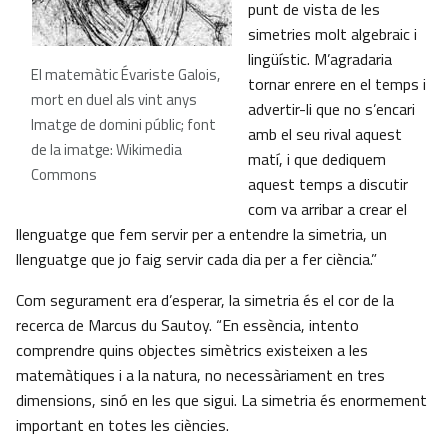
punt de vista de les
simetries molt algebraic i
lingüístic. M’agradaria
El matemàtic Évariste Galois,
tornar enrere en el temps i
mort en duel als vint anys
advertir-li que no s’encari
Imatge de domini públic; font
amb el seu rival aquest
de la imatge: Wikimedia
matí, i que dediquem
Commons
aquest temps a discutir
com va arribar a crear el
llenguatge que fem servir per a entendre la simetria, un
llenguatge que jo faig servir cada dia per a fer ciència.”
Com segurament era d’esperar, la simetria és el cor de la
recerca de Marcus du Sautoy. “En essència, intento
comprendre quins objectes simètrics existeixen a les
matemàtiques i a la natura, no necessàriament en tres
dimensions, sinó en les que sigui. La simetria és enormement
important en totes les ciències.