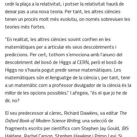
cedir la plaça a la relativitat, i potser la relativitat haurà de
deixar pas a una nova teoria. Per tant, les altres ciències
tenen un procés molt més evolutiu, on només sobreviuen les
teories més fortes.
“En realitat, les altres ciències sovint confien en les
matemàtiques per a articular els seus descobriments i
prediccions. Per cert, tothom s’emociona amb l’anunci del
descobriment del bosó de Higgs al CERN, però el bosó de
Higgs no s’hauria pogut predir sense matemàtiques. Les
matemàtiques són el llenguatge de la ciència i, per tant, tenir
a un matemàtic com a professor divulgador de la ciència és la
millor de les opcions possibles.” I afegeix, “és el que jo he de
dir, no?
El seu predecessor al càrrec, Richard Dawkins, va editar
The
Oxford Book of Modern Science Writing
, una selecció de
fragments escrits per científics com Stephen Jay Gould, JBS
Haldane, Rachel Carson, Stephen Hawking i Primo Levi. Si