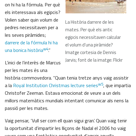
on hi ha la fórmula. Per què
els interessava als egipcis?
Volien saber quin volum de
La Història darrere de les
pedres necessitaven per a
mates. Per què els antic
les seves piràmides;
egipcis necessitaven calcular
darrere de la fórmula hi ha
el volum d’una piràmide?
w4
una bonica història
.”
Imatge cortesia de Dennis
Jarvis; font de la imatge: Flickr
L’inici de l’interès de Marcus
per les mates és una
història commovedora. “Quan tenia tretze anys vaig assistir
w5
a la
Royal Institution Christmas lecture series
, que impartia
Christofer Zeeman. Estava emocionat de veure a un dels
millors matemàtics mundials intentant comunicar als nens la
passió per les mates.
Vaig pensar, ‘Vull ser com ell quan sigui gran’. Quan vaig tenir
la oportunitat d’impartir les lliçons de Nadal el 2006 ho vaig
veure com una fantàstica oportunitat d’agrair aquella