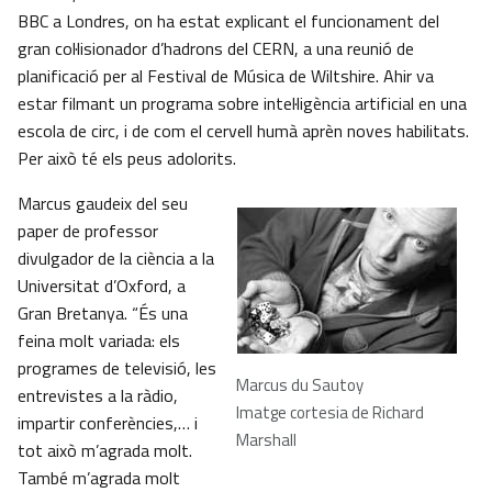
BBC a Londres, on ha estat explicant el funcionament del
gran col·lisionador d’hadrons del CERN, a una reunió de
planificació per al Festival de Música de Wiltshire. Ahir va
estar filmant un programa sobre intel·ligència artificial en una
escola de circ, i de com el cervell humà aprèn noves habilitats.
Per això té els peus adolorits.
Marcus gaudeix del seu
paper de professor
divulgador de la ciència a la
Universitat d’Oxford, a
Gran Bretanya. “És una
feina molt variada: els
programes de televisió, les
Marcus du Sautoy
entrevistes a la ràdio,
Imatge cortesia de Richard
impartir conferències,… i
Marshall
tot això m’agrada molt.
També m’agrada molt