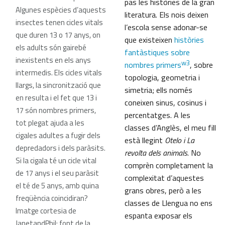
pas les històries de la gran
Algunes espècies d’aquests
literatura. Els nois deixen
insectes tenen cicles vitals
l’escola sense adonar-se
que duren 13 o 17 anys, on
que existeixen
històries
els adults són gairebé
fantàstiques sobre
inexistents en els anys
w3
nombres primers
, sobre
intermedis. Els cicles vitals
topologia, geometria i
llargs, la sincronització que
simetria; ells només
en resulta i el fet que 13 i
coneixen sinus, cosinus i
17 són nombres primers,
percentatges. A les
tot plegat ajuda a les
classes d’Anglès, el meu fill
cigales adultes a fugir dels
està llegint
Otelo i La
depredadors i dels paràsits.
revolta dels animals
. No
Si la cigala té un cicle vital
comprèn completament la
de 17 anys i el seu paràsit
complexitat d’aquestes
el té de 5 anys, amb quina
grans obres, però a les
freqüència coincidiran?
classes de Llengua no ens
Imatge cortesia de
espanta exposar els
JanetandPhil; font de la