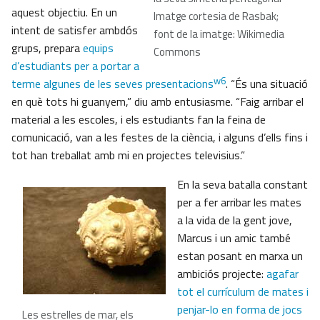
aquest objectiu. En un
Imatge cortesia de Rasbak;
intent de satisfer ambdós
font de la imatge: Wikimedia
grups, prepara
equips
Commons
d’estudiants per a portar a
w6
terme algunes de les seves presentacions
. “És una situació
en què tots hi guanyem,” diu amb entusiasme. “Faig arribar el
material a les escoles, i els estudiants fan la feina de
comunicació, van a les festes de la ciència, i alguns d’ells fins i
tot han treballat amb mi en projectes televisius.”
En la seva batalla constant
per a fer arribar les mates
a la vida de la gent jove,
Marcus i un amic també
estan posant en marxa un
ambiciós projecte:
agafar
tot el currículum de mates i
penjar-lo en forma de jocs
Les estrelles de mar, els