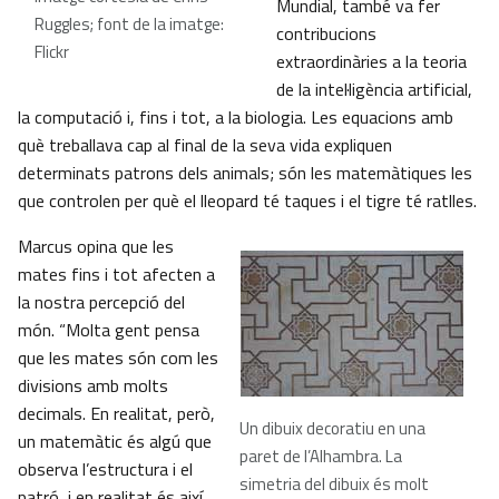
Mundial, també va fer
Ruggles; font de la imatge:
contribucions
Flickr
extraordinàries a la teoria
de la intel·ligència artificial,
la computació i, fins i tot, a la biologia. Les equacions amb
què treballava cap al final de la seva vida expliquen
determinats patrons dels animals; són les matemàtiques les
que controlen per què el lleopard té taques i el tigre té ratlles.
Marcus opina que les
mates fins i tot afecten a
la nostra percepció del
món. “Molta gent pensa
que les mates són com les
divisions amb molts
decimals. En realitat, però,
Un dibuix decoratiu en una
un matemàtic és algú que
paret de l’Alhambra. La
observa l’estructura i el
simetria del dibuix és molt
patró, i en realitat és així