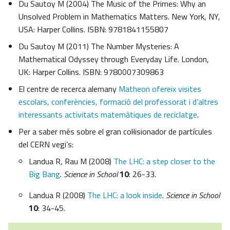
Du Sautoy M (2004) The Music of the Primes: Why an
Unsolved Problem in Mathematics Matters. New York, NY,
USA: Harper Collins. ISBN: 9781841155807
Du Sautoy M (2011) The Number Mysteries: A
Mathematical Odyssey through Everyday Life. London,
UK: Harper Collins. ISBN: 9780007309863
El centre de recerca alemany
Matheon ofereix visites
escolars, conferències, formació del professorat i d’altres
interessants activitats matemàtiques de reciclatge
.
Per a saber més sobre el gran col·lisionador de partícules
del CERN vegi’s:
Landua R, Rau M (2008)
The LHC: a step closer to the
Big Bang
.
Science in School
10
: 26-33.
Landua R (2008)
The LHC: a look inside
.
Science in School
10
: 34-45.