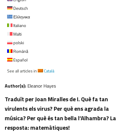
Deutsch
Ελληνικα
Italiano
Malti
polski
Română
Español
See all articles in
Català
Author(s):
Eleanor Hayes
Traduït per Joan Miralles de I. Què fa tan
virulents els virus? Per què ens agrada la
música? Per què és tan bella l’Alhambra? La
resposta: matemàtiques!