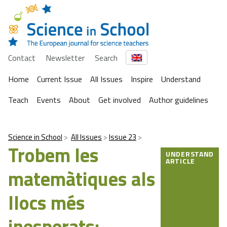
Contact
Newsletter
Search
Home
Current Issue
All Issues
Inspire
Understand
Teach
Events
About
Get involved
Author guidelines
Science in School
All Issues
Issue 23
Trobem les
UNDERSTAND
ARTICLE
matemàtiques als
llocs més
inesperats: