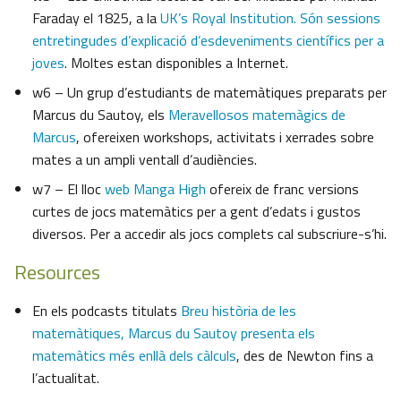
Faraday el 1825, a la
UK’s Royal Institution. Són sessions
entretingudes d’explicació d’esdeveniments científics per a
joves
. Moltes estan disponibles a Internet.
w6 – Un grup d’estudiants de matemàtiques preparats per
Marcus du Sautoy, els
Meravellosos matemàgics de
Marcus
, ofereixen workshops, activitats i xerrades sobre
mates a un ampli ventall d’audiències.
w7 – El lloc
web Manga High
ofereix de franc versions
curtes de jocs matemàtics per a gent d’edats i gustos
diversos. Per a accedir als jocs complets cal subscriure-s’hi.
Resources
En els podcasts titulats
Breu història de les
matemàtiques, Marcus du Sautoy presenta els
matemàtics més enllà dels càlculs
, des de Newton fins a
l’actualitat.