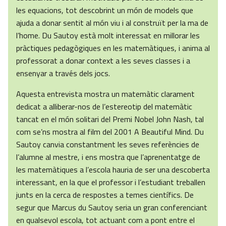
les equacions, tot descobrint un món de models que
ajuda a donar sentit al món viu i al construït per la ma de
l’home. Du Sautoy està molt interessat en millorar les
pràctiques pedagògiques en les matemàtiques, i anima al
professorat a donar context a les seves classes i a
ensenyar a través dels jocs.
Aquesta entrevista mostra un matemàtic clarament
dedicat a alliberar-nos de l’estereotip del matemàtic
tancat en el món solitari del Premi Nobel John Nash, tal
com se’ns mostra al film del 2001 A Beautiful Mind. Du
Sautoy canvia constantment les seves referències de
l’alumne al mestre, i ens mostra que l’aprenentatge de
les matemàtiques a l’escola hauria de ser una descoberta
interessant, en la que el professor i l’estudiant treballen
junts en la cerca de respostes a temes científics. De
segur que Marcus du Sautoy seria un gran conferenciant
en qualsevol escola, tot actuant com a pont entre el