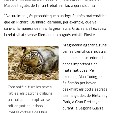
Marcus hagués de fer un treball similar, a qui inclouria?
“Naturalment, és probable que hi inclogués més matemàtics
que en Richard. Bernhard Riemann, per exemple, que va
canviar la manera de mirar la geometria. Gràcies a ell existeix
la relativitat; sense Riemann no hagués existit Einstein.
M’agradaria agafar alguns
temes científics i mostrar
que en el seu interior hi ha
peces importants de
matemàtiques. Per
exemple, Alan Turing, que
és famós per haver
Com obté el tigre les seves
desxifrat els codis secrets
ratlles: els patrons d’alguns
alemanys des de Bletchley
animals poden explicar-se
Park, a Gran Bretanya,
mitjançant equacions
durant la Segona Guerra
Imatge cortesia de Chris