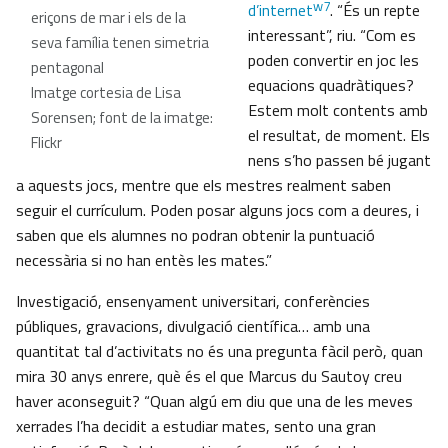
w7
d’internet
. “És un repte
eriçons de mar i els de la
interessant”, riu. “Com es
seva família tenen simetria
poden convertir en joc les
pentagonal
equacions quadràtiques?
Imatge cortesia de Lisa
Estem molt contents amb
Sorensen; font de la imatge:
el resultat, de moment. Els
Flickr
nens s’ho passen bé jugant
a aquests jocs, mentre que els mestres realment saben
seguir el currículum. Poden posar alguns jocs com a deures, i
saben que els alumnes no podran obtenir la puntuació
necessària si no han entès les mates.”
Investigació, ensenyament universitari, conferències
públiques, gravacions, divulgació científica… amb una
quantitat tal d’activitats no és una pregunta fàcil però, quan
mira 30 anys enrere, què és el que Marcus du Sautoy creu
haver aconseguit? “Quan algú em diu que una de les meves
xerrades l’ha decidit a estudiar mates, sento una gran