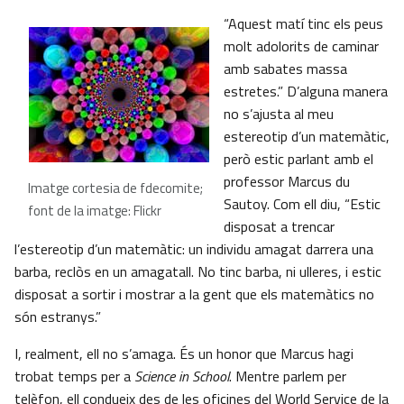
“Aquest matí tinc els peus
molt adolorits de caminar
amb sabates massa
estretes.” D’alguna manera
no s’ajusta al meu
estereotip d’un matemàtic,
però estic parlant amb el
professor Marcus du
Imatge cortesia de fdecomite;
Sautoy. Com ell diu, “Estic
font de la imatge: Flickr
disposat a trencar
l’estereotip d’un matemàtic: un individu amagat darrera una
barba, reclòs en un amagatall. No tinc barba, ni ulleres, i estic
disposat a sortir i mostrar a la gent que els matemàtics no
són estranys.”
I, realment, ell no s’amaga. És un honor que Marcus hagi
trobat temps per a
Science in School
. Mentre parlem per
telèfon, ell condueix des de les oficines del World Service de la