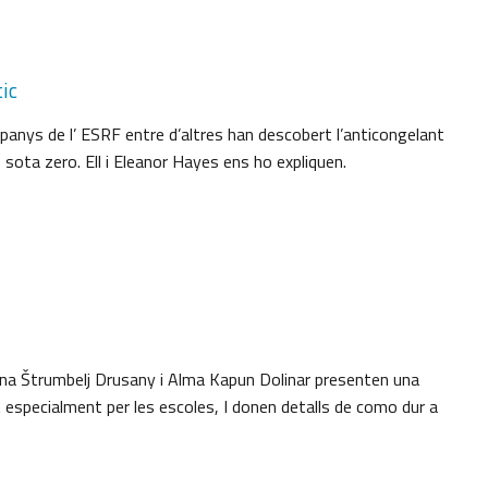
tic
panys de l’ ESRF entre d’altres han descobert l’anticongelant
 sota zero. Ell i Eleanor Hayes ens ho expliquen.
ena Štrumbelj Drusany i Alma Kapun Dolinar presenten una
especialment per les escoles, I donen detalls de como dur a