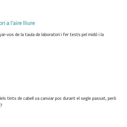
i a l’aire lliure
ar-vos de la taula de laboratori i fer tests pel midó i la
dels tints de cabell va canviar poc durant el segle passat, però
m?