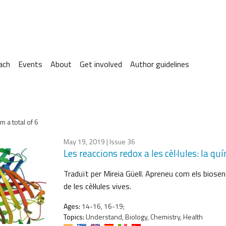
ach
Events
About
Get involved
Author guidelines
m a total of 6
May 19, 2019
| Issue 36
Les reaccions redox a les cèl·lules: la qu
Traduït per Mireia Güell. Apreneu com els biosen
de les cèl·lules vives.
Ages:
14-16, 16-19;
Topics:
Understand, Biology, Chemistry, Health