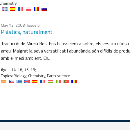
Chemistry
May 13, 2008
| Issue 5
Plàstics, naturalment
Traducció de Mireia Bes. Ens hi asseiem a sobre, els vestim i fins i 
arreu. Malgrat la seva versatilitat i abundància són difícils de pro
amb el medi ambient. En…
Ages:
14-16, 16-19;
Topics:
Biology, Chemistry, Earth science