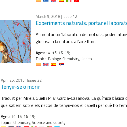
March 9, 2018
| Issue 42
Experiments naturals: portar el laborator
Al muntar un ‘laboratori de motxilla’, podeu alluny
glucosa a la natura, a l’aire lliure.
Ages:
14-16, 16-19;
Topics:
Biology, Chemistry, Health
April 25, 2016
| Issue 32
Tenyir-se o morir
Traduït per Mireia Güell i Pilar Garcia-Casanova. La química bàsica 
què sabem sobre els riscos de tenyir-nos el cabell i per què ho fe
Ages:
14-16, 16-19;
Topics:
Chemistry, Science and society