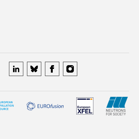
linkedin
bluesky
facebook
instagram