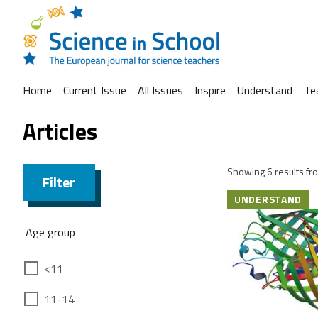
Home
Current Issue
All Issues
Inspire
Understand
Te
Articles
Showing 6 results fro
Filter
UNDERSTAND
Age group
<11
11-14