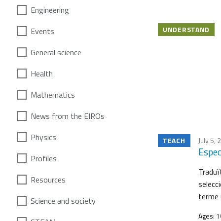
Engineering
UNDERSTAND
Events
General science
Health
Mathematics
News from the EIROs
Physics
TEACH
July 5,
Espec
Profiles
Traduï
Resources
selecc
terme u
Science and society
Ages:
1