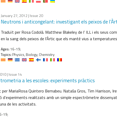
January 27, 2012
| Issue 20
Neutrons i anticongelant: investigant els peixos de l’Àr
Traduït per Rosa Codolà. Matthew Blakeley de l’ ILL i els seus com
en la sang dels peixos de l’Àrtic que els manté vius a temperatures
Ages:
16-19;
Topics:
Physics, Biology, Chemistry
 2010
| Issue 14
trometria a les escoles: experiments pràctics
t per MariaRosa Quintero Bernabeu. Nataša Gros, Tim Harrison, Ir
ió d’experiments realitzats amb un simple espectròmetre dissenyat 
na de les activitats.
6-19;