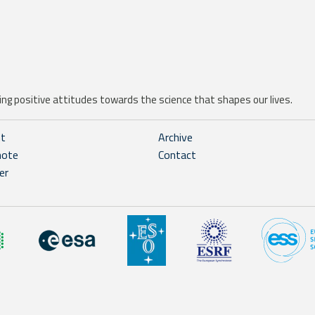
ng positive attitudes towards the science that shapes our lives.
ht
Archive
note
Contact
er