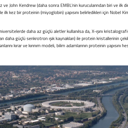
ve John Kendrew (daha sonra EMBL’nin kurucularından biri ve ilk dir
 ile ilk kez bir proteinin (miyoglobin) yapısını belirledikleri için Nobel K
iversitelerde daha az güçlü aletler kullanılsa da, X-ışını kristalografi
yan daha güçlü senkrotron ışık kaynakları) ile protein kristallerinin çek
ışınlarını kırar ve kırınım modeli, bilim adamlarının proteinin yapısını h