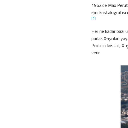
1962’de Max Perutz 
ışını kristalografisi
[1]
Her ne kadar bazı ün
parlak X-ışınları ya
Protein kristali, X-
verir.