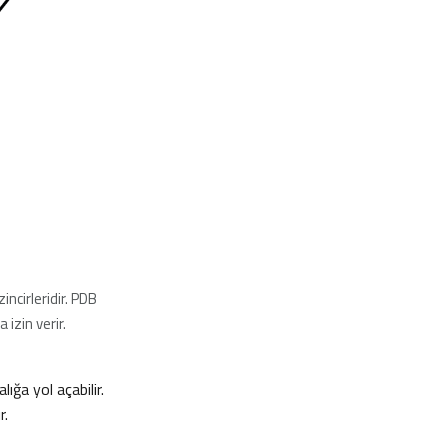
incirleridir. PDB
izin verir.
ığa yol açabilir.
r.