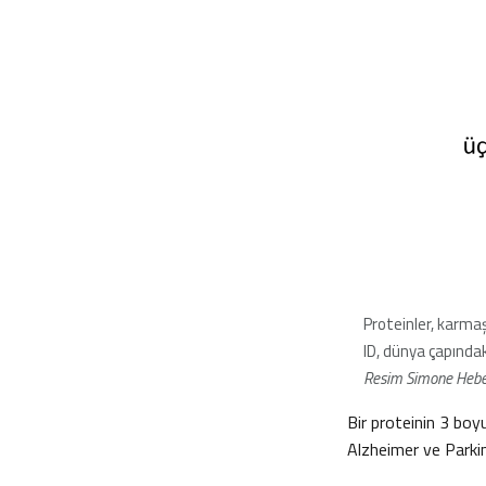
Proteinler, karmaş
ID, dünya çapındak
Resim Simone Heber
Bir proteinin 3 boyu
Alzheimer ve Parkins