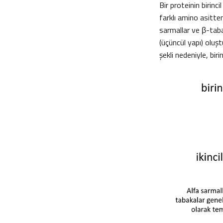
Bir proteinin birinci
farklı amino asitten
sarmallar ve β-tabaka
(üçüncül yapı) oluşt
şekli nedeniyle, biri