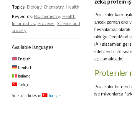
zeka protein iş
Topics:
Biology
,
Chemistry
,
Health
Proteinler karmaşık 
Keywords:
Biochemistry
,
Health
,
ancak zaman alıcı ve
Informatics
,
Proteins
,
Science and
hesaplamalı olarak t
society
olduğu DeepMind şi
(AI) sistemleri gel
Available languages
edebilen bir AI sist
açıklamaktadır.
English
Deutsch
Proteinler
Italiano
Türkçe
Proteinler hemen h
ise milyonlarca fark
See all articles in
Türkçe