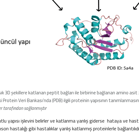
ık 3D şekillere katlanan peptit bağları ile birbirine bağlanan amino asit z
i Protein Veri Bankası’nda (PDB) ilgili proteinin yapısının tanımlanmasına 
 tarafından sağlanmıştır
tlu yapısı işlevini belirler ve katlanma yanlış giderse hataya ve hastal
on hastalığı gibi hastalıklar yanlış katlanmış proteinlerle bağlantılıdı