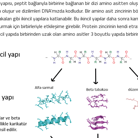
l yapısı, peptit bağlarıyla birbirine bağlanan bir dizi amino asitten olu
 oluşur ve dizilimleri DNA’mızda kodludur. Bir amino asit zincirinin bö
ları gibi ikincil yapılara katlanabilir. Bu ikincil yapılar daha sonra ka
urmak için birbirleriyle etkileşime girebilir. Protein zincirinin kendi et
ncil yapıda birbirinden uzak olan amino asitler 3 boyutlu yapıda birbirin