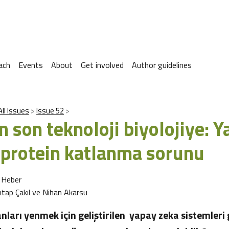
ach
Events
About
Get involved
Author guidelines
All Issues
Issue 52
 son teknoloji biyolojiye: Y
 protein katlanma sorunu
 Heber
tap Çakıl ve Nihan Akarsu
nları yenmek için geliştirilen yapay zeka sistemleri 