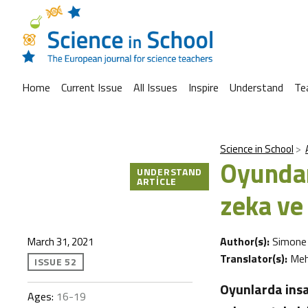
Home
Current Issue
All Issues
Inspire
Understand
Te
Science in School
Oyundan
UNDERSTAND
ARTICLE
zeka ve
Author(s):
Simone
March 31, 2021
Translator(s):
Meh
ISSUE 52
Oyunlarda insa
Ages:
16-19