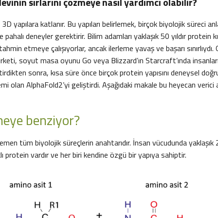
levinin sırlarını çözmeye nasıl yardımcı olabilir?
3D yapılara katlanır. Bu yapıları belirlemek, birçok biyolojik süreci an
 pahalı deneyler gerektirir. Bilim adamları yaklaşık 50 yıldır protein kı
ahmin etmeye çalışıyorlar, ancak ilerleme yavaş ve başarı sınırlıydı. 
rketi, soyut masa oyunu Go veya Blizzard’ın Starcraft’ında insanla
iştirdikten sonra, kısa süre önce birçok protein yapısını deneysel doğ
emi olan AlphaFold2’yi geliştirdi. Aşağıdaki makale bu heyecan verici 
 neye benziyor?
emen tüm biyolojik süreçlerin anahtarıdır. İnsan vücudunda yaklaşık
lı protein vardır ve her biri kendine özgü bir yapıya sahiptir.