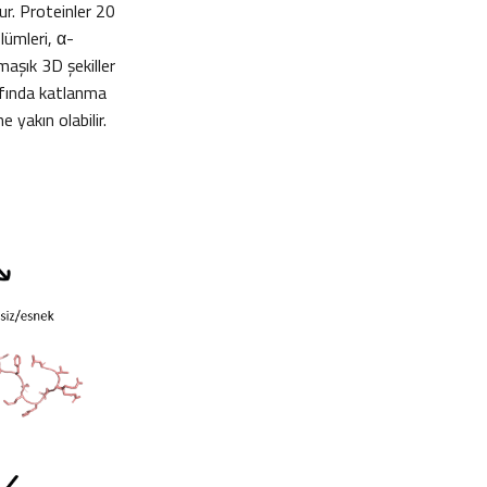
şur. Proteinler 20
lümleri, α-
rmaşık 3D şekiller
rafında katlanma
e yakın olabilir.