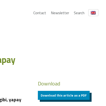
Contact
Newsletter
Search
apay
Download
Download this article as a PDF
gibi, yapay