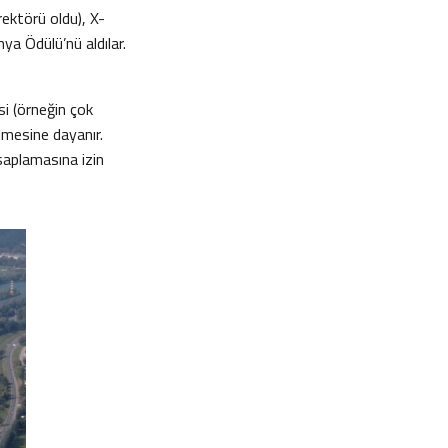
ektörü oldu), X-
imya Ödülü’nü aldılar.
si (örneğin çok
ilmesine dayanır.
esaplamasına izin