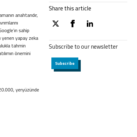
Share this article
lamanın anahtarıdır,
vrımlarını
twitter
facebook
linkedin
Google’ın sahip
rı yenen yapay zeka
rulukla tahmin
Subscribe to our
newsletter
atılımın önemini
Subscribe
 20.000, yeryüzünde