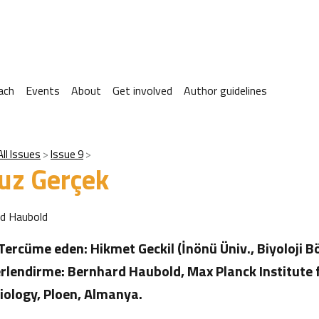
ach
Events
About
Get involved
Author guidelines
All Issues
Issue 9
uz Gerçek
rd Haubold
 Tercüme eden: Hikmet Geckil (İnönü Üniv., Biyoloji 
rlendirme: Bernhard Haubold, Max Planck Institute 
iology, Ploen, Almanya.