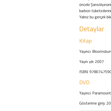
önceki Şansölyesinin
karbon tüketicilerin
Yalnız bu gerçek bi
Detaylar
Kitap
Yayıncı: Bloomsbur
Yayın yılı: 2007
ISBN: 978074759
DVD
Yayıncı: Paramoun
Gösterime giriş: 2