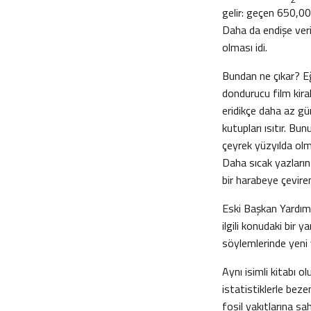
gelir: geçen 650,00
Daha da endişe ver
olması idi.
Bundan ne çıkar? Eğe
dondurucu film kiral
eridikçe daha az gün
kutupları ısıtır. Bu
çeyrek yüzyılda olm
Daha sıcak yazların 
bir harabeye çeviren
Eski Başkan Yardımcı
ilgili konudaki bir 
söylemlerinde yeni v
Aynı isimli kitabı o
istatistiklerle bez
fosil yakıtlarına s