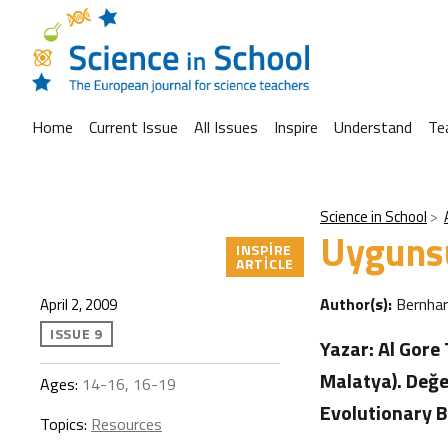
Home
Current Issue
All Issues
Inspire
Understand
Te
Science in School
Uyguns
INSPIRE
ARTICLE
Author(s):
Bernha
April 2, 2009
ISSUE 9
Yazar: Al Gore
Malatya). Değe
Ages:
14-16, 16-19
Evolutionary B
Topics:
Resources