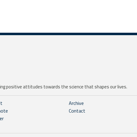
ng positive attitudes towards the science that shapes our lives.
ht
Archive
note
Contact
er