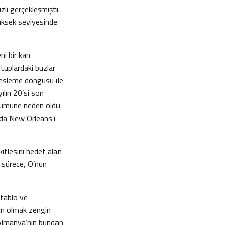
ızlı gerçekleşmişti.
üksek seviyesinde
ni bir kan
utuplardaki buzlar
 besleme döngüsü ile
ılın 20’si son
ölümüne neden oldu.
ında New Orleans’ı
kitlesini hedef alan
z sürece, O’nun
 tablo ve
gin olmak zengin
, Almanya’nın bundan