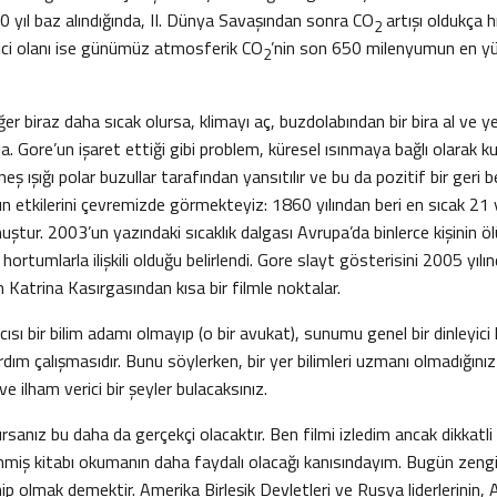
0 yıl baz alındığında, II. Dünya Savaşından sonra CO
artışı oldukça h
2
ici olanı ise günümüz atmosferik CO
’nin son 650 milenyumun en y
2
r biraz daha sıcak olursa, klimayı aç, buzdolabından bir bira al ve ye
a. Gore’un işaret ettiği gibi problem, küresel ısınmaya bağlı olarak k
eş ışığı polar buzullar tarafından yansıtılır ve bu da pozitif bir geri
nun etkilerini çevremizde görmekteyiz: 1860 yılından beri en sıcak 21 y
uştur. 2003’un yazındaki sıcaklık dalgası Avrupa’da binlerce kişinin 
hortumlarla ilişkili olduğu belirlendi. Gore slayt gösterisini 2005 yıl
 Katrina Kasırgasından kısa bir filmle noktalar.
sı bir bilim adamı olmayıp (o bir avukat), sunumu genel bir dinleyici 
yardım çalışmasıdır. Bunu söylerken, bir yer bilimleri uzmanı olmadığını
e ilham verici bir şeyler bulacaksınız.
lursanız bu daha da gerçekçi olacaktır. Ben filmi izledim ancak dikkatli
enmiş kitabı okumanın daha faydalı olacağı kanısındayım. Bugün zen
ahip olmak demektir. Amerika Birleşik Devletleri ve Rusya liderlerinin