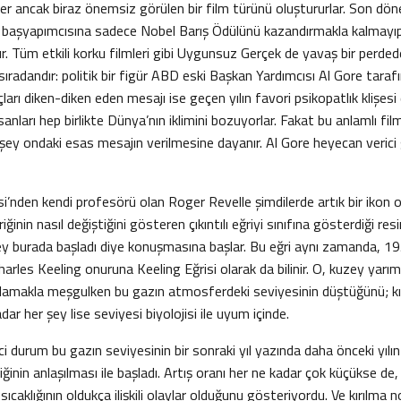
ler ancak biraz önemsiz görülen bir film türünü oluştururlar. Son dö
se başyapımcısına sadece Nobel Barış Ödülünü kazandırmakla kalmayı
r. Tüm etkili korku filmleri gibi Uygunsuz Gerçek de yavaş bir perded
sıradandır: politik bir figür ABD eski Başkan Yardımcısı Al Gore tarafı
arı diken-diken eden mesajı ise geçen yılın favori psikopatlık klişesi
nsanları hep birlikte Dünya’nın iklimini bozuyorlar. Fakat bu anlamlı fi
şey ondaki esas mesajın verilmesine dayanır. Al Gore heyecan verici 
i’nden kendi profesörü olan Roger Revelle şimdilerde artık bir ikon
riğinin nasıl değiştiğini gösteren çıkıntılı eğriyi sınıfına gösterdiği res
 şey burada başladı diye konuşmasına başlar. Bu eğri aynı zamanda, 1
harles Keeling onuruna Keeling Eğrisi olarak da bilinir. O, kuzey yarı
ğlamakla meşgulken bu gazın atmosferdeki seviyesinin düştüğünü; kışı
ar her şey lise seviyesi biyolojisi ile uyum içinde.
ci durum bu gazın seviyesinin bir sonraki yıl yazında daha önceki yılı
inin anlaşılması ile başladı. Artış oranı her ne kadar çok küçükse de
sıcaklığının oldukça ilişkili olaylar olduğunu gösteriyordu. Ve kırılma