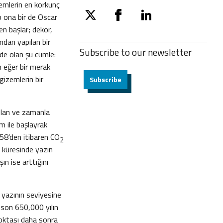
nemlerin en korkunç
p ona bir de Oscar
twitter
facebook
linkedin
en başlar; dekor,
ndan yapılan bir
Subscribe to our
newsletter
 de olan şu cümle:
lm eğer bir merak
gizemlerin bir
Subscribe
 olan ve zamanla
im ile başlayrak
958’den itibaren CO
2
m küresinde yazın
n ise arttığını
n yazının seviyesine
, son 650,000 yılın
 noktası daha sonra