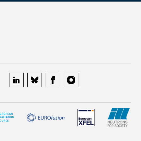
linkedin
bluesky
facebook
instagram