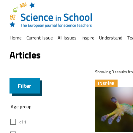
Home
Current Issue
All Issues
Inspire
Understand
Te
Articles
Showing 3 results fro
INSPIRE
Filter
Age group
<11