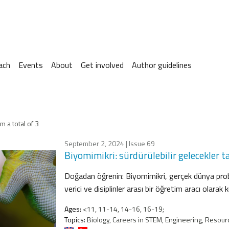
ach
Events
About
Get involved
Author guidelines
m a total of 3
September 2, 2024
| Issue 69
Biyomimikri: sürdürülebilir gelecekler t
Doğadan öğrenin: Biyomimikri, gerçek dünya probl
verici ve disiplinler arası bir öğretim aracı olarak kul
Ages:
<11, 11-14, 14-16, 16-19;
Topics:
Biology, Careers in STEM, Engineering, Resourc