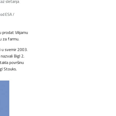
kaz sletanja
 od ESA /
ju prodat Vilijamu
đu za farmu.
i u svemir 2003.
nazvali Bigl 2.
otakla površinu
gl Stouks.