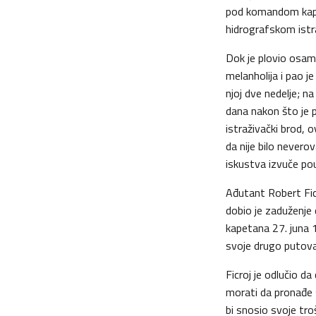
pod komandom kapet
hidrografskom istra
Dok je plovio osam
melanholija i pao je
njoj dve nedelje; n
dana nakon što je p
istraživački brod,
da nije bilo never
iskustva izvuče po
Ađutant Robert Fic
dobio je zaduženje 
kapetana 27. juna 
svoje drugo putov
Ficroj je odlučio da
morati da pronađe 
bi snosio svoje troš