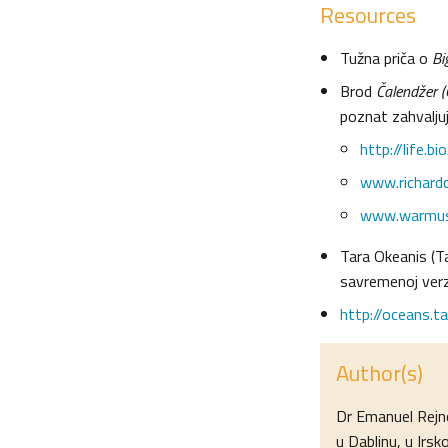
Resources
Tužna priča o
Bi
Brod
Čalendžer (
poznat zahvaljuj
http://life.b
www.richard
www.warmus
Tara Okeanis (T
savremenoj verz
http://oceans.t
Author(s)
Dr Emanuel Rejno
u Dablinu, u Irsk