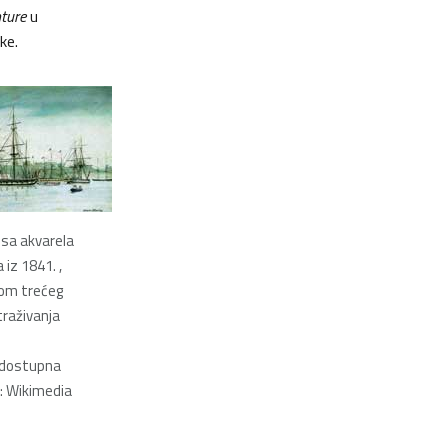
ture
u
ke.
) sa akvarela
 iz 1841. ,
kom trećeg
traživanja
e dostupna
r: Wikimedia