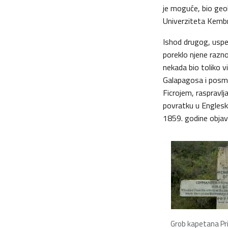
je moguće, bio geolo
Univerziteta Kembri
Ishod drugog, uspe
poreklo njene razno
nekada bio toliko vi
Galapagosa i posma
Ficrojem, raspravlj
povratku u Englesk
1859. godine objav
Grob kapetana Pr