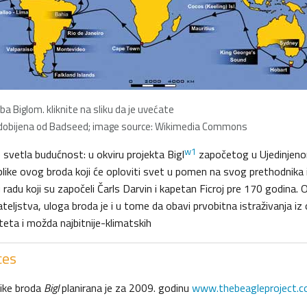
ba Biglom. kliknite na sliku da je uvećate
 dobijena od Badseed; image source: Wikimedia Commons
w1
je svetla budućnost: u okviru projekta Bigl
započetog u Ujedinjeno
eplike ovog broda koji će oploviti svet u pomen na svog prethodnika 
adu koji su započeli Čarls Darvin i kapetan Ficroj pre 170 godina. O
eljstva, uloga broda je i u tome da obavi prvobitna istraživanja iz 
iteta i možda najbitnije-klimatskih
ces
like broda
Bigl
planirana je za 2009. godinu
www.thebeagleproject.