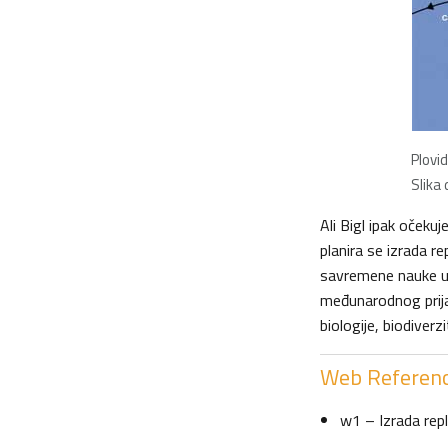
Plovid
Slika
Ali Bigl ipak očeku
planira se izrada r
savremene nauke u r
međunarodnog prijat
biologije, biodiverz
Web Referen
w1 – Izrada rep