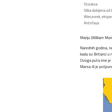
Stouksa
Slika dobijena od 
Wieczorek, eksped
Antofaya
Mariju (William Mur
Narednih godina, ne
kada su Britanci u 
Ovoga puta ime je d
Marsa-ili je potpun