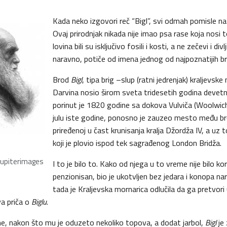
Kada neko izgovori reč “Bigl”, svi odmah pomisle na
Ovaj prirodnjak nikada nije imao psa rase koja nosi t
lovina bili su isključivo fosili i kosti, a ne zečevi i divl
naravno, potiče od imena jednog od najpoznatijih bro
Brod
Bigl
, tipa brig –slup (ratni jedrenjak) kraljevske 
Darvina nosio širom sveta tridesetih godina devet
porinut je 1820 godine sa dokova Vulviča (Woolwich
julu iste godine, ponosno je zauzeo mesto među b
priređenoj u čast krunisanja kralja Džordža IV, a uz to
koji je plovio ispod tek sagrađenog London Bridža.
 Jupiterimages
I to je bilo to. Kako od njega u to vreme nije bilo kor
penzionisan, bio je ukotvljen bez jedara i konopa na
tada je Kraljevska mornarica odlučila da ga pretvori u
va priča o
Biglu
.
e, nakon što mu je oduzeto nekoliko topova, a dodat jarbol,
Bigl
je 