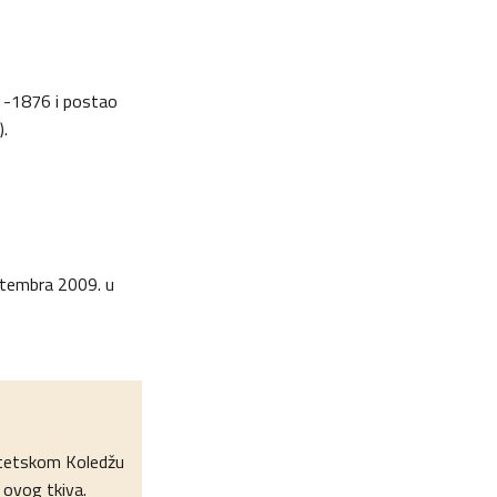
71-1876 i postao
).
eptembra 2009. u
zitetskom Koledžu
 ovog tkiva.