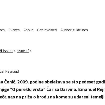
ach
Events
About
Get involved
Author guidelines
All Issues
Issue 12
el Reynaud
na Čonić. 2009. godine obeležava se sto pedeset god
knjige “O poreklu vrsta” Čarlsa Darvina. Emanuel R
ća nas na priču o brodu na kome su udareni temelji