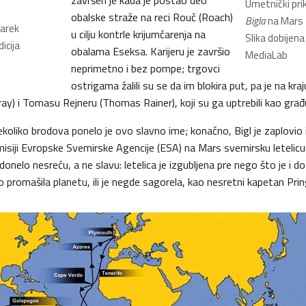
završen je kada je postao deo
Umetnički pri
obalske straže na reci Rouč (Roach)
Bigla
na Mars
Jarek
u cilju kontrle krijumčarenja na
Slika dobijena
icija
obalama Eseksa. Karijeru je završio
MediaLab
neprimetno i bez pompe; trgovci
ostrigama žalili su se da im blokira put, pa je na kra
ray) i Tomasu Rejneru (Thomas Rainer), koji su ga uptrebili kao gra
koliko brodova ponelo je ovo slavno ime; konačno, Bigl je zaplovio 
misiji Evropske Svemirske Agencije (ESA) na Mars svemirsku letelicu 
onelo nesreću, a ne slavu: letelica je izgubljena pre nego što je i d
o promašila planetu, ili je negde sagorela, kao nesretni kapetan Prin