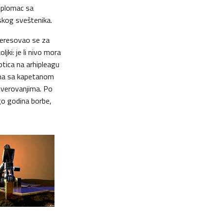
diplomac sa
skog sveštenika.
nteresovao se za
jki: je li nivo mora
 ptica na arhipleagu
ima sa kapetanom
m verovanjima. Po
go godina borbe,