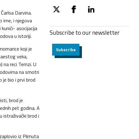
 Čarlsa Darvina.
twitter
facebook
linkedin
o ime, i njegova
ji kunići- asocijacija
Subscribe to our
newsletter
dova u istoriji.
mornarice koji je
Subscribe
naestog veka,
) na reci Temzi. U
rodovima na smotri
 je bio i prvi brod
isti, brod je
rednih pet godina. A
 istraživački brod i
zaplovio iz Plimuta