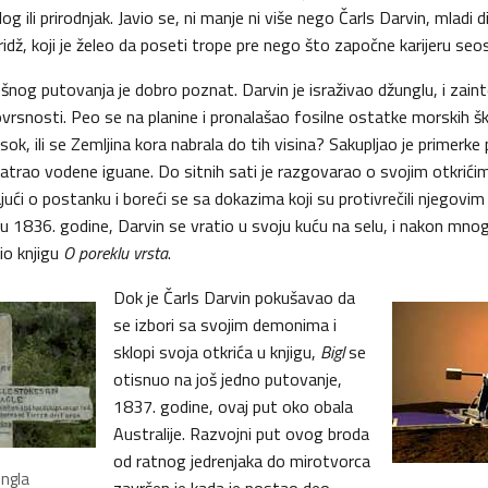
g ili prirodnjak. Javio se, ni manje ni više nego Čarls Darvin, mladi 
dž, koji je želeo da poseti trope pre nego što započne karijeru seo
šnog putovanja je dobro poznat. Darvin je israživao džunglu, i zai
vrsnosti. Peo se na planine i pronalašao fosilne ostatke morskih škol
sok, ili se Zemljina kora nabrala do tih visina? Sakupljao je primerke
trao vodene iguane. Do sitnih sati je razgovarao o svojim otkrić
ajući o postanku i boreći se sa dokazima koji su protivrečili njegovi
u 1836. godine, Darvin se vratio u svoju kuću na selu, i nakon mno
io knjigu
O poreklu vrsta
.
Dok je Čarls Darvin pokušavao da
se izbori sa svojim demonima i
sklopi svoja otkrića u knjigu,
Bigl
se
otisnuo na još jedno putovanje,
1837. godine, ovaj put oko obala
Australije. Razvojni put ovog broda
od ratnog jedrenjaka do mirotvorca
ingla