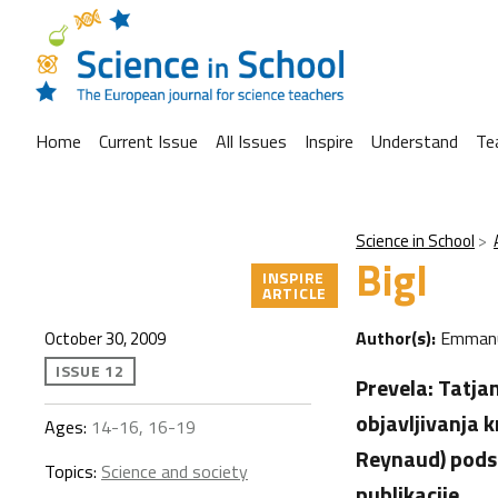
Home
Current Issue
All Issues
Inspire
Understand
Te
Science in School
Bigl
INSPIRE
ARTICLE
Author(s):
Emmanu
October 30, 2009
ISSUE 12
Prevela: Tatja
objavljivanja 
Ages:
14-16, 16-19
Reynaud) podse
Topics:
Science and society
publikacije.