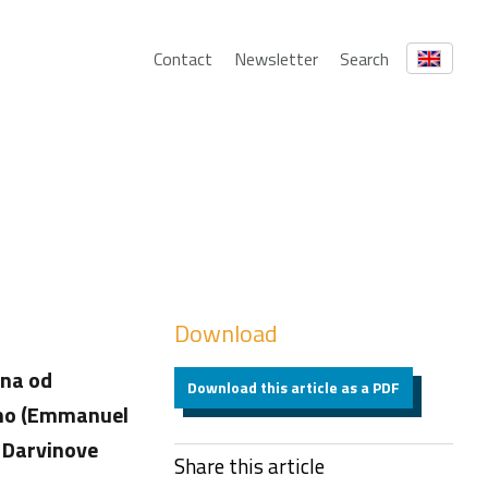
Contact
Newsletter
Search
Download
ina od
Download this article as a PDF
ejno (Emmanuel
 Darvinove
Share this article