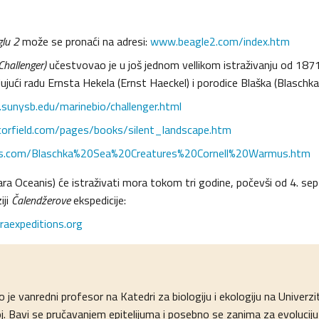
glu 2
može se pronaći na adresi:
www.beagle2.com/index.htm
Challenger)
učestvovao je u još jednom vellikom istraživanju od 18
ujući radu Ernsta Hekela (Ernst Haeckel) i porodice Blaška (Blaschka
io.sunysb.edu/marinebio/challenger.html
corfield.com/pages/books/silent_landscape.htm
.com/Blaschka%20Sea%20Creatures%20Cornell%20Warmus.htm
ara Oceanis) će istraživati mora tokom tri godine, počevši od 4. s
iji
Čalendžerove
ekspedicije:
araexpeditions.org
 je vanredni profesor na Katedri za biologiju i ekologiju na Univer
oj. Bavi se pručavanjem epitelijuma i posebno se zanima za evoluciju