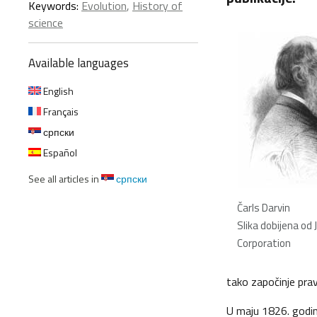
Keywords:
Evolution
,
History of
science
Available languages
English
Français
српски
Español
See all articles in
српски
Čarls Darvin
Slika dobijena od
Corporation
tako započinje pra
U maju 1826. godin