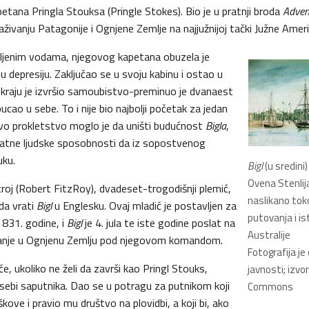
ana Pringla Stouksa (Pringle Stokes). Bio je u pratnji broda
Adven
živanju Patagonije i Ognjene Zemlje na najjužnijoj tački Južne Ameri
ljenim vodama, njegovog kapetana obuzela je
 u depresiju. Zaključao se u svoju kabinu i ostao u
a kraju je izvršio samoubistvo-preminuo je dvanaest
ucao u sebe. To i nije bio najbolji početak za jedan
 ovo prokletstvo moglo je da uništi budućnost
Bigla
,
ovatne ljudske sposobnosti da iz sopostvenog
uku.
Bigl
(u sredini
Ovena Stenlija
roj (Robert FitzRoy), dvadeset-trogodišnji plemić,
naslikano to
da vrati
Bigl
u Englesku. Ovaj mladić je postavljen za
putovanja i is
1831. godine, i
Bigl
je 4. jula te iste godine poslat na
Australije
anje u Ognjenu Zemlju pod njegovom komandom.
Fotografija j
 će, ukoliko ne želi da završi kao Pringl Stouks,
javnosti; izvo
sebi saputnika. Dao se u potragu za putnikom koji
Commons
kove i pravio mu društvo na plovidbi, a koji bi, ako