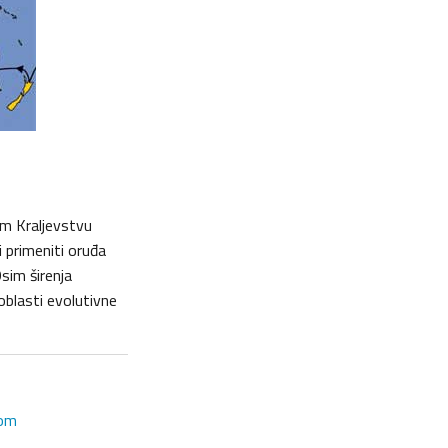
m Kraljevstvu
i primeniti oruđa
sim širenja
oblasti evolutivne
com