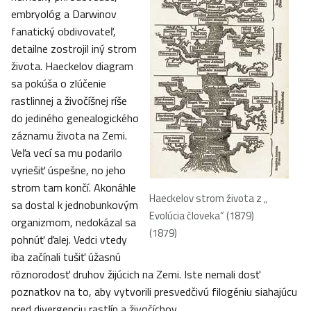
embryológ a Darwinov
fanatický obdivovateľ,
detailne zostrojil iný strom
života. Haeckelov diagram
sa pokúša o zlúčenie
rastlinnej a živočíšnej ríše
do jediného genealogického
záznamu života na Zemi.
Veľa vecí sa mu podarilo
vyriešiť úspešne, no jeho
strom tam končí. Akonáhle
Haeckelov strom života z „
sa dostal k jednobunkovým
Evolúcia človeka“ (1879)
organizmom, nedokázal sa
(1879)
pohnúť ďalej. Vedci vtedy
iba začínali tušiť úžasnú
rôznorodosť druhov žijúcich na Zemi. Iste nemali dosť
poznatkov na to, aby vytvorili presvedčivú filogéniu siahajúcu
pred divergenciu rastlín a živočíchov.