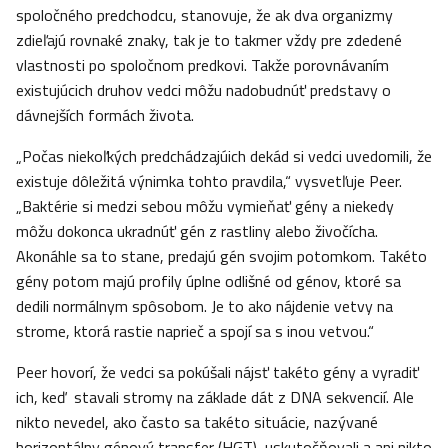
spoločného predchodcu, stanovuje, že ak dva organizmy
zdieľajú rovnaké znaky, tak je to takmer vždy pre zdedené
vlastnosti po spoločnom predkovi. Takže porovnávaním
existujúcich druhov vedci môžu nadobudnúť predstavy o
dávnejších formách života.
„Počas niekoľkých predchádzajúich dekád si vedci uvedomili, že
existuje dôležitá výnimka tohto pravdila,“ vysvetľuje Peer.
„Baktérie si medzi sebou môžu vymieňať gény a niekedy
môžu dokonca ukradnúť gén z rastliny alebo živočícha.
Akonáhle sa to stane, predajú gén svojim potomkom. Takéto
gény potom majú profily úplne odlišné od génov, ktoré sa
dedili normálnym spôsobom. Je to ako nájdenie vetvy na
strome, ktorá rastie naprieč a spojí sa s inou vetvou.“
Peer hovorí, že vedci sa pokúšali nájsť takéto gény a vyradiť
ich, keď stavali stromy na základe dát z DNA sekvencií. Ale
nikto nevedel, ako často sa takéto situácie, nazývané
horizontálny génový transfer (HGT), uskutočňovali a ani nikto