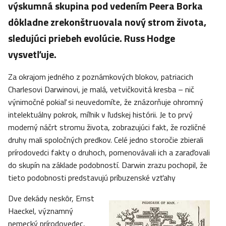
výskumná skupina pod vedením Peera Borka
dôkladne zrekonštruovala nový strom života,
sledujúci priebeh evolúcie. Russ Hodge
vysvetľuje.
Za okrajom jedného z poznámkových blokov, patriacich
Charlesovi Darwinovi, je malá, vetvičkovitá kresba – nič
výnimočné pokiaľ si neuvedomíte, že znázorňuje ohromný
intelektuálny pokrok, míľnik v ľudskej histórii. Je to prvý
moderný náčrt stromu života, zobrazujúci fakt, že rozličné
druhy mali spoločných predkov. Celé jedno storočie zbierali
prírodovedci fakty o druhoch, pomenovávali ich a zaraďovali
do skupín na základe podobností. Darwin zrazu pochopil, že
tieto podobnosti predstavujú príbuzenské vzťahy
Dve dekády neskôr, Ernst
Haeckel, významný
nemecký prírodovedec,