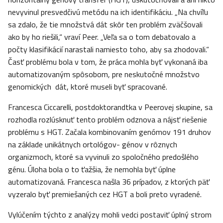
nevyvinul presvedčivú metódu na ich identifikáciu. „Na chvíľu
sa zdalo, že tie množstvá dát skôr ten problém zväčšovali
ako by ho riešili,“ vraví Peer. „Veľa sa o tom debatovalo a
počty klasifikácií narastali namiesto toho, aby sa zhodovali.“
Časť problému bola v tom, že práca mohla byť vykonaná iba
automatizovaným spôsobom, pre neskutočné množstvo
genomických dát, ktoré museli byť spracované.
Francesca Ciccarelli, postdoktorandtka v Peerovej skupine, sa
rozhodla rozlúsknuť tento problém odznova a nájsť riešenie
problému s HGT. Začala kombinovaním genómov 191 druhov
na základe unikátnych ortológov- génov v rôznych
organizmoch, ktoré sa vyvinuli zo spoločného predošlého
génu. Úloha bola o to ťažšia, že nemohla byť úplne
automatizovaná. Francesca našla 36 prípadov, z ktorých päť
vyzeralo byť premiešaných cez HGT a boli preto vyradené.
Vylúčením týchto z analýzy mohli vedci postaviť úplný strom