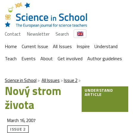
Contact
Newsletter
Search
Home
Current Issue
All Issues
Inspire
Understand
Teach
Events
About
Get involved
Author guidelines
Science in School
All Issues
Issue 2
Nový strom
UNDERSTAND
ARTICLE
života
March 16, 2007
ISSUE 2