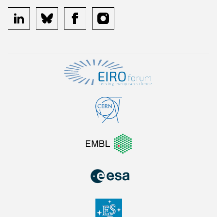
linkedin
bluesky
facebook
instagram