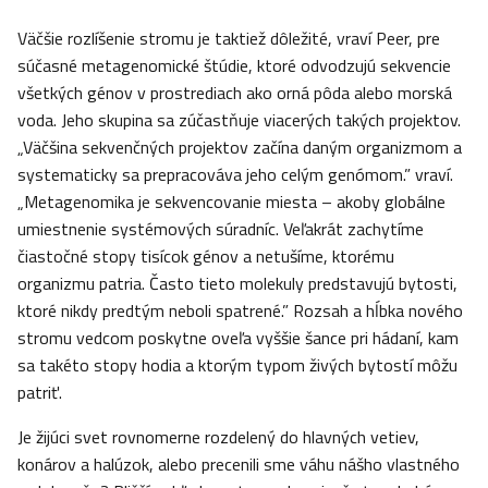
Väčšie rozlíšenie stromu je taktiež dôležité, vraví Peer, pre
súčasné metagenomické štúdie, ktoré odvodzujú sekvencie
všetkých génov v prostrediach ako orná pôda alebo morská
voda. Jeho skupina sa zúčastňuje viacerých takých projektov.
„Väčšina sekvenčných projektov začína daným organizmom a
systematicky sa prepracováva jeho celým genómom.” vraví.
„Metagenomika je sekvencovanie miesta – akoby globálne
umiestnenie systémových súradníc. Veľakrát zachytíme
čiastočné stopy tisícok génov a netušíme, ktorému
organizmu patria. Často tieto molekuly predstavujú bytosti,
ktoré nikdy predtým neboli spatrené.” Rozsah a hĺbka nového
stromu vedcom poskytne oveľa vyššie šance pri hádaní, kam
sa takéto stopy hodia a ktorým typom živých bytostí môžu
patriť.
Je žijúci svet rovnomerne rozdelený do hlavných vetiev,
konárov a halúzok, alebo precenili sme váhu nášho vlastného