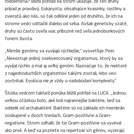
rodokmeňa? Bližší pohľad na strom ukazuje, že ten druhý
prípad je pravdivý. Eukaryota, obsahujúce kvasinky, rastliny a
zvieratá ako nás, sú tak odlišné jeden od druhého, že ich na
strome vedci odtlačili ďaleko od seba. Avšak geneticky vzaté,
druhy sú často oveľa viac príbuzné než veľa jednobunkových
foriem života.
„Menšie genómy sa vyvíjajú rýchlejšie,” vysvetľuje Peer.
„Neexistuje jediný osekvencovaný organizmus, ktorý by sa
vyvíjal rýchlo a mal aj veľký genóm. Naznačuje to, že niektoré
z najjednoduchších organizmov takými zostali, lebo veci
zostrihali. Evolúcia nie je vždy o nadobúdaní komplexity.”
Štúdia vedcom taktiež ponúka bližší pohľad na LUCA. „Jednou
veľkou otázkou bolo, aké boli najrannejšie baktérie, keď sa
oddelili od archabaktérií. Baktérie sú na základe ich membrán
zoskupené v dvoch triedach, Gram-pozitívne a Gram-
negatívne. Strom odhalil, že tie Gram-pozitívne sa vyvinuli
ako prvé. A keď sa pozriete na repertoár ich génov, vyzerajú