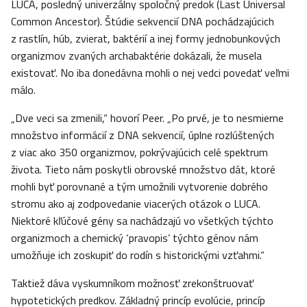
LUCA, posledný univerzálny spoločný predok (Last Universal
Common Ancestor). Štúdie sekvencií DNA pochádzajúcich
z rastlín, húb, zvierat, baktérií a inej formy jednobunkových
organizmov zvaných archabaktérie dokázali, že musela
existovať. No iba donedávna mohli o nej vedci povedať veľmi
málo.
„Dve veci sa zmenili,“ hovorí Peer. „Po prvé, je to nesmierne
množstvo informácií z DNA sekvencií, úplne rozlúštených
z viac ako 350 organizmov, pokrývajúcich celé spektrum
života. Tieto nám poskytli obrovské množstvo dát, ktoré
mohli byť porovnané a tým umožnili vytvorenie dobrého
stromu ako aj zodpovedanie viacerých otázok o LUCA.
Niektoré kľúčové gény sa nachádzajú vo všetkých týchto
organizmoch a chemický ‘pravopis’ týchto génov nám
umožňuje ich zoskupiť do rodín s historickými vzťahmi.“
Taktiež dáva vyskumníkom možnosť zrekonštruovať
hypotetických predkov. Základný princíp evolúcie, princíp