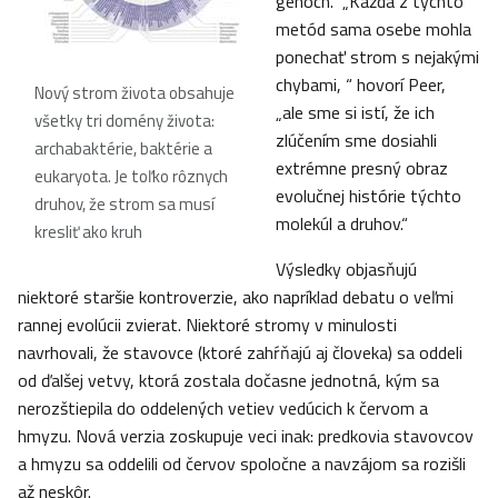
génoch. „Každá z týchto
metód sama osebe mohla
ponechať strom s nejakými
chybami, “ hovorí Peer,
Nový strom života obsahuje
„ale sme si istí, že ich
všetky tri domény života:
zlúčením sme dosiahli
archabaktérie, baktérie a
extrémne presný obraz
eukaryota. Je toľko rôznych
evolučnej histórie týchto
druhov, že strom sa musí
molekúl a druhov.“
kresliť ako kruh
Výsledky objasňujú
niektoré staršie kontroverzie, ako napríklad debatu o veľmi
rannej evolúcii zvierat. Niektoré stromy v minulosti
navrhovali, že stavovce (ktoré zahŕňajú aj človeka) sa oddeli
od ďalšej vetvy, ktorá zostala dočasne jednotná, kým sa
nerozštiepila do oddelených vetiev vedúcich k červom a
hmyzu. Nová verzia zoskupuje veci inak: predkovia stavovcov
a hmyzu sa oddelili od červov spoločne a navzájom sa rozišli
až neskôr.