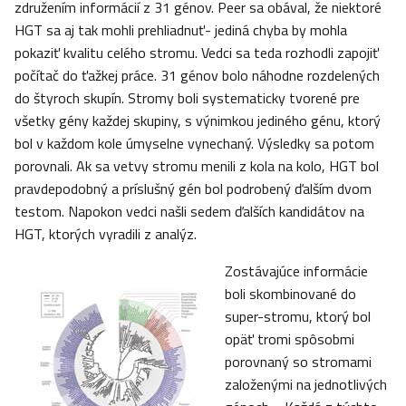
združením informácií z 31 génov. Peer sa obával, že niektoré
HGT sa aj tak mohli prehliadnuť- jediná chyba by mohla
pokaziť kvalitu celého stromu. Vedci sa teda rozhodli zapojiť
počítač do ťažkej práce. 31 génov bolo náhodne rozdelených
do štyroch skupín. Stromy boli systematicky tvorené pre
všetky gény každej skupiny, s výnimkou jediného génu, ktorý
bol v každom kole úmyselne vynechaný. Výsledky sa potom
porovnali. Ak sa vetvy stromu menili z kola na kolo, HGT bol
pravdepodobný a príslušný gén bol podrobený ďalším dvom
testom. Napokon vedci našli sedem ďalších kandidátov na
HGT, ktorých vyradili z analýz.
Zostávajúce informácie
boli skombinované do
super-stromu, ktorý bol
opäť tromi spôsobmi
porovnaný so stromami
založenými na jednotlivých