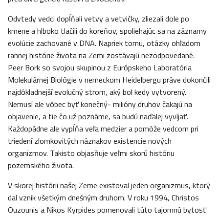
Odvtedy vedci dopĺňali vetvy a vetvičky, zliezali dole po
kmene a hlboko tlačili do koreňov, spoliehajúc sa na záznamy
evolúcie zachované v DNA. Napriek tomu, otázky ohľadom
rannej histórie života na Zemi zostávajú nezodpovedané.
Peer Bork so svojou skupinou z Európskeho Laboratória
Molekulárnej Biológie v nemeckom Heidelbergu práve dokončili
najdôkladnejší evolučný strom, aký bol kedy vytvorený.
Nemusí ale vôbec byť konečný- milióny druhov čakajú na
objavenie, a tie čo už poznáme, sa budú naďalej vyvíjať.
Každopádne ale vypĺňa veľa medzier a pomôže vedcom pri
triedení zlomkovitých náznakov existencie nových
organizmov. Takisto objasňuje veľmi skorú históriu
pozemského života.
V skorej histórii našej Zeme existoval jeden organizmus, ktorý
dal vznik všetkým dnešným druhom. V roku 1994, Christos
Ouzounis a Nikos Kyrpides pomenovali túto tajomnú bytosť