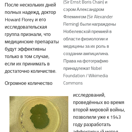
(Sir Ernst Boris Chain) и
После нескольких дней
сэром Александром
полных надежд, доктор
Флемингом (Sir Alexander
Howard Florey и его
Fleming) были награждены
исследовательская
Нобелевской премией в
группа признали, что
области физиологии и
медицинские препараты
медицины за их роль в
будут эффективны
создании ампицилина.
только в том случае,
Права на фотографию
если их принимать в
принадлежат Nobel
достаточно количистве.
Foundation / Wikimedia
Огромное количество
Commons
исследований,
проведённых во время
второй мировой войны,
позволили уже к 1943
году разработать
эффективный метод