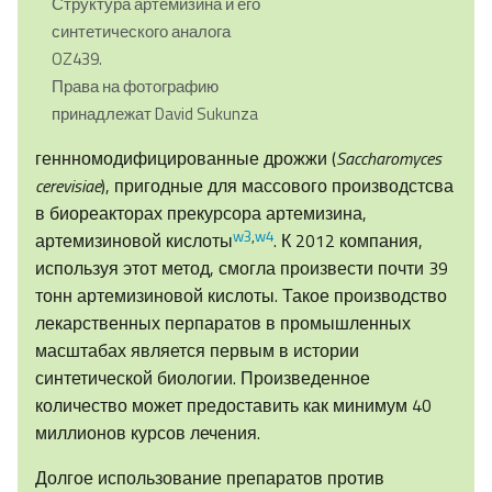
Структура артемизина и его
синтетического аналога
OZ439.
Права на фотографию
принадлежат David Sukunza
геннномодифицированные дрожжи (
Saccharomyces
cerevisiae
), пригодные для массового производстсва
в биореакторах прекурсора артемизина,
w3
,
w4
артемизиновой кислоты
. К 2012 компания,
используя этот метод, смогла произвести почти 39
тонн артемизиновой кислоты. Такое производство
лекарственных перпаратов в промышленных
масштабах является первым в истории
синтетической биологии. Произведенное
количество может предоставить как минимум 40
миллионов курсов лечения.
Долгое использование препаратов против