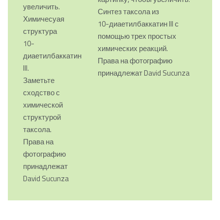
увеличить.
Синтез таксола из
Химичесуая
10-диаетилбаккатин III с
структура
помощью трех простых
10-
химических реакций.
диаетилбаккатин
Права на фотографию
III.
принадлежат David Sucunza
Заметьте
сходство с
химической
структурой
таксола.
Права на
фотографию
принадлежат
David Sucunza