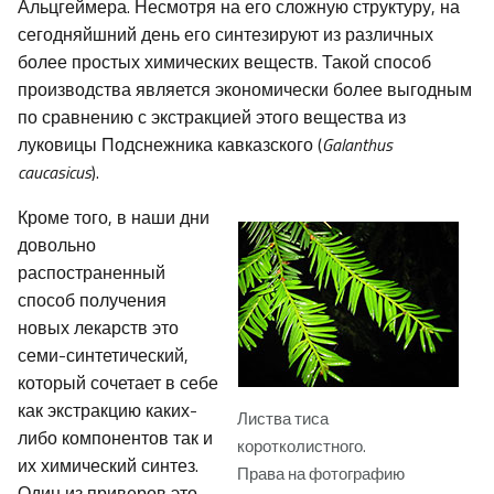
Альцгеймера. Несмотря на его сложную структуру, на
сегодняйшний день его синтезируют из различных
более простых химических веществ. Такой способ
производства является экономически более выгодным
по сравнению с экстракцией этого вещества из
луковицы Подснежника кавказского (
Galanthus
caucasicus
).
Кроме того, в наши дни
довольно
распостраненный
способ получения
новых лекарств это
семи-синтетический,
который сочетает в себе
как экстракцию каких-
Листва тиса
либо компонентов так и
коротколистного
.
их химический синтез.
Права на фотографию
Один из приверов это