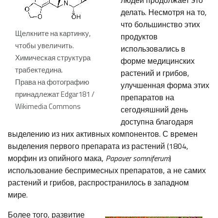
людей продолжает это
делать. Несмотря на то,
что большинство этих
Щелкните на картинку,
продуктов
чтобы увеличить.
использовались в
Химическая структура
форме медицинских
трабектедина.
растений и грибов,
Права на фотографию
улучшенная форма этих
принадлежат Edgar181 /
препаратов на
Wikimedia Commons
сегодняшний день
доступна благодаря
выделению из них активных компонентов. С времен
выделения первого препарата из растений (1804,
морфин из опийного мака,
Papaver somniferum
)
использование беспримесных препаратов, а не самих
растений и грибов, распространилось в западном
мире.
Более того, развитие