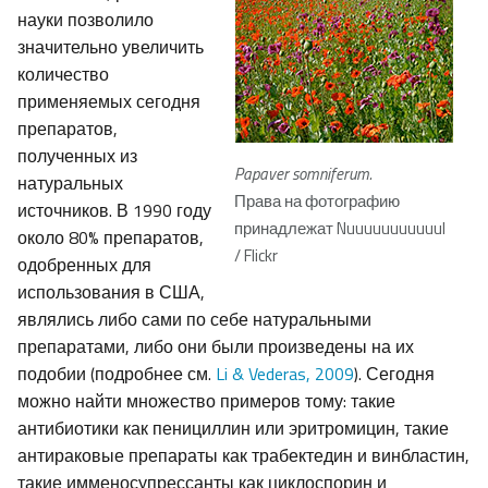
науки позволило
значительно увеличить
количество
применяемых сегодня
препаратов,
полученных из
Papaver somniferum.
натуральных
Права на фотографию
источников. В 1990 году
принадлежат Nuuuuuuuuuuul
около 80% препаратов,
/ Flickr
одобренных для
использования в США,
являлись либо сами по себе натуральными
препаратами, либо они были произведены на их
подобии (подробнее см.
Li & Vederas, 2009
). Сегодня
можно найти множество примеров тому: такие
антибиотики как пенициллин или эритромицин, такие
антираковые препараты как трабектедин и винбластин,
такие имменосупрессанты как циклоспорин и