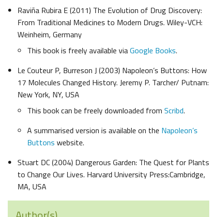
Raviña Rubira E (2011) The Evolution of Drug Discovery:
From Traditional Medicines to Modern Drugs. Wiley-VCH:
Weinheim, Germany
This book is freely available via
Google Books
.
Le Couteur P, Burreson J (2003) Napoleon’s Buttons: How
17 Molecules Changed History. Jeremy P. Tarcher/ Putnam:
New York, NY, USA
This book can be freely downloaded from
Scribd
.
A summarised version is available on the
Napoleon’s
Buttons
website.
Stuart DC (2004) Dangerous Garden: The Quest for Plants
to Change Our Lives. Harvard University Press:Cambridge,
MA, USA
Author(s)