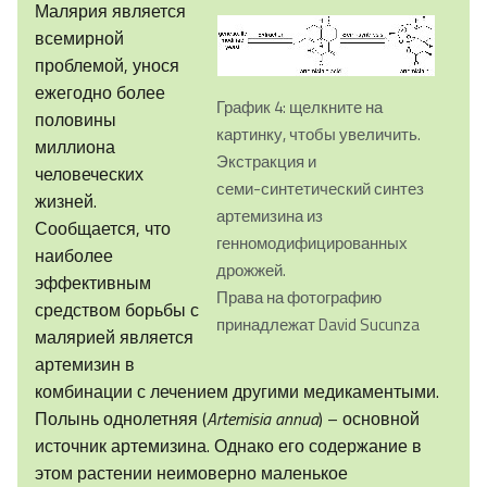
Малярия является
всемирной
проблемой, унося
ежегодно более
График 4: щелкните на
половины
картинку, чтобы увеличить.
миллиона
Экстракция и
человеческих
семи-синтетический синтез
жизней.
артемизина из
Сообщается, что
генномодифицированных
наиболее
дрожжей.
эффективным
Права на фотографию
средством борьбы с
принадлежат David Sucunza
малярией является
артемизин в
комбинации с лечением другими медикаментыми.
Полынь однолетняя (
Artemisia annua
) – основной
источник артемизина. Однако его содержание в
этом растении неимоверно маленькое