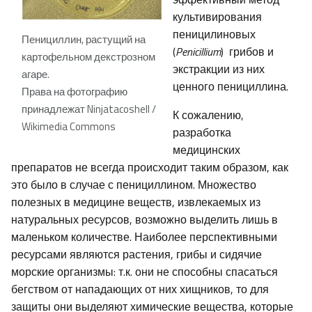
культивирования
пеницилиновых
Пенициллин, растущий на
(
Penicillium
) грибов и
картофельном декстрозном
экстракции из них
агаре.
ценного пенициллина.
Права на фотографию
принадлежат Ninjatacoshell /
К сожалению,
Wikimedia Commons
разработка
медицинских
препаратов не всегда происходит таким образом, как
это было в случае с пенициллином. Множество
полезных в медицине веществ, извлекаемых из
натуральных ресурсов, возможно выделить лишь в
маленьком количестве. Наиболее перспективными
ресурсами являются растения, грибы и сидячие
морские организмы: т.к. они не способны спасаться
бегством от нападающих от них хищников, то для
защиты они выделяют химические вещества, которые