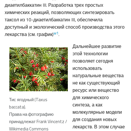
диаетилбаккатин III. Разработка трех простых
химических реакций, позволяющих синтезировать
таксол из 10-диаетилбаккатин III, обеспечила
доступный и экологический способ производства этого
w1
лекарства (см. график)
.
Дальнейшее развитие
этой технологии
позволяет сегодня
использовать
натуральные вещества
не как существующий
ресурс или вещество
для химического
Тис ягодный (Taxus
синтеза, а как
baccata).
молекулярные модели
Права на фотографию
для создания новых
принадлежат Frank Vincentz /
лекарств. В этом случае
Wikimedia Commons