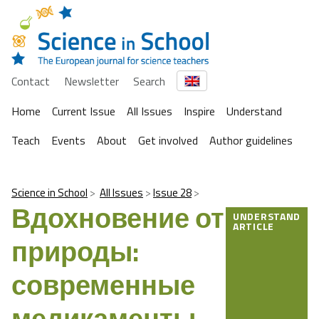
Contact
Newsletter
Search
Home
Current Issue
All Issues
Inspire
Understand
Teach
Events
About
Get involved
Author guidelines
Science in School
All Issues
Issue 28
Вдохновение от
UNDERSTAND
ARTICLE
природы:
современные
медикаменты