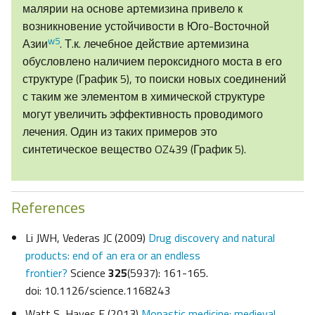
малярии на основе артемизина привело к
возникновение устойчивости в Юго-Восточной
w5
Азии
. Т.к. лечебное действие артемизина
обусловлено наличием пероксидного моста в его
структуре (График 5), то поиски новых соединений
с таким же элементом в химической структуре
могут увеличить эффективность проводимого
лечения. Один из таких примеров это
синтетическое вещество OZ439 (График 5).
References
Li JWH, Vederas JC (2009)
Drug discovery and natural
products: end of an era or an endless
frontier?
Science
325
(5937): 161-165.
doi: 10.1126/science.1168243
Watt S, Hayes E (2013)
Monastic medicine: medieval