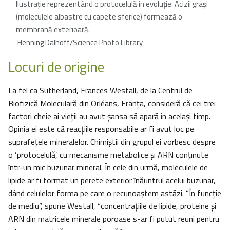
Ilustraţie reprezentând o protocelulă în evoluție. Acizii grași
(moleculele albastre cu capete sferice) formează o
membrană exterioară.
Henning Dalhoff/Science Photo Library
Locuri de origine
La fel ca Sutherland, Frances Westall, de la Centrul de
Biofizică Moleculară din Orléans, Franța, consideră că cei trei
factori cheie ai vieții au avut şansa să apară în același timp.
Opinia ei este că reacțiile responsabile ar fi avut loc pe
suprafețele mineralelor. Chimiștii din grupul ei vorbesc despre
o ‘protocelulă’, cu mecanisme metabolice și ARN conținute
într-un mic buzunar mineral. În cele din urmă, moleculele de
lipide ar fi format un perete exterior înăuntrul acelui buzunar,
dând celulelor forma pe care o recunoaștem astăzi. “În funcție
de mediu”, spune Westall, “concentrațiile de lipide, proteine și
ARN din matricele minerale poroase s-ar fi putut reuni pentru