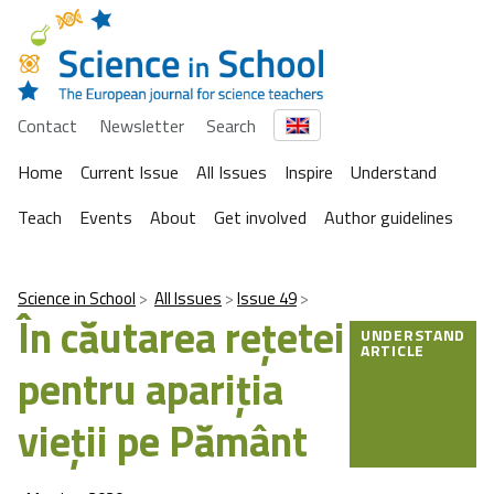
Contact
Newsletter
Search
Home
Current Issue
All Issues
Inspire
Understand
Teach
Events
About
Get involved
Author guidelines
Science in School
All Issues
Issue 49
În căutarea rețetei
UNDERSTAND
ARTICLE
pentru apariţia
vieții pe Pământ