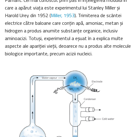
Pământ. Cel mai cunoscut prim pas în înțelegerea modului în
care a apărut viața este experimentul lui Stanley Miller și
Harold Urey din 1952 (
Miller, 1953
). Trimiterea de scântei
electrice către baloane care conțin apă, amoniac, metan și
hidrogen a produs anumite substanțe organice, inclusiv
aminoacizi. Totuşi, experimentul a eşuat în a explica multe
aspecte ale apariției vieții, deoarece nu a produs alte molecule
biologice importante, precum acizii nucleici.