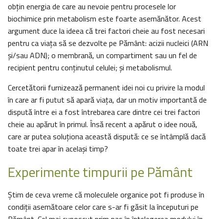
obțin energia de care au nevoie pentru procesele lor
biochimice prin metabolism este foarte asemănător. Acest
argument duce la ideea că trei factori cheie au fost necesari
pentru ca viața să se dezvolte pe Pământ: acizii nucleici (ARN
și/sau ADN); o membrană, un compartiment sau un fel de
recipient pentru conținutul celulei; și metabolismul.
Cercetătorii furnizează permanent idei noi cu privire la modul
în care ar fi putut să apară viața, dar un motiv importantă de
dispută între ei a fost întrebarea care dintre cei trei factori
cheie au apărut în primul. Însă recent a apărut o idee nouă,
care ar putea soluționa această dispută: ce se întâmplă dacă
toate trei apar în același timp?
Experimente timpurii pe Pământ
Știm de ceva vreme că moleculele organice pot fi produse în
condiții asemătoare celor care s-ar fi găsit la începuturi pe