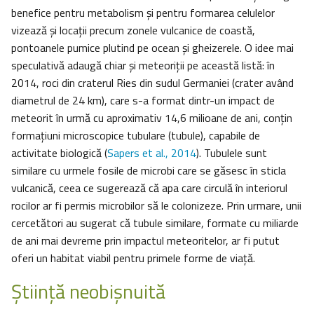
benefice pentru metabolism și pentru formarea celulelor
vizează şi locații precum zonele vulcanice de coastă,
pontoanele pumice plutind pe ocean și gheizerele. O idee mai
speculativă adaugă chiar şi meteoriții pe această listă: în
2014, roci din craterul Ries din sudul Germaniei (crater având
diametrul de 24 km), care s-a format dintr-un impact de
meteorit în urmă cu aproximativ 14,6 milioane de ani, conțin
formațiuni microscopice tubulare (tubule), capabile de
activitate biologică (
Sapers et al., 2014
). Tubulele sunt
similare cu urmele fosile de microbi care se găsesc în sticla
vulcanică, ceea ce sugerează că apa care circulă în interiorul
rocilor ar fi permis microbilor să le colonizeze. Prin urmare, unii
cercetători au sugerat că tubule similare, formate cu miliarde
de ani mai devreme prin impactul meteoritelor, ar fi putut
oferi un habitat viabil pentru primele forme de viață.
Ştiinţă neobişnuită