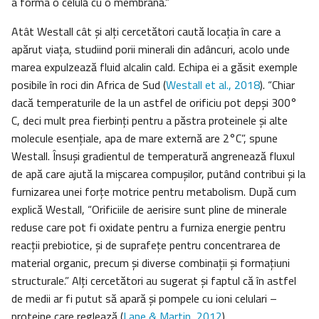
a forma o celulă cu o membrană.”
Atât Westall cât și alți cercetători caută locația în care a
apărut viața, studiind porii minerali din adâncuri, acolo unde
marea expulzează fluid alcalin cald. Echipa ei a găsit exemple
posibile în roci din Africa de Sud (
Westall et al., 2018
). “Chiar
dacă temperaturile de la un astfel de orificiu pot depşi 300°
C, deci mult prea fierbinți pentru a păstra proteinele și alte
molecule esențiale, apa de mare externă are 2°C”, spune
Westall. Însuşi gradientul de temperatură angrenează fluxul
de apă care ajută la mișcarea compușilor, putând contribui și la
furnizarea unei forțe motrice pentru metabolism. După cum
explică Westall, “Orificiile de aerisire sunt pline de minerale
reduse care pot fi oxidate pentru a furniza energie pentru
reacții prebiotice, și de suprafețe pentru concentrarea de
material organic, precum și diverse combinații și formațiuni
structurale.” Alți cercetători au sugerat şi faptul că în astfel
de medii ar fi putut să apară şi pompele cu ioni celulari –
proteine care reglează (
Lane & Martin, 2012
).