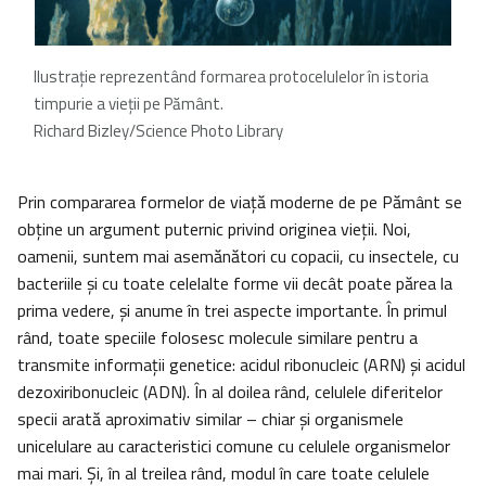
Ilustraţie reprezentând formarea protocelulelor în istoria
timpurie a vieții pe Pământ.
Richard Bizley/Science Photo Library
Prin compararea formelor de viață moderne de pe Pământ se
obţine un argument puternic privind originea vieții. Noi,
oamenii, suntem mai asemănători cu copacii, cu insectele, cu
bacteriile și cu toate celelalte forme vii decât poate părea la
prima vedere, şi anume în trei aspecte importante. În primul
rând, toate speciile folosesc molecule similare pentru a
transmite informații genetice: acidul ribonucleic (ARN) și acidul
dezoxiribonucleic (ADN). În al doilea rând, celulele diferitelor
specii arată aproximativ similar – chiar și organismele
unicelulare au caracteristici comune cu celulele organismelor
mai mari. Și, în al treilea rând, modul în care toate celulele