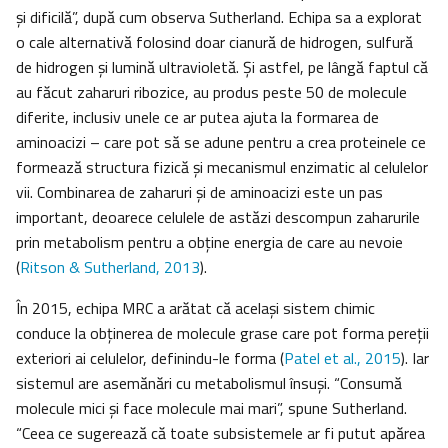
și dificilă”, după cum observa Sutherland. Echipa sa a explorat
o cale alternativă folosind doar cianură de hidrogen, sulfură
de hidrogen și lumină ultravioletă. Şi astfel, pe lângă faptul că
au făcut zaharuri ribozice, au produs peste 50 de molecule
diferite, inclusiv unele ce ar putea ajuta la formarea de
aminoacizi – care pot să se adune pentru a crea proteinele ce
formează structura fizică și mecanismul enzimatic al celulelor
vii. Combinarea de zaharuri și de aminoacizi este un pas
important, deoarece celulele de astăzi descompun zaharurile
prin metabolism pentru a obține energia de care au nevoie
(
Ritson & Sutherland, 2013
).
În 2015, echipa MRC a arătat că același sistem chimic
conduce la obţinerea de molecule grase care pot forma pereții
exteriori ai celulelor, definindu-le forma (
Patel et al., 2015
). Iar
sistemul are asemănări cu metabolismul însuși. “Consumă
molecule mici și face molecule mai mari”, spune Sutherland.
“Ceea ce sugerează că toate subsistemele ar fi putut apărea