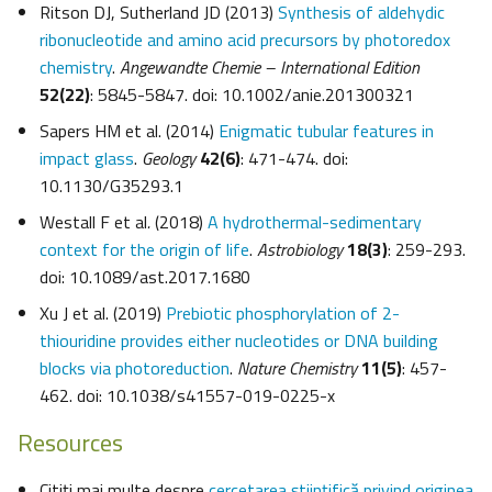
Ritson DJ, Sutherland JD (2013)
Synthesis of aldehydic
ribonucleotide and amino acid precursors by photoredox
chemistry
.
Angewandte Chemie – International Edition
52(22)
: 5845-5847. doi: 10.1002/anie.201300321
Sapers HM et al. (2014)
Enigmatic tubular features in
impact glass
.
Geology
42(6)
: 471-474. doi:
10.1130/G35293.1
Westall F et al
.
(2018)
A hydrothermal-sedimentary
context for the origin of life
.
Astrobiology
18(3)
: 259-293.
doi: 10.1089/ast.2017.1680
Xu J et al. (2019)
Prebiotic phosphorylation of 2-
thiouridine provides either nucleotides or DNA building
blocks via photoreduction
.
Nature Chemistry
11(5)
: 457-
462. doi: 10.1038/s41557-019-0225-x
Resources
Citiți mai multe despre
cercetarea științifică privind originea