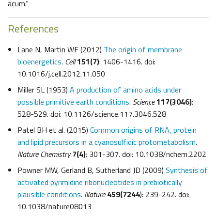
acum.”
References
Lane N, Martin WF (2012)
The origin of membrane
bioenergetics
.
Cell
151(7)
: 1406-1416. doi:
10.1016/j.cell.2012.11.050
Miller SL (1953)
A production of amino acids under
possible primitive earth conditions
.
Science
117(3046)
:
528-529. doi: 10.1126/science.117.3046.528
Patel BH et al. (2015)
Common origins of RNA, protein
and lipid precursors in a cyanosulfidic protometabolism
.
Nature Chemistry
7(4)
: 301-307. doi: 10.1038/nchem.2202
Powner MW, Gerland B, Sutherland JD (2009)
Synthesis of
activated pyrimidine ribonucleotides in prebiotically
plausible conditions
.
Nature
459(7244
): 239-242. doi:
10.1038/nature08013