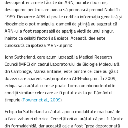
descoperit enzimele făcute din ARN, numite ribozime,
descoperire pentru care aveau să primească premiul Nobel în
1989. Deoarece ARN-ul poate codifica informația genetică și
ribozimele o pot manipula, oamenii de știință au sugerat că
ARN-ul a fost responsabil de apariţia vieții de unul singur,
înainte ca ceilalți factori să existe. Această idee este
cunoscută ca ipoteza ‘ARN-ul prim’.
John Sutherland, care acum lucrează la Medical Research
Council (MRC) din cadrul Laboratorului de Biologie Moleculară
din Cambridge, Marea Britanie, este printre cei care au găsit
dovezi care aparent susțin ipoteza ARN-ului prim. În 2009,
echipa sa a arătat cum se poate forma un ribonucleotid în
condiții similare celor care ar fi putut exista pe Pământul
timpuriu (
Powner et al., 2009
).
Echipa lui Sutherland a căutat apoi o modalitate mai bună de
a face zaharuri ribozice. Cercetătorii au arătat că pot fi făcute
din formaldehidă, dar această cale a fost “prea dezordonată