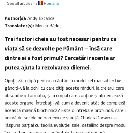
See all articles in
Română
Author(s):
Andy Extance
Translator(s):
Mircea Băduţ
Trei factori cheie au fost necesari pentru ca
viața să se dezvolte pe Pământ – însă care
dintre ei a fost primul? Cercetări recente ar
putea ajuta la rezolvarea dilemei.
Opriţi-vă o clipă pentru a cântări la modul cel mai subiectiv:
gândiţi-vă la ochii cu care citiţi aceste rânduri, la creierul care
absoarbe informaţia, și la corpul care conține și alimentează
aceste organe. Întrebați-vă: cum a devenit atât de complexă
această mașină biochimică? Este o întrebare profundă, care îi
animă de secole pe oamenii de știință. Charles Darwin i-a
răspuns parțial cu teoria evoluției sale, detaliind despre modul
în care fiecare specie a apărut dintr-una anterioară.