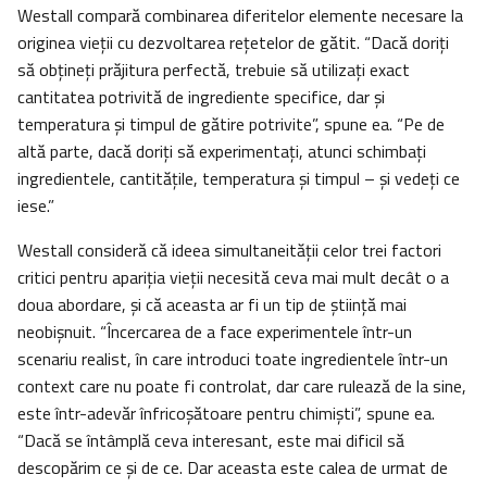
Westall compară combinarea diferitelor elemente necesare la
originea vieții cu dezvoltarea rețetelor de gătit. “Dacă doriți
să obțineți prăjitura perfectă, trebuie să utilizați exact
cantitatea potrivită de ingrediente specifice, dar și
temperatura și timpul de gătire potrivite”, spune ea. “Pe de
altă parte, dacă doriți să experimentați, atunci schimbați
ingredientele, cantitățile, temperatura și timpul – și vedeți ce
iese.”
Westall consideră că ideea simultaneităţii celor trei factori
critici pentru apariţia vieții necesită ceva mai mult decât o a
doua abordare, și că aceasta ar fi un tip de știință mai
neobișnuit. “Încercarea de a face experimentele într-un
scenariu realist, în care introduci toate ingredientele într-un
context care nu poate fi controlat, dar care rulează de la sine,
este într-adevăr înfricoșătoare pentru chimiști”, spune ea.
“Dacă se întâmplă ceva interesant, este mai dificil să
descopărim ce și de ce. Dar aceasta este calea de urmat de