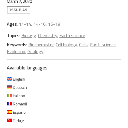
March 7, 2020
ISSUE 49
Ages:
11-14, 14-16, 16-19
Topics:
Biology
,
Chemistry
,
Earth science
Keywords:
Biochemistry
,
Cell biology
,
Cells
,
Earth science
,
Evolution
,
Geology
Available languages
English
Deutsch
Italiano
Română
Español
Türkçe