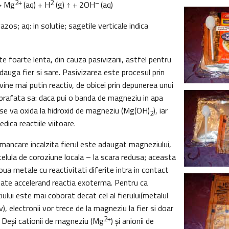
2+
2
–
-> Mg
(aq) + H
(g) ↑ + 2OH
(aq)
: gazos; aq: in solutie; sagetile verticale indica
e foarte lenta, din cauza pasivizarii, astfel pentru
adauga fier si sare. Pasivizarea este procesul prin
vine mai putin reactiv, de obicei prin depunerea unui
uprafata sa: daca pui o banda de magneziu in apa
 se va oxida la hidroxid de magneziu (Mg(OH)
), iar
2
dica reactiile viitoare.
 mancare incalzita fierul este adaugat magneziului,
elula de coroziune locala – la scara redusa; aceasta
ua metale cu reactivitati diferite intra in contact
itate accelerand reactia exoterma. Pentru ca
ului este mai coborat decat cel al fierului(metalul
v), electronii vor trece de la magneziu la fier si doar
2+
. Deşi cationii de magneziu (Mg
) şi anionii de