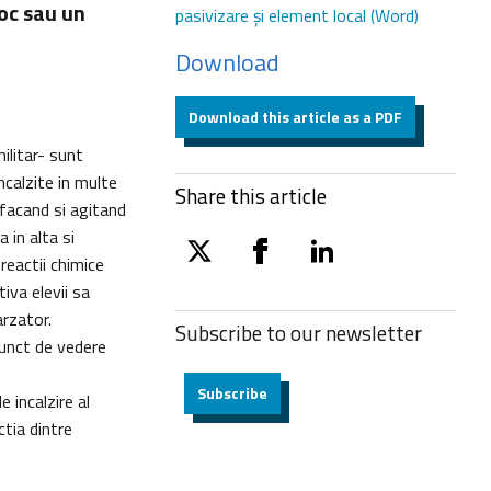
foc sau un
pasivizare şi element local (Word)
Download
Download this article as a PDF
ilitar- sunt
ncalzite in multe
Share this article
sfacand si agitand
 in alta si
twitter
facebook
linkedin
eactii chimice
va elevii sa
arzator.
Subscribe to our
newsletter
punct de vedere
Subscribe
 incalzire al
tia dintre