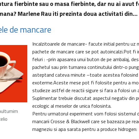
tura fierbinte sau o masa fierbinte, dar nu ai avut 
mana? Marlene Rau iti prezinta doua activitati din…
rele de mancare
Incalzitoarele de mancare- facute initial pentru uz m
pachete de mancare care se pot autoincalzi.Pot fi i
feluri : -prin apasarea unui buton de pe ambalaj, de
pachetul sau prin turnarea continutului dintr-o punga
asteptand cateva minute –toate acestea folosind r
exoterme.Aceste mese pot fi folosite pentru a moti
studieze astfel de reactii sigure si fara a folosi un 
Suplimentar trebuie discutat aspectul negativ din 
ecologic al meselor de unica folosinta.
 multumim
Pentru urmatorul experiment vom folosi sistemul de
xelio
mancarii Crosse & Blackwell care se bazeaza pe reac
magneziu si apa sarata pentru a produce hidrogen: