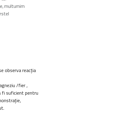
ne, multumim
rstel
se observa reacţia
gneziu /fier ,
 fi suficient pentru
monstraţie,
ut.