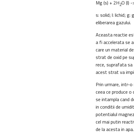
Mg (s) + 2H
O (l) 
2
s: solid; l: lichid; g
eliberarea gazului.
Aceasta reactie est
a fi accelerata se 
care un material de
strat de oxid pe s
rece, suprafata sa
acest strat va impie
Prin urmare, intr-o
ceea ce produce o c
se intampla cand do
in conditii de umid
potentialul magnezi
cel mai putin reacti
de la acesta in apa