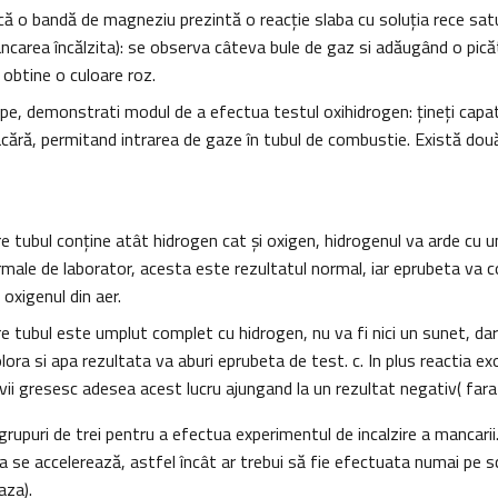
 o bandă de magneziu prezintă o reacţie slaba cu soluţia rece satu
carea încălzita): se observa câteva bule de gaz si adăugând o pică
 obtine o culoare roz.
epe, demonstrati modul de a efectua testul oxihidrogen: ţineţi capat
cără, permitand intrarea de gaze în tubul de combustie. Există două
are tubul conţine atât hidrogen cat şi oxigen, hidrogenul va arde cu u
ormale de laborator, acesta este rezultatul normal, iar eprubeta va c
oxigenul din aer.
are tubul este umplut complet cu hidrogen, nu va fi nici un sunet, da
olora si apa rezultata va aburi eprubeta de test. c. In plus reactia e
vii gresesc adesea acest lucru ajungand la un rezultat negativ( fara
 grupuri de trei pentru a efectua experimentul de incalzire a mancarii.
ia se accelerează, astfel încât ar trebui să fie efectuata numai pe 
aza).