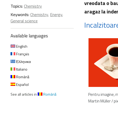
vreodata o bau
Topics:
Chemistry
aragaz la inde
Keywords:
Chemistry
,
Energy
,
General science
Incalzitoa
Available languages
English
Français
Ελληνικα
Italiano
Română
Español
See all articles in
Română
Pentru imagine,
Martin Müller / pi