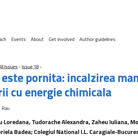
ach
Events
About
Get involved
Author guidelines
All Issues
Issue 18
este pornita: incalzirea man
ii cu energie chimicala
e Rau
u Loredana, Tudorache Alexandra, Zaheu Iuliana, M
iela Badea; Colegiul National I.L. Caragiale-Bucurest