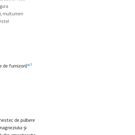
ngura
ni, multumim
rstel
w1
 de furnizori)
mestec de pulbere
magneziului şi