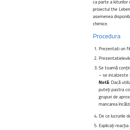
ca parte a kiturilo
proiectul the Lebe
asemenea disponibil
chimice.
Procedura
Prezentati un f
Prezentatielevil
Se toarnă conţin
– se incalzeste 
Notă
: Dacă util
puteţi pastra co
grupuri de aprox
mancarea încălz
De ce lucrurile 
Explicaţi reacţi