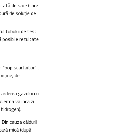
rată de sare (care
tură de soluţie de
ul tubului de test
 posibile rezultate
n “pop scartaitor” .
onţine, de
r arderea gazului cu
xoterma va incalzi
 hidrogen).
 Din cauza căldurii
scară mică (după