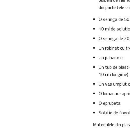
pulberii de fier
din pachetele cu
O seringa de 50
10 ml de solutie
O seringa de 20
Un robinet cu tre
Un pahar mic
Un tub de plasti
10 cm lungime)
Un vas umplut c
O lumanare apri
O eprubeta
Solutie de fono
Materialele din pl