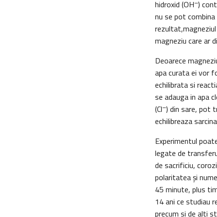
–
hidroxid (OH
) cont
nu se pot combina 
rezultat,magneziul 
magneziu care ar d
Deoarece magneziul i
apa curata ei vor f
echilibrata si react
se adauga in apa cl
–
(Cl
) din sare, pot 
echilibreaza sarcina
Experimentul poate 
legate de transferul
de sacrificiu, coroz
polaritatea şi nume
45 minute, plus tim
14 ani ce studiau re
precum si de alti s