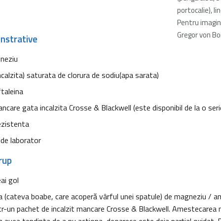
portocalie), li
Pentru imagi
Gregor von Bo
nstrative
neziu
ncalzita) saturata de clorura de sodiu(apa sarata)
taleina
care gata incalzita Crosse & Blackwell (este disponibil de la o serie
ezistenta
de laborator
rup
ai gol
a (cateva boabe, care acoperă vârful unei spatule) de magneziu / a
ntr-un pachet de incalzit mancare Crosse & Blackwell. Amestecarea 