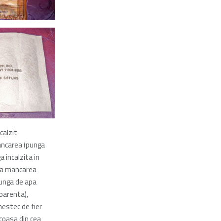
calzit
ncarea (punga
a incalzita in
sa mancarea
punga de apa
parenta),
estec de fier
scoasa din cea