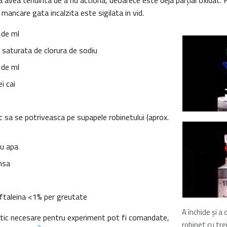
 va avea tendinta de a nu actiona, deoarece este deja parţial oxidat
 mancare gata incalzita este sigilata in vid.
 de ml
 saturata de clorura de sodiu
 de ml
i cai
c sa se potriveasca pe supapele robinetului (aprox.
u apa
nsa
lftaleina <1% per greutate
A închide şi a
astic necesare pentru experiment pot fi comandate,
robinet cu trei