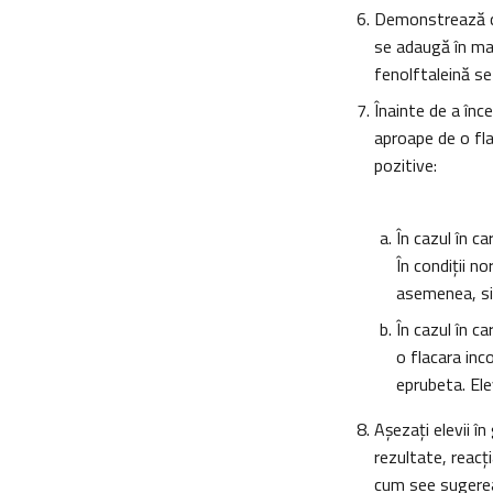
Demonstrează că
se adaugă în man
fenolftaleină se
Înainte de a înc
aproape de o fla
pozitive:
În cazul în c
În condiţii n
asemenea, si 
În cazul în c
o flacara inc
eprubeta. Ele
Aşezaţi elevii în
rezultate, reacţ
cum see sugere