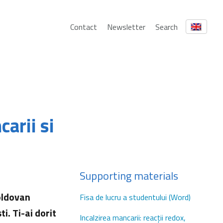
Contact
Newsletter
Search
carii si
Supporting materials
oldovan
Fisa de lucru a studentului (Word)
i. Ti-ai dorit
Incalzirea mancarii: reacţii redox,