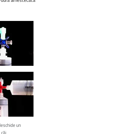
. Pudra amestecata
 deschide un
 căi