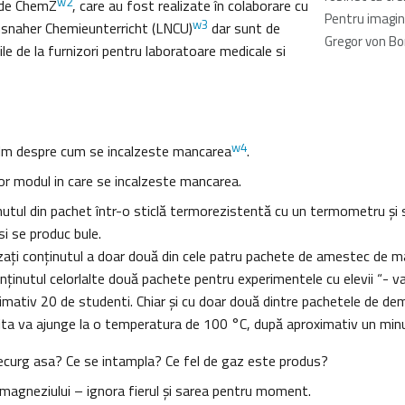
w2
r de ChemZ
, care au fost realizate în colaborare cu
Pentru imagi
w3
nsnaher Chemieunterricht (LNCU)
dar sunt de
Gregor von Bo
e de la furnizori pentru laboratoare medicale si
w4
ilm despre cum se incalzeste mancarea
.
or modul in care se incalzeste mancarea.
utul din pachet într-o sticlă termorezistentă cu un termometru şi 
si se produc bule.
izaţi conţinutul a doar două din cele patru pachete de amestec de ma
nţinutul celorlalte două pachete pentru experimentele cu elevii “- va
imativ 20 de studenti. Chiar şi cu doar două dintre pachetele de de
ita va ajunge la o temperatura de 100 °C, după aproximativ un min
decurg asa? Ce se intampla? Ce fel de gaz este produs?
a magneziului – ignora fierul şi sarea pentru moment.