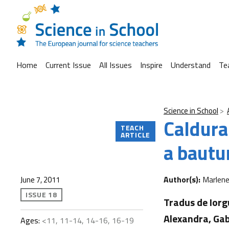
Home
Current Issue
All Issues
Inspire
Understand
Te
Science in School
Caldura 
TEACH
ARTICLE
a bautur
Author(s):
Marlen
June 7, 2011
ISSUE 18
Tradus de Iorg
Alexandra, Gabr
Ages:
<11, 11-14, 14-16, 16-19