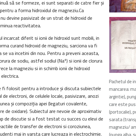
inuă să se formeze, ei sunt separati de catre fier şi
pentru a forma hidroxidul de magneziu.Ca
nu devine pasivizat de un strat de hidroxid de
iminua reactivitatea.
ncarcat diferit si ionii de hidroxid sunt mobili, in
orma curand hidroxid de magneziu, sarciona va fi
ia se va incetini din nou. Pentru a preveni aceasta,
+
orura de sodiu, astfel sodiul (Na
) si ionii de clorura
trece la magneziu si in schimb ionii de hidroxid
 electrica.
Pachetul de in
fi folosit pentru a introduce şi discuta subiectele
mancarea: ma
 de electroni, de celulele locale, pasivizare, anozi
argintie), pung
iunea şi compoziţia apei (legaturi covalente,
care este pu
re de oxidare). Subiectul are nevoie de aproximativ
(portocalie), 
p de discutie si a fost testat cu succes cu elevi de
sarata (trans
actiile de transfer de electroni si coroziunea,
magneziu/ am
tudenti mai in varsta care lucreaza in electrochimie.
(punga alba, 