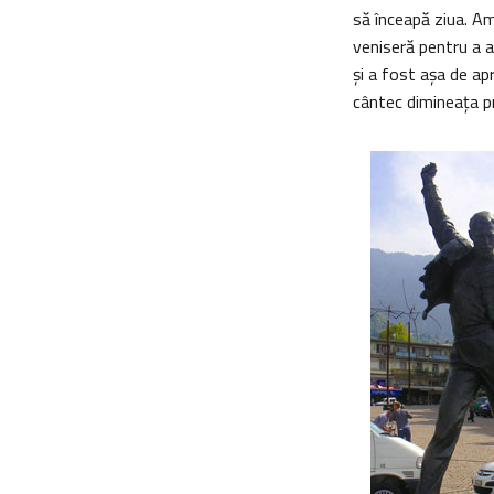
să înceapă ziua. Am 
veniseră pentru a a
şi a fost aşa de a
cântec dimineaţa p