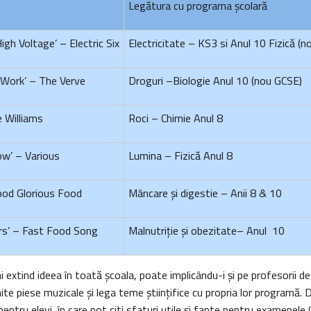
Legătura cu programa şcolară
gh Voltage’ – Electric Six
Electricitate – KS3 si Anul 10 Fizică (
 Work’ – The Verve
Droguri –Biologie Anul 10 (nou GCSE)
e Williams
Roci – Chimie Anul 8
w’ – Various
Lumina – Fizică Anul 8
Food Glorious Food
Mâncare şi digestie – Anii 8 & 10
rs’ – Fast Food Song
Malnutriţie şi obezitate– Anul 10
mi extind ideea în toată şcoala, poate implicându-i şi pe profesorii d
e piese muzicale şi lega teme ştiinţifice cu propria lor programă.
pentru elevi, în care pot citi sfaturi utile şi fapte pentru examenel