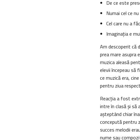
De ce este pres
Numai cel ce nu
Cel care nu a fă
Imaginaţia e mu
Am descoperit că d
prea mare asupra el
muzica aleasă pent
elevii începeau să 
ce muzică era, cine
pentru ziua respect
Reacţia a fost extr
intre în clasă şi să
aşteptând chiar îna
concepută pentru z
succes melodii erau 
nume sau compozito