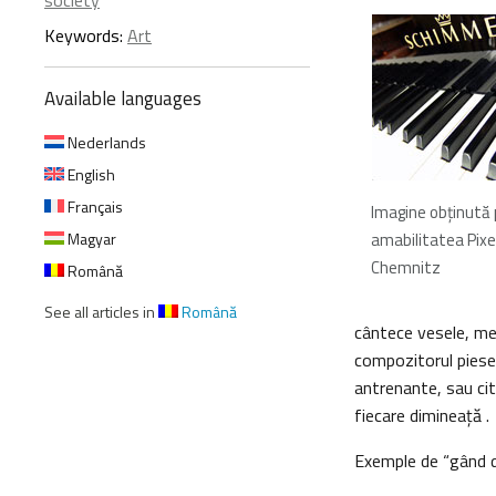
society
Keywords:
Art
Available languages
Nederlands
English
Français
Imagine obţinută 
Magyar
amabilitatea Pixe
Chemnitz
Română
See all articles in
Română
cântece vesele, men
compozitorul piesei
antrenante, sau cita
fiecare dimineaţă .
Exemple de “gând de 