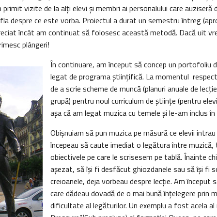
primit vizite de la alţi elevi şi membri ai personalului care auziseră
fla despre ce este vorba. Proiectul a durat un semestru întreg (apro
preciat încât am continuat să folosesc această metodă. Dacă uit v
rimesc plângeri!
În continuare, am început să concep un portofoliu 
legat de programa ştiinţifică. La momentul respect
de a scrie scheme de muncă (planuri anuale de lecţie
grupă) pentru noul curriculum de ştiinţe (pentru elev
aşa că am legat muzica cu temele şi le-am inclus î
Obişnuiam să pun muzica pe măsură ce elevii intrau 
începeau să caute imediat o legătura între muzică, tit
obiectivele pe care le scrisesem pe tablă. Înainte chia
aşezat, să îşi fi desfăcut ghiozdanele sau să îşi fi sc
creioanele, deja vorbeau despre lecţie. Am început să
care dădeau dovadă de o mai bună înţelegere prin mă
dificultate al legăturilor. Un exemplu a fost acela a