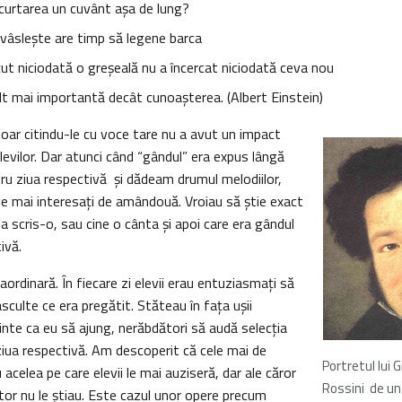
curtarea un cuvânt aşa de lung?
 vâsleşte are timp să legene barca
cut niciodată o greşeală nu a încercat niciodată ceva nou
lt mai importantă decât cunoaşterea. (Albert Einstein)
oar citindu-le cu voce tare nu a avut un impact
evilor. Dar atunci când “gândul” era expus lângă
ru ziua respectivă şi dădeam drumul melodiilor,
fie mai interesaţi de amândouă. Vroiau să ştie exact
 a scris-o, sau cine o cânta şi apoi care era gândul
ivă.
aordinară. În fiecare zi elevii erau entuziasmaţi să
 asculte ce era pregătit. Stăteau în faţa uşii
inte ca eu să ajung, nerăbdători să audă selecţia
iua respectivă. Am descoperit că cele mai de
Portretul lui 
acelea pe care elevii le mai auziseră, dar ale căror
Rossini de un
r nu le ştiau. Este cazul unor opere precum