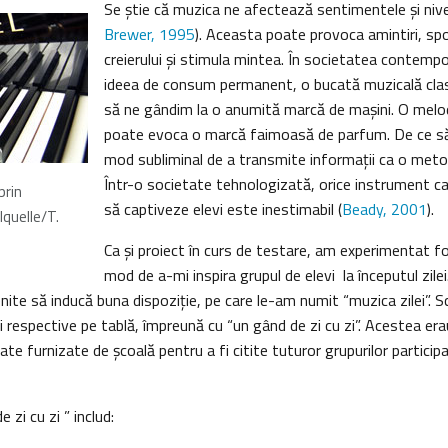
Se ştie că muzica ne afectează sentimentele şi nive
Brewer, 1995
). Aceasta poate provoca amintiri, spo
creierului şi stimula mintea. În societatea contem
ideea de consum permanent, o bucată muzicală cla
să ne gândim la o anumită marcă de maşini. O melo
poate evoca o marcă faimoasă de parfum. De ce s
mod subliminal de a transmite informaţii ca o meto
Într-o societate tehnologizată, orice instrument ca
prin
să captiveze elevi este inestimabil (
Beady, 2001
).
lquelle/T.
Ca şi proiect în curs de testare, am experimentat fo
mod de a-mi inspira grupul de elevi la începutul zile
ite să inducă buna dispoziţie, pe care le-am numit “muzica zilei”. Scr
 respective pe tablă, împreună cu “un gând de zi cu zi”. Acestea era
te furnizate de şcoală pentru a fi citite tuturor grupurilor participa
zi cu zi ” includ: