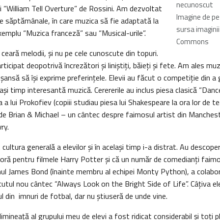
necunoscut
i “William Tell Overture” de Rossini. Am dezvoltat
Imagine de pe
e săptămânale, în care muzica să fie adaptată la
sursa imagini
xemplu “Muzica franceză” sau “Musical-urile”.
Commons
 ceară melodii, şi nu pe cele cunoscute din topuri.
rticipat deopotrivă încrezători şi liniştiţi, băieţi şi fete. Am ales mu
 şansă să îşi exprime preferinţele. Elevii au făcut o competiţie din a
laşi timp interesantă muzică. Cerererile au inclus piesa clasică “Dan
 a lui Prokofiev (copiii studiau piesa lui Shakespeare la ora lor de tea
e Brian & Michael – un cântec despre faimosul artist din Manchest
ry.
cultura generală a elevilor şi în acelaşi timp i-a distrat. Au descope
oră pentru filmele Harry Potter şi că un număr de comedianţi faimoş
lmul James Bond (înainte membru al echipei Monty Python), a colabo
tul nou cântec “Always Look on the Bright Side of Life”. Câţiva elev
 din imnuri de fotbal, dar nu ştiuseră de unde vine.
mineaţă al grupului meu de elevi a fost ridicat considerabil şi toţi pl