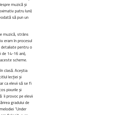
 despre muzică şi
ximativ patru luni)
reodată să pun un
de muzică, strâns
iv eram în procesul
 detaliate pentru o
ii de 14-16 ani),
n aceste scheme.
în clasă. Aceştia
lul lecţiei şi
r ca elevii să se fi
os pixurile şi
 îi provoc pe elevii
rirea gradului de
l melodiei “Under