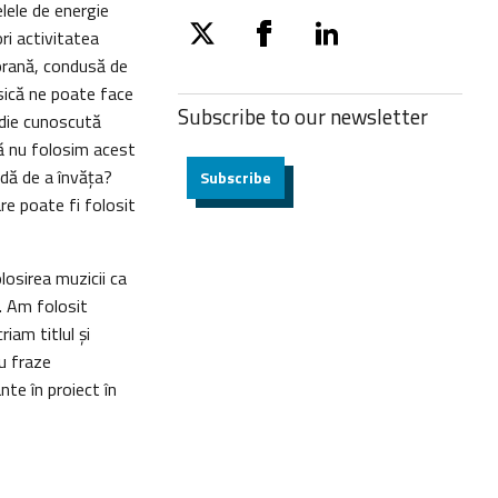
lele de energie
ri activitatea
twitter
facebook
linkedin
porană, condusă de
sică ne poate face
Subscribe to our
newsletter
die cunoscută
ă nu folosim acest
dă de a învăţa?
Subscribe
re poate fi folosit
losirea muzicii ca
i. Am folosit
iam titlul şi
u fraze
nte în proiect în