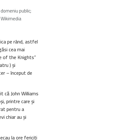
 domeniu public;
i Wikimedia
zica pe rând, astfel
 găsi cea mai
ce of the Knights”
tru ) şi
er – început de
rit că John Williams
i, printre care şi
rat pentru a
i chiar au şi
ecau la ore fericiţi