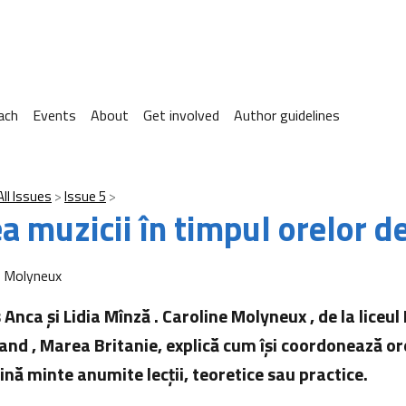
ach
Events
About
Get involved
Author guidelines
All Issues
Issue 5
a muzicii în timpul orelor de
e Molyneux
 Anca şi Lidia Mînză . Caroline Molyneux , de la liceu
nd , Marea Britanie, explică cum îşi coordonează ore
 ţină minte anumite lecţii, teoretice sau practice.