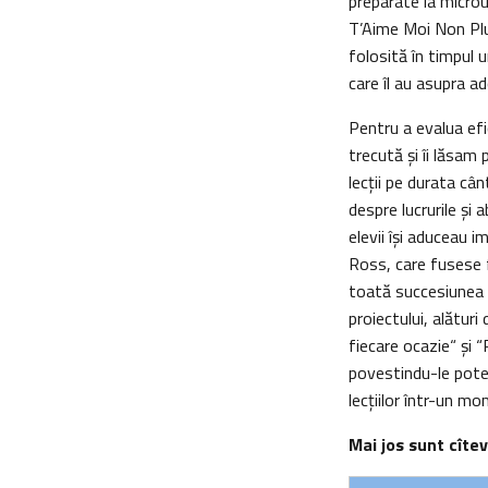
preparate la microun
T’Aime Moi Non Plu
folosită în timpul 
care îl au asupra ad
Pentru a evalua efi
trecută şi îi lăsam 
lecţii pe durata câ
despre lucrurile şi 
elevii îşi aduceau i
Ross, care fusese fo
toată succesiunea d
proiectului, alătur
fiecare ocazie“ şi 
povestindu-le poten
lecţiilor într-un m
Mai jos sunt cîte