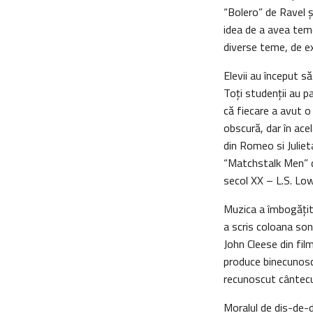
“Bolero” de Ravel ş
idea de a avea tem
diverse teme, de e
Elevii au început să
Toţi studenţii au pa
că fiecare a avut o
obscură, dar în ace
din Romeo si Julieta
“Matchstalk Men” d
secol XX – L.S. Low
Muzica a îmbogăţit 
a scris coloana son
John Cleese din fi
produce binecunoscu
recunoscut cântecul
Moralul de dis-de-di