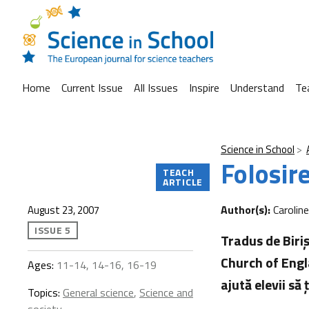
Home
Current Issue
All Issues
Inspire
Understand
Te
Science in School
Folosire
TEACH
ARTICLE
Author(s):
Carolin
August 23, 2007
ISSUE 5
Tradus de Biriş
Church of Engla
Ages:
11-14, 14-16, 16-19
ajută elevii să
Topics:
General science
,
Science and