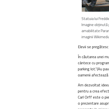
Statuia lui Fredd
Imagine obţinută 
amabilitate Paran
imaginii Wikime
Elevii se pregătesc
În căutarea unei muz
cântece cu programa
parking lot.”(Au pa
oamenii afectează m
Am dezvoltat ideea 
pentru a crea efect
Carl Orff este o pi
o prezentare asupr