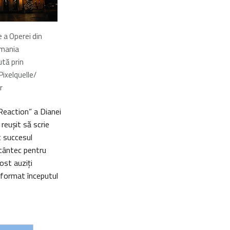
 a Operei din
rmania
ută prin
Pixelquelle/
r
 Reaction” a Dianei
 reuşit să scrie
t succesul
 cântec pentru
ost auziţi
nsformat începutul