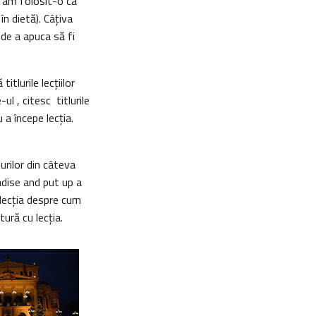
e am folosit-o ca
în dietă). Câţiva
e de a apuca să fi
tlurile lecţiilor
-ul , citesc titlurile
 a începe lecţia.
urilor din câteva
adise and put up a
 lecţia despre cum
ură cu lecţia.