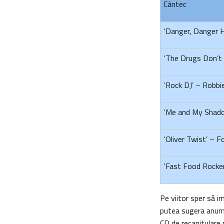
Cântec
‘Danger, Danger Hi
‘The Drugs Don’t
‘Rock DJ’ – Robbi
‘Me and My Shado
‘Oliver Twist’ – 
‘Fast Food Rocke
Pe viitor sper să i
putea sugera anumit
CD de recapitulare 