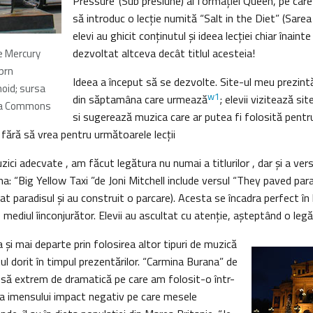
Pressure”(Sub presiune) al formaţiei Queen, pe car
să introduc o lecţie numită “Salt in the Diet” (Sarea 
elevi au ghicit conţinutul şi ideea lecţiei chiar înaint
dezvoltat altceva decât titlul acesteia!
ie Mercury
prn
Ideea a început să se dezvolte. Site-ul meu prezintă ti
oid; sursa
w1
din săptamâna care urmează
; elevii vizitează site
dia Commons
si sugerează muzica care ar putea fi folosită pentru
 fără să vrea pentru următoarele lecţii
ici adecvate , am făcut legătura nu numai a titlurilor , dar şi a vers
: “Big Yellow Taxi ”de Joni Mitchell include versul “They paved par
vat paradisul şi au construit o parcare). Acesta se încadra perfect în
ediul îinconjurător. Elevii au ascultat cu atenţie, aşteptând o legăt
şi mai departe prin folosirea altor tipuri de muzică
ul dorit în timpul prezentărilor. “Carmina Burana” de
esă extrem de dramatică pe care am folosit-o într-
a imensului impact negativ pe care mesele