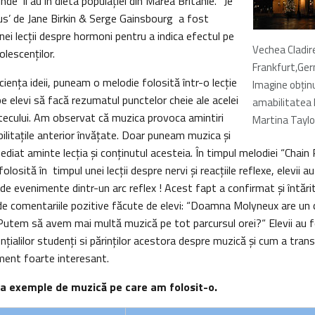
de îl au în dieta populaţiei din Marea Britanie. “Je
s’ de Jane Birkin & Serge Gainsbourg a fost
unei lecţii despre hormoni pentru a indica efectul pe
Vechea Cladire
olescenţilor.
Frankfurt,Ge
cienţa ideii, puneam o melodie folosită într-o lecţie
Imagine obţin
pe elevi să facă rezumatul punctelor cheie ale acelei
amabilitatea 
ntecului. Am observat că muzica provoca amintiri
Martina Taylo
abilitaţile anterior învăţate. Doar puneam muzica şi
mediat aminte lecţia şi conţinutul acesteia. În timpul melodiei “Chain
losită în timpul unei lecţii despre nervi şi reacţiile reflexe, elevii au
e evenimente dintr-un arc reflex ! Acest fapt a confirmat şi întări
i de comentariile pozitive făcute de elevi: “Doamna Molyneux are un
“Putem să avem mai multă muzică pe tot parcursul orei?“ Elevii au f
ţialilor studenţi si părinţilor acestora despre muzică şi cum a tra
oment foarte interesant.
va exemple de muzică pe care am folosit-o.