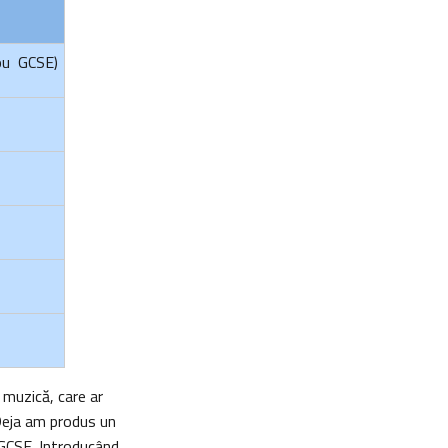
nou GCSE)
e muzică, care ar
 Deja am produs un
e GCSE. Introducând