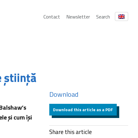
Contact
Newsletter
Search
 ştiinţă
Download
l Balshaw’s
Download this article as a PDF
le şi cum îşi
Share this article