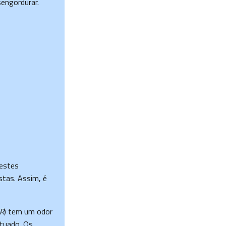
engordurar.
testes
stas. Assim, é
R
) tem um odor
ntuado. Os