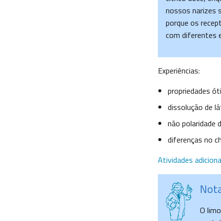
nossos narizes 
porque os recept
com diferentes 
Experiências:
propriedades óti
dissolução de lá
não polaridade d
diferenças no ch
Atividades adiciona
Nota
O limo