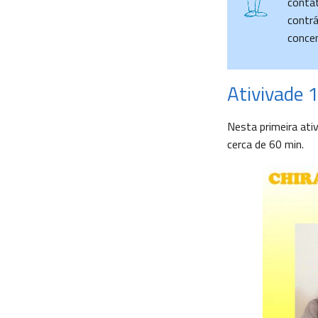
contat
contrá
concen
Ativivade 
Nesta primeira ativ
cerca de 60 min.