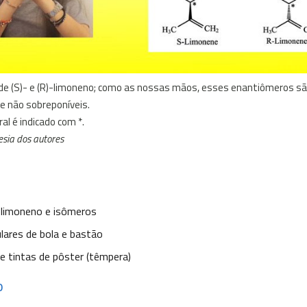
de (S)- e (R)-limoneno; como as nossas mãos, esses enantiômeros s
e não sobreponíveis.
ral é indicado com *.
sia dos autores
 limoneno e isômeros
ares de bola e bastão
 e tintas de pôster (têmpera)
o