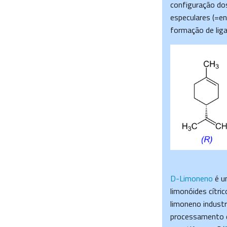
configuração do
especulares (=e
formação de lig
D-Limoneno
é u
limonóides cítric
limoneno industr
processamento d