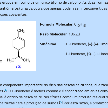
s grupos em torno de um único átomo de carbono. As duas forma
nantiômeros) uma da outra que apenas podem ser interconvertidas 
ações covalentes.
Fórmula Molecular
: C
H
10
16
Peso Molecular
: 136.23
Sinônimo
:
D-Limoneno, (
R
)-(+)-Lim
L-Limoneno, (
S
)- (−)-Lim
m componente importante do óleo das cascas de citrinos, que t
[
4
]
os.
O L-limoneno é menos comum e é encontrado em ervas como 
ial é obtido da casca de frutas cítricas como um produto residual 
[
5
]
e frutas para a produção de sumos.
Por esta razão, é produzi