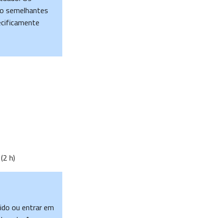
to semelhantes
ecificamente
(2 h)
rido ou entrar em