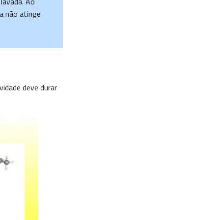
 lavada. Ao
na não atinge
ividade deve durar