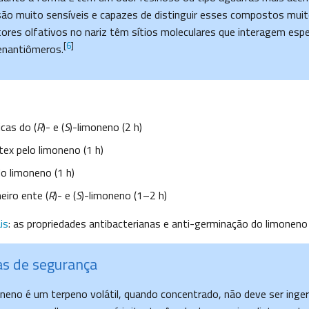
são muito sensíveis e capazes de distinguir esses compostos mui
ores olfativos no nariz têm sítios moleculares que interagem esp
[
6
]
enantiômeros.
cas do (
R
)- e (
S
)-limoneno (2 h)
tex pelo limoneno (1 h)
o limoneno (1 h)
eiro ente (
R
)- e (
S
)-limoneno (1–2 h)
is
: as propriedades antibacterianas e anti-germinação do limoneno 
s de segurança
neno é um terpeno volátil, quando concentrado, não deve ser inge