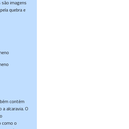
s são imagens
pela quebra e
oneno
oneno
ambém contém
a alcaravia. O
do
do como o