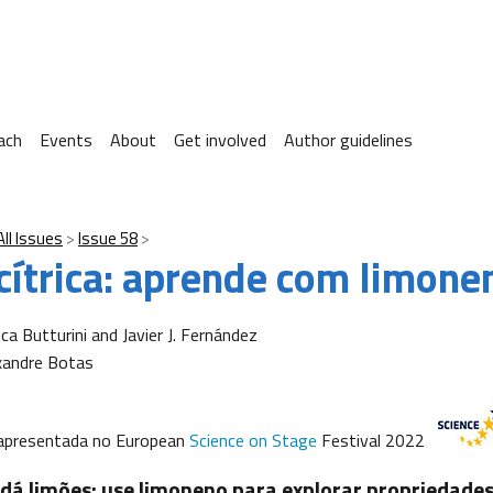
ach
Events
About
Get involved
Author guidelines
All Issues
Issue 58
 cítrica: aprende com limone
ca Butturini and Javier J. Fernández
xandre Botas
i apresentada no European
Science on Stage
Festival 2022
dá limões: use limoneno para explorar propriedade