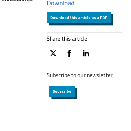
Download
Download this article as a PDF
Share this article
twitter
facebook
linkedin
Subscribe to our
newsletter
Subscribe