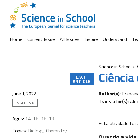
Home
Current Issue
All Issues
Inspire
Understand
Te
Science in School
Ciência
TEACH
ARTICLE
Author(s):
Frances
June 1, 2022
Translator(s):
Ale
ISSUE 58
Ages:
14-16, 16-19
Esta atividade fo
Topics:
Biology
,
Chemistry
Quando a vida 