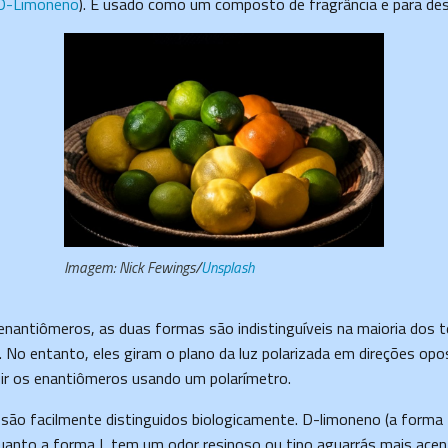
D-Limoneno
). É usado como um composto de fragrância e para des
Imagem
: Nick Fewings/
Unsplash
nantiômeros, as duas formas são indistinguíveis na maioria dos 
. No entanto, eles giram o plano da luz polarizada em direções opo
uir os enantiômeros usando um polarímetro.
 são facilmente distinguidos biologicamente. D-limoneno (a forma
nquanto a forma L tem um odor resinoso ou tipo aguarrás mais ace