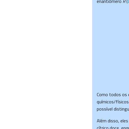
enantiômero
R
(
Como todos os e
químicos/físicos
possível disting
Além disso, eles
cítrico doce, e