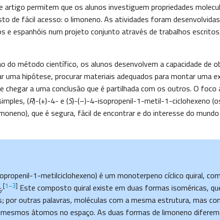
e artigo permitem que os alunos investiguem propriedades molecu
 de fácil acesso: o limoneno. As atividades foram desenvolvidas
os e espanhóis num projeto conjunto através de trabalhos escritos
ão do método científico, os alunos desenvolvem a capacidade de 
 uma hipótese, procurar materiais adequados para montar uma exp
 e chegar a uma conclusão que é partilhada com os outros. O foco
imples, (
R
)-(+)-4- e (
S
)-(–)-4-isopropenil-1-metil-1-ciclohexeno (o
moneno), que é segura, fácil de encontrar e do interesse do mundo
opropenil-1-metilciclohexeno) é um monoterpeno cíclico quiral, co
[
1–3
]
.
Este composto quiral existe em duas formas isoméricas, qu
6
; por outras palavras, moléculas com a mesma estrutura, mas co
 mesmos átomos no espaço. As duas formas de limoneno diferem