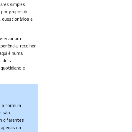
lares simples
 por grupos de
, questionários e
observar um
eriência, recolher
 aqui é numa
s dois
 quotidiano e
m a fórmula
e são
m diferentes
 apenas na