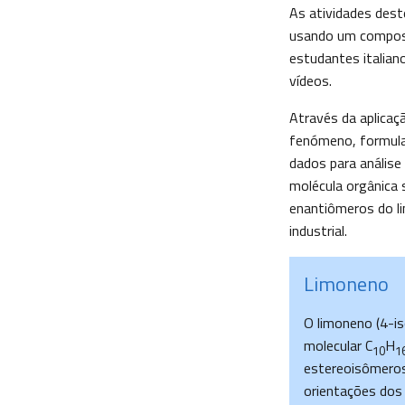
As atividades dest
usando um composto
estudantes italian
vídeos.
Através da aplicaç
fenómeno, formular
dados para análise
molécula orgânica s
enantiômeros do li
industrial.
Limoneno
O limoneno (4-is
molecular C
H
10
1
estereoisômeros
orientações dos