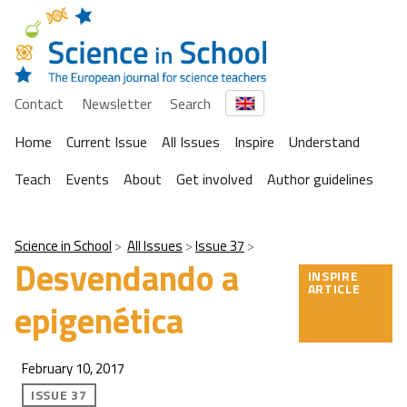
Contact
Newsletter
Search
Home
Current Issue
All Issues
Inspire
Understand
Teach
Events
About
Get involved
Author guidelines
Science in School
All Issues
Issue 37
Desvendando a
INSPIRE
ARTICLE
epigenética
February 10, 2017
ISSUE 37