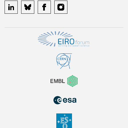
linkedin
bluesky
facebook
instagram