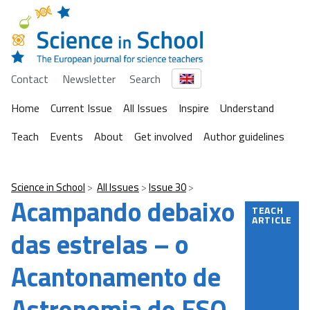
Contact
Newsletter
Search
Home
Current Issue
All Issues
Inspire
Understand
Teach
Events
About
Get involved
Author guidelines
Science in School
All Issues
Issue 30
Acampando debaixo
TEACH
ARTICLE
das estrelas – o
Acantonamento de
Astronomia do ESO