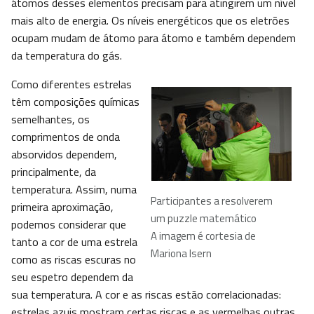
átomos desses elementos precisam para atingirem um nível
mais alto de energia. Os níveis energéticos que os eletrões
ocupam mudam de átomo para átomo e também dependem
da temperatura do gás.
Como diferentes estrelas
têm composições químicas
semelhantes, os
comprimentos de onda
absorvidos dependem,
principalmente, da
temperatura. Assim, numa
Participantes a resolverem
primeira aproximação,
um puzzle matemático
podemos considerar que
A imagem é cortesia de
tanto a cor de uma estrela
Mariona Isern
como as riscas escuras no
seu espetro dependem da
sua temperatura. A cor e as riscas estão correlacionadas:
estrelas azuis mostram certas riscas e as vermelhas outras.