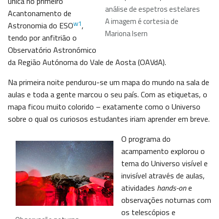
única no primeiro
análise de espetros estelares
Acantonamento de
A imagem é cortesia de
w1
Astronomia do ESO
,
Mariona Isern
tendo por anfitrião o
Observatório Astronómico
da Região Autónoma do Vale de Aosta (OAVdA).
Na primeira noite pendurou-se um mapa do mundo na sala de
aulas e toda a gente marcou o seu país. Com as etiquetas, o
mapa ficou muito colorido – exatamente como o Universo
sobre o qual os curiosos estudantes iriam aprender em breve.
O programa do
acampamento explorou o
tema do Universo visível e
invisível através de aulas,
atividades
hands-on
e
observações noturnas com
os telescópios e