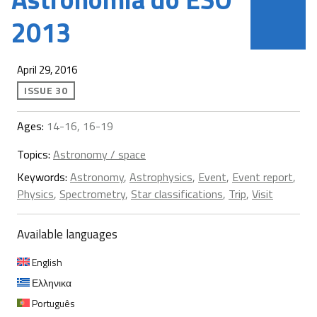
2013
April 29, 2016
ISSUE 30
Ages:
14-16, 16-19
Topics:
Astronomy / space
Keywords:
Astronomy
,
Astrophysics
,
Event
,
Event report
,
Physics
,
Spectrometry
,
Star classifications
,
Trip
,
Visit
Available languages
English
Ελληνικα
Português