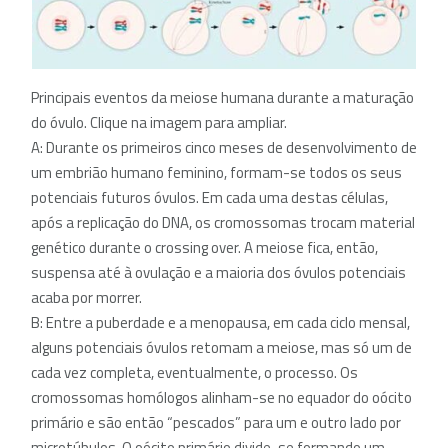
Principais eventos da meiose humana durante a maturação
do óvulo. Clique na imagem para ampliar.
A: Durante os primeiros cinco meses de desenvolvimento de
um embrião humano feminino, formam-se todos os seus
potenciais futuros óvulos. Em cada uma destas células,
após a replicação do DNA, os cromossomas trocam material
genético durante o crossing over. A meiose fica, então,
suspensa até à ovulação e a maioria dos óvulos potenciais
acaba por morrer.
B: Entre a puberdade e a menopausa, em cada ciclo mensal,
alguns potenciais óvulos retomam a meiose, mas só um de
cada vez completa, eventualmente, o processo. Os
cromossomas homólogos alinham-se no equador do oócito
primário e são então “pescados” para um e outro lado por
microtúbulos. O oócito primário divide-se formando um