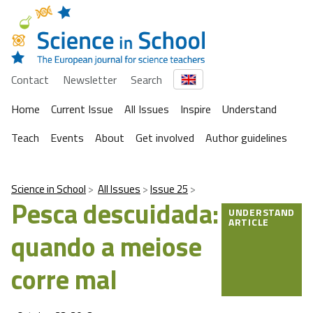
Contact
Newsletter
Search
Home
Current Issue
All Issues
Inspire
Understand
Teach
Events
About
Get involved
Author guidelines
Science in School
All Issues
Issue 25
Pesca descuidada:
UNDERSTAND
ARTICLE
quando a meiose
corre mal