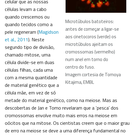
celular que as nossas
células levam a cabo
quando crescemos ou
Microtúbulos batoteiros:
quando tecidos como a
antes de começar a ligar-se
pele regeneram (
Magidson
aos cinetocoros (verde) os
et al., 2011
). Neste
microtúbulos ajeitam os
segundo tipo de divisão,
cromossomas (vermelho)
chamado mitose, uma
num anel em torno do
célula divide-se em duas
centro do fuso.
células filhas, cada uma
Imagem cortesia de Tomoya
com a mesma quantidade
Kitajima, EMBL
de material genético que a
célula mãe, em vez de só
metade do material genético, como na meiose. Mas as
descobertas de Jan e Tomo revelaram que a ‘pesca’ dos
cromossomas envolve muito mais erros na meiose em
oócitos que na mitose. Os cientistas creem que o maior grau
de erro na meiose se deve a uma diferença fundamental no