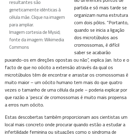
80 diferentes pontos de
resultantes são
partida e só mais tarde se
geneticamente idênticas à
organizam numa estrutura
célula mãe. Clique na imagem
com dois pólos. “Portanto,
para ampliar.
quando se inicia a ligação
Imagem cortesia de Mysid;
dos microtúbulos aos
fonte da imagem: Wikimedia
cromossomas, é difícil
Commons
saber se acabarão
puxando-os em direções opostas ou não”, explica Jan. Isto e o
facto de que no oócito a extensão através da qual os
microtúbulos têm de encontrar e arrastar os cromossomas é
muito maior – um oócito humano tem mais do que quatro
vezes o tamanho de uma célula da pele – poderia explicar por
que razão a ‘pesca’ de cromossomas é muito mais propensa
a erros num oócito.
Estas descobertas também proporcionam aos cientistas um
local mais concreto onde procurar quando estão a estudar a
infertilidade feminina ou situações como o sindroma de