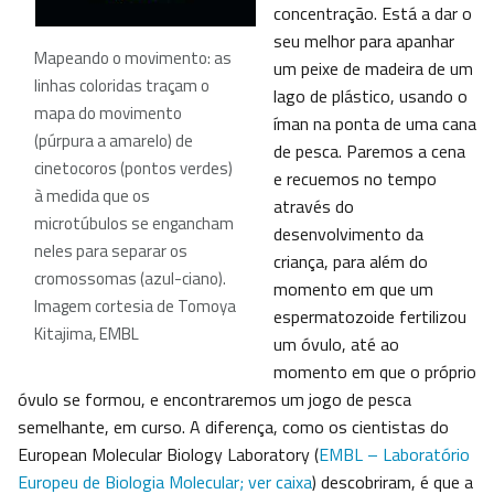
concentração. Está a dar o
seu melhor para apanhar
Mapeando o movimento: as
um peixe de madeira de um
linhas coloridas traçam o
lago de plástico, usando o
mapa do movimento
íman na ponta de uma cana
(púrpura a amarelo) de
de pesca. Paremos a cena
cinetocoros (pontos verdes)
e recuemos no tempo
à medida que os
através do
microtúbulos se engancham
desenvolvimento da
neles para separar os
criança, para além do
cromossomas (azul-ciano).
momento em que um
Imagem cortesia de Tomoya
espermatozoide fertilizou
Kitajima, EMBL
um óvulo, até ao
momento em que o próprio
óvulo se formou, e encontraremos um jogo de pesca
semelhante, em curso. A diferença, como os cientistas do
European Molecular Biology Laboratory (
EMBL – Laboratório
Europeu de Biologia Molecular; ver caixa
) descobriram, é que a