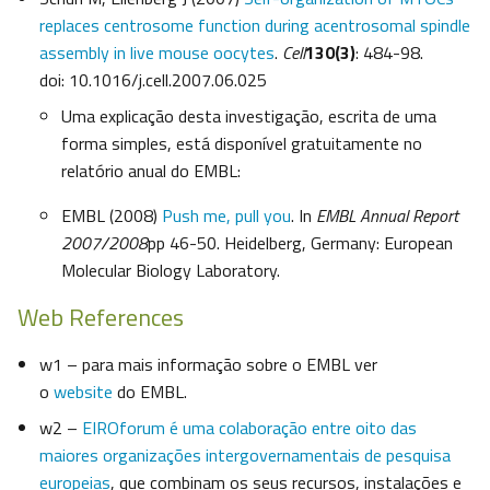
replaces centrosome function during acentrosomal spindle
assembly in live mouse oocytes
.
Cell
130(3)
: 484-98.
doi: 10.1016/j.cell.2007.06.025
Uma explicação desta investigação, escrita de uma
forma simples, está disponível gratuitamente no
relatório anual do EMBL:
EMBL (2008)
Push me, pull you
. In
EMBL Annual Report
2007/2008
pp 46-50. Heidelberg, Germany: European
Molecular Biology Laboratory.
Web References
w1 – para mais informação sobre o EMBL ver
o
website
do EMBL.
w2 –
EIROforum é uma colaboração entre oito das
maiores organizações intergovernamentais de pesquisa
europeias
, que combinam os seus recursos, instalações e