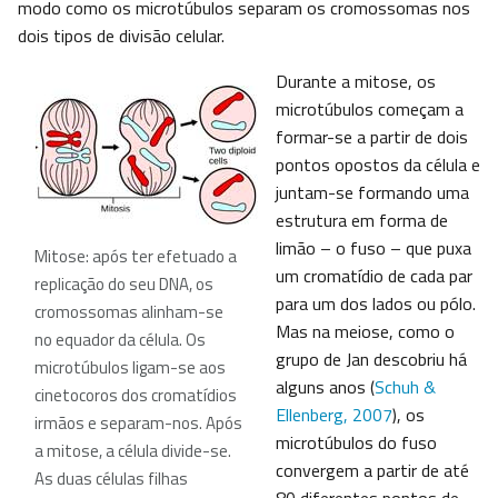
modo como os microtúbulos separam os cromossomas nos
dois tipos de divisão celular.
Durante a mitose, os
microtúbulos começam a
formar-se a partir de dois
pontos opostos da célula e
juntam-se formando uma
estrutura em forma de
limão – o fuso – que puxa
Mitose: após ter efetuado a
um cromatídio de cada par
replicação do seu DNA, os
para um dos lados ou pólo.
cromossomas alinham-se
Mas na meiose, como o
no equador da célula. Os
grupo de Jan descobriu há
microtúbulos ligam-se aos
alguns anos (
Schuh &
cinetocoros dos cromatídios
Ellenberg, 2007
), os
irmãos e separam-nos. Após
microtúbulos do fuso
a mitose, a célula divide-se.
convergem a partir de até
As duas células filhas