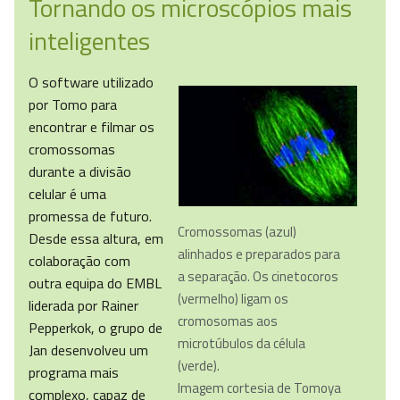
Tornando os microscópios mais
inteligentes
O software utilizado
por Tomo para
encontrar e filmar os
cromossomas
durante a divisão
celular é uma
promessa de futuro.
Cromossomas (azul)
Desde essa altura, em
alinhados e preparados para
colaboração com
a separação. Os cinetocoros
outra equipa do EMBL
(vermelho) ligam os
liderada por Rainer
cromosomas aos
Pepperkok, o grupo de
microtúbulos da célula
Jan desenvolveu um
(verde).
programa mais
Imagem cortesia de Tomoya
complexo, capaz de