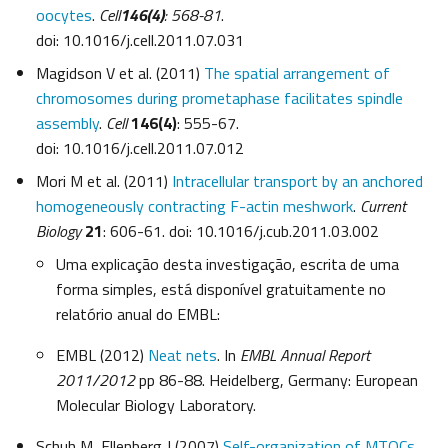
oocytes
.
Cell
146(4)
: 568-81
.
doi: 10.1016/j.cell.2011.07.031
Magidson V et al. (2011)
The spatial arrangement of
chromosomes during prometaphase facilitates spindle
assembly
.
Cell
146(4)
: 555-67.
doi: 10.1016/j.cell.2011.07.012
Mori M et al. (2011)
Intracellular transport by an anchored
homogeneously contracting F-actin meshwork
.
Current
Biology
21
: 606-61. doi: 10.1016/j.cub.2011.03.002
Uma explicação desta investigação, escrita de uma
forma simples, está disponível gratuitamente no
relatório anual do EMBL:
EMBL (2012)
Neat nets
. In
EMBL Annual Report
2011/2012
pp 86-88. Heidelberg, Germany: European
Molecular Biology Laboratory.
Schuh M, Ellenberg J (2007)
Self-organization of MTOCs