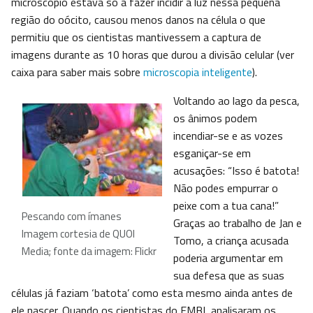
microscópio estava só a fazer incidir a luz nessa pequena
região do oócito, causou menos danos na célula o que
permitiu que os cientistas mantivessem a captura de
imagens durante as 10 horas que durou a divisão celular (ver
caixa para saber mais sobre
microscopia inteligente
).
Voltando ao lago da pesca,
os ânimos podem
incendiar-se e as vozes
esganiçar-se em
acusações: “Isso é batota!
Não podes empurrar o
peixe com a tua cana!”
Pescando com ímanes
Graças ao trabalho de Jan e
Imagem cortesia de QUOI
Tomo, a criança acusada
Media; fonte da imagem: Flickr
poderia argumentar em
sua defesa que as suas
células já faziam ‘batota’ como esta mesmo ainda antes de
ele nascer. Quando os cientistas do EMBL analisaram os