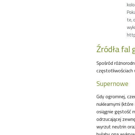
kolo
Poka
te, 
wykr
http
Źródła fal
Spośród różnorodny
częstotliwościach
Supernowe
Gdy ogromnej, cze
nuklearnymi (które 
osiągnie gęstość ma
odrzucającej zewnę
wyrzut neutrin ora
byłaby ona wykryw