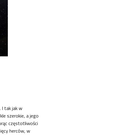
 I tak jak w
le szerokie, a jego
rąc częstotliwości
sięcy herców, w