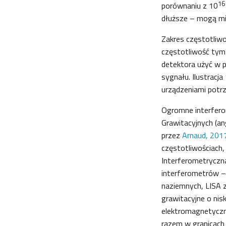
16
porównaniu z 10
dłuższe – mogą mie
Zakres częstotliwoś
częstotliwość tym
detektora użyć w p
sygnału. Ilustracja
urządzeniami potrz
Ogromne interfero
Grawitacyjnych (an
przez
Arnaud, 201
częstotliwościach, 
Interferometryczn
interferometrów –
naziemnych, LISA z
grawitacyjne o nis
elektromagnetyczn
razem w granicach