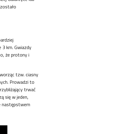
e zostało
ardziej
e 3 km. Gwiazdy
o, że protony i
tworząc tzw. ciasny
nych. Prowadzi to
przybliżający trwać
ą się w jeden,
ce następstwem