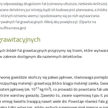
ry odpowiadają długościom fal (czerwony=dłuższe, niebieski=krótsze).
zane detektory już istnieją bądź ich budowa jest planowana, a źródła
o których istnieniu wiemy i spodziewamy się po nich wytwarzania
ywalnych fal grawitacyjnych. Kliknij aby powiększyć. (Oparte na
s://lisa.nasa.gov)
 grawitacyjnych
ch źródeł fal grawitacyjnych przyjrzymy się trzem, które wytwarz
 w zakresie dostępnym dla naziemnych detektorów.
rwonej gwieździe skończy się paliwo jądrowe, równowaga pomiędz
rozpychają materię) i grawitacją (która ściąga materię) zanika. Gwi
17
3
terii jądrowej (ok. 10
kg/m
), co prowadzi do powstania fali ud
trzne warstwy gwiazdy. Zjawisko to, zwane supernową typu II, po
z emisję światła trwającą nawet wiele dni. Powstaje również fala g
alna tylko wówczas, gdyby wybuch supernowej miał miejsce w nasz