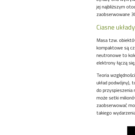
jej najbliższym oto
zaobserwowane 30
Ciasne układ
Masa tzw. obiektów
kompaktowe są czar
neutronowe to kole
elektrony łączą si
Teoria względności
układ podwójny), t
do przyspieszenia r
może setki milion
zaobserwować możn
takiego wydarzeni