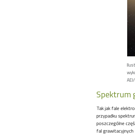
Ilus
wykr
AEI
Spektrum 
Tak jak fale elektr
przypadku spektrum
poszczególne częśc
fal grawitacyjnych