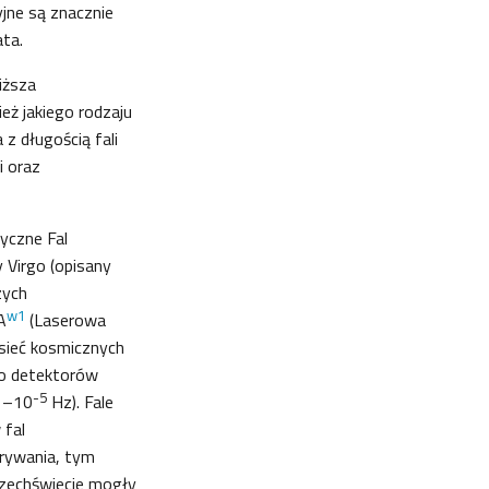
jne są znacznie
ta.
niższa
eż jakiego rodzaju
z długością fali
i oraz
yczne Fal
 Virgo (opisany
zych
w1
A
(Laserowa
sieć kosmicznych
do detektorów
-5
(1–10
Hz). Fale
 fal
krywania, tym
zechświecie mogły