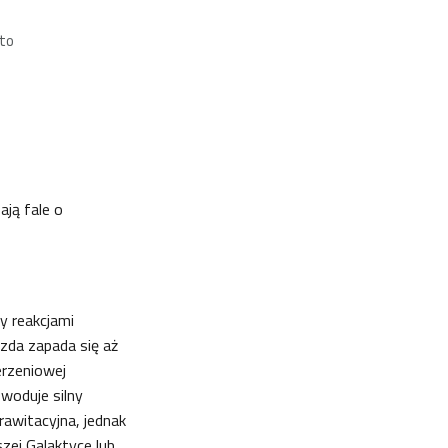
 to
ają fale o
y reakcjami
azda zapada się aż
erzeniowej
woduje silny
rawitacyjna, jednak
ej Galaktyce lub