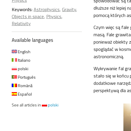
Physics
spowodować są tak
dłuższe niż lepiej
Keywords:
Astrophysics
,
Gravity
,
pomocą których a
Objects in space
,
Physics
,
Relativity
Czym więc są fale
masą. Fale grawita
Available languages
ponieważ obiekty z
spoglądać w kosmo
English
astronomiczną.
Italiano
Wykrywanie fal gr
polski
stało się w końcu 
Português
dodatkowe narzędzi
Română
perspektywą dla 
Español
See all articles in
polski