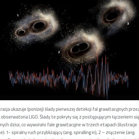
tracja ukazuje (poniżej) ślady pierwszej detekcji fal grawitacyjnych prze
obserwatoria LIGO. Ślady te pokryły się z postępującym łączeniem si
nych dziur, co wywołało fale grawitacyjne w trzech etapach (ilustracje
e): 1- spiralny ruch przybliżający (ang. spiralling in), 2 – złączenie (ang.