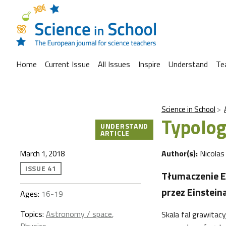
Home
Current Issue
All Issues
Inspire
Understand
Te
Science in School
Typolog
UNDERSTAND
ARTICLE
Author(s):
Nicolas
March 1, 2018
ISSUE 41
Tłumaczenie Ew
przez Einstein
Ages:
16-19
Topics:
Astronomy / space
,
Skala fal grawitac