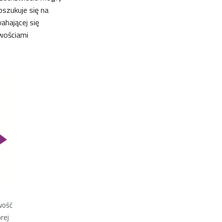
szukuje się na
ahającej się
iwościami
wość
rej