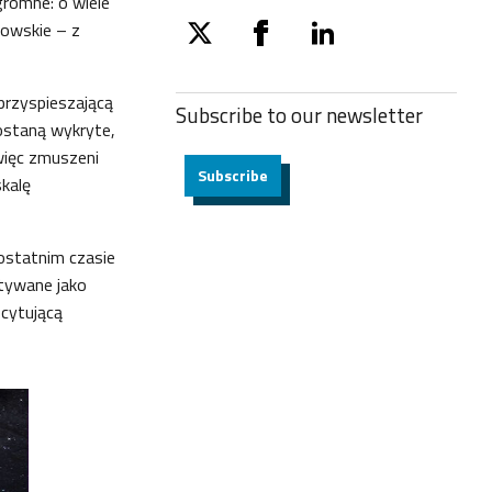
gromne: o wiele
nowskie – z
twitter
facebook
linkedin
przyspieszającą
Subscribe to our
newsletter
ostaną wykryte,
więc zmuszeni
Subscribe
kalę
ostatnim czasie
stywane jako
scytującą