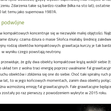
czeniu. Zdarzenia takie są bardzo rzadkie (kilka na sto lat); ostatni
 lat temu jako supernowa 1987A.
y podwójne
 kompaktowych koncentruje się w niezwykle małej objętości. Najb
ne dziury: czarna dziura o masie Słońca miałaby średnicę zaledwi
jny rodzaj obiektów kompaktowych: grawitacja kurczy je tak bardz
ę, w wyniku czego powstają neutrony.
 przewiduje, że gdy dwa obiekty kompaktowe krążą wokół siebie (
o układ ten z wolna traci energię poprzez uwalnianie fal grawitacyj
uchu obiektów i zbliżenia się one do siebie. Choć taki spiralny ruch 
ów lat, to w jego końcowych momentach, zanim dwa obiekty połącz
a wzmożoną emisję fal grawitacyjnych. Fale grawitacyjne będą
a zostały po raz pierwszy z powodzeniem wykryte w 2015 roku.