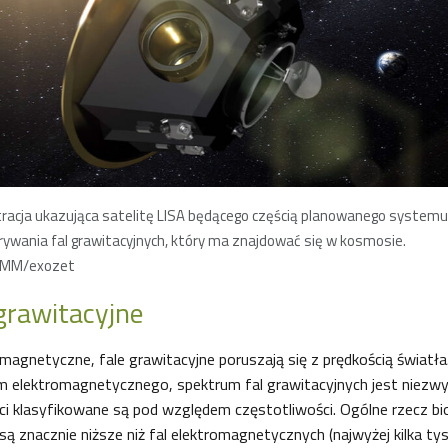
tracja ukazująca satelitę LISA będącego częścią planowanego systemu
ywania fal grawitacyjnych, który ma znajdować się w kosmosie.
/MM/exozet
grawitacyjne
omagnetyczne, fale grawitacyjne poruszają się z prędkością światła.
 elektromagnetycznego, spektrum fal grawitacyjnych jest niezwyk
i klasyfikowane są pod względem częstotliwości. Ogólne rzecz bio
 są znacznie niższe niż fal elektromagnetycznych (najwyżej kilka ty