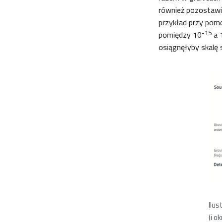
również pozostawić
przykład przy pomo
-15
pomiędzy 10
a 
osiągnęłyby skalę
Ilus
(i o