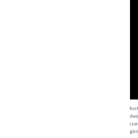
Ilus
dwa 
czar
górn