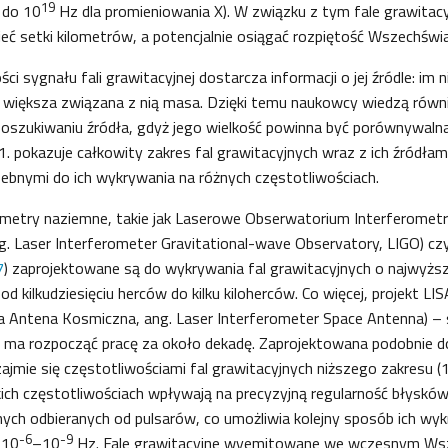
19
do 10
Hz dla promieniowania X). W związku z tym fale grawitacy
ć setki kilometrów, a potencjalnie osiągać rozpiętość Wszechświa
ci sygnału fali grawitacyjnej dostarcza informacji o jej źródle: im 
 większa związana z nią masa. Dzięki temu naukowcy wiedzą równi
oszukiwaniu źródła, gdyż jego wielkość powinna być porównywalna 
 1. pokazuje całkowity zakres fal grawitacyjnych wraz z ich źródłam
ebnymi do ich wykrywania na różnych częstotliwościach.
metry naziemne, takie jak Laserowe Obserwatorium Interferometr
g. Laser Interferometer Gravitational-wave Observatory, LIGO) czy
7
) zaprojektowane są do wykrywania fal grawitacyjnych o najwyżs
od kilkudziesięciu herców do kilku kiloherców. Co więcej, projekt LIS
a Antena Kosmiczna, ang. Laser Interferometer Space Antenna) – 
 ma rozpocząć pracę za około dekadę. Zaprojektowana podobnie 
ajmie się częstotliwościami fal grawitacyjnych niższego zakresu 
kich częstotliwościach wpływają na precyzyjną regularność błysków
ych odbieranych od pulsarów, co umożliwia kolejny sposób ich wy
-6
-9
 10
–10
Hz. Fale grawitacyjne wyemitowane we wczesnym Ws