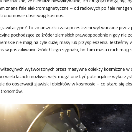
 nieznaczne, że niemalże niewykrywalne, ich długości mogą być o
 nam znane fale elektromagnetyczne – od radiowych po fale rentge
stronomowie obserwują kosmos.
 grawitacyjne? To zmarszczki czasoprzestrzeni wytwarzane przez 
cyjne pochodzące ze źródeł ziemskich prawdopodobnie nigdy nie z
iemskie nie mają na tyle dużej masy lub przyspieszenia. Jesteśmy 
s w poszukiwaniu źródeł tego sygnału, bo tam masa i ruch mają s
awitacyjnych wytworzonych przez masywne obiekty kosmiczne w 
po wielu latach możliwe, więc mogą one być potencjalnie wykorzy
e do obserwacji zjawisk i obiektów w kosmosie – co stało się ek
astronomów.