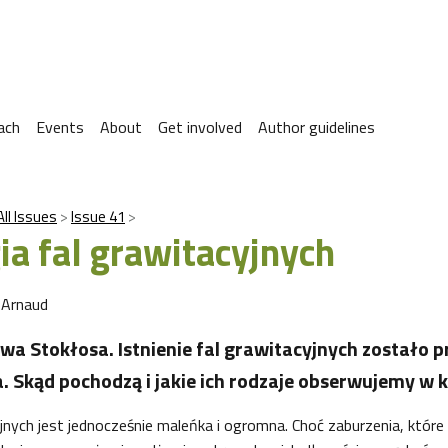
ach
Events
About
Get involved
Author guidelines
All Issues
Issue 41
ia fal grawitacyjnych
 Arnaud
a Stokłosa. Istnienie fal grawitacyjnych zostało 
a. Skąd pochodzą i jakie ich rodzaje obserwujemy w
yjnych jest jednocześnie maleńka i ogromna. Choć zaburzenia, któr