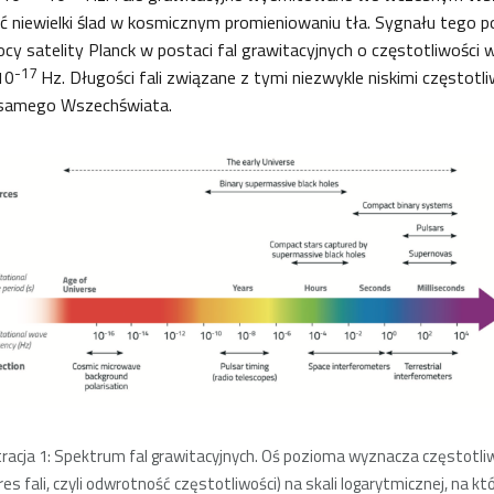
 niewielki ślad w kosmicznym promieniowaniu tła. Sygnału tego po
cy satelity Planck w postaci fal grawitacyjnych o częstotliwości w
-17
10
Hz. Długości fali związane z tymi niezwykle niskimi częstotl
 samego Wszechświata.
tracja 1: Spektrum fal grawitacyjnych. Oś pozioma wyznacza częstotli
kres fali, czyli odwrotność częstotliwości) na skali logarytmicznej, na któ