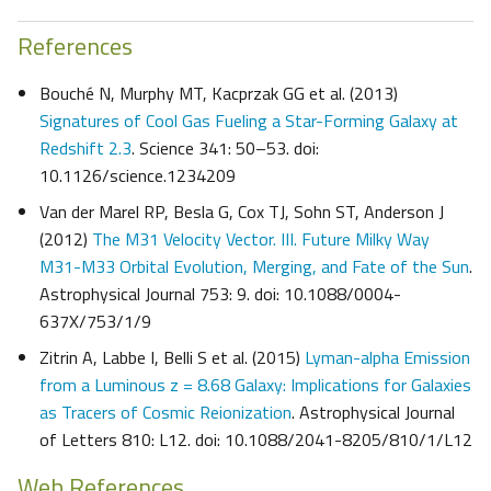
References
Bouché N, Murphy MT, Kacprzak GG et al. (2013)
Signatures of Cool Gas Fueling a Star-Forming Galaxy at
Redshift 2.3
. Science 341: 50–53. doi:
10.1126/science.1234209
Van der Marel RP, Besla G, Cox TJ, Sohn ST, Anderson J
(2012)
The M31 Velocity Vector. III. Future Milky Way
M31-M33 Orbital Evolution, Merging, and Fate of the Sun
.
Astrophysical Journal 753: 9. doi: 10.1088/0004-
637X/753/1/9
Zitrin A, Labbe I, Belli S et al. (2015)
Lyman-alpha Emission
from a Luminous z = 8.68 Galaxy: Implications for Galaxies
as Tracers of Cosmic Reionization
. Astrophysical Journal
of Letters 810: L12. doi: 10.1088/2041-8205/810/1/L12
Web References