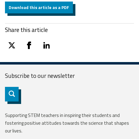
Download this article as a PDF
Share this article
twitter
facebook
linkedin
Subscribe to our
newsletter
Subscribe
Supporting STEM teachers in inspiring their students and
fostering positive attitudes towards the science that shapes
our lives.