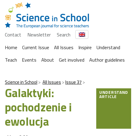
Contact
Newsletter
Search
Home
Current Issue
All Issues
Inspire
Understand
Teach
Events
About
Get involved
Author guidelines
Science in School
All Issues
Issue 37
Galaktyki:
UNDERSTAND
ARTICLE
pochodzenie i
ewolucja