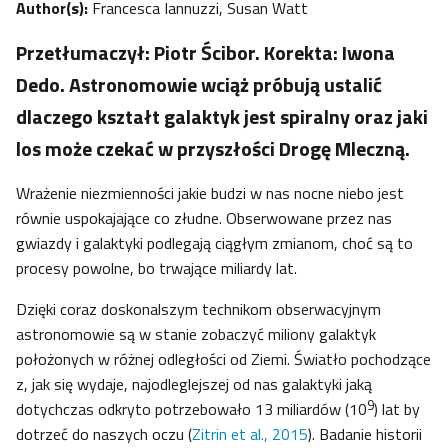
Author(s):
Francesca Iannuzzi, Susan Watt
Przetłumaczył: Piotr Ścibor. Korekta: Iwona
Dedo. Astronomowie wciąż próbują ustalić
dlaczego kształt galaktyk jest spiralny oraz jaki
los może czekać w przyszłości Drogę Mleczną.
Wrażenie niezmienności jakie budzi w nas nocne niebo jest
równie uspokajające co złudne. Obserwowane przez nas
gwiazdy i galaktyki podlegają ciągłym zmianom, choć są to
procesy powolne, bo trwające miliardy lat.
Dzięki coraz doskonalszym technikom obserwacyjnym
astronomowie są w stanie zobaczyć miliony galaktyk
położonych w różnej odległości od Ziemi. Światło pochodzące
z, jak się wydaje, najodleglejszej od nas galaktyki jaką
9
dotychczas odkryto potrzebowało 13 miliardów (10
) lat by
dotrzeć do naszych oczu (
Zitrin et al., 2015
). Badanie historii