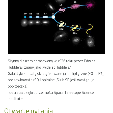
Słynny diagram opracowany w 1936 roku przez Edwina
Hubble’a i znany jako „widelec Hubble’a”.
Galaktyki zostały sklasyfikowane jako eliptyczne (E0 do E7),
soczewkowate (S0) i spiralne (S lub SB jeśli występuje
poprzeczka).
Ilustracja dzięki uprzejmości Space Telescope Science
Institute
Otwarte pytania