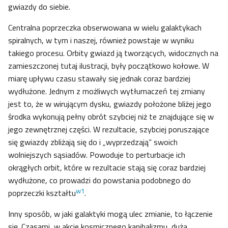
gwiazdy do siebie.
Centralna poprzeczka obserwowana w wielu galaktykach
spiralnych, w tym i naszej, również powstaje w wyniku
takiego procesu. Orbity gwiazd ją tworzących, widocznych na
zamieszczonej tutaj ilustracji, były początkowo kołowe. W
miarę upływu czasu stawały się jednak coraz bardziej
wydłużone. Jednym z możliwych wytłumaczeń tej zmiany
jest to, że w wirującym dysku, gwiazdy położone bliżej jego
środka wykonują pełny obrót szybciej niż te znajdujące się w
jego zewnętrznej części. W rezultacie, szybciej poruszające
się gwiazdy zbliżają się do i „wyprzedzają” swoich
wolniejszych sąsiadów. Powoduje to perturbacje ich
okrągłych orbit, które w rezultacie stają się coraz bardziej
wydłużone, co prowadzi do powstania podobnego do
w1
poprzeczki kształtu
.
Inny sposób, w jaki galaktyki mogą ulec zmianie, to łączenie
się. Czasami, w akcie kosmicznego kanibalizmu, duża