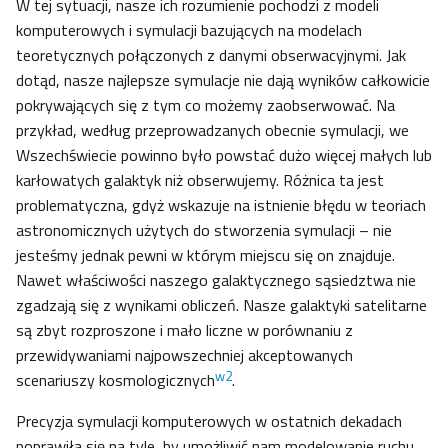
W tej sytuacji, nasze ich rozumienie pochodzi z modeli
komputerowych i symulacji bazujących na modelach
teoretycznych połączonych z danymi obserwacyjnymi. Jak
dotąd, nasze najlepsze symulacje nie dają wyników całkowicie
pokrywających się z tym co możemy zaobserwować. Na
przykład, według przeprowadzanych obecnie symulacji, we
Wszechświecie powinno było powstać dużo więcej małych lub
karłowatych galaktyk niż obserwujemy. Różnica ta jest
problematyczna, gdyż wskazuje na istnienie błędu w teoriach
astronomicznych użytych do stworzenia symulacji – nie
jesteśmy jednak pewni w którym miejscu się on znajduje.
Nawet właściwości naszego galaktycznego sąsiedztwa nie
zgadzają się z wynikami obliczeń. Nasze galaktyki satelitarne
są zbyt rozproszone i mało liczne w porównaniu z
przewidywaniami najpowszechniej akceptowanych
w2
scenariuszy kosmologicznych
.
Precyzja symulacji komputerowych w ostatnich dekadach
poprawiła się na tyle, by umożliwić nam modelowanie ruchu