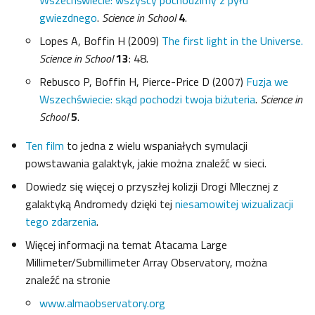
Wszechświecie: wszyscy pochodzimy z pyłu
gwiezdnego
.
Science in School
4
.
Lopes A, Boffin H (2009)
The first light in the Universe.
Science in School
13
: 48.
Rebusco P, Boffin H, Pierce-Price D (2007)
Fuzja we
Wszechświecie: skąd pochodzi twoja biżuteria
.
Science in
School
5
.
Ten film
to jedna z wielu wspaniałych symulacji
powstawania galaktyk, jakie można znaleźć w sieci.
Dowiedz się więcej o przyszłej kolizji Drogi Mlecznej z
galaktyką Andromedy dzięki tej
niesamowitej wizualizacji
tego zdarzenia
.
Więcej informacji na temat Atacama Large
Millimeter/Submillimeter Array Observatory, można
znaleźć na stronie
www.almaobservatory.org