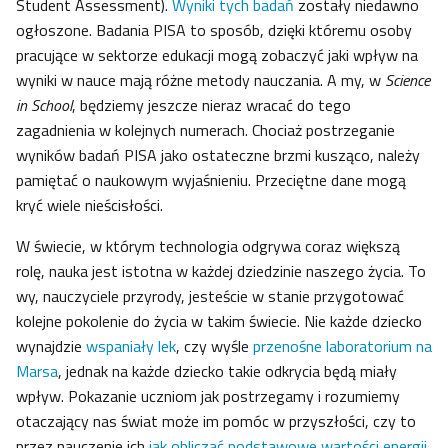
Student Assessment).
Wyniki tych badań
zostały niedawno
ogłoszone. Badania PISA to sposób, dzięki któremu osoby
pracujące w sektorze edukacji mogą zobaczyć jaki wpływ na
wyniki w nauce mają różne metody nauczania. A my, w
Science
in School
, będziemy jeszcze nieraz wracać do tego
zagadnienia w kolejnych numerach. Chociaż postrzeganie
wyników badań PISA jako ostateczne brzmi kusząco, należy
pamiętać o naukowym wyjaśnieniu. Przeciętne dane mogą
kryć wiele nieścisłości.
W świecie, w którym technologia odgrywa coraz większą
rolę, nauka jest istotna w każdej dziedzinie naszego życia. To
wy, nauczyciele przyrody, jesteście w stanie przygotować
kolejne pokolenie do życia w takim świecie. Nie każde dziecko
wynajdzie
wspaniały lek
, czy wyśle
przenośne laboratorium na
Marsa
, jednak na każde dziecko takie odkrycia będą miały
wpływ. Pokazanie uczniom jak postrzegamy i rozumiemy
otaczający nas świat może im pomóc w przyszłości, czy to
przez nauczenie ich
jak obliczać podstawowe wartości energii
,