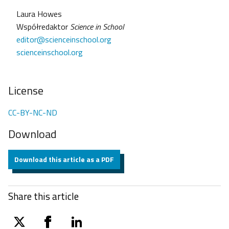
Laura Howes
Współredaktor
Science in School
editor@scienceinschool.org
scienceinschool.org
License
CC-BY-NC-ND
Download
Download this article as a PDF
Share this article
twitter
facebook
linkedin