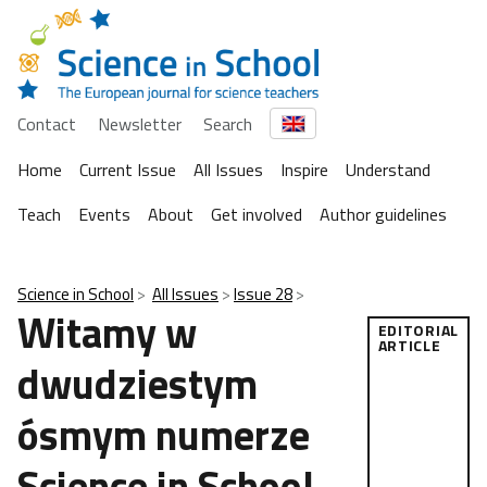
Contact
Newsletter
Search
Home
Current Issue
All Issues
Inspire
Understand
Teach
Events
About
Get involved
Author guidelines
Science in School
All Issues
Issue 28
Witamy w
EDITORIAL
ARTICLE
dwudziestym
ósmym numerze
Science in School