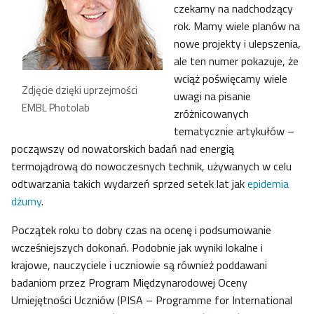
czekamy na nadchodzący
rok. Mamy wiele planów na
nowe projekty i ulepszenia,
ale ten numer pokazuje, że
wciąż poświęcamy wiele
Zdjęcie dzięki uprzejmości
uwagi na pisanie
EMBL Photolab
zróżnicowanych
tematycznie artykułów –
począwszy od nowatorskich badań nad energią
termojądrową do nowoczesnych technik, używanych w celu
odtwarzania takich wydarzeń sprzed setek lat jak
epidemia
dżumy
.
Początek roku to dobry czas na ocenę i podsumowanie
wcześniejszych dokonań. Podobnie jak wyniki lokalne i
krajowe, nauczyciele i uczniowie są również poddawani
badaniom przez Program Międzynarodowej Oceny
Umiejętności Uczniów (PISA – Programme for International