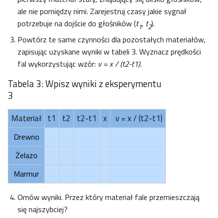
ale nie pomiędzy nimi. Zarejestruj czasy jakie sygnał
potrzebuje na dojście do głośników (
t
,
t
).
1
2
Powtórz te same czynności dla pozostałych materiałów,
zapisując uzyskane wyniki w tabeli 3. Wyznacz prędkości
fal wykorzystując wzór:
v = x / (t2-t1).
Tabela 3: Wpisz wyniki z eksperymentu
3
Materiał
t1
t2
t2-t1
x
v = x / (t2-t1)
Drewno
Żelazo
Marmur
Omów wyniki. Przez który materiał fale przemieszczają
się najszybciej?