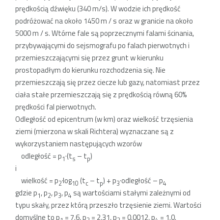
prędkością dźwięku (340 m/s). W wodzie ich prędkość
podróżować na około 1450 m / s oraz w granicie na około
5000 m / s. Wtórne fale są poprzecznymi falami ścinania,
przybywającymi do sejsmografu po falach pierwotnych i
przemieszczającymi się przez grunt w kierunku
prostopadłym do kierunku rozchodzenia się. Nie
przemieszczają się przez ciecze lub gazy, natomiast przez
ciała stałe przemieszczają się z prędkością równą 60%
prędkości fal pierwotnych.
Odległość od epicentrum (w km) oraz wielkość trzęsienia
ziemi (mierzona w skali Richtera) wyznaczane są z
wykorzystaniem następujących wzorów
odległość = p
·(t
– t
)
1
s
p
i
wielkość = p
·log
(t
– t
) + p
·odległość – p
2
10
c
p
3
4
gdzie p
, p
, p
, p
są wartościami stałymi zależnymi od
1
2
3
4
typu skały, przez którą przeszło trzęsienie ziemi. Wartości
domyślne to p
= 7.6, p
= 2.31, p
= 0.0012, p
= 1.0.