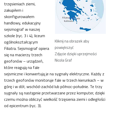
trzęsieniach ziemi,
zakupiłem i
skonfigurowałem
handlowy, edukacyjny
sejsmograf w naszej
szkole (ryc. 3 i 4), liceum
Kliknij na obrazek aby
ogólnokształcącym
powiększyć
Filiatra. Sejsmograf opiera
Zdjęcie dzięki uprzejmości
się na macierzy trzech
Nicola Graf
geofonów – urządzeń,
które reagują na fale
sejsmiczne i konwertują je na sygnały elektryczne. Każdy z
trzech geofonów monitoruje fale w trzech kierunkach – w
górę i w dół, wschód-zachód lub północ-południe. Te trzy
sygnały są następnie przetwarzane przez komputer, dzięki
czemu można obliczyć wielkość trzęsienia ziemi i odległości
od epicentrum (ryc. 3).