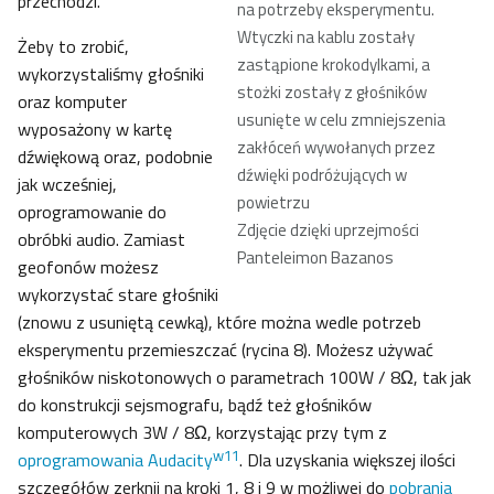
przechodzi.
na potrzeby eksperymentu.
Wtyczki na kablu zostały
Żeby to zrobić,
zastąpione krokodylkami, a
wykorzystaliśmy głośniki
stożki zostały z głośników
oraz komputer
usunięte w celu zmniejszenia
wyposażony w kartę
zakłóceń wywołanych przez
dźwiękową oraz, podobnie
dźwięki podróżujących w
jak wcześniej,
powietrzu
oprogramowanie do
Zdjęcie dzięki uprzejmości
obróbki audio. Zamiast
Panteleimon Bazanos
geofonów możesz
wykorzystać stare głośniki
(znowu z usuniętą cewką), które można wedle potrzeb
eksperymentu przemieszczać (rycina 8). Możesz używać
głośników niskotonowych o parametrach 100W / 8Ω, tak jak
do konstrukcji sejsmografu, bądź też głośników
komputerowych 3W / 8Ω, korzystając przy tym z
w11
oprogramowania Audacity
. Dla uzyskania większej ilości
szczegółów zerknij na kroki 1, 8 i 9 w możliwej do
pobrania