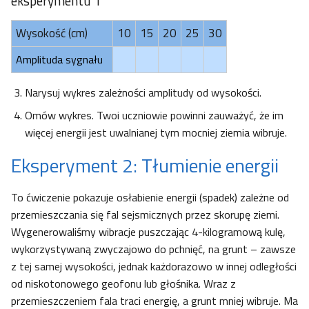
eksperymentu 1
Wysokość (cm)
10
15
20
25
30
Amplituda sygnału
Narysuj wykres zależności amplitudy od wysokości.
Omów wykres. Twoi uczniowie powinni zauważyć, że im
więcej energii jest uwalnianej tym mocniej ziemia wibruje.
Eksperyment 2: Tłumienie energii
To ćwiczenie pokazuje osłabienie energii (spadek) zależne od
przemieszczania się fal sejsmicznych przez skorupę ziemi.
Wygenerowaliśmy wibracje puszczając 4-kilogramową kulę,
wykorzystywaną zwyczajowo do pchnięć, na grunt – zawsze
z tej samej wysokości, jednak każdorazowo w innej odległości
od niskotonowego geofonu lub głośnika. Wraz z
przemieszczeniem fala traci energię, a grunt mniej wibruje. Ma