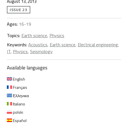
August 13, 2013
ISSUE 23
Ages:
16-19
Topics:
Earth science
,
Physics
Keywords:
Acoustics
,
Earth science
,
Electrical engineering
,
IT
,
Physics
,
Seismology
Available languages
English
Français
Ελληνικα
Italiano
polski
Español