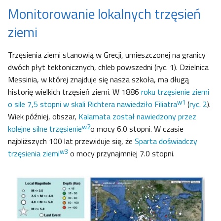
Monitorowanie lokalnych trzęsień
ziemi
Trzęsienia ziemi stanowią w Grecji, umieszczonej na granicy
dwóch płyt tektonicznych, chleb powszedni (ryc. 1). Dzielnica
Messinia, w której znajduje się nasza szkoła, ma długą
historię wielkich trzęsień ziemi. W 1886
roku trzęsienie ziemi
w1
o sile 7,5 stopni w skali Richtera nawiedziło Filiatra
(
ryc. 2
).
Wiek później, obszar,
Kalamata został nawiedzony przez
w2
kolejne silne trzęsienie
o mocy 6.0 stopni. W czasie
najbliższych 100 lat przewiduje się, że
Sparta doświadczy
w3
trzęsienia ziemi
o mocy przynajmniej 7.0 stopni.