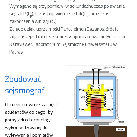
1
2
3
4
Wymagane są trzy pomiary (w sekundach): czas pojawienia
się fali P (t
), tczas pojawienia się fali (t
) oraz czas
p
s
zakończenia wibracji (t
)
c
Zdjęcie dzięki uprzejmości Panteleimon Bazanos; źródło
zdjęcia: Rejestrator sejsmiczny, oprogramowanie Helicorder i
Dataviewer, Laboratorium Sejsmiczne Uniwersytetu w
Patras
Zbudować
sejsmograf
Chciałem również zachęcić
studentów do tego, by
pomyśleli o technologii
wykorzystywanej do
wykrywania i pomiarów