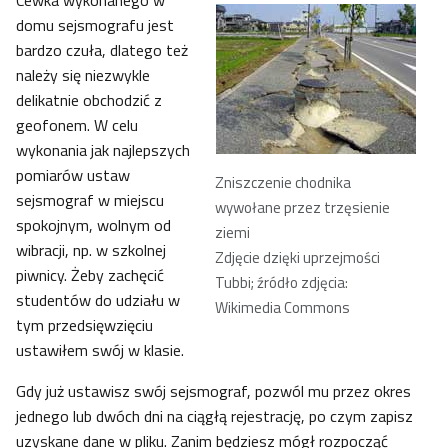
Cewka wykonanego w
domu sejsmografu jest
bardzo czuła, dlatego też
należy się niezwykle
delikatnie obchodzić z
geofonem. W celu
wykonania jak najlepszych
pomiarów ustaw
Zniszczenie chodnika
sejsmograf w miejscu
wywołane przez trzęsienie
spokojnym, wolnym od
ziemi
wibracji, np. w szkolnej
Zdjęcie dzięki uprzejmości
piwnicy. Żeby zachęcić
Tubbi; źródło zdjęcia:
studentów do udziału w
Wikimedia Commons
tym przedsięwzięciu
ustawiłem swój w klasie.
Gdy już ustawisz swój sejsmograf, pozwól mu przez okres
jednego lub dwóch dni na ciągłą rejestrację, po czym zapisz
uzyskane dane w pliku. Zanim będziesz mógł rozpocząć