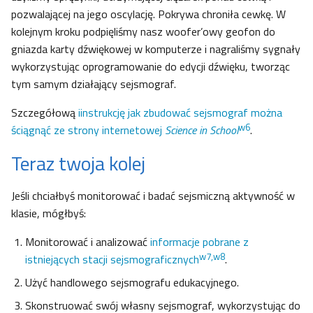
pozwalającej na jego oscylację. Pokrywa chroniła cewkę. W
kolejnym kroku podpięliśmy nasz woofer’owy geofon do
gniazda karty dźwiękowej w komputerze i nagraliśmy sygnały
wykorzystując oprogramowanie do edycji dźwięku, tworząc
tym samym działający sejsmograf.
Szczegółową
iinstrukcję jak zbudować sejsmograf można
w6
ściągnąć ze strony internetowej
Science in School
.
Teraz twoja kolej
Jeśli chciałbyś monitorować i badać sejsmiczną aktywność w
klasie, mógłbyś:
Monitorować i analizować
informacje pobrane z
w7,w8
istniejących stacji sejsmograficznych
.
Użyć handlowego sejsmografu edukacyjnego.
Skonstruować swój własny sejsmograf, wykorzystując do