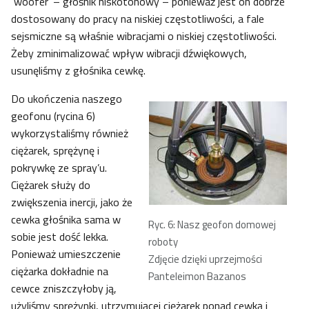
‘woofer’ – głośnik niskotonowy – ponieważ jest on dobrze
dostosowany do pracy na niskiej częstotliwości, a fale
sejsmiczne są właśnie wibracjami o niskiej częstotliwości.
Żeby zminimalizować wpływ wibracji dźwiękowych,
usunęliśmy z głośnika cewkę.
Do ukończenia naszego
geofonu (rycina 6)
wykorzystaliśmy również
ciężarek, sprężynę i
pokrywkę ze spray’u.
Ciężarek służy do
zwiększenia inercji, jako że
cewka głośnika sama w
Ryc. 6: Nasz geofon domowej
sobie jest dość lekka.
roboty
Ponieważ umieszczenie
Zdjęcie dzięki uprzejmości
ciężarka dokładnie na
Panteleimon Bazanos
cewce zniszczyłoby ją,
użyliśmy sprężynki, utrzymującej ciężarek ponad cewką i