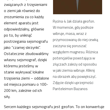
związanych z trzęsieniami
o ziemi jak również do
zrozumienia za co każdy
Rycina 4: Jak działa geofon.
element aparatu jest
W momencie, gdy podłoże
odpowiedzialny, głównie
wibruje, masa, wraz z
po to, by uniknąć
przymocowaną do niej cewką
postrzegania sejsmografu
zaczyna się poruszać
jako “czarnej skrzynki”.
względem magnesu. Różnica
Ostatecznie zbudowaliśmy
potencjałów powstająca w
własny sejsmograf, dzięki
złączach zależy od sposobu
któremu jesteśmy w
w jaki ziemia wibruje. Kliknij
stanie wykrywać lokalne
na obrazek aby powiększyć.
trzęsienia ziemi – oddalone
Zdjęcie dzięki uprzejmości
od miejsca pomiaru o 100-
Panteleimon Bazanos
200 km, zależnie od ich
siły.
Sercem każdego sejsmografu jest geofon. To on konwertuje