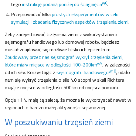
w6
tego
instrukcję podaną poniżej do ściagnięcia
.
Przeprowadzić kilka
prostych eksperymentów w celu
symulacji i zbadania fizycznych aspektów trzęsienia ziemi
.
Żeby zarejestrować trzęsienia ziemi z wykorzystaniem
sejsmografu handlowego lub domowej roboty, będziesz
musiał znajdować się możliwie blisko ich epicentrum.
Zbudowany przez nas sejsmograf wykrył trzęsienia ziemi,
w9
które miały miejsce w odległości 100-200km
, w zależności
w10
od ich siły. Korzystając z
sejsmografu handlowego
, udało
nam się wykryć trzęsienia o sile 4.0 stopni w skali Richtera
mające miejsce w odległości 500km od miejsca pomiaru.
Opcje 1 i 4, mają tę zaletę, że można je wykorzystać nawet w
regionach o bardzo małej aktywności sejsmicznej.
W poszukiwaniu trzęsień ziemi