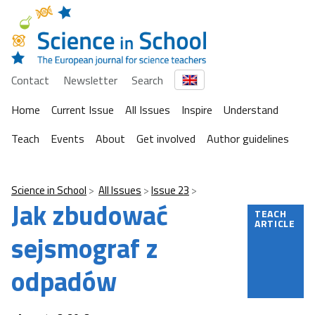
Contact
Newsletter
Search
Home
Current Issue
All Issues
Inspire
Understand
Teach
Events
About
Get involved
Author guidelines
Science in School
All Issues
Issue 23
Jak zbudować
TEACH
ARTICLE
sejsmograf z
odpadów