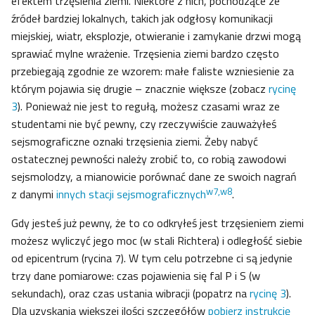
efektem trzęsienia ziemi. Niektóre z nich, pochodzące ze
źródeł bardziej lokalnych, takich jak odgłosy komunikacji
miejskiej, wiatr, eksplozje, otwieranie i zamykanie drzwi mogą
sprawiać mylne wrażenie. Trzęsienia ziemi bardzo często
przebiegają zgodnie ze wzorem: małe faliste wzniesienie za
którym pojawia się drugie – znacznie większe (zobacz
rycinę
3
). Ponieważ nie jest to regułą, możesz czasami wraz ze
studentami nie być pewny, czy rzeczywiście zauważyłeś
sejsmograficzne oznaki trzęsienia ziemi. Żeby nabyć
ostatecznej pewności należy zrobić to, co robią zawodowi
sejsmolodzy, a mianowicie porównać dane ze swoich nagrań
w7,w8
z danymi
innych stacji sejsmograficznych
.
Gdy jesteś już pewny, że to co odkryłeś jest trzęsieniem ziemi
możesz wyliczyć jego moc (w stali Richtera) i odległość siebie
od epicentrum (rycina 7). W tym celu potrzebne ci są jedynie
trzy dane pomiarowe: czas pojawienia się fal P i S (w
sekundach), oraz czas ustania wibracji (popatrz na
rycinę 3
).
Dla uzyskania większej ilości szczegółów
pobierz instrukcję