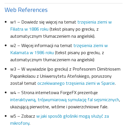
Web References
w1 – Dowiedz się więcej na temat
trzęsienia ziemi w
Filiatra w 1886 roku
(tekst pisany po grecku, z
automatycznym tłumaczeniem na angielski).
w2 – Więcej informacji na temat
trzęsienia ziemi w
Kalamata w 1986 roku
(tekst pisany po grecku, z
automatycznym tłumaczeniem na angielski)
w3 – W wywiadzie (po grecku) z Profesorem Dimitriosem
Papanikolaou z Uniwersytetu Ateńskiego, poruszony
został temat
oczekiwanego trzęsienia ziemi w Sparcie
.
w4 – Strona internetowa ForgeFX prezentuje
interaktywną, trójwymiarową symulację fal sejsmicznych
,
ukazującą pierwotne, wtórne i powierzchniowe fale.
w5 – Zobacz
w jaki sposób głośniki mogą służyć za
mikrofony
.