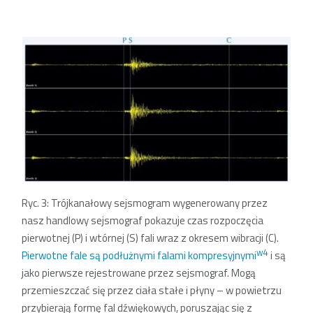
Ryc. 3: Trójkanałowy sejsmogram wygenerowany przez
nasz handlowy sejsmograf pokazuje czas rozpoczęcia
pierwotnej (P) i wtórnej (S) fali wraz z okresem wibracji (C).
w4
Pierwotne fale są podłużnymi falami kompresyjnymi
i są
jako pierwsze rejestrowane przez sejsmograf. Mogą
przemieszczać się przez ciała stałe i płyny – w powietrzu
przybierają formę fal dźwiękowych, poruszając się z