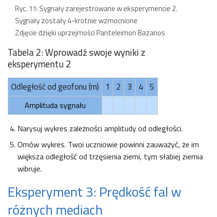
Ryc. 11: Sygnały zarejestrowane w eksperymencie 2.
Sygnały zostały 4-krotnie wzmocnione
Zdjęcie dzięki uprzejmości Panteleimon Bazanos
Tabela 2: Wprowadź swoje wyniki z
eksperymentu 2
Odległość od geofonu (m)
1
2
3
4
5
Amplituda sygnału
Narysuj wykres zależności amplitudy od odległości.
Omów wykres. Twoi uczniowie powinni zauważyć, że im
większa odległość od trzęsienia ziemi, tym słabiej ziemia
wibruje.
Eksperyment 3: Prędkość fal w
różnych mediach