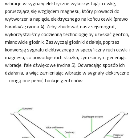
wibracje w sygnały elektryczne wykorzystując cewkę,
poruszającą się względem magnesu, który prowadzi do
wytworzenia napięcia elektrycznego na końcu cewki (prawo
Faraday’a; rycina 4). Żeby zbudować nasz sejsmograf,
wykorzystaliśmy codzienną technologię by uzyskać geofon,
mianowicie głośnik. Zazwyczaj głośniki działają poprzez
konwersję sygnału elektrycznego w specyficzny ruch cewki i
magnesu, co powoduje ruch stożka, tym samym generując
wibracje: fale dźwiękowe (rycina 5). Odwracając sposób ich
działania, a więc zamieniając wibracje w sygnały elektryczne
– mogą one pełnić funkcje geofonów.