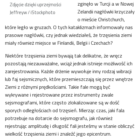
zginęło w Turcji a w Nowej
Zdjęcie dzięki uprzejmości
Zelandii nagłówki krzyczały
Jeffreyw / iStockphoto
o mieście Christchurch,
które legło w gruzach. O tych kataklizmach informowały nas
prasowe nagłówki, czy jednak wiedziałeś, że trzęsienia ziemi
miały również miejsce w Finlandii, Belgii i Czechach?
Niektóre trzęsienia ziemi bywają tak delikatne, że wręcz
pozostają niezauważalne, wciąż jednak istnieje możliwość ich
zarejestrowania. Każde drżenie wywołuje inny rodzaj wibracji
lub faj sejsmicznych, które przemieszczają się przez wnętrze
Ziemi z różnymi prędkościami. Takie fale mogą być
wykrywane i rejestrowane przez instrumenty zwale
sejsmografami, które często zlokalizowane są w dość
sporych odległościach od trzęsień. Mierząc czas, jaki fala
potrzebuje na dotarcie do sejsmografu, jak również
rejestrując amplitudę i długość fali jesteśmy w stanie obliczyć
wielkość trzęsienia ziemi i znaleźć jego epicentrum.