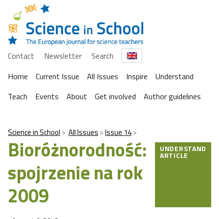
Contact
Newsletter
Search
Home
Current Issue
All Issues
Inspire
Understand
Teach
Events
About
Get involved
Author guidelines
Science in School
All Issues
Issue 14
Bioróżnorodność:
UNDERSTAND
ARTICLE
spojrzenie na rok
2009