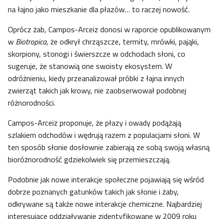
na łajno jako mieszkanie dla płazów… to raczej nowość.
Oprócz żab, Campos-Arceiz donosi w raporcie opublikowanym
w
Biotropica
, że odkrył chrząszcze, termity, mrówki, pająki,
skorpiony, stonogi i świerszcze w odchodach słoni, co
sugeruje, że stanowią one swoisty ekosystem. W
odróżnieniu, kiedy przeanalizował próbki z łajna innych
zwierząt takich jak krowy, nie zaobserwował podobnej
różnorodności.
Campos-Arceiz proponuje, że płazy i owady podążają
szlakiem odchodów i wędrują razem z populacjami słoni. W
ten sposób słonie dosłownie zabierają ze sobą swoją własną
bioróżnorodność gdziekolwiek się przemieszczają.
Podobnie jak nowe interakcje społeczne pojawiają się wśród
dobrze poznanych gatunków takich jak słonie i żaby,
odkrywane są także nowe interakcje chemiczne. Najbardziej
interesujące oddziaływanie zidentyfikowane w 2009 roku