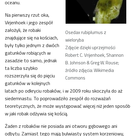
oceanu.
Na pierwszy rzut oka,
Virjenhoek i jego zespół
założyli, że robaki
Osedax rubiplumus z
znajdujące się na kościach,
wieloryba
były tylko jednym z dwóch
Zdjęcie dzięki uprzejmości
gatunków robiących w
Robert C. Vrijenhoek, Shannon
zasadzie to samo, jednak
B. Johnson & Greg W. Rouse;
ta liczba szybko
źródło zdjęcia: Wikimedia
rozszerzyła się do pięciu
Commons
gatunków w kolejnych
latach po odkryciu robaków, i w 2009 roku skoczyła do aż
siedemnastu. To poprowadziło zespół do rozważań
teoretycznych, że może występować więcej niż jeden sposób
w jaki robak odżywia się kością.
Żaden z robaków nie posiada ani otworu gębowego ani
odbytu. Zamiast tego mają bulwiasty system korzeniowy,