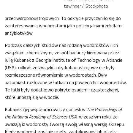
tswinner / iStockphoto
przeciwdrobnoustrojowych. To odkrycie przyczyniło się do
zainteresowania wodorostami jako potencjalnymi źródłami
antybiotyków.
Podczas dalszych studiów nad rodziną wodorostów i ich
związkami chemicznymi, zespół badaczy kierowany przez
Julię Kubanek z Georgia Institute of Technology w Atlancie
(USA), odkrył, że związki antydrobnoustrojowe nie były
rozmieszczone równomiernie w wodorostach. Były
natomiast rozłożone w łatkach na powierzchni wodorostów.
Te łatki były dodatkowo pokryte osadem i cząsteczkami,
które unoszą się w wodzie.
Kubanek i jej współpracownicy donieśli w
The Proceedings of
the National Academy of Sciences USA
, w zeszłym roku, że
uważają iż wodorosty tworzą swoją własną wersję skrzepu.
Kiedy wodorost zostaje ucięty, zaatakowany lub otarty,