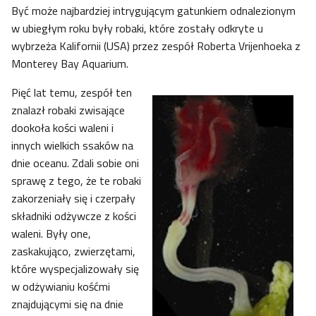
Być może najbardziej intrygującym gatunkiem odnalezionym
w ubiegłym roku były robaki, które zostały odkryte u
wybrzeża Kalifornii (USA) przez zespół Roberta Vrijenhoeka z
Monterey Bay Aquarium.
Pięć lat temu, zespół ten
znalazł robaki zwisające
dookoła kości waleni i
innych wielkich ssaków na
dnie oceanu. Zdali sobie oni
sprawę z tego, że te robaki
zakorzeniały się i czerpały
składniki odżywcze z kości
waleni. Były one,
zaskakująco, zwierzętami,
które wyspecjalizowały się
w odżywianiu kośćmi
znajdującymi się na dnie