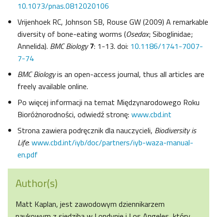
10.1073/pnas.0812020106
Vrijenhoek RC, Johnson SB, Rouse GW (2009) A remarkable
diversity of bone-eating worms (
Osedax
; Siboglinidae;
Annelida).
BMC Biology
7
: 1-13. doi:
10.1186/1741-7007-
7-74
BMC Biology
is an open-access journal, thus all articles are
freely available online.
Po więcej informacji na temat Międzynarodowego Roku
Bioróżnorodności, odwiedź stronę:
www.cbd.int
Strona zawiera podręcznik dla nauczycieli,
Biodiversity is
Life
:
www.cbd.int/iyb/doc/partners/iyb-waza-manual-
en.pdf
Author(s)
Matt Kaplan, jest zawodowym dziennikarzem
naukowym z siedzibą w Londynie i Los Angeles, który