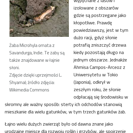
wypychane z lasów i
izolowane z obszarów
gdzie są postrzegane jako
kłopotliwe. Prawdę
powiedziawszy, jest w tym
dużo racji, gdyż słonie
potrafią zniszczyć drzewa
Żaba Microhyla ornata z
kiedy pozostają długo na
Savandurga, Indie. Te żaby są
jednym obszarze. Jednakże
także znajdowane w łajnie
Ahmisa Campos-Arceoz z
słoni.
Uniwersytetu w Tokio
Zdjęcie dzięki uprzejmości L.
(Japonia), odkrył w
Shyamal; źródło zdjęcia:
zeszłym roku, że słonie
Wikimedia Commons
odpłacają się środowisku w
skromny ale ważny sposób: sterty ich odchodów stanowią
mieszkanie dla wielu gatunków, w tym trzech gatunków żab.
Łajno wielu dużych zwierząt było od dawna znane jako
urodzajne miejsce dla rozwoju roślin i grzybów, ale spojrzenie