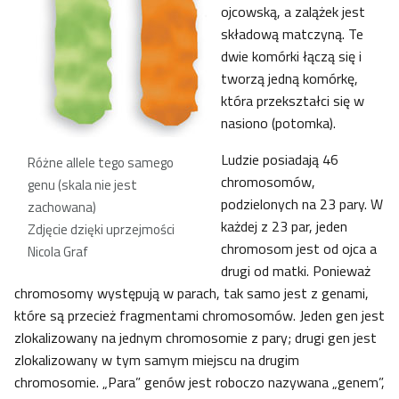
ojcowską, a zalążek jest
składową matczyną. Te
dwie komórki łączą się i
tworzą jedną komórkę,
która przekształci się w
nasiono (potomka).
Ludzie posiadają 46
Różne allele tego samego
chromosomów,
genu (skala nie jest
podzielonych na 23 pary. W
zachowana)
każdej z 23 par, jeden
Zdjęcie dzięki uprzejmości
chromosom jest od ojca a
Nicola Graf
drugi od matki. Ponieważ
chromosomy występują w parach, tak samo jest z genami,
które są przecież fragmentami chromosomów. Jeden gen jest
zlokalizowany na jednym chromosomie z pary; drugi gen jest
zlokalizowany w tym samym miejscu na drugim
chromosomie. „Para” genów jest roboczo nazywana „genem”,