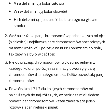
A i a determinują kolor tułowia
W i w determinują kolor skrzydeł
H i h determinują obecność lub brak rogu na głowie
smoka.
Weź najdłuższą parę chromosomów pochodzących od ojca
(niebieskie) i najdłuższą parę chromosomów pochodzących
od matki (różowe) i połóż je na biurku obrazkiem do dołu,
tak żeby nie było widać liter.
Nie odwracając chromosomów, wylosuj po jednym z
każdego koloru i połóż je razem, aby utworzyły parę
chromosomów dla małego smoka. Odłóż pozostałą parę
chromosomów.
Powtórz kroki 2 i 3 dla kolejnych chromosomów od
najdłuższych do najkrótszych, aż będziesz miał siedem
nowych par chromosomów, każda zawierająca jeden
różowy i jeden niebieski pasek.