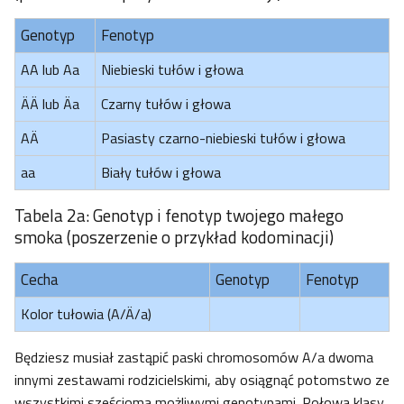
Genotyp
Fenotyp
AA lub Aa
Niebieski tułów i głowa
ÄÄ lub Äa
Czarny tułów i głowa
AÄ
Pasiasty czarno-niebieski tułów i głowa
aa
Biały tułów i głowa
Tabela 2a: Genotyp i fenotyp twojego małego
smoka (poszerzenie o przykład kodominacji)
Cecha
Genotyp
Fenotyp
Kolor tułowia (A/Ä/a)
Będziesz musiał zastąpić paski chromosomów A/a dwoma
innymi zestawami rodzicielskimi, aby osiągnąć potomstwo ze
wszystkimi sześcioma możliwymi genotypami. Połowa klasy