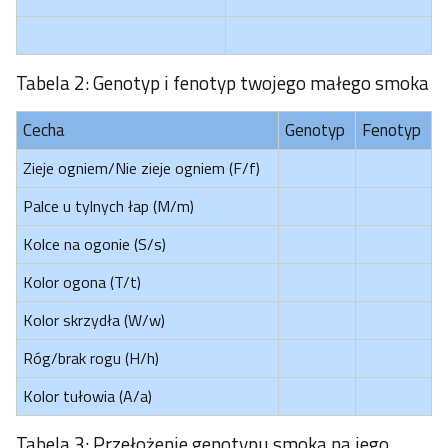
Tabela 2: Genotyp i fenotyp twojego małego smoka
Cecha
Genotyp
Fenotyp
Zieje ogniem/Nie zieje ogniem (F/f)
Palce u tylnych łap (M/m)
Kolce na ogonie (S/s)
Kolor ogona (T/t)
Kolor skrzydła (W/w)
Róg/brak rogu (H/h)
Kolor tułowia (A/a)
Tabela 3: Przełożenie genotypu smoka na jego