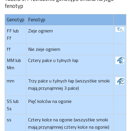
fenotyp
Genotyp
Fenotyp
FF lub
Zieje ogniem
Ff
ff
Nie zieje ogniem
MM lub
Cztery palce u tylnych łap
Mm
mm
Trzy palce u tylnych łap (wszystkie smoki
mają przynajmniej 3 palce)
SS lub
Pięć kolców na ogonie
Ss
ss
Cztery kolce na ogonie (wszystkie smoki
mają przynajmniej cztery kolce na ogonie)