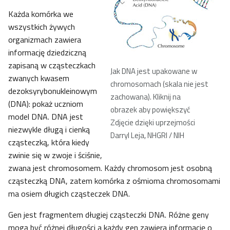
Każda komórka we
wszystkich żywych
organizmach zawiera
informację dziedziczną
zapisaną w cząsteczkach
Jak DNA jest upakowane w
zwanych kwasem
chromosomach (skala nie jest
dezoksyrybonukleinowym
zachowana). Kliknij na
(DNA): pokaż uczniom
obrazek aby powiększyć
model DNA. DNA jest
Zdjęcie dzięki uprzejmości
niezwykle długą i cienką
Darryl Leja, NHGRI / NIH
cząsteczką, która kiedy
zwinie się w zwoje i ściśnie,
zwana jest chromosomem. Każdy chromosom jest osobną
cząsteczką DNA, zatem komórka z ośmioma chromosomami
ma osiem długich cząsteczek DNA.
Gen jest fragmentem długiej cząsteczki DNA. Różne geny
mogą być różnej długości a każdy gen zawiera informację o