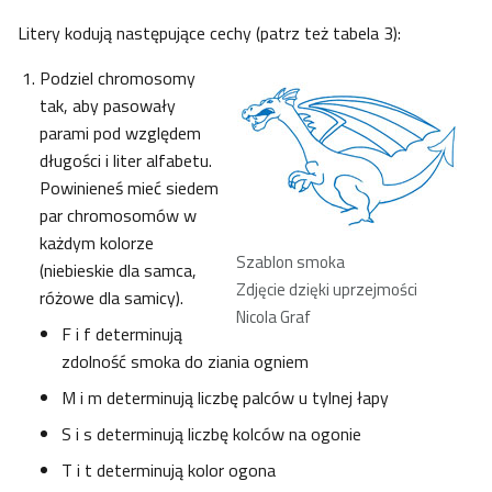
Litery kodują następujące cechy (patrz też tabela 3):
Podziel chromosomy
tak, aby pasowały
parami pod względem
długości i liter alfabetu.
Powinieneś mieć siedem
par chromosomów w
każdym kolorze
Szablon smoka
(niebieskie dla samca,
Zdjęcie dzięki uprzejmości
różowe dla samicy).
Nicola Graf
F i f determinują
zdolność smoka do ziania ogniem
M i m determinują liczbę palców u tylnej łapy
S i s determinują liczbę kolców na ogonie
T i t determinują kolor ogona