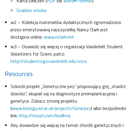
Karta ćwiczeń (
PDF
lub
Word® format
)
Szablon smoka
w2 – Kolekcja materiałów dydaktycznych zgromadzona
przez emerytowaną nauczycielkę Nancy Clark jest
dostępna online:
www.nclark.net
w3 – Dowiedz się więcej o organizacji Vanderbilt Student
Volunteers for Scienc patrz:
http://studentorgs.vanderbilt.edu/vsvs
Resources
Szkocki projekt „Genetyczne jury” proponujący grę „stwórz
dziecko”, skupiał się na diagnostyce preimplantacyjnej i
genetyce. Zobacz stronę projektu
(
www.biology.ed.ac.uk/projects/GeneJury
) albo bezpośredni
link:
http://tinyurl.com/6edlhnq
Aby dowiedzie się więcej na temat chorób genetycznych i