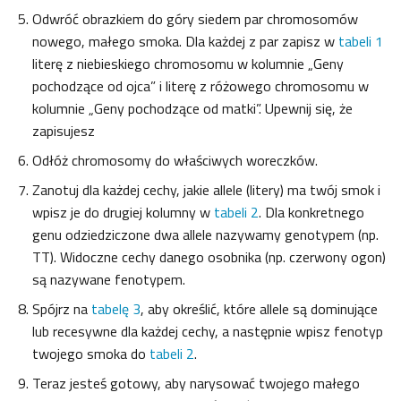
Odwróć obrazkiem do góry siedem par chromosomów
nowego, małego smoka. Dla każdej z par zapisz w
tabeli 1
literę z niebieskiego chromosomu w kolumnie „Geny
pochodzące od ojca” i literę z różowego chromosomu w
kolumnie „Geny pochodzące od matki”. Upewnij się, że
zapisujesz
Odłóż chromosomy do właściwych woreczków.
Zanotuj dla każdej cechy, jakie allele (litery) ma twój smok i
wpisz je do drugiej kolumny w
tabeli 2
. Dla konkretnego
genu odziedziczone dwa allele nazywamy genotypem (np.
TT). Widoczne cechy danego osobnika (np. czerwony ogon)
są nazywane fenotypem.
Spójrz na
tabelę 3
, aby określić, które allele są dominujące
lub recesywne dla każdej cechy, a następnie wpisz fenotyp
twojego smoka do
tabeli 2
.
Teraz jesteś gotowy, aby narysować twojego małego