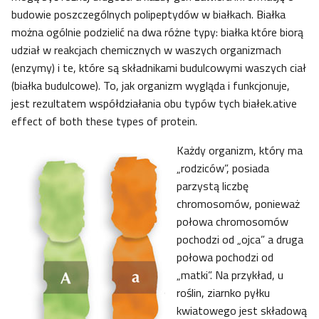
budowie poszczególnych polipeptydów w białkach. Białka
można ogólnie podzielić na dwa różne typy: białka które biorą
udział w reakcjach chemicznych w waszych organizmach
(enzymy) i te, które są składnikami budulcowymi waszych ciał
(białka budulcowe). To, jak organizm wygląda i funkcjonuje,
jest rezultatem współdziałania obu typów tych białek.ative
effect of both these types of protein.
Każdy organizm, który ma
„rodziców”, posiada
parzystą liczbę
chromosomów, ponieważ
połowa chromosomów
pochodzi od „ojca” a druga
połowa pochodzi od
„matki”. Na przykład, u
roślin, ziarnko pyłku
kwiatowego jest składową