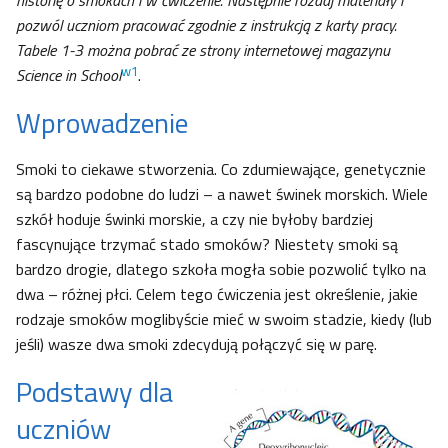
historię o smokach i w ćwiczenie. Następnie rozdaj materiały i
pozwól uczniom pracować zgodnie z instrukcją z karty pracy.
Tabele 1-3 można pobrać ze strony internetowej magazynu
w1
Science in School
.
Wprowadzenie
Smoki to ciekawe stworzenia. Co zdumiewające, genetycznie
są bardzo podobne do ludzi – a nawet świnek morskich. Wiele
szkół hoduje świnki morskie, a czy nie byłoby bardziej
fascynujące trzymać stado smoków? Niestety smoki są
bardzo drogie, dlatego szkoła mogła sobie pozwolić tylko na
dwa – różnej płci. Celem tego ćwiczenia jest określenie, jakie
rodzaje smoków moglibyście mieć w swoim stadzie, kiedy (lub
jeśli) wasze dwa smoki zdecydują połączyć się w parę.
Podstawy dla
uczniów