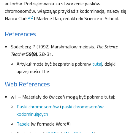
autorów. Podziękowania za stworzenie pasków
chromosomów, włączając przykład z kodominacją, należy się
w2
Nancy Clark
I Marlene Rau, redaktorki Science in School.
References
Soderberg P (1992) Marshmallow meiosis.
The Science
Teacher
59(8)
: 28-31.
Artykuł może być bezpłatnie pobrany
tutaj
, dzięki
uprzejmości The
Web References
w1 – Materiały do ćwiczeń mogą być pobrane tutaj:
Paski chromosomów
i
paski chromosomów
kodominujących
Tabele
(w formacie Word®)