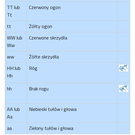
TT lub
Czerwony ogon
Tt
tt
Żółty ogon
WW lub
Czerwone skrzydła
Ww
ww
Żółte skrzydła
HH lub
Róg
Hh
hh
Brak rogu
AA lub
Niebieski tułów i głowa
Aa
aa
Zielony tułów i głowa