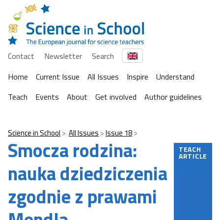
Contact
Newsletter
Search
Home
Current Issue
All Issues
Inspire
Understand
Teach
Events
About
Get involved
Author guidelines
Science in School
All Issues
Issue 18
Smocza rodzina:
TEACH
ARTICLE
nauka dziedziczenia
zgodnie z prawami
Mendla