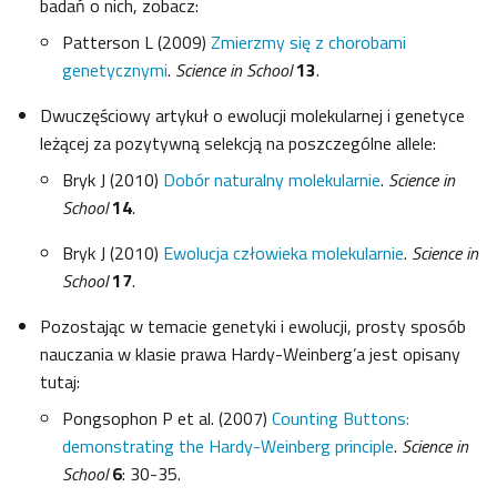
badań o nich, zobacz:
Patterson L (2009)
Zmierzmy się z chorobami
genetycznymi
.
Science in School
13
.
Dwuczęściowy artykuł o ewolucji molekularnej i genetyce
leżącej za pozytywną selekcją na poszczególne allele:
Bryk J (2010)
Dobór naturalny molekularnie
.
Science in
School
14
.
Bryk J (2010)
Ewolucja człowieka molekularnie
.
Science in
School
17
.
Pozostając w temacie genetyki i ewolucji, prosty sposób
nauczania w klasie prawa Hardy-Weinberg’a jest opisany
tutaj:
Pongsophon P et al. (2007)
Counting Buttons:
demonstrating the Hardy-Weinberg principle
.
Science in
School
6
: 30-35.