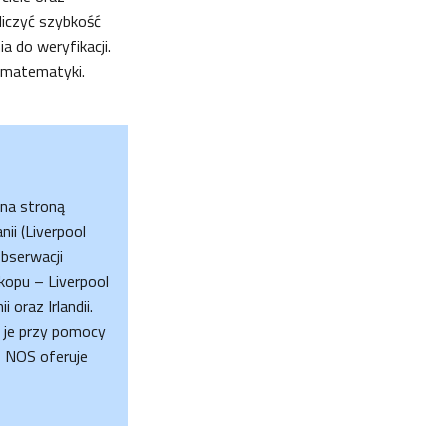
liczyć szybkość
ia do weryfikacji.
i matematyki.
na stroną
ii (Liverpool
bserwacji
opu – Liverpool
oraz Irlandii.
ą je przy pomocy
 NOS oferuje