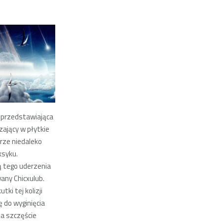
 przedstawiająca
zający w płytkie
rze niedaleko
syku.
ą tego uderzenia
wany Chicxulub.
tki tej kolizji
ę do wyginięcia
a szczęście