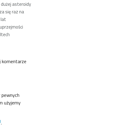
 dużej asteroidy
za się raz na
 lat
 uprzejmości
ltech
j komentarze
w pewnych
ym użyjemy
3
.