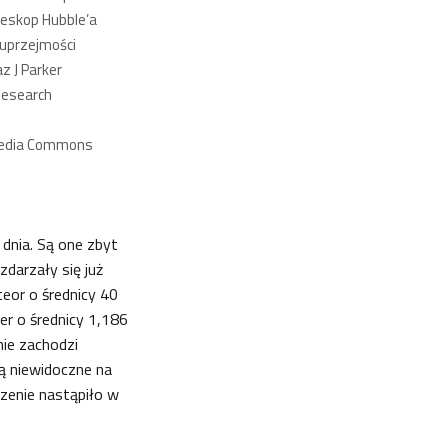
leskop Hubble’a
 uprzejmości
z J Parker
Research
media Commons
dnia. Są one zbyt
darzały się już
teor o średnicy 40
er o średnicy 1,186
nie zachodzi
są niewidoczne na
rzenie nastąpiło w