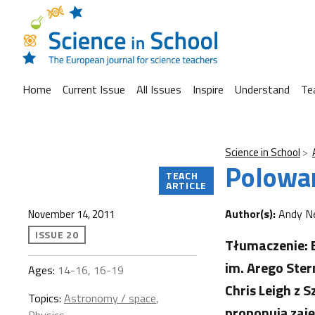
Home
Current Issue
All Issues
Inspire
Understand
Te
Science in School
Polowan
TEACH
ARTICLE
Author(s):
Andy Ne
November 14, 2011
ISSUE 20
Tłumaczenie: 
im. Arego Ster
Ages:
14-16, 16-19
Chris Leigh z
Topics:
Astronomy / space
,
proponują zaję