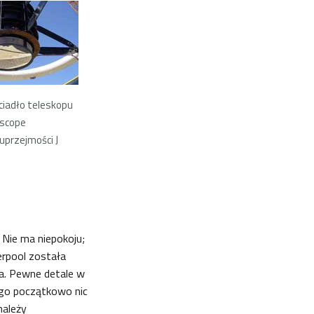
ciadło teleskopu
escope
 uprzejmości J
 Nie ma niepokoju;
erpool została
ia. Pewne detale w
ego początkowo nic
należy