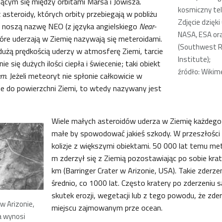
ącym się między orbitami Marsa i Jowisza.
kosmiczny te
 asteroidy, których orbity przebiegają w pobliżu
Zdjęcie dzięki
e noszą nazwę NEO (z języka angielskiego
Near-
NASA, ESA ora
które uderzają w Ziemię nazywają się meteroidami.
(Southwest 
 dużą prędkością uderzy w atmosferę Ziemi, tarcie
Institute);
e się dużych ilości ciepła i świecenie; taki obiekt
źródło: Wiki
em
. Jeżeli meteoryt nie spłonie całkowicie w
e do powierzchni Ziemi, to wtedy nazywany jest
Wiele małych asteroidów uderza w Ziemię każdego 
małe by spowodować jakieś szkody. W przeszłości z
kolizje z większymi obiektami. 50 000 lat temu me
m zderzył się z Ziemią pozostawiając po sobie krat
km (Barringer Crater w Arizonie, USA). Takie zderze
średnio, co 1000 lat. Często kratery po zderzeniu 
skutek erozji, wegetacji lub z tego powodu, że zde
w Arizonie,
miejscu zajmowanym prze ocean.
a wynosi