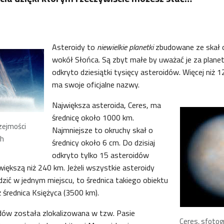
Asteroidy to
niewielkie planetki
zbudowane ze skał o
wokół Słońca. Są zbyt małe by uważać je za planety
odkryto dziesiątki tysięcy asteroidów. Więcej niż 
ma swoje oficjalne nazwy.
Największa asteroida, Ceres, ma
średnicę około 1000 km.
rzejmości
Najmniejsze to okruchy skał o
ch
średnicy około 6 cm. Do dzisiaj
odkryto tylko 15 asteroidów
większą niż 240 km. Jeżeli wszystkie asteroidy
zić w jednym miejscu, to średnica takiego obiektu
ż średnica Księżyca (3500 km).
dów została zlokalizowana w tzw. Pasie
Ceres, sfoto