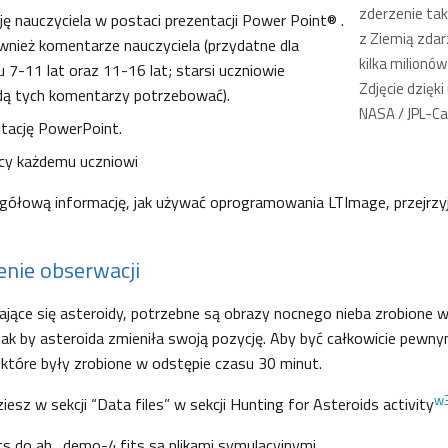
zderzenie tak
ję nauczyciela w postaci prezentacji Power Point® .
z Ziemią zdar
nież komentarze nauczyciela (przydatne dla
kilka milionów
 7-11 lat oraz 11-16 lat; starsi uczniowie
Zdjęcie dzięki
dą tych komentarzy potrzebować).
NASA / JPL-Ca
tację PowerPoint.
acy każdemu uczniowi
gółową informację, jak używać oprogramowania LTImage, przejrzy
nie obserwacji
jące się asteroidy, potrzebne są obrazy nocnego nieba zrobione 
ak by asteroida zmieniła swoją pozycję. Aby być całkowicie pewn
które były zrobione w odstępie czasu 30 minut.
w
iesz w sekcji “Data files” w sekcji Hunting for Asteroids activity
ts do ah_demo-4.fits są plikami symulacyjnymi,