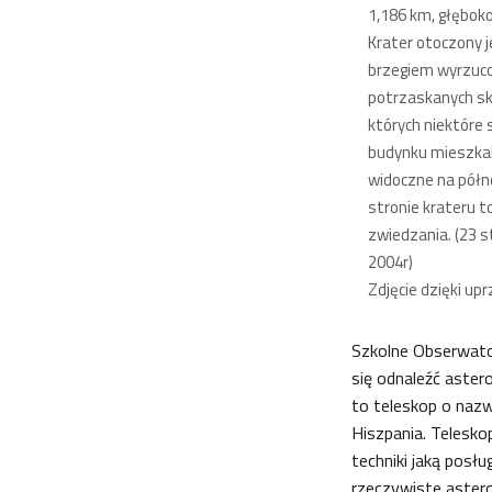
1,186 km, głębok
Krater otoczony 
brzegiem wyrzuco
potrzaskanych sk
których niektóre 
budynku mieszkal
widoczne na półn
stronie krateru 
zwiedzania. (23 s
2004r)
Zdjęcie dzięki up
Szkolne Obserwato
się odnaleźć aster
to teleskop o naz
Hiszpania. Telesko
techniki jaką posł
rzeczywiste astero