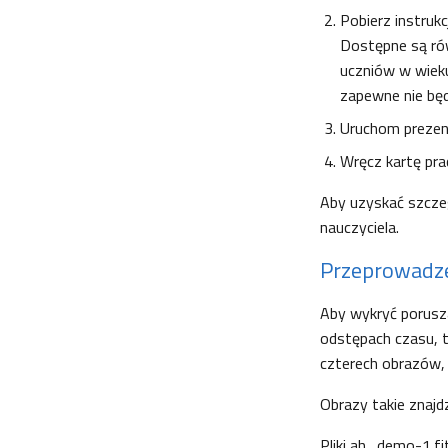
Pobierz instrukc
Dostępne są rów
uczniów w wieku
zapewne nie bę
Uruchom prezen
Wręcz kartę pr
Aby uzyskać szcze
nauczyciela.
Przeprowadze
Aby wykryć porusza
odstępach czasu, t
czterech obrazów, 
Obrazy takie znajdz
Pliki ah_demo-1.fi