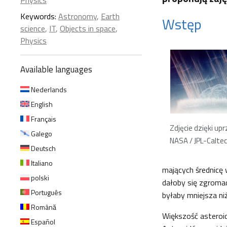
Physics
Keywords:
Astronomy
,
Earth
Wstęp
science
,
IT
,
Objects in space
,
Physics
Available languages
Nederlands
English
Français
Zdjęcie dzięki up
Galego
NASA / JPL-Calte
Deutsch
Italiano
mających średnicę 
polski
dałoby się zgromad
Português
byłaby mniejsza ni
Română
Większość asteroi
Español