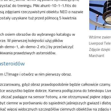
zystać do treningu. Pliki ahunt-10-1-1.fits do
 są zdjęciami rzeczywistymi obiektu NEO o nazwie
ostały uzyskane tuż przed północą 5 kwietnia
ich osiem obrazów do wybranego katalogu w
Wtórne zwier
e. W pierwszej kolejności użyj plików
Liverpool Tel
(ah-demo-1, ah-demo-2 etc.) by przećwiczyć
Zdjęcie dzięki
ukiwania prawdziwych asteroidów.
Marchant
asteroidów
m LTImage i otwórz w nim pierwszy obraz.
zczarowany, gdyż obraz prawdopodobnie będzie całkowicie czarny.
ótce wszystko będzie dobrze. Kamera podłączona do teleskopu Liv
zliczać padające na sensor fotony, a nie otrzymywać piękne zdjęc
byt ciemne w porównaniu do sąsiednich jaśniejszych gwiazd i dlat
skać więcej widocznych szczegółów ciemnych obiektów na zdjęciu 