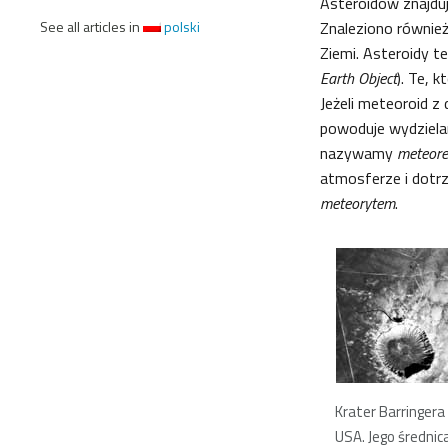
Asteroidów znajduj
See all articles in
polski
Znaleziono również
Ziemi. Asteroidy t
Earth Object
). Te, 
Jeżeli meteoroid z
powoduje wydzielani
nazywamy
meteor
atmosferze i dotrz
meteorytem
.
Krater Barringera 
USA. Jego średnic