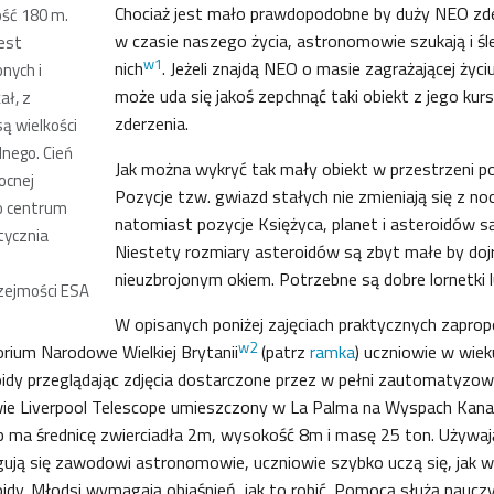
Chociaż jest mało prawdopodobne by duży NEO zder
ość 180 m.
w czasie naszego życia, astronomowie szukają i śle
jest
w1
nich
. Jeżeli znajdą NEO o masie zagrażającej życi
nych i
może uda się jakoś zepchnąć taki obiekt z jego kurs
ał, z
zderzenia.
są wielkości
nego. Cień
Jak można wykryć tak mały obiekt w przestrzeni p
ocnej
Pozycje tzw. gwiazd stałych nie zmieniają się z no
to centrum
natomiast pozycje Księżyca, planet i asteroidów s
tycznia
Niestety rozmiary asteroidów są zbyt małe by dojr
nieuzbrojonym okiem. Potrzebne są dobre lornetki l
rzejmości ESA
W opisanych poniżej zajęciach praktycznych zapr
w2
rium Narodowe Wielkiej Brytanii
(patrz
ramka
) uczniowie w wiek
oidy przeglądając zdjęcia dostarczone przez w pełni zautomatyzow
wie Liverpool Telescope umieszczony w La Palma na Wyspach Kanar
p ma średnicę zwierciadła 2m, wysokość 8m i masę 25 ton. Używaj
ugują się zawodowi astronomowie, uczniowie szybko uczą się, jak 
idy. Młodsi wymagają objaśnień, jak to robić. Pomocą służą nauczy