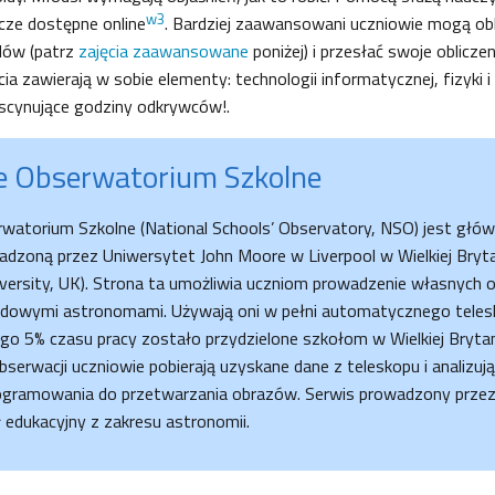
w3
cze dostępne online
. Bardziej zaawansowani uczniowie mogą ob
dów (patrz
zajęcia zaawansowane
poniżej) i przesłać swoje obliczen
cia zawierają w sobie elementy: technologii informatycznej, fizyki 
ascynujące godziny odkrywców!.
 Obserwatorium Szkolne
atorium Szkolne (National Schools’ Observatory, NSO) jest głów
dzoną przez Uniwersytet John Moore w Liverpool w Wielkiej Brytan
versity, UK). Strona ta umożliwia uczniom prowadzenie własnych o
dowymi astronomami. Używają oni w pełni automatycznego telesk
go 5% czasu pracy zostało przydzielone szkołom w Wielkiej Brytanii 
serwacji uczniowie pobierają uzyskane dane z teleskopu i analizuj
ogramowania do przetwarzania obrazów. Serwis prowadzony przez
 edukacyjny z zakresu astronomii.