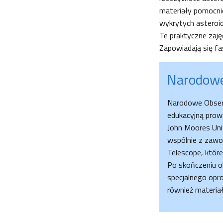
materiały pomocni
wykrytych asteroi
Te praktyczne zaję
Zapowiadają się f
Narodowe
Narodowe Obserw
edukacyjną prowa
John Moores Uni
wspólnie z zawo
Telescope, które
Po skończeniu ob
specjalnego opr
również materiał