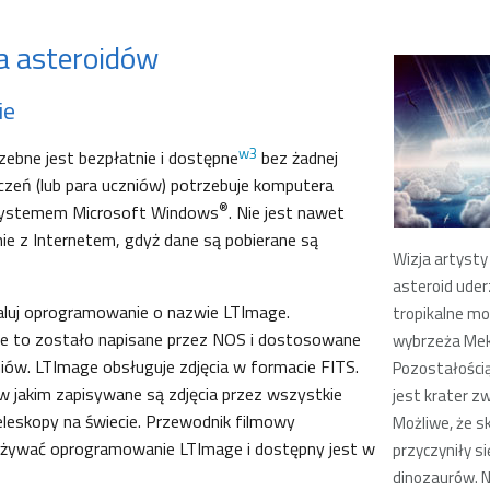
a asteroidów
ie
w3
ebne jest bezpłatnie i dostępne
bez żadnej
 uczeń (lub para uczniów) potrzebuje komputera
®
 systemem Microsoft Windows
. Nie jest nawet
ie z Internetem, gdyż dane są pobierane są
Wizja artysty
asteroid uder
taluj oprogramowanie o nazwie LTImage.
tropikalne mo
 to zostało napisane przez NOS i dostosowane
wybrzeża Mek
iów. LTImage obsługuje zdjęcia w formacie FITS.
Pozostałości
w jakim zapisywane są zdjęcia przez wszystkie
jest krater z
eleskopy na świecie. Przewodnik filmowy
Możliwe, że sku
 używać oprogramowanie LTImage i dostępny jest w
przyczyniły si
dinozaurów. N