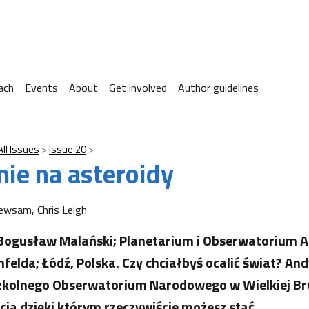
ach
Events
About
Get involved
Author guidelines
All Issues
Issue 20
ie na asteroidy
wsam, Chris Leigh
Bogusław Malański; Planetarium i Obserwatorium 
nfelda; Łódź, Polska. Czy chciałbyś ocalić świat? A
 Szkolnego Obserwatorium Narodowego w Wielkiej Br
cia dzięki którym rzeczywiście możesz stać…