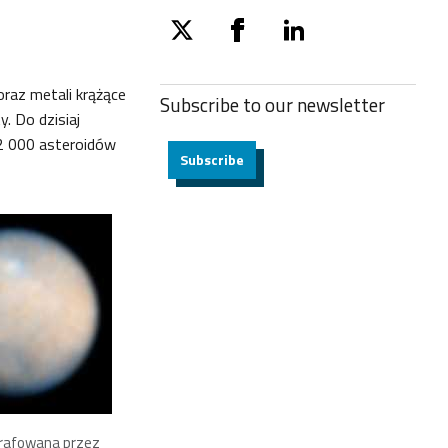
twitter
facebook
linkedin
raz metali krążące
Subscribe to our
newsletter
. Do dzisiaj
12 000 asteroidów
Subscribe
grafowana przez