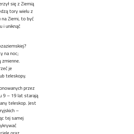
zył się z Ziemią
dzą tory wielu z
u na Ziemi, to być
u i uniknąć
ozaziemskiej?
cy na noc;
ą zmienne.
zeć je
ub teleskopy.
oponowanych przez
u 9 – 19 lat starają
any teleskop. Jest
yjskich –
ąc tej samej
wykrywać
ciele oraz