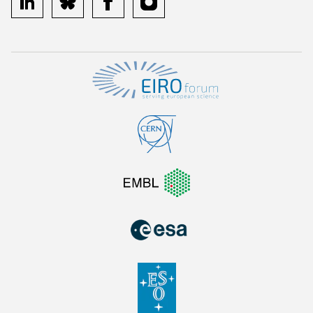
linkedin
bluesky
facebook
instagram