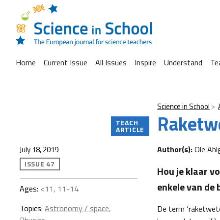
Home
Current Issue
All Issues
Inspire
Understand
Te
Science in School
Raketw
TEACH
ARTICLE
Author(s):
Ole Ahl
July 18, 2019
ISSUE 47
Hou je klaar v
enkele van de
Ages:
<11, 11-14
Topics:
Astronomy / space
,
De term ‘raketwete