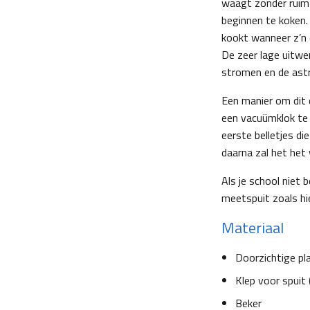
waagt zonder ruimt
beginnen te koken.
kookt wanneer z’n 
De zeer lage uitwe
stromen en de astr
Een manier om dit 
een vacuümklok te 
eerste belletjes di
daarna zal het het 
Als je school niet
meetspuit zoals hi
Materiaal
Doorzichtige pla
Klep voor spuit 
Beker