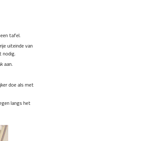
een tafel.
ije uiteinde van
t nodig.
k aan.
jker doe als met
iegen langs het