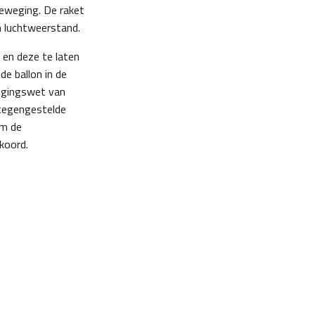
beweging. De raket
n luchtweerstand.
 en deze te laten
de ballon in de
wegingswet van
 tegengestelde
Om de
koord.