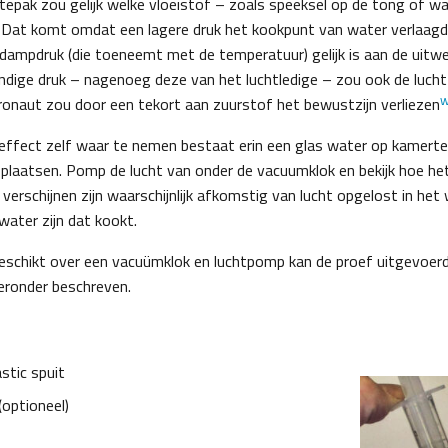
epak zou gelijk welke vloeistof – zoals speeksel op de tong of wa
 Dat komt omdat een lagere druk het kookpunt van water verlaagd.
dampdruk (die toeneemt met de temperatuur) gelijk is aan de uitwe
ndige druk – nagenoeg deze van het luchtledige – zou ook de lucht
onaut zou door een tekort aan zuurstof het bewustzijn verliezen
effect zelf waar te nemen bestaat erin een glas water op kamert
plaatsen. Pomp de lucht van onder de vacuumklok en bekijk hoe he
e verschijnen zijn waarschijnlijk afkomstig van lucht opgelost in he
water zijn dat kookt.
 beschikt over een vacuümklok en luchtpomp kan de proef uitgevoe
eronder beschreven.
stic spuit
(optioneel)