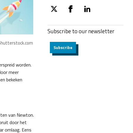
twitter
facebook
linkedin
Subscribe to our
newsletter
hutterstock.com
Subscribe
rspreid worden.
 door meer
nen bekeken
etten van Newton.
ruit door het
aar omlaag. Eens