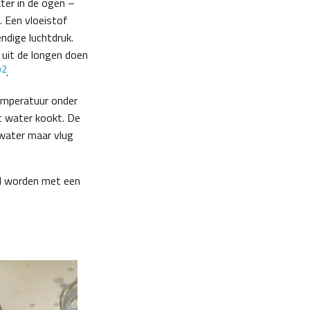
ter in de ogen –
 Een vloeistof
ndige luchtdruk.
 uit de longen doen
w2
.
emperatuur onder
t water kookt. De
t water maar vlug
rd worden met een