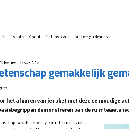
ach
Events
About
Get involved
Author guidelines
All Issues
Issue 47
etenschap gemakkelijk gem
gren
oor het afvuren van je raket met deze eenvoudige act
 basisbegrippen demonstreren van de ruimtewetens
nschap’ wordt dikwijls gebruikt om iets uit te