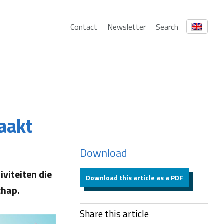
Contact
Newsletter
Search
aakt
Download
iviteiten die
Download this article as a PDF
chap.
Share this article