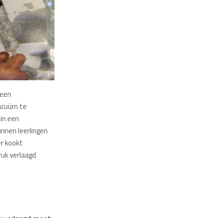
 een
vacuüm te
in een
nnen leerlingen
r kookt
uk verlaagd