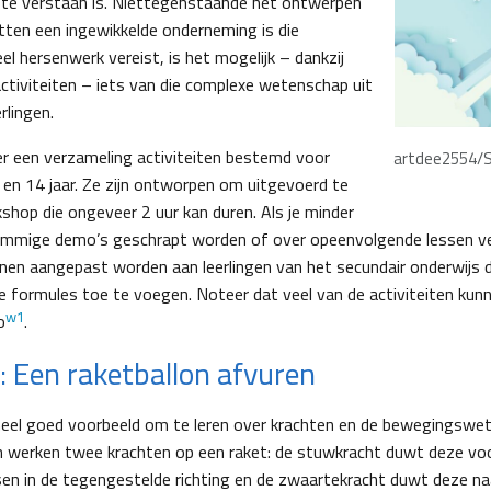
k te verstaan is. Niettegenstaande het ontwerpen
tten een ingewikkelde onderneming is die
l hersenwerk vereist, is het mogelijk – dankzij
ctiviteiten – iets van die complexe wetenschap uit
rlingen.
ver een verzameling activiteiten bestemd voor
artdee2554/S
8 en 14 jaar. Ze zijn ontworpen om uitgevoerd te
shop die ongeveer 2 uur kan duren. Als je minder
sommige demo’s geschrapt worden of over opeenvolgende lessen ve
nnen aangepast worden aan leerlingen van het secundair onderwijs
te formules toe te voegen. Noteer dat veel van de activiteiten kun
w1
o
.
1: Een raketballon afvuren
 heel goed voorbeeld om te leren over krachten en de bewegingsw
n werken twee krachten op een raket: de stuwkracht duwt deze voo
en in de tegengestelde richting en de zwaartekracht duwt deze n