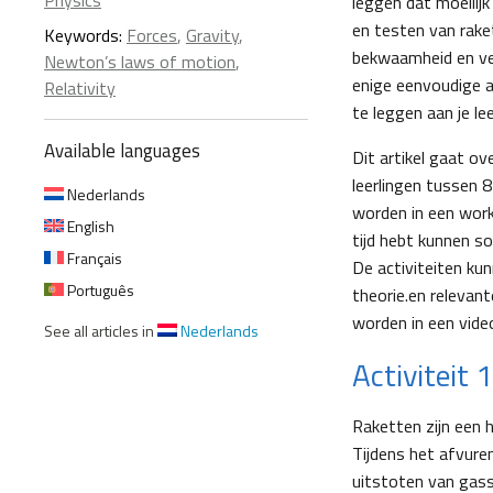
Physics
leggen dat moeilij
en testen van rake
Keywords:
Forces
,
Gravity
,
bekwaamheid en vee
Newton’s laws of motion
,
enige eenvoudige a
Relativity
te leggen aan je lee
Available languages
Dit artikel gaat o
leerlingen tussen 
Nederlands
worden in een work
English
tijd hebt kunnen 
Français
De activiteiten ku
Português
theorie.en relevan
worden in een vide
See all articles in
Nederlands
Activiteit 
Raketten zijn een
Tijdens het afvure
uitstoten van gass