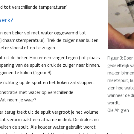
 tot verschillende temperaturen)
werk?
 in een beker vol met water opgewarmd tot
lichaamstemperatuur). Trek de zuiger naar buiten
eter vloeistof op te zuigen.
it uit de beker. Hou er een vinger tegen ( of plaats
Figuur 3: Door
opening van de spuit en druk de zuiger naar binnen.
gedeeltelijk 
innen te koken (figuur 3).
maken binnen
meetspuit, ku
e richting op de spuit en het koken zal stoppen.
zien hoe wate
nstratie met water op verschillende
wanneer de dr
Wat neem je waar?
wordt.
Ole Ahlgren
r terug trekt uit de spuit vergroot je het volume
dat veroorzaakt een afname in druk. De druk is nu
buiten de spuit. Als kouder water gebruikt wordt