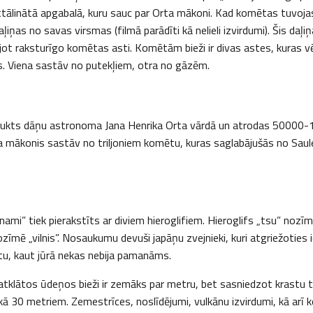
tālinātā apgabalā, kuru sauc par Orta mākoni. Kad komētas tuvojas
iņas no savas virsmas (filmā parādīti kā nelieli izvirdumi). Šis daļiņ
dojot raksturīgo komētas asti. Komētām bieži ir divas astes, kuras 
os. Viena sastāv no putekļiem, otra no gāzēm.
ukts dāņu astronoma Jana Henrika Orta vārdā un atrodas 50000-
a mākonis sastāv no triljoniem komētu, kuras saglabājušās no Sau
ami” tiek pierakstīts ar diviem hieroglifiem. Hieroglifs „tsu” nozīm
ozīmē „vilnis”. Nosaukumu devuši japāņu zvejnieki, kuri atgriežoties 
ītu, kaut jūrā nekas nebija pamanāms.
klātos ūdeņos bieži ir zemāks par metru, bet sasniedzot krastu 
 kā 30 metriem. Zemestrīces, noslīdējumi, vulkānu izvirdumi, kā arī 