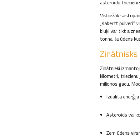
asteroīdu triecieni 
Visbiežāk sastopam
„saberzt pulverī” vi
bluķi var tikt aizn
tonna. Ja ūdens kus
Zinātnisks
Zinātnieki izmantoj
kilometri, triecien
miljonos gadu. Modu
Izdalītā enerģi
Asteroīds vai ko
Zem ūdens virsm