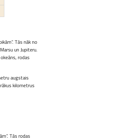
pikām”. Tās nāk no
 Marsu un Jupiteru.
r okeāns, rodas
metru augstais
irākus kilometrus
kām”. Tās rodas