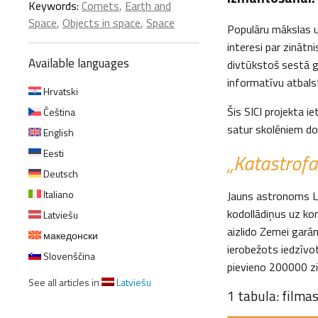
Keywords:
Comets
,
Earth and
Space
,
Objects in space
,
Space
Populāru mākslas un
interesi par zināt
Available languages
divtūkstoš sestā g
informatīvu atbals
Hrvatski
Šis SICI projekta i
Čeština
satur skolēniem do
English
Eesti
„Katastrofa
Deutsch
Italiano
Jauns astronoms Le
kodollādiņus uz ko
Latviešu
aizlido Zemei garām
македонски
ierobežots iedzīvot
Slovenščina
pievieno 200000 zi
See all articles in
Latviešu
1 tabula: filmas