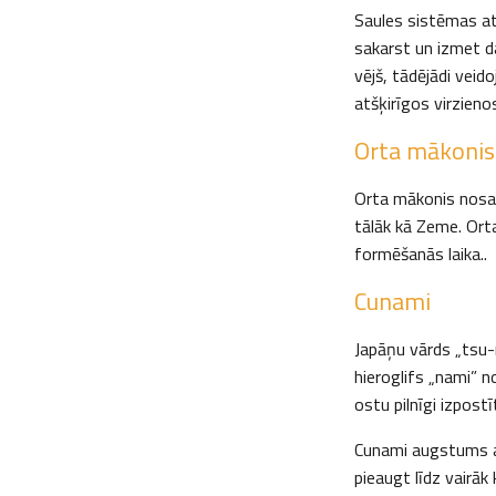
Saules sistēmas at
sakarst un izmet daļ
vējš, tādējādi vei
atšķirīgos virzien
Orta mākonis
Orta mākonis nosa
tālāk kā Zeme. Ort
formēšanās laika..
Cunami
Japāņu vārds „tsu-n
hieroglifs „nami” n
ostu pilnīgi izpost
Cunami augstums at
pieaugt līdz vairāk