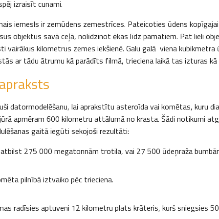
spēj izraisīt cunami.
ais iemesls ir zemūdens zemestrīces. Pateicoties ūdens kopīgajai 
sus objektus savā ceļā, nolīdzinot ēkas līdz pamatiem. Pat lieli objek
esti vairākus kilometrus zemes iekšienē. Galu galā viena kubikmetra
tās ar tādu ātrumu kā parādīts filmā, trieciena laikā tas izturas kā
 apraksts
uši datormodelēšanu, lai aprakstītu asteroīda vai komētas, kuru dia
u jūrā apmēram 600 kilometru attālumā no krasta. Šādi notikumi atga
lēšanas gaitā iegūti sekojoši rezultāti:
ja atbilst 275 000 megatonnām trotila, vai 27 500 ūdeņraža bumbā
mēta pilnībā iztvaiko pēc trieciena.
as radīsies aptuveni 12 kilometru plats krāteris, kurš sniegsies 5