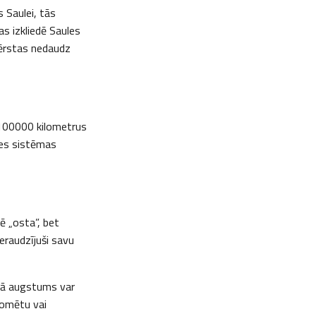
 Saulei, tās
as izkliedē Saules
vērstas nedaudz
100000 kilometrus
les sistēmas
ē „osta”, bet
ieraudzījuši savu
tā augstums var
komētu vai