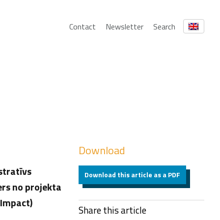
Contact
Newsletter
Search
Download
stratīvs
Download this article as a PDF
rs no projekta
 Impact)
Share this article