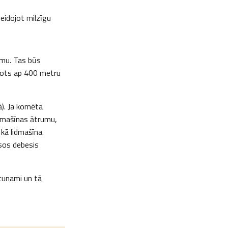
eidojot milzīgu
umu. Tas būs
ēlots ap 400 metru
). Ja komēta
idmašīnas ātrumu,
kā lidmašīna.
sos debesis
 cunami un tā