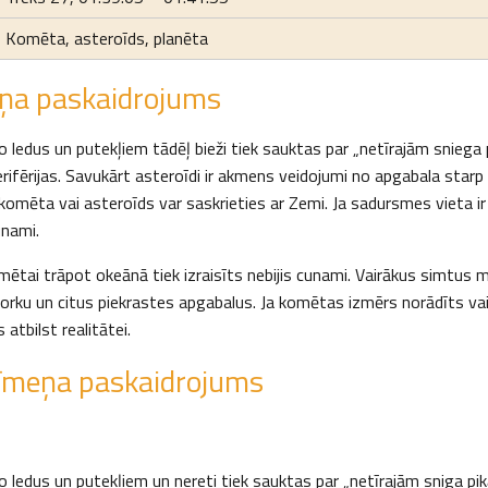
Komēta, asteroīds, planēta
ņa paskaidrojums
ledus un putekļiem tādēļ bieži tiek sauktas par „netīrajām sniega 
ifērijas. Savukārt asteroīdi ir akmens veidojumi no apgabala starp
komēta vai asteroīds var saskrieties ar Zemi. Ja sadursmes vieta i
unami.
ētai trāpot okeānā tiek izraisīts nebijis cunami. Vairākus simtus 
orku un citus piekrastes apgabalus. Ja komētas izmērs norādīts va
 atbilst realitātei.
īmeņa paskaidrojums
ledus un putekļiem un nereti tiek sauktas par „netīrajām sniga pi