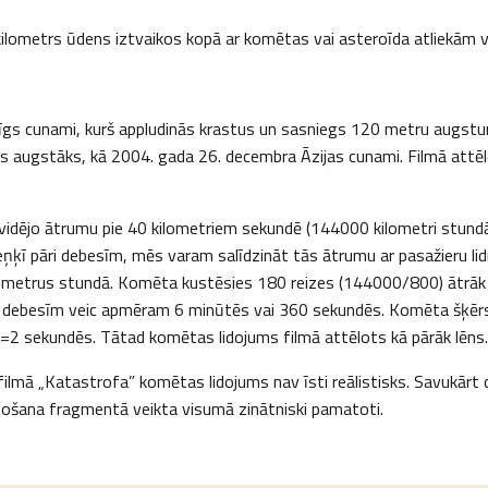
lometrs ūdens iztvaikos kopā ar komētas vai asteroīda atliekām v
zīgs cunami, kurš appludinās krastus un sasniegs 120 metru augst
es augstāks, kā 2004. gada 26. decembra Āzijas cunami. Filmā att
idējo ātrumu pie 40 kilometriem sekundē (144000 kilometri stundā
eņķī pāri debesīm, mēs varam salīdzināt tās ātrumu ar pasažieru l
lometrus stundā. Komēta kustēsies 180 reizes (144000/800) ātrāk 
ri debesīm veic apmēram 6 minūtēs vai 360 sekundēs. Komēta šķēr
 sekundēs. Tātad komētas lidojums filmā attēlots kā pārāk lēns.
filmā „Katastrofa” komētas lidojums nav īsti reālistisks. Savukārt
ošana fragmentā veikta visumā zinātniski pamatoti.