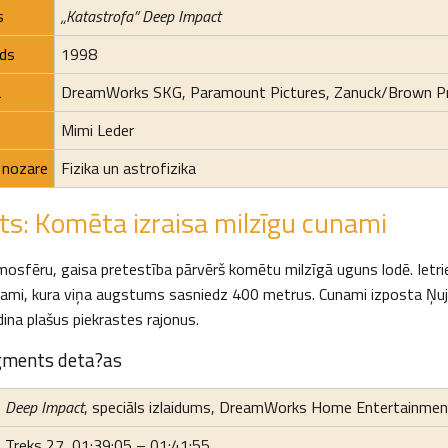
s
„Katastrofa” Deep Impact
ads
1998
a
DreamWorks SKG, Paramount Pictures, Zanuck/Brown P
Mimi Leder
 nozare
Fizika un astrofizika
ts: Komēta izraisa milzīgu cunami
mosfēru, gaisa pretestība pārvērš komētu milzīgā uguns lodē. Ietr
nami, kura viņa augstums sasniedz 400 metrus. Cunami izposta Ņu
ina plašus piekrastes rajonus.
agments deta?as
Deep Impact
, speciāls izlaidums, DreamWorks Home Entertainmen
Treks 27, 01:39:05 – 01:41:55