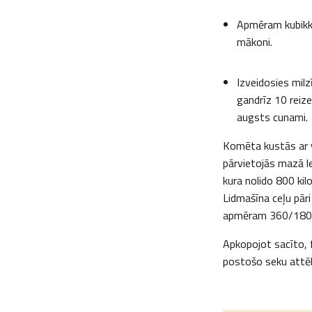
Apmēram kubikki
mākoni.
Izveidosies mil
gandrīz 10 reiz
augsts cunami.
Komēta kustās ar v
pārvietojās mazā l
kura nolido 800 ki
Lidmašīna ceļu pā
apmēram 360/180=2
Apkopojot sacīto, 
postošo seku attēl