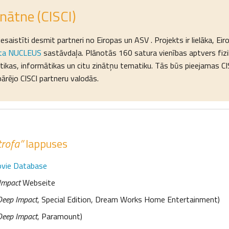
inātne (CISCI)
 iesaistīti desmit partneri no Eiropas un ASV . Projekts ir lielāka, Ei
kta NUCLEUS
sastāvdaļa. Plānotās 160 satura vienības aptvers fizik
ikas, informātikas un citu zinātņu tematiku. Tās būs pieejamas CI
pārējo CISCI partneru valodās.
trofa”
lappuses
ovie Database
Impact
Webseite
Deep Impact
, Special Edition, Dream Works Home Entertainment)
Deep Impact
, Paramount)