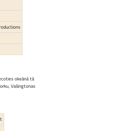
roductions
iecoties okeānā tā
jorku, Vašingtonas
t