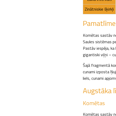
Zinātniskie šķirkļi
Pamatlīme
Komētas sastāv no 
Saules sistēmas per
Pastāv iespēja, ka 
gigantiski viļņi – c
Šajā fragmentā kom
cunami izposta Ņuj
liels, cunami apjoms
Augstāka l
Komētas
Komētas sastāv no 