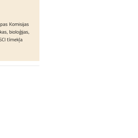
ropas Komisijas
as, bioloģijas,
SCI tīmekļa