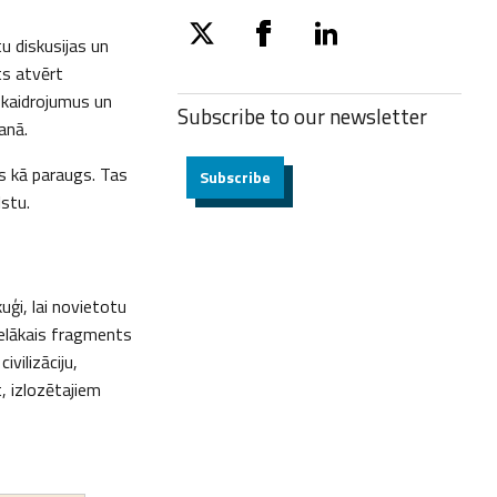
u diskusijas un
twitter
facebook
linkedin
ts atvērt
skaidrojumus un
Subscribe to our
newsletter
anā.
ms kā paraugs. Tas
Subscribe
stu.
ģi, lai novietotu
ielākais fragments
vilizāciju,
, izlozētajiem