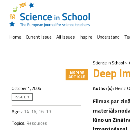
Home
Current Issue
All Issues
Inspire
Understand
Te
Science in School
Deep Im
INSPIRE
ARTICLE
Author(s):
Heinz 
October 1, 2006
ISSUE 1
Filmas par zinā
materiāls nod
Ages:
14-16, 16-19
Kino un Zinātn
Topics:
Resources
izmantošanai.