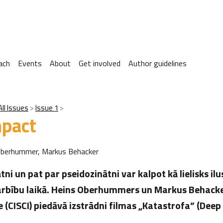
ach
Events
About
Get involved
Author guidelines
All Issues
Issue 1
pact
Oberhummer, Markus Behacker
tni un pat par pseidozinātni var kalpot kā lielisks ilu
arbību laikā. Heins Oberhummers un Markus Behacke
e (CISCI) piedāvā izstrādni filmas „Katastrofa” (Deep