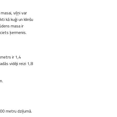
masai, viļņi var
ti kā kuģi un klinšu
 ūdens masa ir
 ciets ķermenis.
metrs ir 1,4
dās vidēji reizi 1,8
m.
000 metru dziļumā.