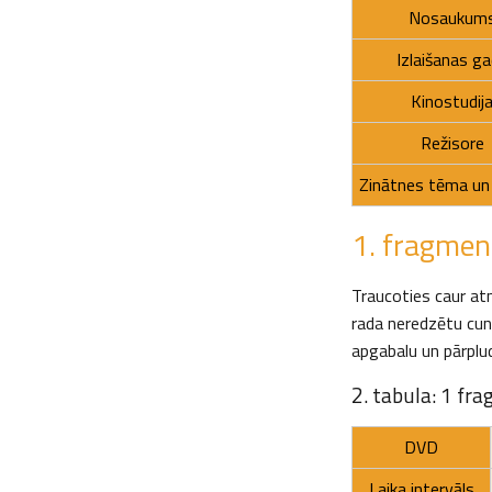
Nosaukum
Izlaišanas g
Kinostudij
Režisore
Zinātnes tēma un
1. fragmen
Traucoties caur at
rada neredzētu cu
apgabalu un pārplud
2. tabula: 1 fr
DVD
Laika intervāls