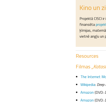
Kino un z
Projektā CISCI ir
finansēta
proje
ķīmijas, matemāt
vietnē angļu un 
Resources
Filmas
„Katas
The Internet M
Wikipedia
:
Deep 
Amazon
(DVD:
Amazon
(DVD: