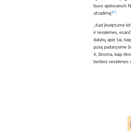
buvo apdovanoti Nob
w1
atradimą
.
„Kad įkvėptume kitą
ir nesėkmes, esanči
dalykų apie tai, ka
pusę padarysime že
Ir, žinoma, kaip iš
beribes nesėkmes 