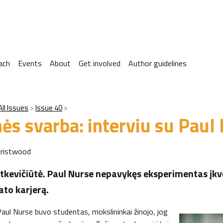
ach
Events
About
Get involved
Author guidelines
All Issues
Issue 40
s svarba: interviu su Paul
ristwood
utkevičiūtė. Paul Nurse nepavykęs eksperimentas įk
ato karjerą.
Paul Nurse buvo studentas, mokslininkai žinojo, jog