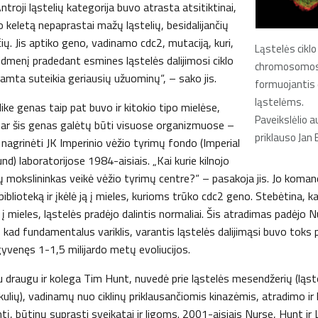
 Antroji ląstelių kategorija buvo atrasta atsitiktinai,
 keletą nepaprastai mažų ląstelių, besidalijančių
čių. Jis aptiko geno, vadinamo cdc2, mutaciją, kuri,
Ląstelės cikl
idmenį pradedant esmines ląstelės dalijimosi ciklo
chromosomos
gamta suteikia geriausių užuominų“, – sako jis.
formuojantis
ląstelėms.
ike genas taip pat buvo ir kitokio tipo mielėse,
Paveikslėlio 
ar šis genas galėtų būti visuose organizmuose –
priklauso Jan 
 nagrinėti JK Imperinio vėžio tyrimų fondo (Imperial
d) laboratorijose 1984-aisiais. „Kai kurie kilnojo
ių mokslininkas veikė vėžio tyrimų centre?“ – pasakoja jis. Jo kom
lioteką ir įkėlė ją į mieles, kurioms trūko cdc2 geno. Stebėtina, 
į mieles, ląstelės pradėjo dalintis normaliai. Šis atradimas padėjo 
, kad fundamentalus variklis, varantis ląstelės dalijimąsi buvo toks
venęs 1-1,5 milijardo metų evoliucijos.
u draugu ir kolega Tim Hunt, nuvedė prie ląstelės mesendžerių (ląst
lių), vadinamų nuo ciklinų priklausančiomis kinazėmis, atradimo ir 
imtį, būtinų suprasti sveikatai ir ligoms. 2001-aisiais Nurse, Hunt ir