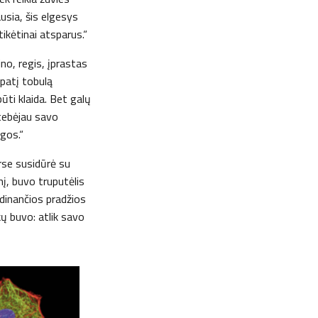
ausia, šis elgesys
įtikėtinai atsparus.“
ino, regis, įprastas
 patį tobulą
būti klaida. Bet galų
stebėjau savo
gos.“
urse susidūrė su
nį, buvo truputėlis
udinančios pradžios
ų buvo: atlik savo