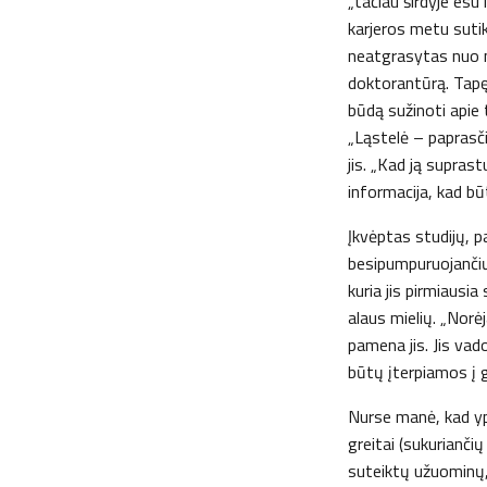
„tačiau širdyje esu
karjeros metu sutik
neatgrasytas nuo m
doktorantūrą. Tapęs
būdą sužinoti apie t
„Ląstelė – paprasč
jis. „Kad ją supras
informacija, kad bū
Įkvėptas studijų, p
besipumpuruojančiųj
kuria jis pirmiausi
alaus mielių. „Nor
pamena jis. Jis vad
būtų įterpiamos į 
Nurse manė, kad ypa
greitai (sukuriančių
suteiktų užuominų, 