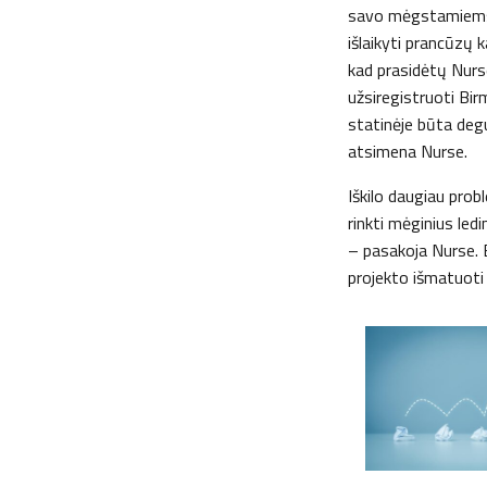
savo mėgstamiems t
išlaikyti prancūzų 
kad prasidėtų Nurse 
užsiregistruoti Bir
statinėje būta degu
atsimena Nurse.
Iškilo daugiau probl
rinkti mėginius led
– pasakoja Nurse. 
projekto išmatuoti b