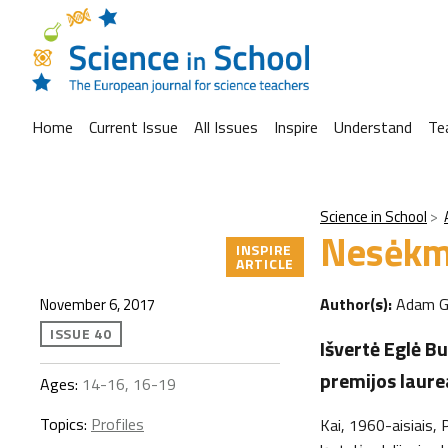
Home
Current Issue
All Issues
Inspire
Understand
Te
Science in School
Nesėkmė
INSPIRE
ARTICLE
Author(s):
Adam G
November 6, 2017
ISSUE 40
Išvertė Eglė B
premijos laure
Ages:
14-16, 16-19
Topics:
Profiles
Kai, 1960-aisiais, 