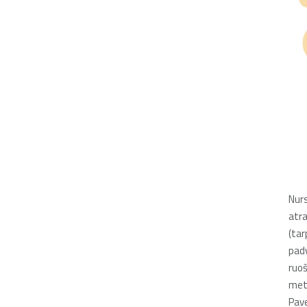
Nurs
atra
(tar
padv
ruoš
metu
Pave