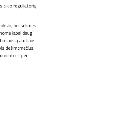
 ciklo reguliatorių
 mokslo, bei sėkmes
žinome labai daug
artimiausią amžiaus
kis dešimtmečius.
erimentų – per