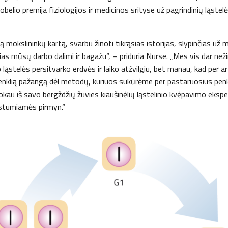
elio premija fiziologijos ir medicinos srityse už pagrindinių ląstelės
 mokslininkų kartą, svarbu žinoti tikrąsias istorijas, slypinčias už
as mūsų darbo dalimi ir bagažu“, – priduria Nurse. „Mes vis dar ne
ip ląstelės persitvarko erdvės ir laiko atžvilgiu, bet manau, kad per 
nklią pažangą dėl metodų, kuriuos sukūrėme per pastaruosius pen
mokau iš savo bergždžių žuvies kiaušinėlių ląstelinio kvėpavimo eksp
stumiamės pirmyn.“