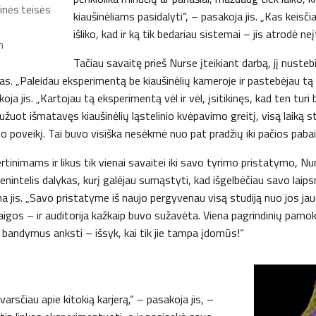
rinės teisės
kiaušinėliams pasidalyti“, – pasakoja jis. „Kas keisči
išliko, kad ir ką tik bedariau sistemai – jis atrodė ne
m
Tačiau savaitę prieš Nurse įteikiant darbą, jį nusteb
s. „Paleidau eksperimentą be kiaušinėlių kameroje ir pastebėjau tą
ja jis. „Kartojau tą eksperimentą vėl ir vėl, įsitikinęs, kad ten turi 
užuot išmatavęs kiaušinėlių ląstelinio kvėpavimo greitį, visą laiką 
 poveikį. Tai buvo visiška nesėkmė nuo pat pradžių iki pačios pabai
ertinimams ir likus tik vienai savaitei iki savo tyrimo pristatymo, N
ienintelis dalykas, kurį galėjau sumąstyti, kad išgelbėčiau savo laips
 jis. „Savo pristatyme iš naujo pergyvenau visą studiją nuo jos ja
aigos – ir auditorija kažkaip buvo sužavėta. Viena pagrindinių pamok
 bandymus anksti – išsyk, kai tik jie tampa įdomūs!“
arsčiau apie kitokią karjerą,“ – pasakoja jis, –