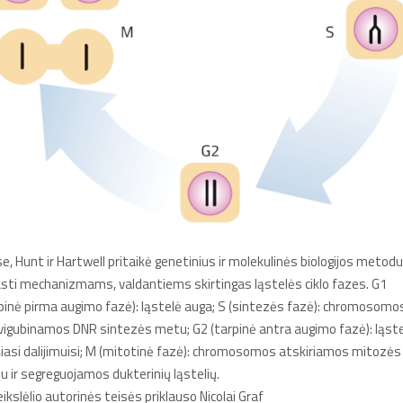
e, Hunt ir Hartwell pritaikė genetinius ir molekulinės biologijos metod
sti mechanizmams, valdantiems skirtingas ląstelės ciklo fazes. G1
pinė pirma augimo fazė): ląstelė auga; S (sintezės fazė): chromosomo
igubinamos DNR sintezės metu; G2 (tarpinė antra augimo fazė): ląst
iasi dalijimuisi; M (mitotinė fazė): chromosomos atskiriamos mitozės
 ir segreguojamos dukterinių ląstelių.
ikslėlio autorinės teisės priklauso Nicolai Graf