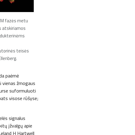
o M fazės metu
 atskiriamos
 dukterinėms
autorinės teisės
Ellenberg.
anda paėmė
kai vienas žmogaus
Nurse suformuluoti
 pats visose rūšyse;
elės signalus
kitų įžvalgų apie
 Leland H Hartwell