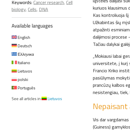
ląstelės dalijasi s
Keywords:
Cancer research
,
Cell
kuriuos klausimus d
biology
,
Cells
,
DNA
Kas kontroliuoja š
Užkabintas šių mįsl
Available languages
atpažinti esminia
dalijimosi procese 
English
Tačiau dalykai galėj
Deutsch
Ελληνικα
„Mokiausi labai ger
Italiano
universitete, į kur
Francio Kriko instit
Lietuvos
pasiūlymas mokytis 
polski
prancūzų kalbos egz
Português
nesistengiau, tiek,
See all articles in
Lietuvos
Nepaisant 
Vis dar vargdamas s
(Guiness) gamyklos 