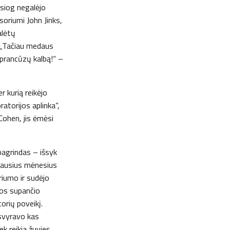
siog negalėjo
soriumi John Jinks,
alėtų
. „Tačiau medaus
 prancūzų kalbą!“ –
r kurią reikėjo
atorijos aplinka“,
Cohen, jis ėmėsi
pagrindas – išsyk
miausius mėnesius
ariumo ir sudėjo
uos supančio
orių poveikį.
 svyravo kas
ek reikia žuvies