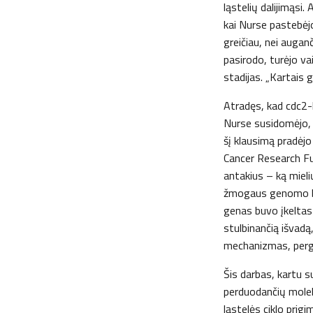
ląstelių dalijimąsi.
kai Nurse pastebėjo
greičiau, nei augan
pasirodo, turėjo va
stadijas. „Kartais 
Atradęs, kad cdc2-l
Nurse susidomėjo, 
šį klausimą pradėjo
Cancer Research Fun
antakius – ką miel
žmogaus genomo bib
genas buvo įkeltas 
stulbinančią išvadą
mechanizmas, pergy
Šis darbas, kartu s
perduodančių moleku
ląstelės ciklo prig