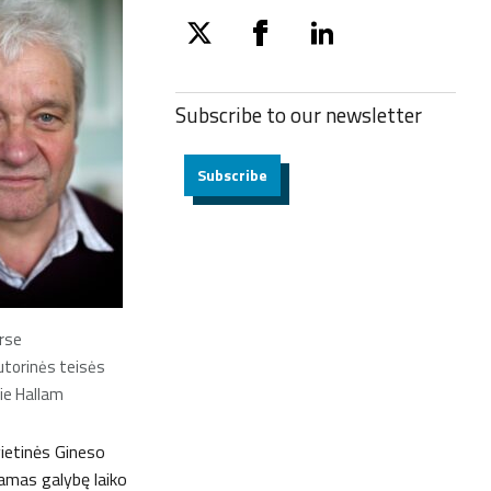
twitter
facebook
linkedin
Subscribe to our
newsletter
Subscribe
rse
autorinės teisės
sie Hallam
vietinės Gineso
damas galybę laiko