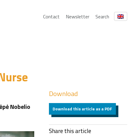
Contact
Newsletter
Search
 Nurse
Download
vėpė Nobelio
Download this article as a PDF
Share this article