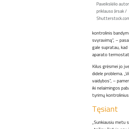
Paveikslėlio auto
priklauso Jirsak /
Shutterstock.co
kontrolinis bandyma
svyravimą“, – pasako
gale supratau, kad 
aparato termostato
Kilus grėsmei jo įv
didele problema. „V
vaidybos“, – pamena
iki nelaimingos pab
tyrimų kontrolinius
Tęsiant
„Sunkiausiu metu sv