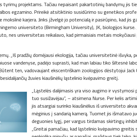
yrimų projektams. Tačiau nepaisant pakartotinių bandymų jis tie
kalbos egzamino. Prireikė atsitiktinio susidūrimo su genetikos profe
mokslinė karjera. Jinks įžvelgė jo potencialą ir pasirūpino, kad jis g
mingemo universiteto (Birmingham University), JK, biologijos kurse
to, nes universitetas reikalavo, kad pirmaisiais metais mokyčiausi
emų. „Iš pradžių domėjausi ekologija, tačiau universitetinė išvyka, pe
iniuose vandenyse, padėjo suprasti, kad man labiau tiko šiltesnė labor
Būtent ten, vadovaujant ekscentriškam zoologijos dėstytojui Jack 
esidalijančių žuvies kiaušinėlių ląstelinio kvėpavimo greitį.
„Ląstelės dalijimasis yra viso augimo ir vystymosi 
tuo susižavėjau“, – atsimena Nurse. Per kelis arti
jis atsargiai surinko kiaušinėlius iš universiteto akv
mėginius į sandarią kamerą. Tuomet jis išmatavo j
deguonies lygį, per vargus tirdamas skirtingų inhibit
„Greitai pamačiau, kad ląstelinio kvėpavimo greitis
penkiolika minučių ar panašiai, maždaug tiek laiko, ki