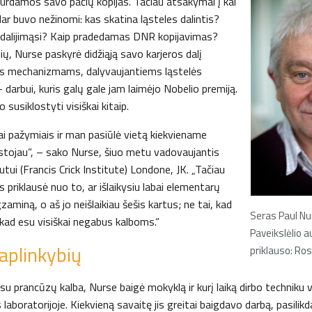
ukurdamos savo pačių kopijas. Tačiau atsakymai į kai
ar buvo nežinomi: kas skatina ląsteles dalintis?
į dalijimąsi? Kaip pradedamas DNR kopijavimas?
ių, Nurse paskyrė didžiąją savo karjeros dalį
ms mechanizmams, dalyvaujantiems ląstelės
– darbui, kuris galų gale jam laimėjo Nobelio premiją.
o susiklostyti visiškai kitaip.
ai pažymiais ir man pasiūlė vietą kiekviename
į stojau“, – sako Nurse, šiuo metu vadovaujantis
utui (Francis Crick Institute) Londone, JK. „Tačiau
priklausė nuo to, ar išlaikysiu labai elementarų
aminą, o aš jo neišlaikiau šešis kartus; ne tai, kad
Seras Paul Nu
 kad esu visiškai negabus kalboms.“
Paveikslėlio 
aplinkybių
priklauso: Ro
u prancūzų kalba, Nurse baigė mokyklą ir kurį laiką dirbo techniku 
laboratorijoje. Kiekvieną savaitę jis greitai baigdavo darbą, pasilik