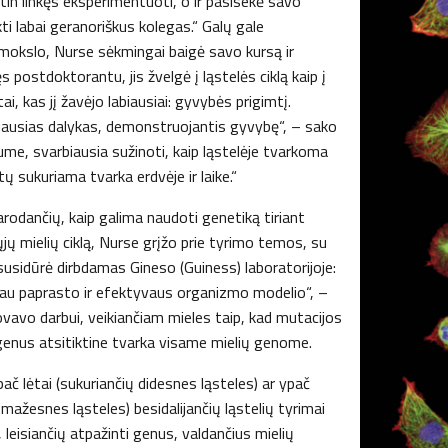
 itin linkęs eksperimentuoti, o ir pasisekė savo
ti labai geranoriškus kolegas.“ Galų gale
okslo, Nurse sėkmingai baigė savo kursą ir
 postdoktorantu, jis žvelgė į ląstelės ciklą kaip į
ai, kas jį žavėjo labiausiai: gyvybės prigimtį.
iausias dalykas, demonstruojantis gyvybę“, – sako
tume, svarbiausia sužinoti, kaip ląstelėje tvarkoma
tų sukuriama tvarka erdvėje ir laike.“
arodančių, kaip galima naudoti genetiką tiriant
ų mielių ciklą, Nurse grįžo prie tyrimo temos, su
a susidūrė dirbdamas Gineso (Guiness) laboratorijoje:
ėjau paprasto ir efektyvaus organizmo modelio“, –
ovavo darbui, veikiančiam mieles taip, kad mutacijos
genus atsitiktine tvarka visame mielių genome.
č lėtai (sukuriančių didesnes ląsteles) ar ypač
 mažesnes ląsteles) besidalijančių ląstelių tyrimai
leisiančių atpažinti genus, valdančius mielių