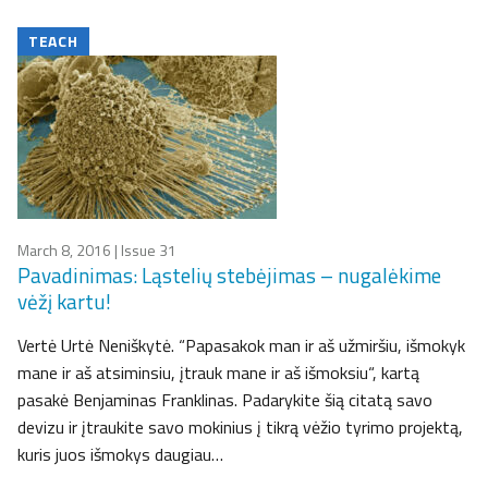
TEACH
March 8, 2016
| Issue 31
Pavadinimas: Ląstelių stebėjimas – nugalėkime
vėžį kartu!
Vertė Urtė Neniškytė. “Papasakok man ir aš užmiršiu, išmokyk
mane ir aš atsiminsiu, įtrauk mane ir aš išmoksiu“, kartą
pasakė Benjaminas Franklinas. Padarykite šią citatą savo
devizu ir įtraukite savo mokinius į tikrą vėžio tyrimo projektą,
kuris juos išmokys daugiau…