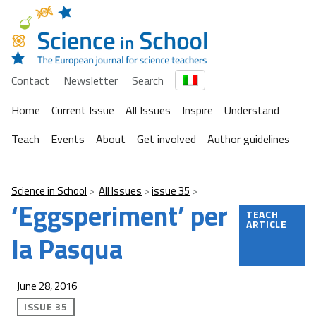
Contact
Newsletter
Search
Home
Current Issue
All Issues
Inspire
Understand
Teach
Events
About
Get involved
Author guidelines
Science in School
All Issues
issue 35
‘Eggsperiment’ per
TEACH
ARTICLE
la Pasqua
June 28, 2016
ISSUE 35