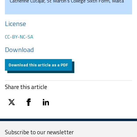
Catherine Cutajar, St Martin’s College Sixth Form, Malta
License
CC-BY-NC-SA
Download
Download this article as a PDF
Share this article
twitter
facebook
linkedin
Subscribe to our
newsletter