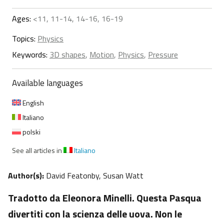
Ages:
<11, 11-14, 14-16, 16-19
Topics:
Physics
Keywords:
3D shapes
,
Motion
,
Physics
,
Pressure
Available languages
English
Italiano
polski
See all articles in
Italiano
Author(s):
David Featonby, Susan Watt
Tradotto da Eleonora Minelli. Questa Pasqua
divertiti con la scienza delle uova. Non le