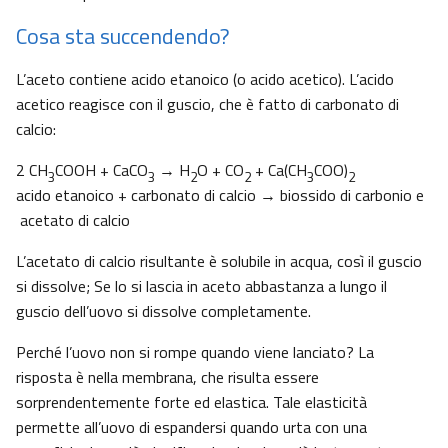
Cosa sta succendendo?
L’aceto contiene acido etanoico (o acido acetico). L’acido
acetico reagisce con il guscio, che è fatto di carbonato di
calcio:
2 CH
COOH + CaCO
→ H
O + CO
+ Ca(CH
COO)
3
3
2
2
3
2
acido etanoico + carbonato di calcio → biossido di carbonio e
acetato di calcio
L’acetato di calcio risultante è solubile in acqua, così il guscio
si dissolve; Se lo si lascia in aceto abbastanza a lungo il
guscio dell’uovo si dissolve completamente.
Perché l’uovo non si rompe quando viene lanciato? La
risposta è nella membrana, che risulta essere
sorprendentemente forte ed elastica. Tale elasticità
permette all’uovo di espandersi quando urta con una