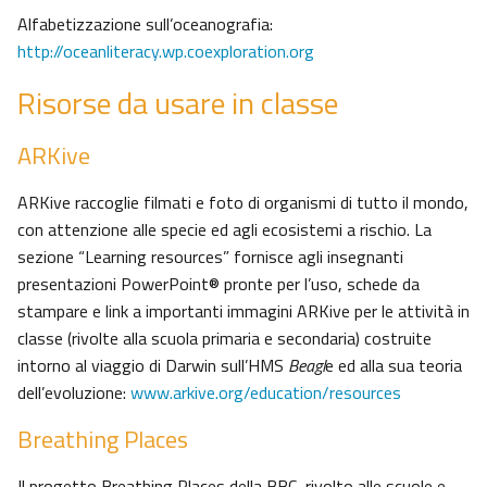
Alfabetizzazione sull’oceanografia:
http://oceanliteracy.wp.coexploration.org
Risorse da usare in classe
ARKive
ARKive raccoglie filmati e foto di organismi di tutto il mondo,
con attenzione alle specie ed agli ecosistemi a rischio. La
sezione “Learning resources” fornisce agli insegnanti
presentazioni PowerPoint® pronte per l’uso, schede da
stampare e link a importanti immagini ARKive per le attività in
classe (rivolte alla scuola primaria e secondaria) costruite
intorno al viaggio di Darwin sull’HMS
Beagl
e ed alla sua teoria
dell’evoluzione:
www.arkive.org/education/resources
Breathing Places
Il progetto Breathing Places della BBC, rivolto alle scuole e