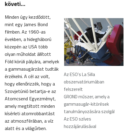
követi…
Minden úgy kezdődött,
mint egy James Bond
filmben. Az 1960-as
években, a hidegháború
közepén az USA több
olyan műholdat állított
Föld körüli pályára, amelyek
a gammasugárzást tudták
Az ESO’s La Silla
érzékelni. A cél az volt,
obszervatóriumában
hogy ellenőrizzék, hogy a
felszerelt
Szovjetúnió betartja-e az
GROND műszer, amely a
Atomcsend Egyezményt,
gammasugár-kitörések
amely megtiltott minden
tanulmányozására szolgál
kísérleti atomrobbantást
Az ESO szíves
az atmoszférában, a víz
hozzájárulásával
alatt és a világűrben.