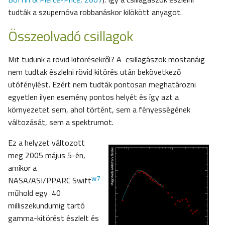
tudták a szupernóva robbanáskor kilökött anyagot.
Összeolvadó csillagok
Mit tudunk a rövid kitörésekről? A csillagászok mostanáig
nem tudtak észlelni rövid kitörés után bekövetkező
utófénylést. Ezért nem tudták pontosan meghatározni
egyetlen ilyen esemény pontos helyét és így azt a
környezetet sem, ahol történt, sem a fényességének
változását, sem a spektrumot.
Ez a helyzet változott
meg 2005 május 5-én,
amikor a
w7
NASA/ASI/PPARC Swift
műhold egy 40
milliszekundumig tartó
gamma-kitörést észlelt és