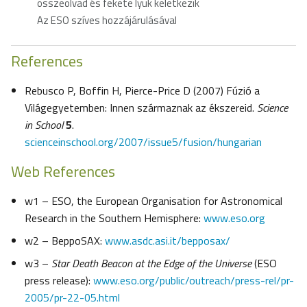
összeolvad és fekete lyuk keletkezik
Az ESO szíves hozzájárulásával
References
Rebusco P, Boffin H, Pierce-Price D (2007) Fúzió a
Világegyetemben: Innen származnak az ékszereid.
Science
in School
5
.
scienceinschool.org/2007/issue5/fusion/hungarian
Web References
w1 – ESO, the European Organisation for Astronomical
Research in the Southern Hemisphere:
www.eso.org
w2 – BeppoSAX:
www.asdc.asi.it/bepposax/
w3 –
Star Death Beacon at the Edge of the Universe
(ESO
press release):
www.eso.org/public/outreach/press-rel/pr-
2005/pr-22-05.html