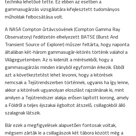
technika lehetővé tette. Ez ebben az esetben a
gammasugárzás vizsgálatára kifejlesztett tudományos
műholdak felbocsátása volt.
A NASA Compton űrtávcsövének (Compton Gamma Ray
Observatory) fedélzetén elhelyezett BATSE (Burst And
Transient Source of Explorer) műszer feltárta, hogy naponta
általában két-három gammasugár-kitörés történik valahol a
Világegyetemben. Az is kiderült a mérésekből, hogy a
gammasugárzás minden irányból egyformán érkezik. Ebből
azt a következtetést lehet levonni, hogy a kitörések
nemcsak a Tejútrendszerben történnek, ugyanis ha így lenne,
akkor a kitörések ugyanolyan eloszlást rajzolnának ki, mint
amilyen a Tejútrendszer alakja: erősen lapított korong, amely
a Földről a teljes éjszakai égboltot átszelő, csillagokból álló
szalagnak látszik.
Bár ezek a megfigyelések alapvetően fontosak voltak,
mégsem zárták le a csillagászok két tábora között még a