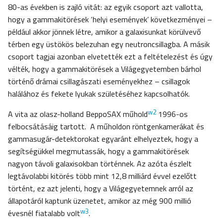
80-as években is zajló vitát: az egyik csoport azt vallotta,
hogy a gammakitörések ‘helyi események’ következményei –
például akkor jönnek létre, amikor a galaxisunkat körülvevő
térben egy üstökös belezuhan egy neutroncsillagba. A másik
csoport tagjai azonban elvetették ezt a feltételezést és úgy
vélték, hogy a gammakitörések a Világegyetemben bárhol
történő drámai csillagászati eseményekhez – csillagok
halálához és fekete lyukak születéséhez kapcsolhatók.
w2
A vita az olasz-holland BeppoSAX műhold
1996-os
felbocsátásáig tartott. A műholdon röntgenkamerákat és
gammasugár-detektorokat egyaránt elhelyeztek, hogy a
segítségükkel megmutassák, hogy a gammakitörések
nagyon távoli galaxisokban történnek. Az azóta észlelt
legtávolabbi kitörés több mint 12,8 milliárd évvel ezelőtt
történt, ez azt jelenti, hogy a Világegyetemnek arról az
állapotáról kaptunk üzenetet, amikor az még 900 millió
w3
évesnél fiatalabb volt
.