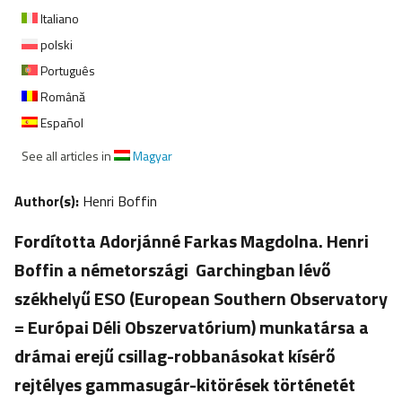
Italiano
polski
Português
Română
Español
See all articles in
Magyar
Author(s):
Henri Boffin
Fordította Adorjánné Farkas Magdolna. Henri
Boffin a németországi Garchingban lévő
székhelyű ESO (European Southern Observatory
= Európai Déli Obszervatórium) munkatársa a
drámai erejű csillag-robbanásokat kísérő
rejtélyes gammasugár-kitörések történetét