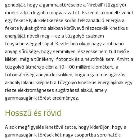
gondolják, hogy a gammakitörésekre a ‘fireball’ (tűzgolyó)
modell adja a legjobb magyarázatot. Eszerint a modell szerint
egy fekete lyuk keletkezése során felszabaduló energia a
fekete lyukat gömb alakban körülvevő részecskék kinetikus
energiáját növeli meg – ez a tűzgolyó csaknem
fénysebességgel tágul. Kezdetben olyan nagy a robbanó
anyag sűrűsége, hogy semmilyen részecske nem tud belőle
kilépni, még a tűnékeny fotonok és a neutrínók sem. Amint a
tűzgolyó átmérője eléri a 10-100 milliárd kilométert, a
fotonsűrűség annyira lecsökken, hogy a gammasugárzás
akadálytalanul kiléphet: a tűzgolyó kinetikus energiájának egy
része elektromágneses sugárzássá alakul, amely
gammasugár-kitörést eredményez.
Hosszú és rövid
A sok megfigyelés lehetővé tette, hogy kiderüljön, hogy a
gammasugár-kitörések két nagy csoportba sorolhatók: