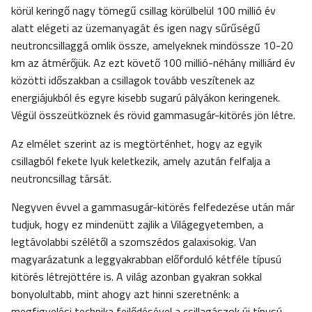
körül keringő nagy tömegű csillag körülbelül 100 millió év
alatt elégeti az üzemanyagát és igen nagy sűrűségű
neutroncsillaggá omlik össze, amelyeknek mindössze 10-20
km az átmérőjük. Az ezt követő 100 millió-néhány milliárd év
közötti időszakban a csillagok tovább veszítenek az
energiájukból és egyre kisebb sugarú pályákon keringenek.
Végül összeütköznek és rövid gammasugár-kitörés jön létre.
Az elmélet szerint az is megtörténhet, hogy az egyik
csillagból fekete lyuk keletkezik, amely azután felfalja a
neutroncsillag társát.
Negyven évvel a gammasugár-kitörés felfedezése után már
tudjuk, hogy ez mindenütt zajlik a Világegyetemben, a
legtávolabbi szélétől a szomszédos galaxisokig. Van
magyarázatunk a leggyakrabban előforduló kétféle típusú
kitörés létrejöttére is. A világ azonban gyakran sokkal
bonyolultabb, mint ahogy azt hinni szeretnénk: a
megfigyelési technika fejlődésével a csillagászok új típusú