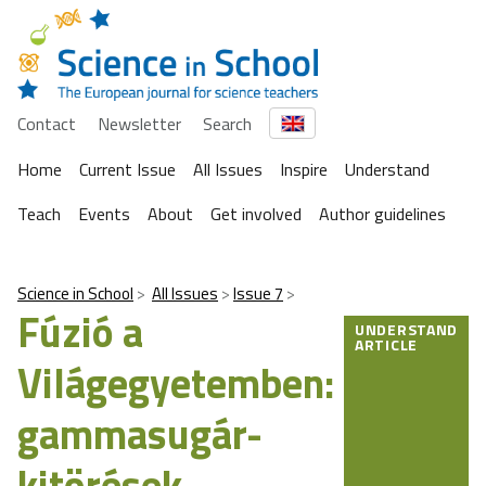
Contact
Newsletter
Search
Home
Current Issue
All Issues
Inspire
Understand
Teach
Events
About
Get involved
Author guidelines
Science in School
All Issues
Issue 7
Fúzió a
UNDERSTAND
ARTICLE
Világegyetemben:
gammasugár-
kitörések