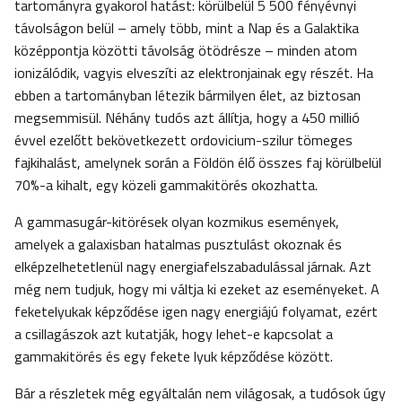
tartományra gyakorol hatást: körülbelül 5 500 fényévnyi
távolságon belül – amely több, mint a Nap és a Galaktika
középpontja közötti távolság ötödrésze – minden atom
ionizálódik, vagyis elveszíti az elektronjainak egy részét. Ha
ebben a tartományban létezik bármilyen élet, az biztosan
megsemmisül. Néhány tudós azt állítja, hogy a 450 millió
évvel ezelőtt bekövetkezett ordovicium-szilur tömeges
fajkihalást, amelynek során a Földön élő összes faj körülbelül
70%-a kihalt, egy közeli gammakitörés okozhatta.
A gammasugár-kitörések olyan kozmikus események,
amelyek a galaxisban hatalmas pusztulást okoznak és
elképzelhetetlenül nagy energiafelszabadulással járnak. Azt
még nem tudjuk, hogy mi váltja ki ezeket az eseményeket. A
feketelyukak képződése igen nagy energiájú folyamat, ezért
a csillagászok azt kutatják, hogy lehet-e kapcsolat a
gammakitörés és egy fekete lyuk képződése között.
Bár a részletek még egyáltalán nem világosak, a tudósok úgy