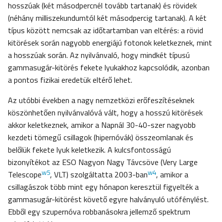
hosszúak (két másodpercnél tovább tartanak) és rövidek
(néhány milliszekundumtól két másodpercig tartanak). A két
típus között nemcsak az időtartamban van eltérés: a rövid
kitörések során nagyobb energiájú fotonok keletkeznek, mint
a hosszúak során. Az nyilvánvaló, hogy mindkét típusú
gammasugár-kitörés fekete lyukakhoz kapcsolódik, azonban
a pontos fizikai eredetük eltérő lehet.
Az utóbbi években a nagy nemzetközi erőfeszítéseknek
köszönhetően nyilvánvalóvá vált, hogy a hosszú kitörések
akkor keletkeznek, amikor a Napnál 30-40-szer nagyobb
kezdeti tömegű csillagok (hipernóvák) összeomlanak és
belőlük fekete lyuk keletkezik. A kulcsfontosságú
bizonyítékot az ESO Nagyon Nagy Távcsöve (Very Large
w5
w4
Telescope
, VLT) szolgáltatta 2003-ban
, amikor a
csillagászok több mint egy hónapon keresztül figyelték a
gammasugár-kitörést követő egyre halványuló utófénylést.
Ebből egy szupernóva robbanásokra jellemző spektrum