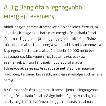
A Big Bang óta a legnagyobb
energiájú esemény
Abból, hogy a gammakitöréseket a Földön lehet észlelni, az
következik, hogy azok hatalmas energia-felszabadulással
járhatnak. Úgy gondolják, hogy egy gammakitörés néhány
másodperce alatt több energia szabadul fel, mint amennyit a
Nap egész élettartama alatt (körülbelül 10 000 millió év)
szétsugároz. Másképpen megfogalmazva, ezek az
események annyira fényesek, hogy egy pillanatra
túlragyogják az egész Világegyetemet. Azonban nagyon
rövid ideig tartanak: kevesebb, mint egy másodperctől néhány
percig.
Az Ősrobbanás óta a gammakitörések járnak a legnagyobb
energiafelszabadulással a Világmindenségben. A csillagászok
azt is meg tudták határozni, hogy a robbanás hatalmas