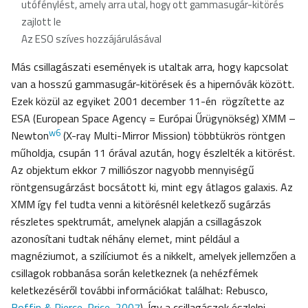
utófénylést, amely arra utal, hogy ott gammasugár-kitörés
zajlott le
Az ESO szíves hozzájárulásával
Más csillagászati események is utaltak arra, hogy kapcsolat
van a hosszú gammasugár-kitörések és a hipernóvák között.
Ezek közül az egyiket 2001 december 11-én rögzítette az
ESA (European Space Agency = Európai Űrügynökség) XMM –
w6
Newton
(X-ray Multi-Mirror Mission) többtükrös röntgen
műholdja, csupán 11 órával azután, hogy észlelték a kitörést.
Az objektum ekkor 7 milliószor nagyobb mennyiségű
röntgensugárzást bocsátott ki, mint egy átlagos galaxis. Az
XMM így fel tudta venni a kitörésnél keletkező sugárzás
részletes spektrumát, amelynek alapján a csillagászok
azonosítani tudtak néhány elemet, mint például a
magnéziumot, a szilíciumot és a nikkelt, amelyek jellemzően a
csillagok robbanása során keletkeznek (a nehézfémek
keletkezéséről további információkat találhat: Rebusco,
Boffin & Pierce-Price, 2007
). Így a csillagászok észlelni