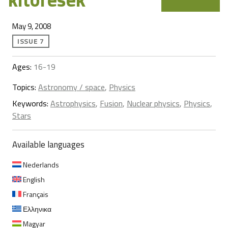
May 9, 2008
ISSUE 7
Ages:
16-19
Topics:
Astronomy / space
,
Physics
Keywords:
Astrophysics
,
Fusion
,
Nuclear physics
,
Physics
,
Stars
Available languages
Nederlands
English
Français
Ελληνικα
Magyar