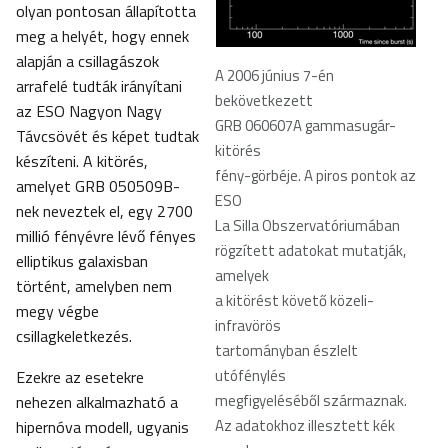
olyan pontosan állapította
meg a helyét, hogy ennek
alapján a csillagászok
A 2006 június 7-én
arrafelé tudták irányítani
bekövetkezett
az ESO Nagyon Nagy
GRB 060607A gammasugár-
Távcsövét és képet tudtak
kitörés
készíteni. A kitörés,
fény-görbéje. A piros pontok az
amelyet GRB 050509B-
ESO
nek neveztek el, egy 2700
La Silla Obszervatóriumában
millió fényévre lévő fényes
rögzített adatokat mutatják,
elliptikus galaxisban
amelyek
történt, amelyben nem
a kitörést követő közeli-
megy végbe
infravörös
csillagkeletkezés.
tartományban észlelt
utófénylés
Ezekre az esetekre
megfigyeléséből származnak.
nehezen alkalmazható a
Az adatokhoz illesztett kék
hipernóva modell, ugyanis