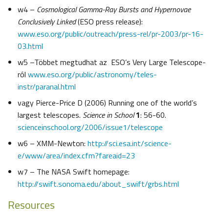
w4 –
Cosmological Gamma-Ray Bursts and Hypernovae
Conclusively Linked
(ESO press release):
www.eso.org/public/outreach/press-rel/pr-2003/pr-16-
03.html
w5 –Többet megtudhat az ESO’s Very Large Telescope-
ról
www.eso.org/public/astronomy/teles-
instr/paranal.html
vagy Pierce-Price D (2006) Running one of the world’s
largest telescopes.
Science in School
1
: 56-60.
scienceinschool.org/2006/issue1/telescope
w6 – XMM-Newton:
http://sci.esa.int/science-
e/www/area/index.cfm?fareaid=23
w7 – The NASA Swift homepage:
http://swift.sonoma.edu/about_swift/grbs.html
Resources