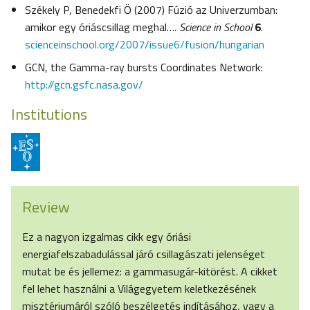
Székely P, Benedekfi Ö (2007) Fúzió az Univerzumban:
amikor egy óriáscsillag meghal….
Science in School
6
.
scienceinschool.org/2007/issue6/fusion/hungarian
GCN, the Gamma-ray bursts Coordinates Network:
http://gcn.gsfc.nasa.gov/
Institutions
Review
Ez a nagyon izgalmas cikk egy óriási
energiafelszabadulással járó csillagászati jelenséget
mutat be és jellemez: a gammasugár-kitörést. A cikket
fel lehet használni a Világegyetem keletkezésének
misztériumáról szóló beszélgetés indításához, vagy a