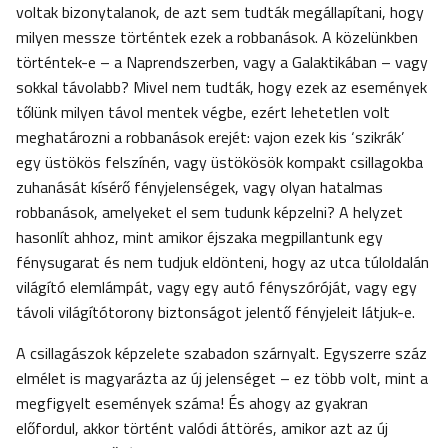
voltak bizonytalanok, de azt sem tudták megállapítani, hogy
milyen messze történtek ezek a robbanások. A közelünkben
történtek-e – a Naprendszerben, vagy a Galaktikában – vagy
sokkal távolabb? Mivel nem tudták, hogy ezek az események
tőlünk milyen távol mentek végbe, ezért lehetetlen volt
meghatározni a robbanások erejét: vajon ezek kis ‘szikrák’
egy üstökös felszínén, vagy üstökösök kompakt csillagokba
zuhanását kísérő fényjelenségek, vagy olyan hatalmas
robbanások, amelyeket el sem tudunk képzelni? A helyzet
hasonlít ahhoz, mint amikor éjszaka megpillantunk egy
fénysugarat és nem tudjuk eldönteni, hogy az utca túloldalán
világító elemlámpát, vagy egy autó fényszóróját, vagy egy
távoli világítótorony biztonságot jelentő fényjeleit látjuk-e.
A csillagászok képzelete szabadon szárnyalt. Egyszerre száz
elmélet is magyarázta az új jelenséget – ez több volt, mint a
megfigyelt események száma! És ahogy az gyakran
előfordul, akkor történt valódi áttörés, amikor azt az új