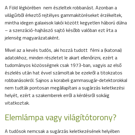
A Föld légkörében nem észleltek robbanást. Azonban a
világűrből érkeztő rejtélyes gammakitöréseket érzékeltek,
mintha idegen galaxisok lakói között kegyetlen háború dúlna
– a szenzáció-hajhászó sajtó később valóban ezt írta a
jelenség magyarázataként.
Mivel az a kevés tudós, aki hozzá tudott férni a (katonai)
adatokhoz, minden részletet le akart ellenőrizni, ezért a
tudományos közösségnek csak 1973-ban, vagyis az első
észlelés után hat évvel számoltak be ezekről a titokzatos
robbanásokról. Sajnos a korabeli gammasugár-detektorokkal
nem tudták pontosan megállapítani a sugárzás keletkezési
helyét, ezért a szakemberek erről a kérdésről sokáig
vitatkoztak.
Elemlámpa vagy világítótoron
y
?
A tudósok nemcsak a sugárzás keletkezésének helyében