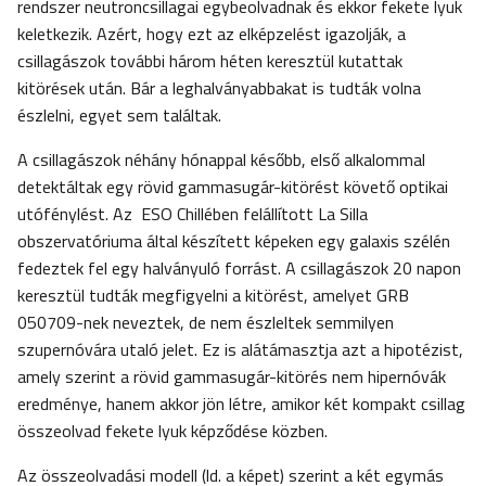
rendszer neutroncsillagai egybeolvadnak és ekkor fekete lyuk
keletkezik. Azért, hogy ezt az elképzelést igazolják, a
csillagászok további három héten keresztül kutattak
kitörések után. Bár a leghalványabbakat is tudták volna
észlelni, egyet sem találtak.
A csillagászok néhány hónappal később, első alkalommal
detektáltak egy rövid gammasugár-kitörést követő optikai
utófénylést. Az ESO Chillében felállított La Silla
obszervatóriuma által készített képeken egy galaxis szélén
fedeztek fel egy halványuló forrást. A csillagászok 20 napon
keresztül tudták megfigyelni a kitörést, amelyet GRB
050709-nek neveztek, de nem észleltek semmilyen
szupernóvára utaló jelet. Ez is alátámasztja azt a hipotézist,
amely szerint a rövid gammasugár-kitörés nem hipernóvák
eredménye, hanem akkor jön létre, amikor két kompakt csillag
összeolvad fekete lyuk képződése közben.
Az összeolvadási modell (ld. a képet) szerint a két egymás