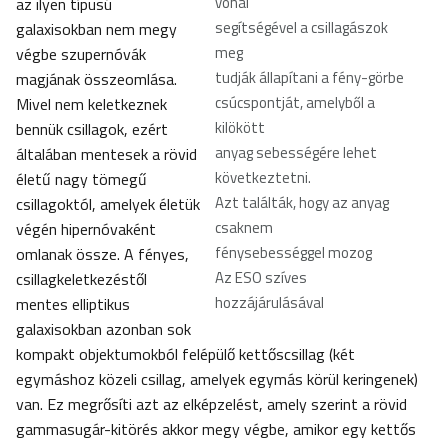
vonal
az ilyen típusú
segítségével a csillagászok
galaxisokban nem megy
meg
végbe szupernóvák
tudják állapítani a fény-görbe
magjának összeomlása.
csúcspontját, amelyből a
Mivel nem keletkeznek
kilökött
bennük csillagok, ezért
anyag sebességére lehet
általában mentesek a rövid
következtetni.
életű nagy tömegű
Azt találták, hogy az anyag
csillagoktól, amelyek életük
csaknem
végén hipernóvaként
fénysebességgel mozog
omlanak össze. A fényes,
Az ESO szíves
csillagkeletkezéstől
hozzájárulásával
mentes elliptikus
galaxisokban azonban sok
kompakt objektumokból felépülő kettőscsillag (két
egymáshoz közeli csillag, amelyek egymás körül keringenek)
van. Ez megrősíti azt az elképzelést, amely szerint a rövid
gammasugár-kitörés akkor megy végbe, amikor egy kettős