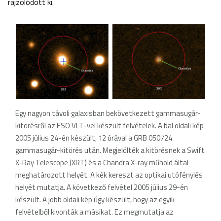
rajzolódott ki.
Egy nagyon távoli galaxisban bekövetkezett gammasugár-
kitörésről az ESO VLT-vel készült felvételek. A bal oldali kép
2005 július 24-én készült, 12 órával a GRB 050724
gammasugár-kitörés után. Megjelölték a kitörésnek a Swift
X-Ray Telescope (XRT) és a Chandra X-ray műhold által
meghatározott helyét. A kék kereszt az optikai utófénylés
helyét mutatja. A következő felvétel 2005 július 29-én
készült. A jobb oldali kép úgy készült, hogy az egyik
felvételből kivonták a másikat. Ez megmutatja az