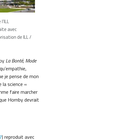
l’ILL
ite avec
risation de ILL /
nby
La Bonté, Mode
« qu’empathie,
que je pense de mon
e la science «
omme faire marcher
e que Hornby devrait
7
) reproduit avec