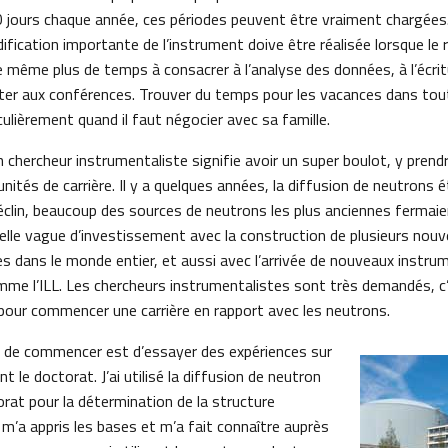
0 jours chaque année, ces périodes peuvent être vraiment chargées. 
fication importante de l’instrument doive être réalisée lorsque le 
de même plus de temps à consacrer à l’analyse des données, à l’écritu
ster aux conférences. Trouver du temps pour les vacances dans tou
iculièrement quand il faut négocier avec sa famille.
chercheur instrumentaliste signifie avoir un super boulot, y prendre
ités de carrière. Il y a quelques années, la diffusion de neutrons é
lin, beaucoup des sources de neutrons les plus anciennes fermaie
elle vague d’investissement avec la construction de plusieurs nouv
s dans le monde entier, et aussi avec l’arrivée de nouveaux instr
mme l’ILL. Les chercheurs instrumentalistes sont très demandés, c
our commencer une carrière en rapport avec les neutrons.
 de commencer est d’essayer des expériences sur
t le doctorat. J’ai utilisé la diffusion de neutron
at pour la détermination de la structure
m’a appris les bases et m’a fait connaître auprès