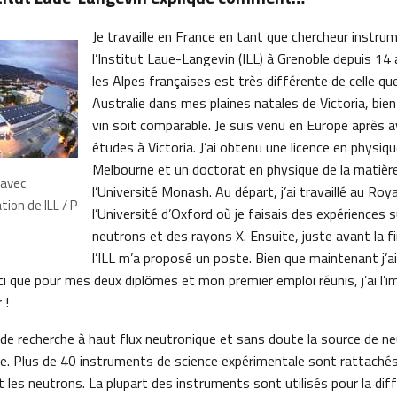
Je travaille en France en tant que chercheur instru
l’Institut Laue-Langevin (ILL) à Grenoble depuis 14
les Alpes françaises est très différente de celle qu
Australie dans mes plaines natales de Victoria, bien
vin soit comparable. Je suis venu en Europe après 
études à Victoria. J’ai obtenu une licence en physiqu
Melbourne et un doctorat en physique de la matièr
 avec
l’Université Monash. Au départ, j’ai travaillé au Ro
tion de ILL / P
l’Université d’Oxford où je faisais des expériences s
neutrons et des rayons X. Ensuite, juste avant la f
l’ILL m’a proposé un poste. Bien que maintenant j’a
ici que pour mes deux diplômes et mon premier emploi réunis, j’ai l’i
 !
 de recherche à haut flux neutronique et sans doute la source de ne
. Plus de 40 instruments de science expérimentale sont rattachés
it les neutrons. La plupart des instruments sont utilisés pour la dif