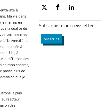
mentaliste à
twitter
facebook
linkedin
 ans. Ma vie dans
e je menais en
Subscribe to our
newsletter
 que la qualité du
avoir terminé mes
Subscribe
e à l’Université de
e condensée à
yaume-Uni, à
ur la diffusion des
in de mon contrat,
ie passé plus de
mpression que je
utrons la plus
 au réacteur
fusion des