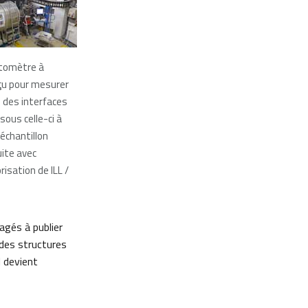
ctomètre à
çu pour mesurer
s des interfaces
sous celle-ci à
l’échantillon
ite avec
risation de ILL /
agés à publier
des structures
l devient