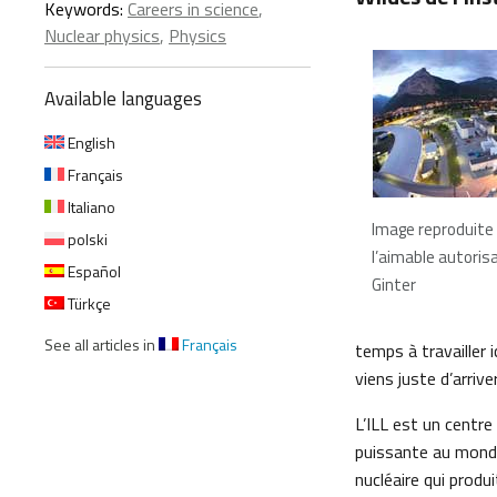
Keywords:
Careers in science
,
Nuclear physics
,
Physics
Available languages
English
Français
Italiano
Image reproduite
polski
l’aimable autorisa
Español
Ginter
Türkçe
See all articles in
Français
temps à travailler 
viens juste d’arriver
L’ILL est un centre
puissante au monde
nucléaire qui produ