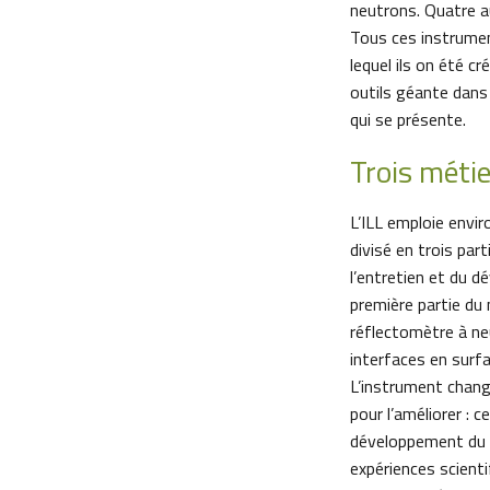
neutrons. Quatre au
Tous ces instrumen
lequel ils on été c
outils géante dans 
qui se présente.
Trois méti
L’ILL emploie envir
divisé en trois par
l’entretien et du 
première partie du m
réflectomètre à ne
interfaces en surfac
L’instrument chang
pour l’améliorer : 
développement du lo
expériences scient