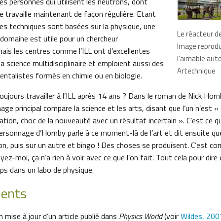
es personnes qui utilisent les neutrons, dont
je travaille maintenant de façon régulière. Etant
es techniques sont basées sur la physique, une
Le réacteur de 
domaine est utile pour un chercheur
Image reprodu
mais les centres comme l’ILL ont d’excellentes
l’aimable auto
a science multidisciplinaire et emploient aussi des
Artechnique
entalistes formés en chimie ou en biologie.
oujours travailler à l’ILL après 14 ans ? Dans le roman de Nick Hor
nage principal compare la science et les arts, disant que l’un n’est 
ation, choc de la nouveauté avec un résultat incertain ». C’est ce 
e personnage d’Hornby parle à ce moment-là de l’art et dit ensuite qu
on, puis sur un autre et bingo ! Des choses se produisent. C’est c
yez-moi, ça n’a rien à voir avec ce que l’on fait. Tout cela pour dir
ps dans un labo de physique.
ents
n mise à jour d’un article publié dans
Physics World
(voir
Wildes, 200