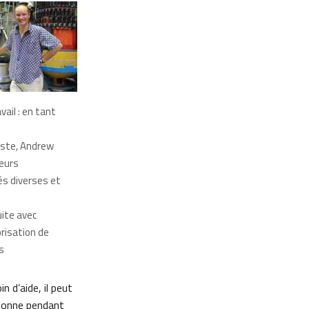
vail : en tant
iste, Andrew
ieurs
és diverses et
ite avec
orisation de
s
n d’aide, il peut
tionne pendant