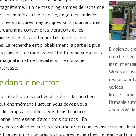
e magnétisme. L’un de mes programmes de recherche
ettes en métal à base de fer, largement utilisées
dont les structures magnétiques sont pourtant mal
programme concerne les vibrations et les
ques dans des matériaux tels que les films
. La recherche est probablement la partie la plus
Division du tra
us plaisante de mon travail étant donné que je suis
que chercheur
 imagination et de travailler sur le domaine
instrumental
intéresse.
Wildes a plus
e dans le neutron
responsabilit
variées
Image reprodu
s entre les trois parties du métier de chercheur
l’aimable aut
peut énormément fluctuer. Vous devez vous
Andrew Wilde
 du temps à accorder à vos trois fonctions.
onne l’impression d’avoir trois boulots ! En
l y a des problèmes sur les instruments ou que les visiteurs ont besoi
e de trouver du temps pour vos propres recherches. Le réacteur fonc