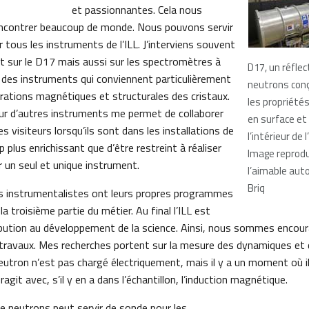
et passionnantes. Cela nous
encontrer beaucoup de monde. Nous pouvons servir
r tous les instruments de l’ILL. J’interviens souvent
t sur le D17 mais aussi sur les spectromètres à
D17, un réfle
t des instruments qui conviennent particulièrement
neutrons con
brations magnétiques et structurales des cristaux.
les propriété
 sur d’autres instruments me permet de collaborer
en surface et 
s visiteurs lorsqu’ils sont dans les installations de
l’intérieur de 
p plus enrichissant que d’être restreint à réaliser
Image reprodu
 un seul et unique instrument.
l’aimable auto
Briq
s instrumentalistes ont leurs propres programmes
la troisième partie du métier. Au final l’ILL est
ibution au développement de la science. Ainsi, nous sommes encour
travaux. Mes recherches portent sur la mesure des dynamiques et 
utron n’est pas chargé électriquement, mais il y a un moment où i
agit avec, s’il y en a dans l’échantillon, l’induction magnétique.
 de neutrons peut servir de sonde pour les