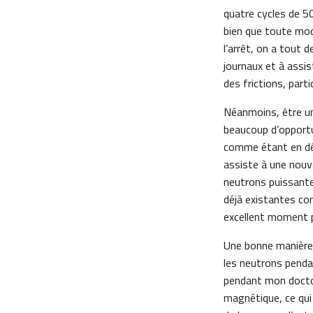
quatre cycles de 5
bien que toute modi
l’arrêt, on a tout 
journaux et à assi
des frictions, part
Néanmoins, être un 
beaucoup d’opportun
comme étant en déc
assiste à une nouv
neutrons puissante
déjà existantes co
excellent moment p
Une bonne manière
les neutrons pendan
pendant mon doctor
magnétique, ce qui 