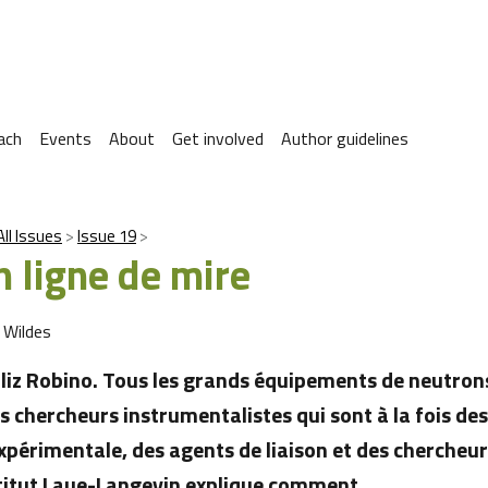
ach
Events
About
Get involved
Author guidelines
All Issues
Issue 19
n ligne de mire
 Wildes
iliz Robino. Tous les grands équipements de neutron
 chercheurs instrumentalistes qui sont à la fois des
xpérimentale, des agents de liaison et des chercheu
stitut Laue-Langevin explique comment…