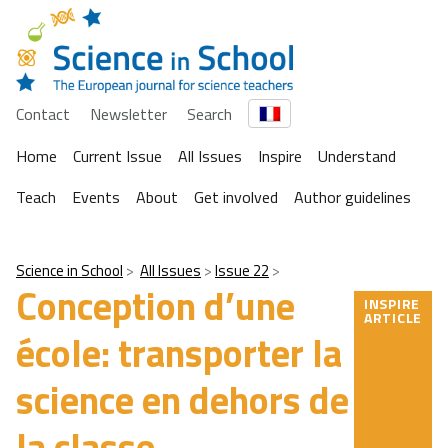
Contact
Newsletter
Search
Home
Current Issue
All Issues
Inspire
Understand
Teach
Events
About
Get involved
Author guidelines
Science in School
All Issues
Issue 22
Conception d’une
INSPIRE
ARTICLE
école: transporter la
science en dehors de
la classe