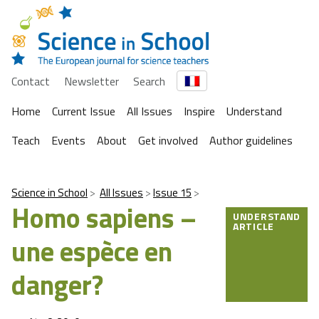
Contact
Newsletter
Search
Home
Current Issue
All Issues
Inspire
Understand
Teach
Events
About
Get involved
Author guidelines
Science in School
All Issues
Issue 15
Homo sapiens –
UNDERSTAND
ARTICLE
une espèce en
danger?