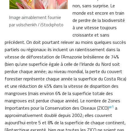
non, sans surprise. Le
monde est encore en train
Image aimablement fournie
de perdre de la biodiversité
par volschenkh / iStockphoto
à une vitesse toujours
croissante et sans
précédent. On doit pourtant relever au moins quelques succès
partiels ou régionaux: ils incluent un ralentissement dans la
vitesse de déforestation de l’Amazonie brésilienne de 74%
(bien qu’une superficie égale à celle de l’Irlande du Nord soit
perdue chaque année; au niveau mondial, la perte du couvert
forestier représente chaque année la superficie du Costa Rica)
et une réduction de 45% dans la vitesse de disparition des
mangroves (mais environ 6% de la superficie totale des
mangroves est perdue chaque année). Le nombre de Zones
w1
Importantes pour la Conservation des Oiseaux (ZICO)
a
approximativement doublé depuis 2002; elles couvrent
aujourd’hui entre 5 et 8% de la superficie de chaque continent,
l’Antarctique excepté, bien que toutes les ZICO ne soient pas