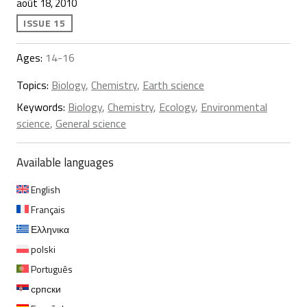
août 18, 2010
ISSUE 15
Ages:
14-16
Topics:
Biology
,
Chemistry
,
Earth science
Keywords:
Biology
,
Chemistry
,
Ecology
,
Environmental
science
,
General science
Available languages
English
Français
Ελληνικα
polski
Português
српски