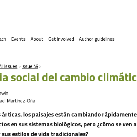
ach
Events
About
Get involved
Author guidelines
All Issues
Issue 49
ia social del cambio climáti
nwin
ael Martínez-Oña
s árticas, los paisajes están cambiando rápidamente.
tos en sus sistemas biológicos, pero ¿cómo se ven a
sus estilos de vida tradicionales?