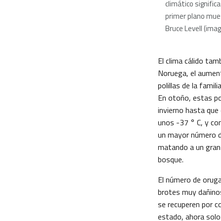
climático signifi
primer plano mues
Bruce Levell (ima
El clima cálido tam
Noruega, el aumen
polillas de la famili
En otoño, estas po
invierno hasta que
unos -37 ° C, y co
un mayor número de
matando a un gran
bosque.
El número de oruga
brotes muy dañinos
se recuperen por c
estado, ahora solo