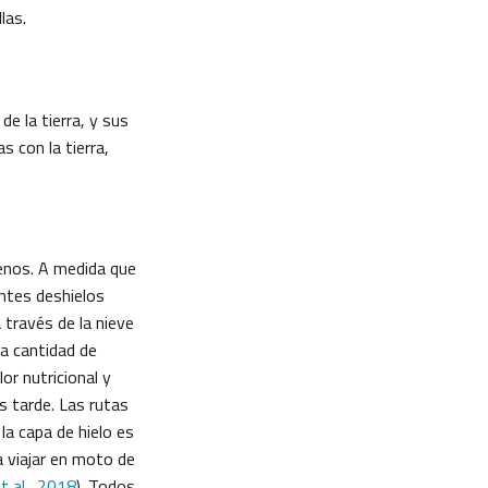
las.
e la tierra, y sus
 con la tierra,
renos. A medida que
entes deshielos
 través de la nieve
la cantidad de
or nutricional y
s tarde. Las rutas
a capa de hielo es
 viajar en moto de
t al., 2018
). Todos