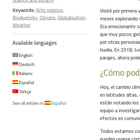
Science and society
Keywords:
Artic regions
,
Visité por primera
Biodiversity
,
Climate
,
Globalisation
,
meses explorando u
Weather
Era emocionante sa
que muy pocos geól
por otras personas
Available languages
huella. En 2018, t
English
parajes, ahora pod
Deutsch
¿Cómo pode
Italiano
Español
Hoy, el cambio cli
Türkçe
en latitudes altas
están notando los 
See all articles in
Español
equipo a investigar
efectos en comunid
Todos estamos con
pueden usarse como