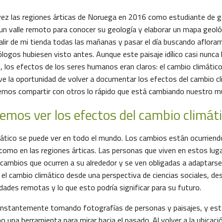
 vez las regiones árticas de Noruega en 2016 como estudiante de g
n valle remoto para conocer su geología y elaborar un mapa geológ
lir de mi tienda todas las mañanas y pasar el día buscando aflor
ogos hubiesen visto antes. Aunque este paisaje idílico casi nunca 
, los efectos de los seres humanos eran claros: el cambio climátic
uve la oportunidad de volver a documentar los efectos del cambio c
emos compartir con otros lo rápido que está cambiando nuestro m
mos ver los efectos del cambio climát
mático se puede ver en todo el mundo. Los cambios están ocurrie
, como en las regiones árticas. Las personas que viven en estos lu
cambios que ocurren a su alrededor y se ven obligadas a adaptarse.
 el cambio climático desde una perspectiva de ciencias sociales, de
ades remotas y lo que esto podría significar para su futuro.
stantemente tomando fotografías de personas y paisajes, y es
 una herramienta para mirar hacia el pasado. Al volver a la ubicaci