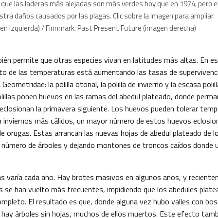
ca que las laderas más alejadas son más verdes hoy que en 1974, pero 
tra daños causados por las plagas. Clic sobre la imagen para ampliar.
gen izquierda) / Finnmark: Past Present Future (imagen derecha)
bién permite que otras especies vivan en latitudes más altas. En e
to de las temperaturas está aumentando las tasas de supervivenc
a Geometridae: la polilla otoñal, la polilla de invierno y la escasa poli
lillas ponen huevos en las ramas del abedul plateado, donde perma
 eclosionan la primavera siguiente. Los huevos pueden tolerar tem
n inviernos más cálidos, un mayor número de estos huevos eclosio
 orugas. Estas arrancan las nuevas hojas de abedul plateado de lo
 número de árboles y dejando montones de troncos caídos donde 
s varía cada año. Hay brotes masivos en algunos años, y recient
 se han vuelto más frecuentes, impidiendo que los abedules plate
ompleto. El resultado es que, donde alguna vez hubo valles con bo
 hay árboles sin hojas, muchos de ellos muertos. Este efecto tamb