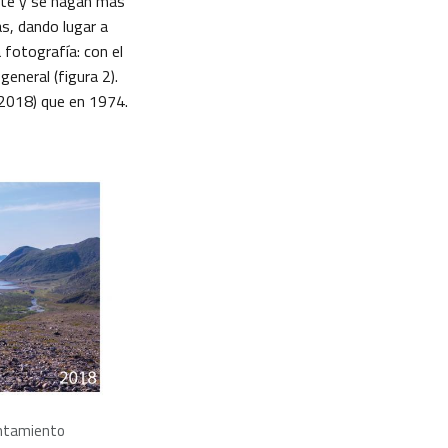
ente y se hagan más
s, dando lugar a
 fotografía: con el
eneral (figura 2).
(2018) que en 1974.
entamiento