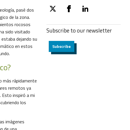
eología, pasé dos
twitter
facebook
linkedin
ico de la zona.
amientos rocosos
Subscribe to our
newsletter
ha sido visitado
o estaba dejando su
limático en estos
Subscribe
undo.
ico?
ndo más rápidamente
gares remotos ya
 Esto inspiró a mi
scubriendo los
tas imágenes
ón de una