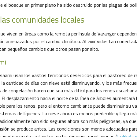
de el bosque en primer plano ha sido destruido por las plagas de polil
 las comunidades locales
e viven en áreas como la remota península de Varanger dependen d
n amenazados por el cambio climático. Al vivir vidas tan conectadas
tan pequeños cambios que otros pasan por alto.
ami
s saami usan los vastos territorios desérticos para el pastoreo de 
a, la cantidad de días con nieve está disminuyendo, y los más frecu
 de congelación hacen que sea más difícil para los renos escarbar a
en. El desplazamiento hacia el norte de la línea de árboles aumentará 
le para los renos, pero el entorno cambiante puede disminuir su val
stemas de líquenes. La nieve ahora es menos predecible y llega má
adicionalmente han sido seguras ahora son más peligrosas, ya que l
usión se produce antes. Las condiciones son menos adecuadas para
 mayor riesgo de avalanchas en las regiones montañosas (
Jaakkola e