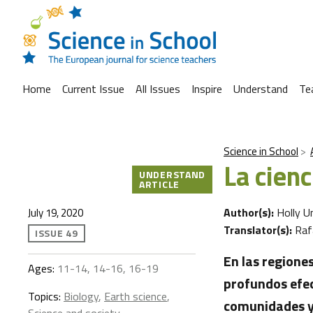
Home
Current Issue
All Issues
Inspire
Understand
Te
Science in School
La cienc
UNDERSTAND
ARTICLE
Author(s):
Holly U
July 19, 2020
Translator(s):
Raf
ISSUE 49
En las regione
Ages:
11-14, 14-16, 16-19
profundos efec
Topics:
Biology
,
Earth science
,
comunidades y 