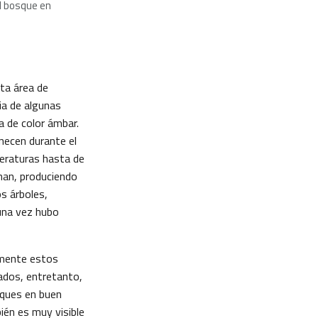
el bosque en
sta área de
ia de algunas
lla de color ámbar.
necen durante el
peraturas hasta de
nan, produciendo
s árboles,
una vez hubo
emente estos
ados, entretanto,
sques en buen
ién es muy visible