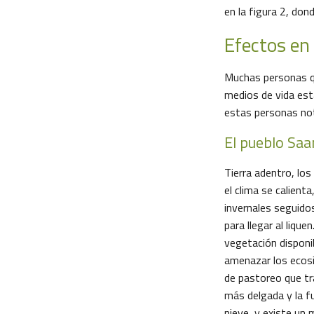
en la figura 2, don
Efectos en
Muchas personas qu
medios de vida está
estas personas no
El pueblo Sa
Tierra adentro, lo
el clima se calient
invernales seguidos
para llegar al liqu
vegetación disponib
amenazar los ecosi
de pastoreo que tr
más delgada y la f
nieve, y existe un