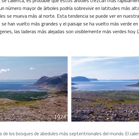
a se calienta, es probable que estos árboles crezcan más rápidam
un número mayor de árboles podría sobrevivir en latitudes más alta
oles se mueva más al norte. Esta tendencia se puede ver en nuestra
 se han vuelto más grandes y el paisaje se ha vuelto más verde en g
genes, las laderas más alejadas son visiblemente más verdes hoy 
uno de los bosques de abedules más septentrionales del mundo. El cal