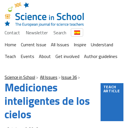
Contact
Newsletter
Search
Home
Current Issue
All Issues
Inspire
Understand
Teach
Events
About
Get involved
Author guidelines
Science in School
All Issues
Issue 36
Mediciones
TEACH
ARTICLE
inteligentes de los
cielos