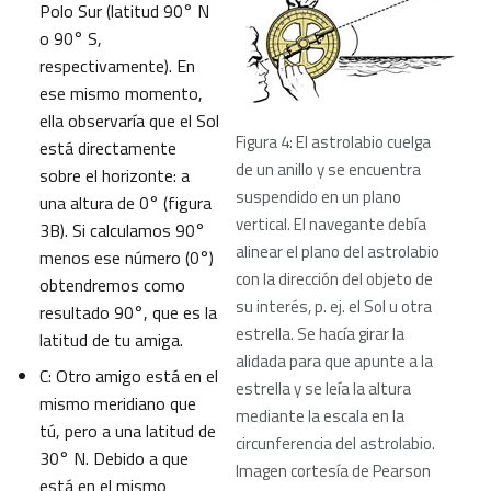
Polo Sur (latitud 90° N
o 90° S,
respectivamente). En
ese mismo momento,
ella observaría que el Sol
Figura 4: El astrolabio cuelga
está directamente
de un anillo y se encuentra
sobre el horizonte: a
suspendido en un plano
una altura de 0° (figura
vertical. El navegante debía
3B). Si calculamos 90°
alinear el plano del astrolabio
menos ese número (0°)
con la dirección del objeto de
obtendremos como
su interés, p. ej. el Sol u otra
resultado 90°, que es la
estrella. Se hacía girar la
latitud de tu amiga.
alidada para que apunte a la
C: Otro amigo está en el
estrella y se leía la altura
mismo meridiano que
mediante la escala en la
tú, pero a una latitud de
circunferencia del astrolabio.
30° N. Debido a que
Imagen cortesía de Pearson
está en el mismo