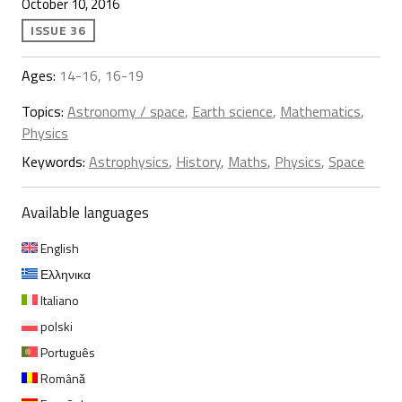
October 10, 2016
ISSUE 36
Ages:
14-16, 16-19
Topics:
Astronomy / space
,
Earth science
,
Mathematics
,
Physics
Keywords:
Astrophysics
,
History
,
Maths
,
Physics
,
Space
Available languages
English
Ελληνικα
Italiano
polski
Português
Română