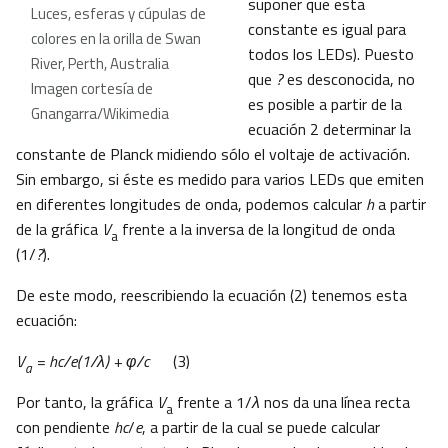
suponer que esta
Luces, esferas y cúpulas de
constante es igual para
colores en la orilla de Swan
todos los LEDs). Puesto
River, Perth, Australia
que
?
es desconocida, no
Imagen cortesía de
es posible a partir de la
Gnangarra/Wikimedia
ecuación 2 determinar la
constante de Planck midiendo sólo el voltaje de activación.
Sin embargo, si éste es medido para varios LEDs que emiten
en diferentes longitudes de onda, podemos calcular
h
a partir
de la gráfica
V
frente a la inversa de la longitud de onda
a
(1/
?
).
De este modo, reescribiendo la ecuación (2) tenemos esta
ecuación:
V
= hc/e(1/λ) + φ/c
(3)
a
Por tanto, la gráfica
V
frente a 1/
λ
nos da una línea recta
a
con pendiente
hc
/
e
, a partir de la cual se puede calcular