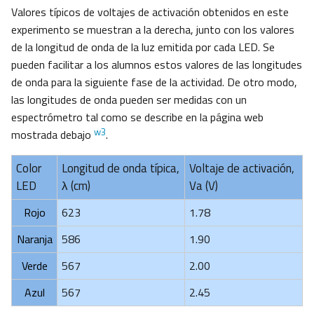
Valores típicos de voltajes de activación obtenidos en este
experimento se muestran a la derecha, junto con los valores
de la longitud de onda de la luz emitida por cada LED. Se
pueden facilitar a los alumnos estos valores de las longitudes
de onda para la siguiente fase de la actividad. De otro modo,
las longitudes de onda pueden ser medidas con un
espectrómetro tal como se describe en la página web
w3
mostrada debajo
.
Color
Longitud de onda típica,
Voltaje de activación,
LED
λ (cm)
Va (V)
Rojo
623
1.78
Naranja
586
1.90
Verde
567
2.00
Azul
567
2.45