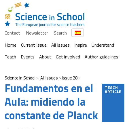
Contact
Newsletter
Search
Home
Current Issue
All Issues
Inspire
Understand
Teach
Events
About
Get involved
Author guidelines
Science in School
All Issues
Issue 28
Fundamentos en el
TEACH
ARTICLE
Aula: midiendo la
constante de Planck