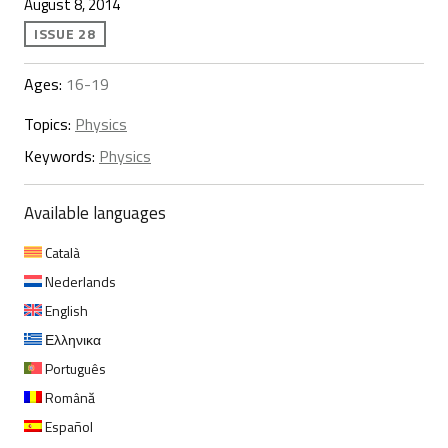
August 8, 2014
ISSUE 28
Ages:
16-19
Topics:
Physics
Keywords:
Physics
Available languages
Català
Nederlands
English
Ελληνικα
Português
Română
Español