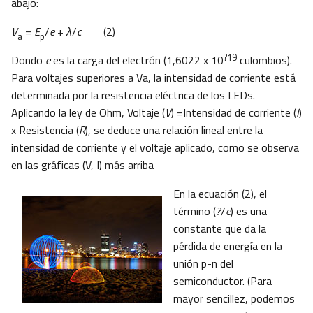
abajo:
V
=
E
/
e
+
λ
/
c
(2)
a
p
?19
Dondo
e
es la carga del electrón (1,6022 x 10
culombios).
Para voltajes superiores a Va, la intensidad de corriente está
determinada por la resistencia eléctrica de los LEDs.
Aplicando la ley de Ohm, Voltaje (
V
) =Intensidad de corriente (
I
)
x Resistencia (
R
), se deduce una relación lineal entre la
intensidad de corriente y el voltaje aplicado, como se observa
en las gráficas (V, I) más arriba
En la ecuación (2), el
término (
?
/
e
) es una
constante que da la
pérdida de energía en la
unión p-n del
semiconductor. (Para
mayor sencillez, podemos