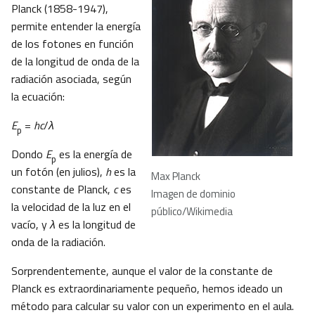
Planck (1858-1947),
permite entender la energía
de los fotones en función
de la longitud de onda de la
radiación asociada, según
la ecuación:
E
=
hc
/
λ
p
Dondo
E
es la energía de
p
un fotón (en julios),
h
es la
Max Planck
constante de Planck,
c
es
Imagen de dominio
la velocidad de la luz en el
público/Wikimedia
vacío, y
λ
es la longitud de
onda de la radiación.
Sorprendentemente, aunque el valor de la constante de
Planck es extraordinariamente pequeño, hemos ideado un
método para calcular su valor con un experimento en el aula.