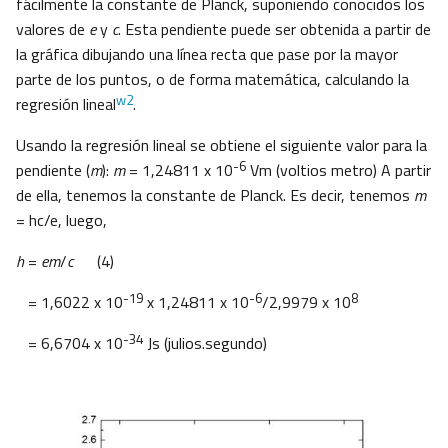
fácilmente la constante de Planck, suponiendo conocidos los
valores de
e
y
c
. Esta pendiente puede ser obtenida a partir de
la gráfica dibujando una línea recta que pase por la mayor
parte de los puntos, o de forma matemática, calculando la
w2
regresión lineal
.
Usando la regresión lineal se obtiene el siguiente valor para la
-6
pendiente (
m
):
m
= 1,24811 x 10
Vm (voltios metro) A partir
de ella, tenemos la constante de Planck. Es decir, tenemos
m
= hc/e, luego,
h
=
em
/
c
(4)
-19
-6
8
= 1,6022 x 10
x 1,24811 x 10
/2,9979 x 10
-34
= 6,6704 x 10
Js (julios.segundo)