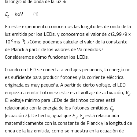
la longitud de onda de la luz
λ
:
E
=
hc
/
λ
(1)
p
En este experimento conocemos las longitudes de onda de la
luz emitida por los LEDs, y conocemos el valor de
c
(2,9979 x
8
-1
10
ms
). ¿Cómo podemos calcular el valor de la constante
de Planck a partir de los valores de Va medidos?
Consideremos cómo funcionan los LEDs.
Cuando un LED se conecta a voltajes pequeños, la energía no
es suficiente para producir fotones y la corriente eléctrica
originada es muy pequeña. A partir de cierto voltaje, el LED
empieza a emitir fotones: este es el voltaje de activación,
V
.
a
El voltaje mínimo para LEDs de distintos colores está
relacionado con la energía de los fotones emitidos
E
p
(ecuación 2). De hecho, igual que
E
,
V
está relacionada
p
a
matemáticamente con la constante de Planck y la longitud de
onda de la luz emitida, como se muestra en la ecuación de