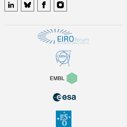
linkedin
bluesky
facebook
instagram