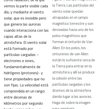
la Tierra. Las partículas del
vemos la parte visible cada
viento solar quedan
día; y mediante el viento
atrapadas en el campo
solar, que es invisible pero
magnético terrestre y son
que genera las auroras
desviadas hacia uno de los
cuando interacciona con las
polos magnéticos que
capas altas de la
forman el cinturón de Van
atmósfera. El viento solar
Allen. En los polos, los
está formado por
cinturones de van Allen
partículas cargadas –
están lo suficiente cerca de
electrones e iones,
la Tierra para entrar en la
fundamentalmente de
atmósfera y allí se produce
hidrógeno (protones)- y
la colisión entre las
tiene propiedades que no
partículas cargadas y los
son fijas. La velocidad está
átomos de la atmósfera
comprendida en un rango
dando lugar a las auroras.
entre decenas de
Haga clic sobre la imagen
kilómetros por segundo
para ampliarla.