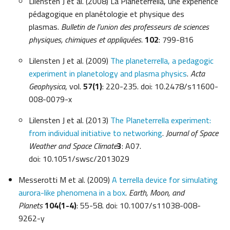
Lilensten J et al. (2008) La Planeterrella, une expérience
pédagogique en planétologie et physique des
plasmas.
Bulletin de l’union des professeurs de sciences
physiques, chimiques et appliquées.
102
: 799-816
Lilensten J et al. (2009)
The planeterrella, a pedagogic
experiment in planetology and plasma physics
.
Acta
Geophysica
, vol.
57(1)
: 220-235. doi: 10.2478/s11600-
008-0079-x
Lilensten J et al. (2013)
The Planeterrella experiment:
from individual initiative to networking
.
Journal of Space
Weather and Space Climate
3
: A07.
doi: 10.1051/swsc/2013029
Messerotti M et al. (2009)
A terrella device for simulating
aurora-like phenomena in a box
.
Earth, Moon, and
Planets
104(1-4)
: 55-58. doi: 10.1007/s11038-008-
9262-y