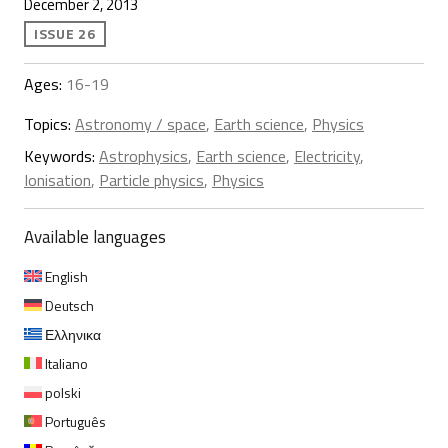
December 2, 2013
ISSUE 26
Ages:
16-19
Topics:
Astronomy / space
,
Earth science
,
Physics
Keywords:
Astrophysics
,
Earth science
,
Electricity
,
Ionisation
,
Particle physics
,
Physics
Available languages
English
Deutsch
Ελληνικα
Italiano
polski
Português