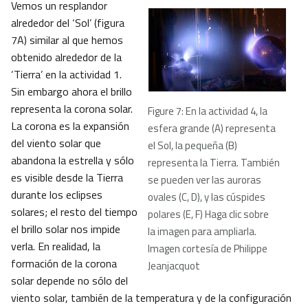
Vemos un resplandor
alrededor del ‘Sol’ (figura
7A) similar al que hemos
obtenido alrededor de la
‘Tierra’ en la actividad 1.
Sin embargo ahora el brillo
representa la corona solar.
Figure 7: En la actividad 4, la
La corona es la expansión
esfera grande (A) representa
del viento solar que
el Sol, la pequeña (B)
abandona la estrella y sólo
representa la Tierra. También
es visible desde la Tierra
se pueden ver las auroras
durante los eclipses
ovales (C, D), y las cúspides
solares; el resto del tiempo
polares (E, F) Haga clic sobre
el brillo solar nos impide
la imagen para ampliarla.
verla. En realidad, la
Imagen cortesía de Philippe
formación de la corona
Jeanjacquot
solar depende no sólo del
viento solar, también de la temperatura y de la configuración