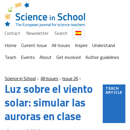
Contact
Newsletter
Search
Home
Current Issue
All Issues
Inspire
Understand
Teach
Events
About
Get involved
Author guidelines
Science in School
All Issues
Issue 26
Luz sobre el viento
TEACH
ARTICLE
solar: simular las
auroras en clase