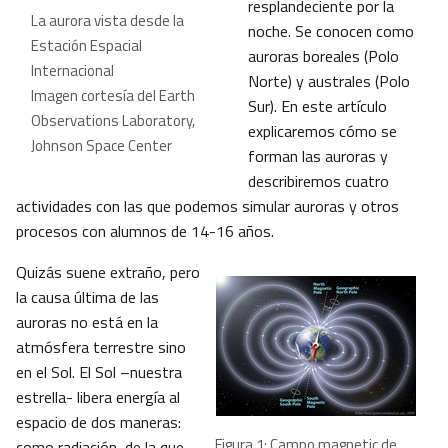
resplandeciente por la
La aurora vista desde la
noche. Se conocen como
Estación Espacial
auroras boreales (Polo
Internacional
Norte) y australes (Polo
Imagen cortesía del Earth
Sur). En este artículo
Observations Laboratory,
explicaremos cómo se
Johnson Space Center
forman las auroras y
describiremos cuatro
actividades con las que podemos simular auroras y otros
procesos con alumnos de 14-16 años.
Quizás suene extraño, pero
la causa última de las
auroras no está en la
atmósfera terrestre sino
en el Sol. El Sol –nuestra
estrella- libera energía al
espacio de dos maneras:
Figura 1: Campo magnetic de
como radiación, de la que