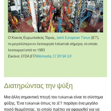
Ο Κοινός Ευρωπαϊκός Τόρος ,
Joint European Torus
(JET),
το μεγαλύτερο εν λειτουργία tokamak σήμερα, το οποίο
λειτουργεί από το 1983
Εικόνα:
EFDA JET/
Wikimedia
,
CC BY-SA 3.0
Διατηρώντας την ψύξη
Μια άλλη σημαντική πτυχή του tokamak είναι το σύστημα
ψύξης. Ένα tokamak όπως το JET παράγει ένα μεγάλο
ποσό θερμότητας, το οποίο πρέπει να αφαιρεθεί για να