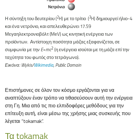
2
3
Η σύντηξη του δευτερίου (
H) με το τρίτιο (
H) δημιουργεί ήλιο-4
και ένα νετρόνιο, και απελευθερώνει 17.59
Μεγαηλεκτρονιοβόλτ (MeV) ως κινητική ενέργεια των
προϊόντων. Αντίστοιχη ποσότητα μάζας εξαφανίζεται, σε
2
συμφωνία με την
E
=
mc
(η ενέργεια ισούται με τη μάζα επί την
ταχύτητα του φωτός στο τετράγωνο).
Εικόνα: Wykis/
Wikimedia
, Public Domain
Επιστήμονες σε όλον τον κόσμο εργάζονται για να
αναπτύξουν έναν τρόπο να τιθασεύσουν αυτή την ενέργεια
στη Γη. Μια από τις πιο ελπιδοφόρες μεθόδους για την
επίτευξη αυτή, είναι μέσω της χρήσης μιας συσκευής που
λέγεται “tokamak”.
Τα tokamak