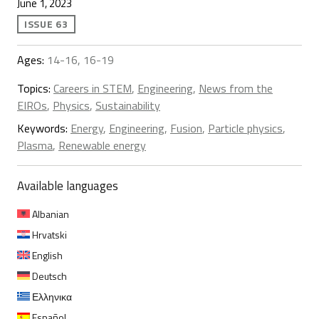
June 1, 2023
ISSUE 63
Ages:
14-16, 16-19
Topics:
Careers in STEM
,
Engineering
,
News from the
EIROs
,
Physics
,
Sustainability
Keywords:
Energy
,
Engineering
,
Fusion
,
Particle physics
,
Plasma
,
Renewable energy
Available languages
Albanian
Hrvatski
English
Deutsch
Ελληνικα
Español