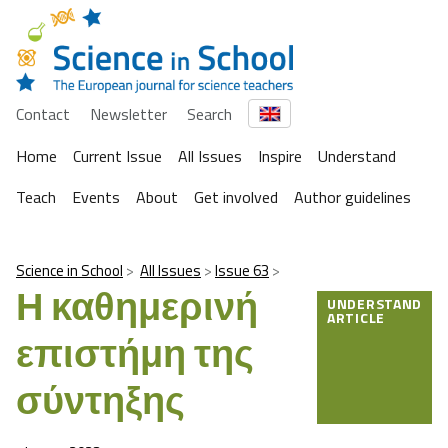
Contact
Newsletter
Search
Home
Current Issue
All Issues
Inspire
Understand
Teach
Events
About
Get involved
Author guidelines
Science in School
All Issues
Issue 63
Η καθημερινή
UNDERSTAND
ARTICLE
επιστήμη της
σύντηξης