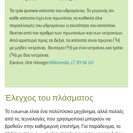
Τα τρία φυσικά ισότοπα του υδρογόνου. Το γεγονός ότι
κάθε ισότοπο έχει ένα πρωτόνιο, τα καθιστά όλα
παραλλαγές του υδρογόνου: η ταυτότητα του ισοτόπου
δίνεται από τον αριθμό των πρωτονίων και των νετρονίων.
1
Από αριστερά προς τα δεξιά, τα ισότοπα είναι πρώτιο (
H)
2
με μηδέν νετρόνια, δευτέριο (
H) με ένα νετρόνιο, και τρίτιο
3
(
H) με δύο νετρόνια.
Εικόνα:
Dirk Hünniger/
Wikimedia
,
CC BY-SA 3.0
Έλεγχος του πλάσματος
Το tokamak είναι ένα πολύπλοκο μηχάνημα, αλλά πολλές
από τις τεχνολογίες που χρησιμοποιεί μπορούν να
βρεθούν στην καθημερινή επιστήμη. Για παράδειγμα, το