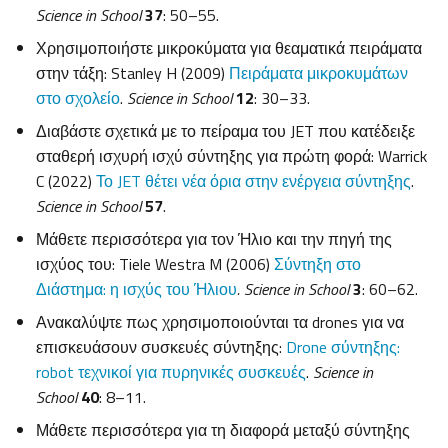
Science
in
School
37
: 50–55.
Χρησιμοποιήστε μικροκύματα για θεαματικά πειράματα
στην τάξη: Stanley H (2009)
Πειράματα μικροκυμάτων
στο σχολείο
.
Science
in
School
12
: 30–33.
Διαβάστε σχετικά με το πείραμα του JET που κατέδειξε
σταθερή ισχυρή ισχύ σύντηξης για πρώτη φορά: Warrick
C (2022)
Το JET θέτει νέα όρια στην ενέργεια σύντηξης
.
Science
in
School
57
.
Μάθετε περισσότερα για τον Ήλιο και την πηγή της
ισχύος του: Tiele Westra M (2006)
Σύντηξη στο
Διάστημα: η ισχύς του Ήλιου
. Science
in
School
3
: 60–62.
Ανακαλύψτε πως χρησιμοποιούνται τα drones για να
επισκευάσουν συσκευές σύντηξης:
Drone σύντηξης:
robot τεχνικοί για πυρηνικές συσκευές
.
Science
in
School
40
: 8–11.
Μάθετε περισσότερα για τη διαφορά μεταξύ σύντηξης