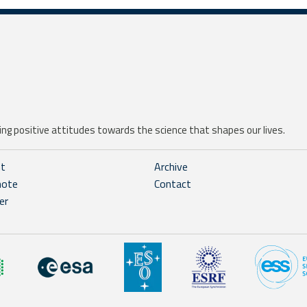
ng positive attitudes towards the science that shapes our lives.
ht
Archive
note
Contact
er