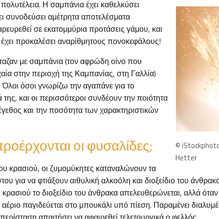
πολυτέλεια. Η σαμπάνια έχει καθελκύσει
χει συνοδεύσει αμέτρητα αποτελέσματα
αρευρεθεί σε εκατομμύρια προτάσεις γάμου, και
ι έχει προκαλέσει αναρίθμητους πονοκεφάλους!
ταζαν με σαμπάνια (τον αφρώδη οίνο που
αία στην περιοχή της Καμπανίας, στη Γαλλία)
 Όλοι όσοι γνωρίζω την αγαπάνε για το
της, και οι περισσότεροι συνδέουν την ποιότητα
μέγεθος και την ποσότητα των χαρακτηριστικών
ροέρχονται οι φυσαλίδες;
© iStockphoto
Hetter
ου κρασιού, οι ζυμομύκητες καταναλώνουν τα
ου για να φτιάξουν αιθυλική αλκοόλη και διοξείδιο του άνθρα
 κρασιού το διοξείδιο του άνθρακα απελευθερώνεται, αλλά όταν
 αέριο παγιδεύεται στο μπουκάλι υπό πίεση. Παραμένει διαλυμέ
περίσταση απαιτήσει να αφαιρεθεί τελετουργικά ο φελλός.