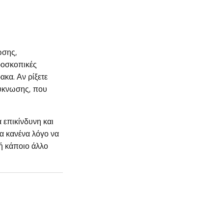
ωσης,
κροσκοπικές
ακα. Αν ρίξετε
πύκνωσης, που
 επικίνδυνη και
ια κανένα λόγο να
 ή κάποιο άλλο