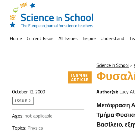
Home
Current Issue
All Issues
Inspire
Understand
Te
Science in School
Φυσαλί
INSPIRE
ARTICLE
Author(s):
Lucy A
October 12, 2009
ISSUE 2
Μετάφραση Αν
Τμήμα Φυσικής
Ages:
not applicable
Βασίλειο, εξ
Topics:
Physics