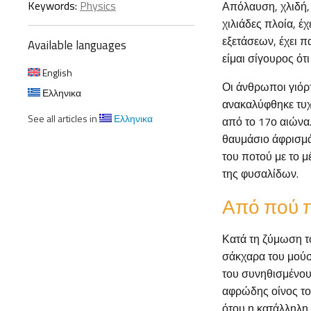
Keywords:
Physics
Απόλαυση, χλιδή, 
χιλιάδες πλοία, έ
εξετάσεων, έχει π
Available languages
είμαι σίγουρος ότ
English
Οι άνθρωποι γιόρ
Ελληνικα
ανακαλύφθηκε τυχ
See all articles in
Ελληνικα
από το 17ο αιώνα.
θαυμάσιο άφρισμά 
του ποτού με το 
της φυσαλίδων.
Από πού π
Κατά τη ζύμωση τ
σάκχαρα του μούστ
του συνηθισμένου
αφρώδης οίνος το
ότου η κατάλληλη 