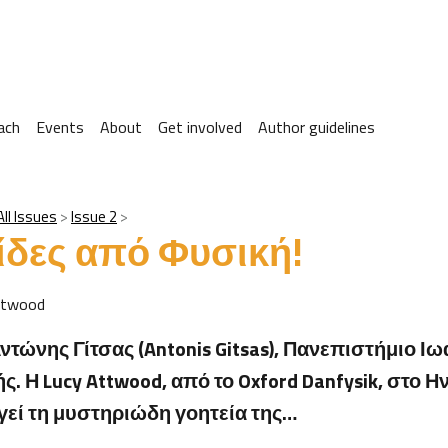
ach
Events
About
Get involved
Author guidelines
All Issues
Issue 2
δες από Φυσική!
ttwood
τώνης Γίτσας (Antonis Gitsas), Πανεπιστήμιο Ιω
. Η Lucy Attwood, από το Oxford Danfysik, στο 
ηγεί τη μυστηριώδη γοητεία της…