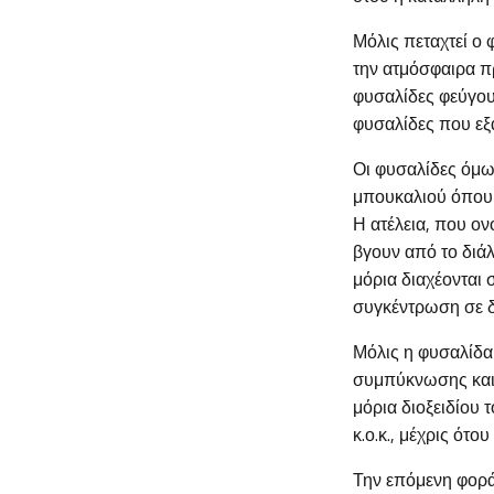
Μόλις πεταχτεί ο 
την ατμόσφαιρα πρ
φυσαλίδες φεύγου
φυσαλίδες που εξά
Οι φυσαλίδες όμω
μπουκαλιού όπου 
Η ατέλεια, που ον
βγουν από το διά
μόρια διαχέονται 
συγκέντρωση σε δ
Μόλις η φυσαλίδα 
συμπύκνωσης και α
μόρια διοξειδίου 
κ.ο.κ., μέχρις ότ
Την επόμενη φορά