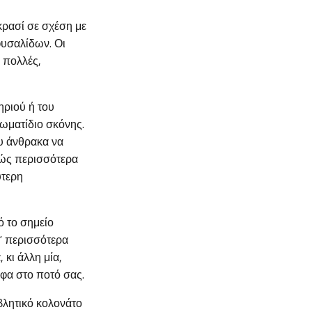
κρασί σε σχέση με
φυσαλίδων. Οι
 πολλές,
ηριού ή του
ωματίδιο σκόνης.
ου άνθρακα να
θώς περισσότερα
ύτερη
ό το σημείο
ι” περισσότερα
 κι άλλη μία,
υφα στο ποτό σας.
βλητικό κολονάτο