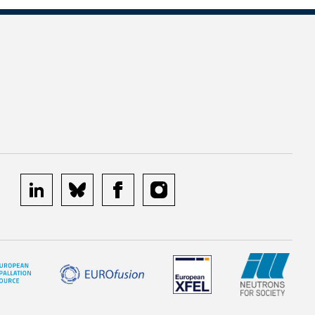
linkedin
bluesky
facebook
instagram