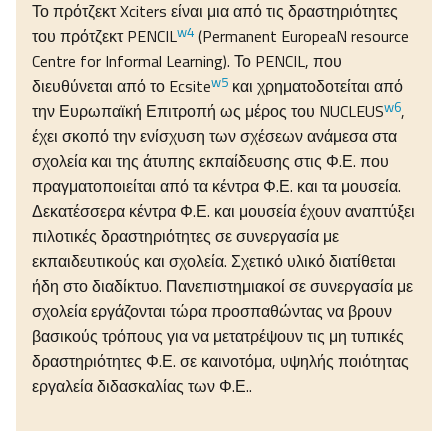
Το πρότζεκτ Xciters είναι μια από τις δραστηριότητες
w4
του πρότζεκτ PENCIL
(Permanent EuropeaN resource
Centre for Informal Learning). Το PENCIL, που
w5
διευθύνεται από το Ecsite
και χρηματοδοτείται από
w6
την Ευρωπαϊκή Επιτροπή ως μέρος του NUCLEUS
,
έχει σκοπό την ενίσχυση των σχέσεων ανάμεσα στα
σχολεία και της άτυπης εκπαίδευσης στις Φ.Ε. που
πραγματοποιείται από τα κέντρα Φ.Ε. και τα μουσεία.
Δεκατέσσερα κέντρα Φ.Ε. και μουσεία έχουν αναπτύξει
πιλοτικές δραστηριότητες σε συνεργασία με
εκπαιδευτικούς και σχολεία. Σχετικό υλικό διατίθεται
ήδη στο διαδίκτυο. Πανεπιστημιακοί σε συνεργασία με
σχολεία εργάζονται τώρα προσπαθώντας να βρουν
βασικούς τρόπους για να μετατρέψουν τις μη τυπικές
δραστηριότητες Φ.Ε. σε καινοτόμα, υψηλής ποιότητας
εργαλεία διδασκαλίας των Φ.Ε..