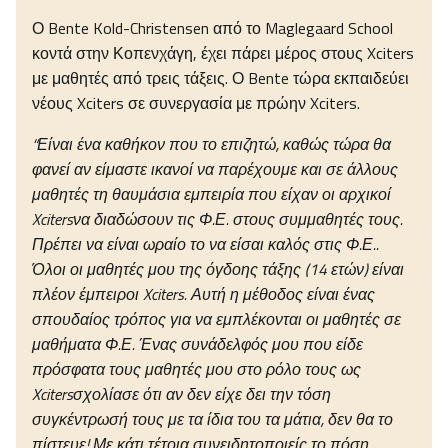
Ο Bente Kold-Christensen από το Maglegaard School
κοντά στην Κοπενχάγη, έχει πάρει μέρος στους Xciters
με μαθητές από τρεις τάξεις. Ο Bente τώρα εκπαιδεύει
νέους Xciters σε συνεργασία με πρώην Xciters.
“Είναι ένα καθήκον που το επιζητώ, καθώς τώρα θα
φανεί αν είμαστε ικανοί να παρέχουμε και σε άλλους
μαθητές τη θαυμάσια εμπειρία που είχαν οι αρχικοί
Xciters
να διαδώσουν τις Φ.Ε. στους συμμαθητές τους.
Πρέπει να είναι ωραίο το να είσαι καλός στις Φ.Ε..
Όλοι οι μαθητές μου της όγδοης τάξης (14 ετών) είναι
πλέον έμπειροι
Xciters
. Αυτή η μέθοδος είναι ένας
σπουδαίος τρόπος για να εμπλέκονται οι μαθητές σε
μαθήματα Φ.Ε. Ένας συνάδελφός μου που είδε
πρόσφατα τους μαθητές μου στο ρόλο τους ως
Xciters
σχολίασε ότι αν δεν είχε δει την τόση
συγκέντρωσή τους με τα ίδια του τα μάτια, δεν θα το
πίστευε! Με κάτι τέτοια συνειδητοποιείς το πόση