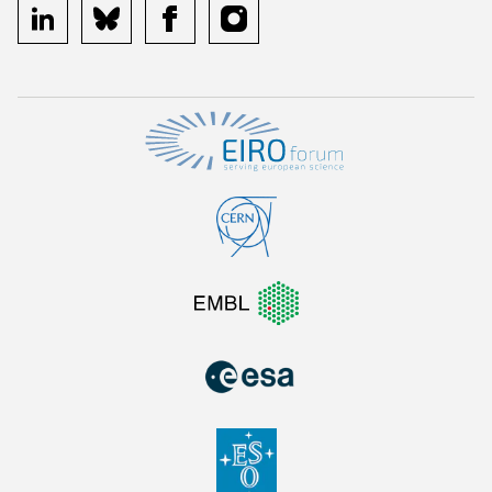
linkedin
bluesky
facebook
instagram