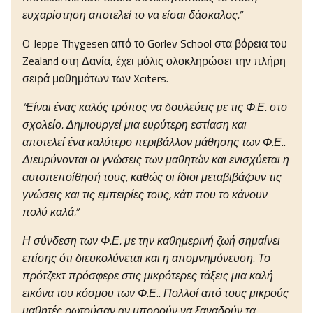
ευχαρίστηση αποτελεί το να είσαι δάσκαλος.”
O Jeppe Thygesen από το Gorlev School στα βόρεια του
Zealand στη Δανία, έχει μόλις ολοκληρώσει την πλήρη
σειρά μαθημάτων των Xciters.
“Είναι ένας καλός τρόπος να δουλεύεις με τις Φ.Ε. στο
σχολείο. Δημιουργεί μια ευρύτερη εστίαση και
αποτελεί ένα καλύτερο περιβάλλον μάθησης των Φ.Ε..
Διευρύνονται οι γνώσεις των μαθητών και ενισχύεται η
αυτοπεποίθησή τους, καθώς οι ίδιοι μεταβιβάζουν τις
γνώσεις και τις εμπειρίες τους, κάτι που το κάνουν
πολύ καλά.”
Η σύνδεση των Φ.Ε. με την καθημερινή ζωή σημαίνει
επίσης ότι διευκολύνεται και η απομνημόνευση. Το
πρότζεκτ πρόσφερε στις μικρότερες τάξεις μια καλή
εικόνα του κόσμου των Φ.Ε.. Πολλοί από τους μικρούς
μαθητές ρωτούσαν αν μπορούν να ξαναδούν τα