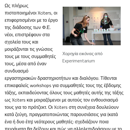
Ως πλήρως
πιστοποιημένοι Xciters, οι
επιφορτισμένοι με το έργο
της διάδοσης των Φ.Ε.
νέοι, επιστρέφουν στα
σχολεία τους και
μοιράζονται τις γνώσεις
Χορηγία εικόνας από
τους με τους συμμαθητές
Experimentarium
τους, μέσα από έναν
συνδυασμό
εργαστηριακών δραστηριοτήτων και διαλόγου. Τίθενται
επικεφαλείς workshops για συμμαθητές τους της έβδομης
τάξης, εκπαιδεύοντας όλους τους μαθητές αυτής της τάξης
ως Xciters και μοιραζόμενοι με αυτούς τον ενθουσιασμό
τους για το πρότζεκτ. Οι Xciters στη συνέχεια δουλεύουν
κατά ζεύγη, πραγματοποιώντας παρουσιάσεις για (κατά
ένα ή δυο έτη) νεότερους μαθητές: σχεδιάζουν ποια
πειράματα θα δείξουν και πώς να αλληλεπιδράσουν με το