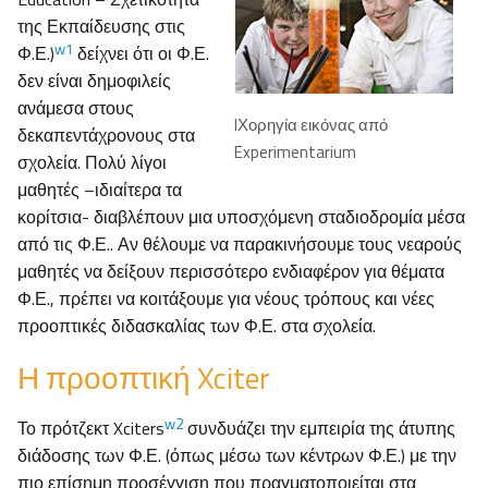
της Εκπαίδευσης στις
w1
Φ.Ε.)
δείχνει ότι οι Φ.Ε.
δεν είναι δημοφιλείς
ανάμεσα στους
IΧορηγία εικόνας από
δεκαπεντάχρονους στα
Experimentarium
σχολεία. Πολύ λίγοι
μαθητές –ιδιαίτερα τα
κορίτσια- διαβλέπουν μια υποσχόμενη σταδιοδρομία μέσα
από τις Φ.Ε.. Αν θέλουμε να παρακινήσουμε τους νεαρούς
μαθητές να δείξουν περισσότερο ενδιαφέρον για θέματα
Φ.Ε., πρέπει να κοιτάξουμε για νέους τρόπους και νέες
προοπτικές διδασκαλίας των Φ.Ε. στα σχολεία.
Η προοπτική Xciter
w2
Το πρότζεκτ Xciters
συνδυάζει την εμπειρία της άτυπης
διάδοσης των Φ.Ε. (όπως μέσω των κέντρων Φ.Ε.) με την
πιο επίσημη προσέγγιση που πραγματοποιείται στα