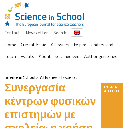
Contact
Newsletter
Search
Home
Current Issue
All Issues
Inspire
Understand
Teach
Events
About
Get involved
Author guidelines
Science in School
All Issues
Issue 6
Συνεργασία
INSPIRE
ARTICLE
κέντρων φυσικών
επιστημών με
σχολεία: η χρήση