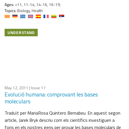
Ages:
<11, 11-14, 14-16, 16-19;
Topics:
Biology, Health
UNDERSTAND
May 12, 2011
| Issue 17
Evolució humana: comprovant les bases
moleculars
Traduït per MariaRosa Quintero Bernabeu. En aquest segon
article, Jarek Bryk descriu com els científics investiguen a
fons en els nostres gens per provar les bases moleculars de