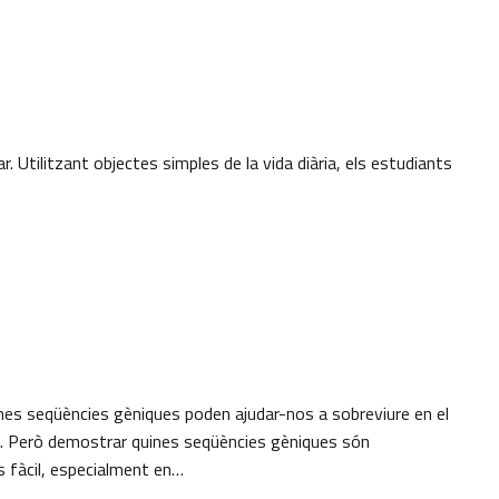
ar. Utilitzant objectes simples de la vida diària, els estudiants
es seqüències gèniques poden ajudar-nos a sobreviure en el
ió. Però demostrar quines seqüències gèniques són
s fàcil, especialment en…