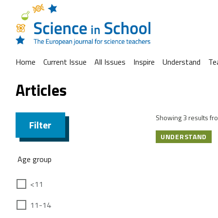
Home
Current Issue
All Issues
Inspire
Understand
Te
Articles
Showing 3 results fro
Filter
UNDERSTAND
Age group
<11
11-14