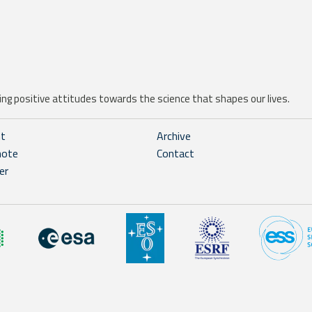
ng positive attitudes towards the science that shapes our lives.
ht
Archive
note
Contact
er