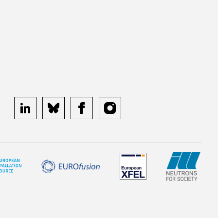
linkedin
bluesky
facebook
instagram