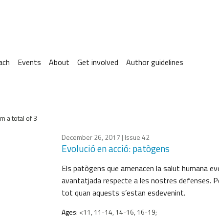
ach
Events
About
Get involved
Author guidelines
m a total of 3
December 26, 2017
| Issue 42
Evolució en acció: patògens
Els patògens que amenacen la salut humana evo
avantatjada respecte a les nostres defenses. Pe
tot quan aquests s’estan esdevenint.
Ages:
<11, 11-14, 14-16, 16-19;