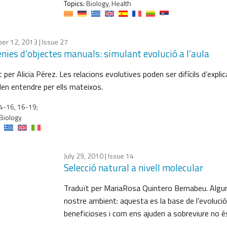
Topics:
Biology, Health
er 12, 2013
| Issue 27
ènies d’objectes manuals: simulant evolució a l’aula
 per Alicia Pérez. Les relacions evolutives poden ser difícils d’explic
den entendre per ells mateixos.
4-16, 16-19;
Biology
July 29, 2010
| Issue 14
Selecció natural a nivell molecular
Traduït per MariaRosa Quintero Bernabeu. Algun
nostre ambient: aquesta es la base de l’evoluc
beneficioses i com ens ajuden a sobreviure no é