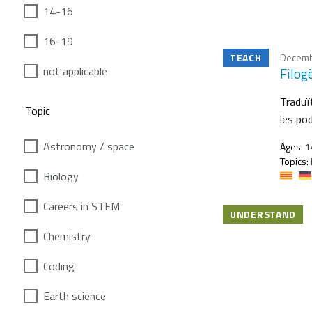
14-16
16-19
TEACH
Decemb
not applicable
Filog
Traduït
Topic
les po
Astronomy / space
Ages:
1
Topics:
Biology
Careers in STEM
UNDERSTAND
Chemistry
Coding
Earth science