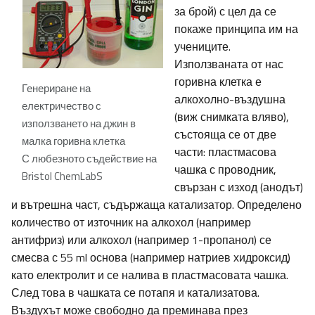
за брой) с цел да се
покаже принципа им на
учениците.
Използваната от нас
горивна клетка е
Генериране на
алкохолно-въздушна
електричество с
(виж снимката вляво),
използването на джин в
състояща се от две
малка горивна клетка
части: пластмасова
С любезното съдействие на
чашка с проводник,
Bristol ChemLabS
свързан с изход (анодът)
и вътрешна част, съдържаща катализатор. Определено
количество от източник на алкохол (например
антифриз) или алкохол (например 1-пропанол) се
смесва с 55 ml основа (например натриев хидроксид)
като електролит и се налива в пластмасовата чашка.
След това в чашката се потапя и катализатова.
Въздухът може свободно да преминава през