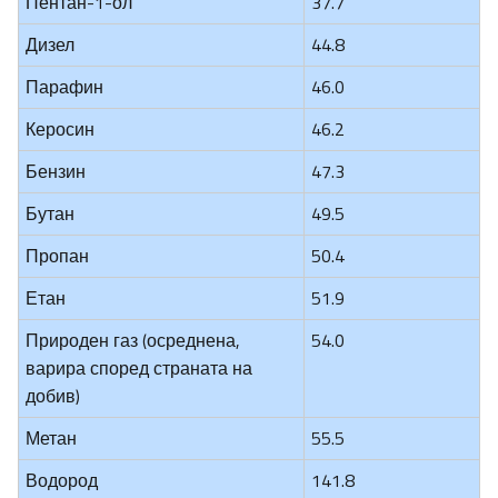
Пентан-1-ол
37.7
Дизел
44.8
Парафин
46.0
Керосин
46.2
Бензин
47.3
Бутан
49.5
Пропан
50.4
Етан
51.9
Природен газ (осреднена,
54.0
варира според страната на
добив)
Метан
55.5
Водород
141.8