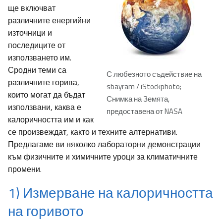
ще включват
различните енергийни
източници и
последиците от
използването им.
Сродни теми са
С любезното съдействие на
различните горива,
sbayram / iStockphoto;
които могат да бъдат
Снимка на Земята,
използвани, каква е
предоставена от NASA
калоричността им и как
се произвеждат, както и техните алтернативи.
Предлагаме ви няколко лабораторни демонстрации
към физичните и химичните уроци за климатичните
промени.
1) Измерване на калоричността
на горивото