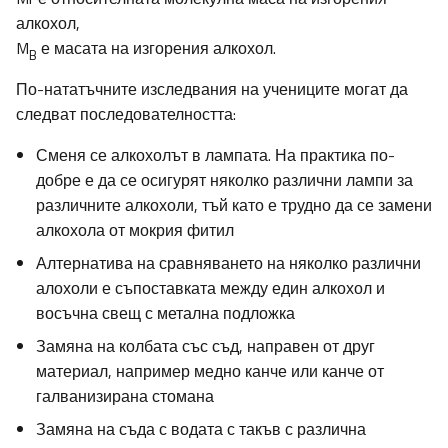
алкохол,
M
е масата на изгорения алкохол.
B
По-нататъчните изследвания на учениците могат да
следват последователността:
Сменя се алкохолът в лампата. На практика по-
добре е да се осигурят няколко различни лампи за
различните алкохоли, тъй като е трудно да се замени
алкохола от мокрия фитил
Алтернатива на сравняването на няколко различни
алохоли е съпоставката между един алкохол и
восъчна свещ с метална подложка
Замяна на колбата със съд, направен от друг
материал, например медно канче или канче от
галванизирана стомана
Замяна на съда с водата с такъв с различна