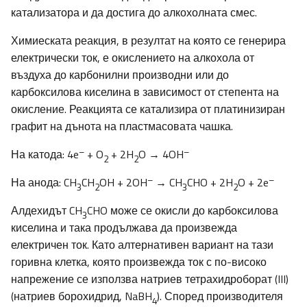
катализатора и да достига до алкохолната смес.
Химиеската реакция, в резултат на която се генерира
електрически ток, е окислението на алкохола от
въздуха до карбонилни производни или до
карбоксилова киселина в зависимост от степента на
окисление. Реакцията се катализира от платинизиран
графит на дънота на пластмасовата чашка.
–
–
На катода: 4e
+ O
+ 2H
O → 4OH
2
2
–
–
На анода: CH
CH
OH + 2OH
→ CH
CHO + 2H
O + 2e
3
2
3
2
Алдехидът CH
CHO може се окисли до карбоксилова
3
киселина и така продължава да произвежда
електричен ток. Като алтернативен вариант на тази
горивна клетка, която произвежда ток с по-високо
напрежение се използва натриев тетрахидроборат (III)
(натриев борохидрид, NaBH
). Според производителя
4