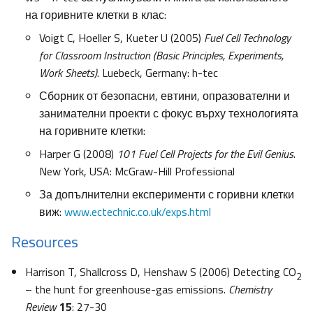
на горивните клетки в клас:
Voigt C, Hoeller S, Kueter U (2005)
Fuel Cell Technology
for Classroom Instruction (Basic Principles, Experiments,
Work Sheets)
. Luebeck, Germany: h-tec
Сборник от безопасни, евтини, опразователни и
занимателни проекти с фокус върху технологията
на горивните клетки:
Harper G (2008)
101 Fuel Cell Projects for the Evil Genius
.
New York, USA: McGraw-Hill Professional
За допълнителни експерименти с горивни клетки
виж:
www.ectechnic.co.uk/exps.html
Resources
Harrison T, Shallcross D, Henshaw S (2006) Detecting CO
2
– the hunt for greenhouse-gas emissions.
Chemistry
Review
15
: 27-30