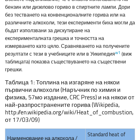
бензин или дизелово гориво в спиртните лампи. Дори
без тестването на конвенционалните горива или на
различните алкохоли, тези експерименти биха могли да
бъдат използвани за дискутиране на
експерименталната грешка и точността на
измерването като цяло. Сравняването на получените
w1
резултати с тези в учебниците или в Уикипедия
(виж
таблицата) показва съществуването на съществени
грешки.
Таблица 1: Топлина на изгаряне на някои
първични алкохоли (Наръчник по химия и
физика, 57мо издание, CRC Press) и на някои от
най-разпространените горива (Wikipedia,
http://en.wikipedia.org/wiki/Heat_of_combustion,
от 17/03/09)
Standard heat of
Наименование на алкохола /