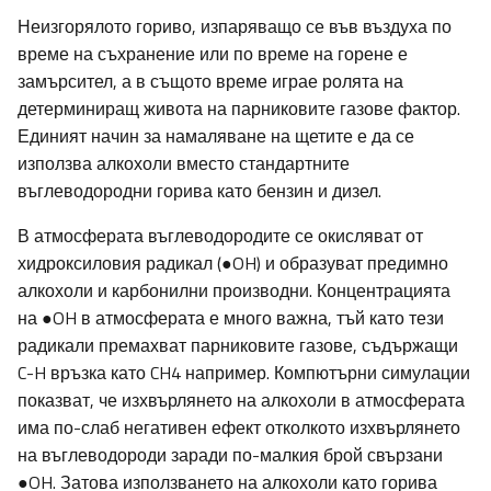
Неизгорялото гориво, изпаряващо се във въздуха по
време на съхранение или по време на горене е
замърсител, а в същото време играе ролята на
детерминиращ живота на парниковите газове фактор.
Единият начин за намаляване на щетите е да се
използва алкохоли вместо стандартните
въглеводородни горива като бензин и дизел.
В атмосферата въглеводородите се окисляват от
хидроксиловия радикал (●OH) и образуват предимно
алкохоли и карбонилни производни. Концентрацията
на ●OH в атмосферата е много важна, тъй като тези
радикали премахват парниковите газове, съдържащи
C-H връзка като CH4 например. Компютърни симулации
показват, че изхвърлянето на алкохоли в атмосферата
има по-слаб негативен ефект отколкото изхвърлянето
на въглеводороди заради по-малкия брой свързани
●OH. Затова използването на алкохоли като горива