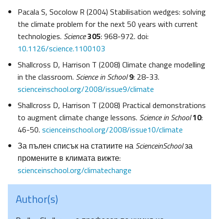
Pacala S, Socolow R (2004) Stabilisation wedges: solving
the climate problem for the next 50 years with current
technologies.
Science
305
: 968-972. doi:
10.1126/science.1100103
Shallcross D, Harrison T (2008) Climate change modelling
in the classroom.
Science in School
9
: 28-33.
scienceinschool.org/2008/issue9/climate
Shallcross D, Harrison T (2008) Practical demonstrations
to augment climate change lessons.
Science in School
10
:
46-50.
scienceinschool.org/2008/issue10/climate
За пълен списък на статиите на
Science
in
School
за
промените в климата вижте:
scienceinschool.org/climatechange
Author(s)