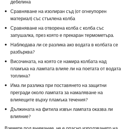
дебелина
Сравняване на изолиран съд (от огнеупорен
материал) със стъклена колба
Сравняване на отворена колба с колба със
запушалка, през която е прекаран термометъра.
Наблюдава ли се разлика ако водата в колбата се
разбърква?
Височината, на която се намира колбата над
пламъка на лампата влияе ли на поетата от водата
топлина?
Има ли разлика при поставянето на защитни
прегради около лампата за намаляване на
влияещите върху пламъка течения?
Дължината на фитила извън лампата оказва ли
влияние?
Вземете под внимание, че е опасно използването на