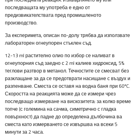
последващата му употреба е едно от
предизвикателствата пред промишленото
производство.
За експеримета, описан по-долу трябва да използвате
лабораторен огнеупорен стъклен съд.
12-13 ml растително олио по избор се наливат в
огнеупорния съд заедно с 2 ml калиев хидроксид, 5%
теглови разтвор в метанол. Течностите се смесват без
разклащане за да се предотврати насищане с въздух и
разпенване. Сместа се оставя на водна баня при 60ºC.
Скоростта на реакцията може да се измери чрез
последващо измерване на вискозитета: за колко време
топче (с големина на сачма, симетрично с гладка
повърхност) да падне до определена дълбочина ва
сместа като измерването се извършва на всеки 5
минути за 2 часа.