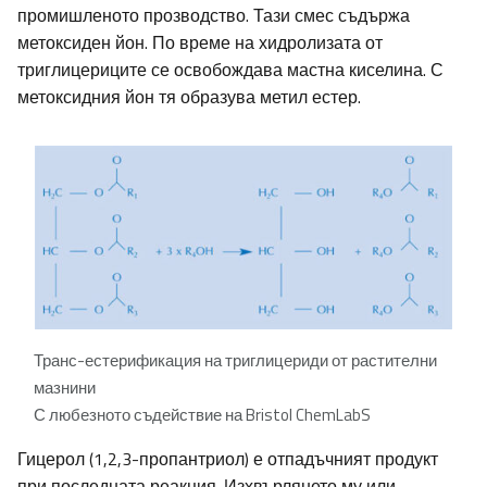
промишленото прозводство. Тази смес съдържа
метоксиден йон. По време на хидролизата от
триглицериците се освобождава мастна киселина. С
метоксидния йон тя образува метил естер.
Транс-естерификация на триглицериди от растителни
мазнини
С любезното съдействие на Bristol ChemLabS
Гицерол (1,2,3-пропантриол) е отпадъчният продукт
при последната реакция. Изхвърлянето му или