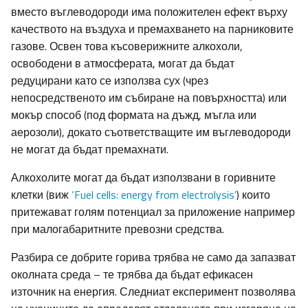
вместо въглеводороди има положителен ефект върху
качеството на въздуха и премахването на парниковите
газове. Освен това късоверижните алкохоли,
освободени в атмосферата, могат да бъдат
редуцирани като се използва сух (чрез
непосредственото им събиране на повърхността) или
мокър способ (под формата на дъжд, мъгла или
аерозоли), докато съответстващите им въглеводороди
не могат да бъдат премахнати.
Алкохолите могат да бъдат използвани в горивните
клетки (виж
‘Fuel cells: energy from electrolysis’
) които
притежават голям потенциал за приложение например
при малогабаритните превозни средства.
Разбира се добрите горива трябва не само да запазват
околната среда – те трябва да бъдат ефикасен
източник на енергия. Следниат експеримент позволява