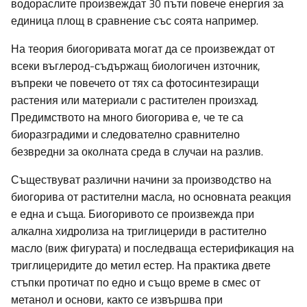
водораслите произвеждат 30 пъти повече енергия за
единица площ в сравнение със соята например.
На теория биогоривата могат да се произвеждат от
всеки въглерод-съдържащ биологичен източник,
въпреки че повечето от тях са фотосинтезиращи
растения или материали с растителен произхад.
Предимството на много биогорива е, че те са
биоразградими и следователно сравнително
безвредни за околната среда в случаи на разлив.
Съществуват различни начини за производство на
биогорива от растителни масла, но основната реакция
е една и съща. Биогоривото се произвежда при
алкална хидролиза на триглицериди в растително
масло (виж фигурата) и последваща естерификация на
триглицеридите до метил естер. На практика двете
стъпки протичат по едно и също време в смес от
метанол и основи, както се извършва при