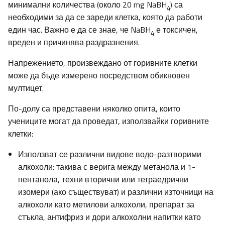
минимални количества (около 20 mg NaBH
) са
4
необходими за да се зареди клетка, която да работи
един час. Важно е да се знае, че NaBH
е токсичен,
4
вреден и причинява раздразнения.
Напрежението, произвеждано от горивните клетки
може да бъде измерено посредством обикновен
мултицет.
По-долу са представени няколко опита, които
учениците могат да проведат, използвайки горивните
клетки:
Използват се различни видове водо-разтворими
алкохоли: такива с верига между метанола и 1-
пентанола, техни вторични или тетраедрични
изомери (ако съществуват) и различни източници на
алкохоли като метилови алкохоли, препарат за
стъкла, антифриз и дори алкохолни напитки като