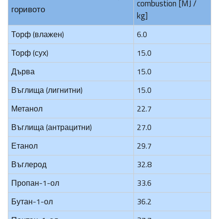
combustion [MJ /
горивото
kg]
Торф (влажен)
6.0
Торф (сух)
15.0
Дърва
15.0
Въглища (лигнитни)
15.0
Метанол
22.7
Въглища (антрацитни)
27.0
Етанол
29.7
Въглерод
32.8
Пропан-1-ол
33.6
Бутан-1-ол
36.2