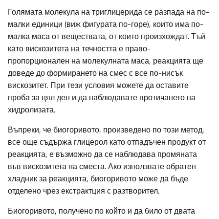
Голямата молекула на триглицерида се разпада на по-
малки единици (виж фигурата по-горе), които има по-
малка маса от веществата, от които произхождат. Тъй
като вискозитета на течността е право-
пропорционален на молекулната маса, реакцията ще
доведе до формирането на смес с все по-нисък
вискозитет. При тези условия можете да оставите
проба за цял ден и да наблюдавате протичането на
хидролизата.
Въпреки, че биогоривото, произведено по този метод,
все още съдържа глицерол като отпадъчен продукт от
реакцията, е възможно да се наблюдава промяната
във вискозитета на сместа. Ако използвате обратен
хладник за реакцията, биогоривото може да бъде
отделено чрез екстрактция с разтворител.
Биогоривото, получено по който и да било от двата