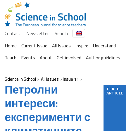
Contact
Newsletter
Search
Home
Current Issue
All Issues
Inspire
Understand
Teach
Events
About
Get involved
Author guidelines
Science in School
All Issues
Issue 11
Петролни
TEACH
ARTICLE
интереси:
експерименти с
климатичните