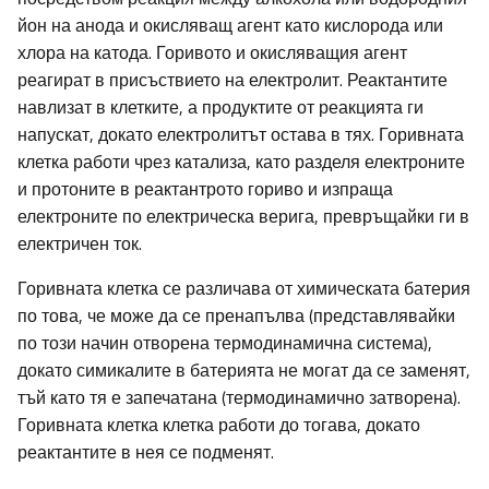
йон на анода и окисляващ агент като кислорода или
хлора на катода. Горивото и окисляващия агент
реагират в присъствието на електролит. Реактантите
навлизат в клетките, а продуктите от реакцията ги
напускат, докато електролитът остава в тях. Горивната
клетка работи чрез катализа, като разделя електроните
и протоните в реактантрото гориво и изпраща
електроните по електрическа верига, превръщайки ги в
електричен ток.
Горивната клетка се различава от химическата батерия
по това, че може да се пренапълва (представлявайки
по този начин отворена термодинамична система),
докато симикалите в батерията не могат да се заменят,
тъй като тя е запечатана (термодинамично затворена).
Горивната клетка клетка работи до тогава, докато
реактантите в нея се подменят.