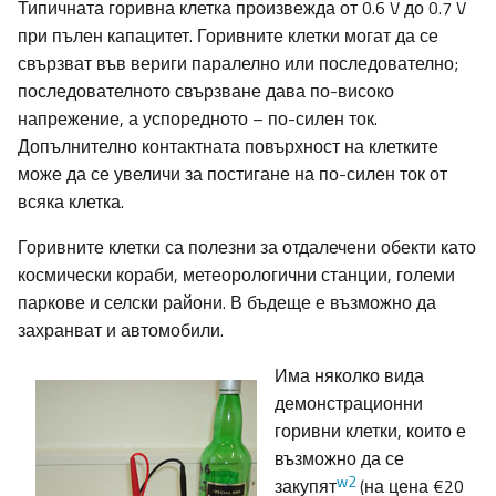
Типичната горивна клетка произвежда от 0.6 V до 0.7 V
при пълен капацитет. Горивните клетки могат да се
свързват във вериги паралелно или последователно;
последователното свързване дава по-високо
напрежение, а успоредното – по-силен ток.
Допълнително контактната повърхност на клетките
може да се увеличи за постигане на по-силен ток от
всяка клетка.
Горивните клетки са полезни за отдалечени обекти като
космически кораби, метеорологични станции, големи
паркове и селски райони. В бъдеще е възможно да
захранват и автомобили.
Има няколко вида
демонстрационни
горивни клетки, които е
възможно да се
w2
закупят
(на цена €20