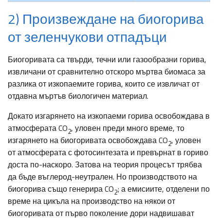
2) Произвеждане на биогорива
от зеленчукови отпадъци
Биогоривата са твърди, течни или газообразни горива,
извличани от сравнително отскоро мъртва биомаса за
разлика от изкопаемите горива, които се извличат от
отдавна мъртъв биологичен материал.
Докато изгарянето на изкопаеми горива освобождава в
атмосферата CO
, уловен преди много време, то
2
изгарянето на биогоривата освобождава CO
, уловен
2
от атмосферата с фотосинтезата и превърнат в гориво
доста по-наскоро. Затова на теория процесът трябва
да бъде въглерод-неутрален. Но производството на
биогорива също генерира CO
; а емисиите, отделени по
2
време на цикъла на производство на някои от
биогоривата от първо поколение дори надвишават