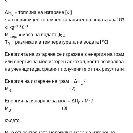
<
ΔH
= топлина на изгаряне [kJ]
C
c = специфицен топлинен капацитет на водата = 4.187
-1
-1
kJ kg
°C
M
= маса на водата [kg]
вода
T
= разликата в температурата на водата [°C]
R
Енергията на изгаряне се изразява в енергия на грам
или енергия за мол изгорен алкохол, което позволява
на учениците да сравнят получените от тях резултати.
Енергия на изгаряне на грам = ΔH
/
C
M
(2)
B
Енергия на изгаряне за мол = ΔH
x Mr /
C
M
(3)
B
където:
Mr е относителната молекулна маса на изгорения