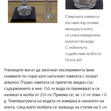
Спиртната лампа се
поставя под голяма
мензура, в която
се слага определено
количество вода
С любезното
съдействие на Bristol
ChemLabS
Учениците могат да започнат експеримента (виж
снимките по-горе) като напълнят лампата с познат
алкохол. Първо лампата се претегля заедно със
съдържанието в нея. 150 ml вода се премерват и се
наливат в колба от 250 ml. Приема се, че 1.0 ml тежи 1.0
g. Температурата на водата се измерва в началото на
опита, след което колбата се захваща на статив на 5 cm