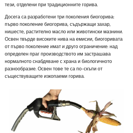
тези, отделени при традиционните горива.
Досега са разработени три поколения биогорива:
първо поколение биогорива, съдържащи захар,
нишесте, растително масло или животински мазнини.
Освен твърде високите нива на емисии, биогоривата
от първо поколение имат и друго ограничение: над
определен праг производството им застрашава
нормалното снабдяване с храна и биологичното
разнообразие. Освен тове те са по-скъпи от
съществуващите изкопаеми горива.