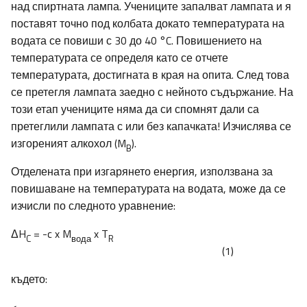
над спиртната лампа. Учениците запалват лампата и я
поставят точно под колбата докато температурата на
водата се повиши с 30 до 40 °C. Повишението на
температурата се определя като се отчете
температурата, достигната в края на опита. След това
се претегля лампата заедно с нейното съдържание. На
този етап учениците няма да си спомнят дали са
претеглили лампата с или без капачката! Изчислява се
изгореният алкохол (M
).
B
Отделената при изгарянето енергия, използвана за
повишаване на температурата на водата, може да се
изчисли по следното уравнение:
ΔH
= -c x M
x T
C
вода
R
(1)
където: