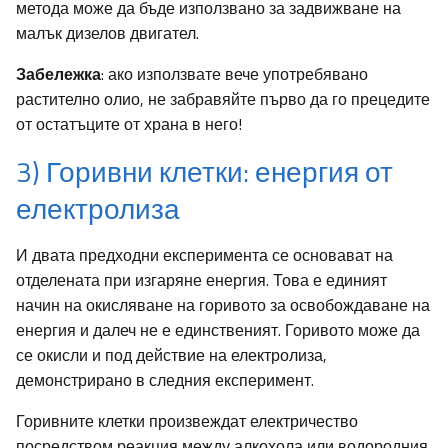
метода може да бъде използвано за задвижване на
малък дизелов двигател.
Забележка
: ако използвате вече употребявано
растително олио, не забравяйте първо да го прецедите
от остатъците от храна в него!
3) Горивни клетки: енергия от
електролиза
И двата предходни експеримента се основават на
отделената при изгаряне енергия. Това е единият
начин на окисляване на горивото за освобождаване на
енергия и далеч не е единственият. Горивото може да
се окисли и под действие на електролиза,
демонстрирано в следния експеримент.
Горивните клетки произвеждат електричество
посредством реакция между алкохола или водородния