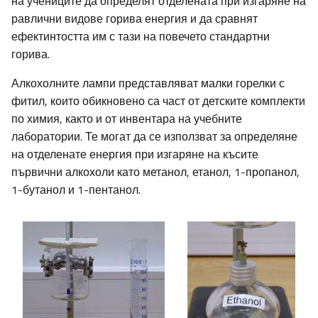
на учениците да определят отделената при изгаряне на
равлични видове горива енергия и да сравнят
ефектинтостта им с тази на повечето стандартни
горива.
Алкохолните лампи представляват малки горелки с
фитил, които обикновено са част от детските комплекти
по химия, както и от инвентара на учебните
лаборатории. Те могат да се използват за определяне
на отделенате енергия при изгаряне на късите
първични алкохоли като метанол, етанол, 1-пропанол,
1-бутанол и 1-пентанол.