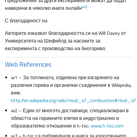
Предложения за други експерименти можат да бъдат
w3
намерени в няколко книги онлайн
.
С благодарност на
Авторите изказват благодарността си на Will Davey от
Университета на Шефийлд за насоките за
експеримента с производство на биогориво.
Web References
w1 – За топлината, отделена при изгарянето на
различни горива и органични съединения в Wikipedia,
виж:
http://en.wikipedia.org/wiki/Heat_of_combustion#Heat_o
w2 – Един от многото доставчици, специализиран в
областта на горивните клетки в индустриално и
образователно отношение е h-tec:
www.h-tec.com
w3 – h-tec са публикували и книга за използването