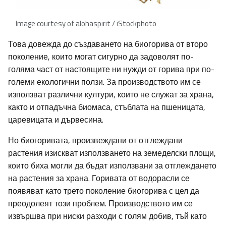
Image courtesy of alohaspirit / iStockphoto
Това довежда до създаването на биогорива от второ
поколение, които могат сигурно да задоволят по-
голяма част от настоящите ни нужди от горива при по-
големи екологични ползи. За производството им се
използват различни култури, които не служат за храна,
както и отпадъчна биомаса, стъблата на пшеницата,
царевицата и дървесина.
Но биогоривата, произвеждани от отглеждани
растения изискват използването на земеделски площи,
които биха могли да бъдат използвани за отглеждането
на растения за храна. Горивата от водорасли се
появяват като трето поколение биогорива с цел да
преодолеят този проблем. Производството им се
извършва при ниски разходи с голям добив, тъй като